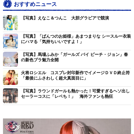
おすすめニュース
【写真】えなこ＆つんこ 大胆グラビアで競演
【写真】「ぱんつのお姫様」あまつまりな シースルー衣装
にハマる「気持ちいいですよ！」
【写真】馬場ふみか「ガールズ バイ ピーチ・ジョン」春
の新色ブラ魅力全開
火将ロシエル コスプレ封印新作でイメージＤＶＤ終止符
「最後にふさわしく超大真面目に」
【写真】ラウンドガールも熱かった！可愛すぎるヘソ出し
セーラーコスに「レベち！」 海外ファンも熱狂