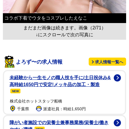
コラボ下着でウタをコスプレしたえなこ
まだまだ画像は続きます。画像（2/71）
↓にスクロールで次の写真に
よろず〜の求人情報
求人情報一覧へ
未経験から一生モノの職人技を手に/土日祝休み&
高時給1650円で安定!メッキ品の加工・製造
NEW
株式会社ホットスタッフ船橋
千葉県
派遣社員：時給1,650円
障がい者施設での栄養士兼事務業務/栄養士/働き