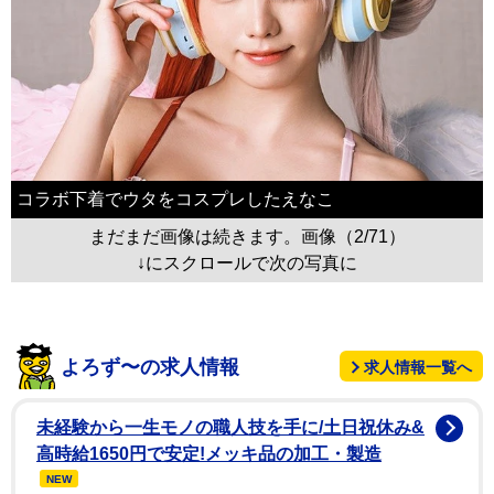
コラボ下着でウタをコスプレしたえなこ
まだまだ画像は続きます。画像（2/71）
↓にスクロールで次の写真に
よろず〜の求人情報
求人情報一覧へ
未経験から一生モノの職人技を手に/土日祝休み&
高時給1650円で安定!メッキ品の加工・製造
NEW