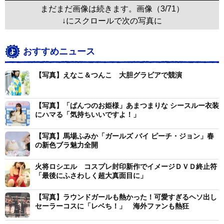
まだまだ画像は続きます。画像（3/71）
↓にスクロールで次の写真に
おすすめニュース
【写真】えなこ＆つんこ 大胆グラビアで競演
【写真】「ぱんつのお姫様」あまつまりな シースルー衣装
にハマる「気持ちいいですよ！」
【写真】馬場ふみか「ガールズ バイ ピーチ・ジョン」春
の新色ブラ魅力全開
火将ロシエル コスプレ封印新作でイメージＤＶＤ終止符
「最後にふさわしく超大真面目に」
【写真】ラウンドガールも熱かった！可愛すぎるヘソ出し
セーラーコスに「レベち！」 海外ファンも熱狂