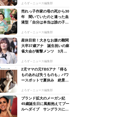
よろず～ニュース編集部
売れっ子作家の母の死から30
年 聞いていたのと違った血
液型「自分は本当は誰の子
か」【徹子の部屋】→放送日
よろず～ニュース編集部
変更
産休目前！大きなお腹の難関
大卒37歳アナ 誕生祝いの麻
雀大会が衝撃メンツ 3月に
結婚＆妊娠発表
よろず～ニュース編集部
2児ママの元TBSアナ「得る
ものあれば失うものも」パワ
ースポットで夏休み 絶景シ
ョットも予想外の事態
よろず～ニュース編集部
ブランド拡大のメーガン妃
45歳誕生日に風船抱えてプー
ルへダイブ サングラスにポ
ニテでためらいなし