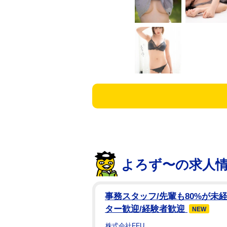
よろず〜の求人
事務スタッフ/先輩も80%が未経
ター歓迎/経験者歓迎
NEW
株式会社FFU