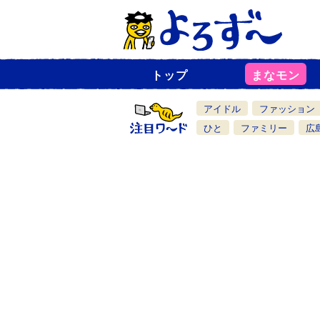
トップ
まなモン
ニ
ュ
ー
アイドル
ファッション
ス
一
ひと
ファミリー
広
覧