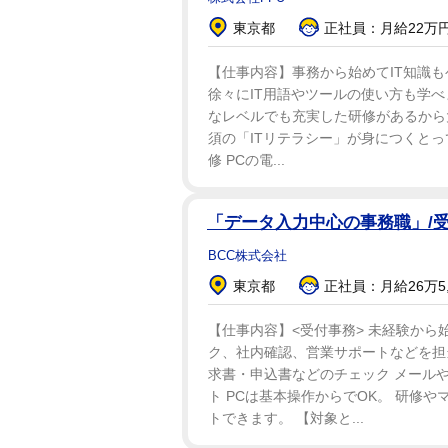
東京都
正社員：月給22万円
【仕事内容】事務から始めてIT知識
徐々にIT用語やツールの使い方も学べま
なレベルでも充実した研修があるから
須の「ITリテラシー」が身につくとって
修 PCの電...
「データ入力中心の事務職」/受
BCC株式会社
東京都
正社員：月給26万5,0
【仕事内容】<受付事務> 未経験から
ク、社内確認、営業サポートなどを担当
求書・申込書などのチェック メール
ト PCは基本操作からでOK。 研修
トできます。 【対象と...