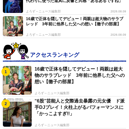
代わりに使った道具に反響と共感「あるあるですね」
よろず～ニュース編集部
2026.08.09
16歳で正体を隠してデビュー！両親は超大物のサラブ
レッド 3年前に他界した父への想い【徹子の部屋】
よろず～ニュース編集部
2026.08.09
アクセスランキング
16歳で正体を隠してデビュー！両親は超大
物のサラブレッド 3年前に他界した父への
想い【徹子の部屋】
よろず～ニュース編集部
“6股”芸能人と交際過去暴露の元女優 ド派
手DJプレイ！火柱上がるパフォーマンスに
「かっこよすぎ!!」
よろず～ニュース編集部