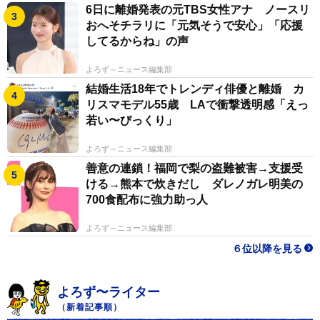
6日に離婚発表の元TBS女性アナ ノースリ
おへそチラリに「元気そうで安心」「応援
してるからね」の声
よろず～ニュース編集部
結婚生活18年でトレンディ俳優と離婚 カ
リスマモデル55歳 LAで衝撃透明感「えっ
若い〜びっくり」
よろず～ニュース編集部
善意の連鎖！福岡で梨の盗難被害→支援受
ける→熊本で炊きだし ダレノガレ明美の
700食配布に強力助っ人
よろず～ニュース編集部
６位以降を見る
よろず〜ライター
（新着記事順）