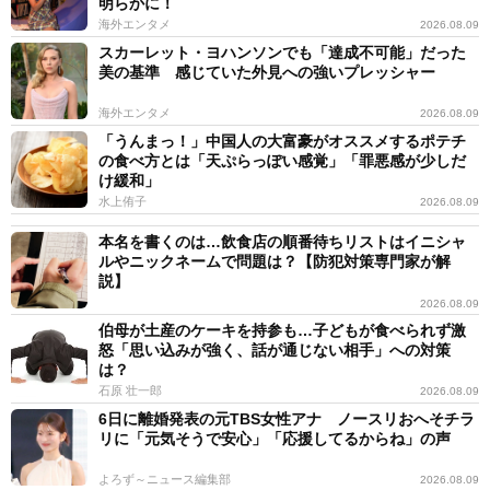
明らかに！
海外エンタメ
2026.08.09
スカーレット・ヨハンソンでも「達成不可能」だった
美の基準 感じていた外見への強いプレッシャー
海外エンタメ
2026.08.09
「うんまっ！」中国人の大富豪がオススメするポテチ
の食べ方とは「天ぷらっぽい感覚」「罪悪感が少しだ
け緩和」
水上侑子
2026.08.09
本名を書くのは…飲食店の順番待ちリストはイニシャ
ルやニックネームで問題は？【防犯対策専門家が解
説】
2026.08.09
伯母が土産のケーキを持参も…子どもが食べられず激
怒「思い込みが強く、話が通じない相手」への対策
は？
石原 壮一郎
2026.08.09
6日に離婚発表の元TBS女性アナ ノースリおへそチラ
リに「元気そうで安心」「応援してるからね」の声
よろず～ニュース編集部
2026.08.09