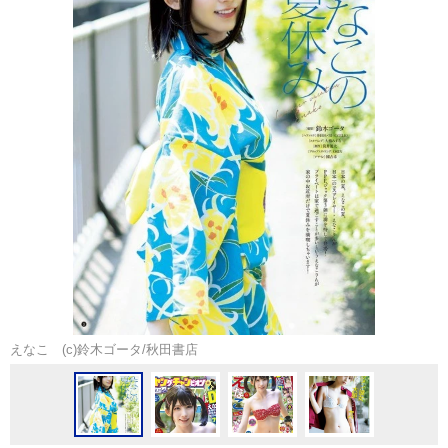
えなこ (c)鈴木ゴータ/秋田書店