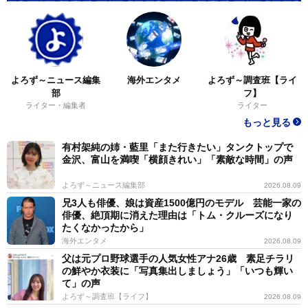
よろず～ニュース編集
海外エンタメ
よろず～調査班【ライ
部
フ】
ライター・編集者
ライター
もっと見る
有村架純の姉・藍里「また行きたい」タンクトップで
金沢、富山を満喫「横顔きれい」「素敵な時間」の声
よろず～ニュース編集部
2026.08.09
兄3人も俳優、娘は資産1500億円のモデル 芸能一家の
俳優、絶頂期に消えた理由は「トム・クルーズになり
たくなかったから」
海外エンタメ
2026.08.09
父は元プロ野球選手の人気女性アナ26歳 素足チラリ
の鮮やか衣装に「写真集出しましょう」「いつも輝い
て」の声
よろず～調査班【ライフ】
2026.08.09