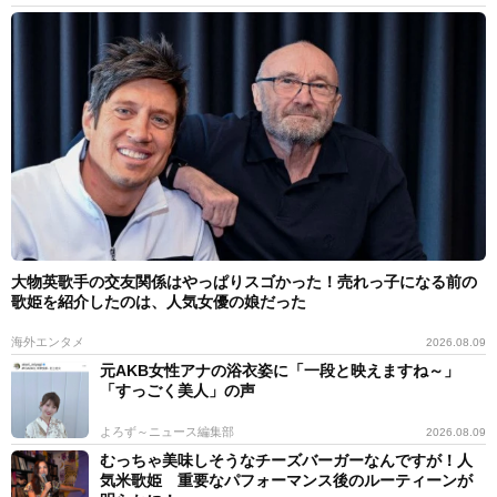
大物英歌手の交友関係はやっぱりスゴかった！売れっ子になる前の
歌姫を紹介したのは、人気女優の娘だった
海外エンタメ
2026.08.09
元AKB女性アナの浴衣姿に「一段と映えますね～」
「すっごく美人」の声
よろず～ニュース編集部
2026.08.09
むっちゃ美味しそうなチーズバーガーなんですが！人
気米歌姫 重要なパフォーマンス後のルーティーンが