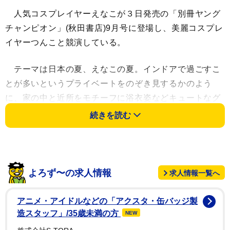
人気コスプレイヤーえなこが３日発売の「別冊ヤング
チャンピオン」(秋田書店)9月号に登場し、美麗コスプレ
イヤーつんこと競演している。
テーマは日本の夏、えなこの夏。インドアで過ごすこ
とが多いというプライベートをのぞき見するかのよう
に、家の中と近所をモチーフに浴衣姿などキュートなグ
ラビアを披露している。
続きを読む
また、えなこが所属するPPエンタープライズとのコラ
ボ第３弾として、つんこが登場。「人生詰んだを信じ
ろ」が由来という名前の持ち主が、事務所先輩のえなこ
よろず〜の求人情報
求人情報一覧へ
とともに美ボディを披露している。
アニメ・アイドルなどの「アクスタ・缶バッジ製
豪華付録には、えなこ、香月わかな、戸奈あゆみ、柳
造スタッフ」/35歳未満の方
NEW
川みあらが出演する特別アイドルDVDが収められた。応