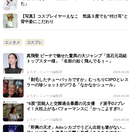
た」
【写真】コスプレイヤーえなこ 気温３度でも“付け耳”と
背中姿にこだわり
エンタメ
コスプレ
真飛聖 ビーチで魅せた驚異の大ジャンプ「流石元花組
トップスター様」「名前の如く飛んでるぅ～」
よろず～ニュース編集部
2026.08.09
「剃毛したチューバッカですか」むっちりC3POとレス
ラーの珍ショットがジワる「なかなかシュール」
よろず～ニュース編集部
2026.08.09
“6股”芸能人と交際過去暴露の元女優 ド派手DJプレ
イ！火柱上がるパフォーマンスに「かっこよすぎ!!」
よろず～ニュース編集部
2026.08.09
「即興の天才」Adoシカゴでうどん出前も箸がない…