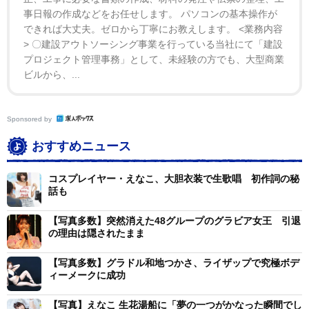
事日報の作成などをお任せします。 パソコンの基本操作が
できれば大丈夫。ゼロから丁寧にお教えします。 <業務内容
> 〇建設アウトソーシング事業を行っている当社にて「建設
プロジェクト管理事務」として、未経験の方でも、大型商業
ビルから、...
Sponsored by
おすすめニュース
コスプレイヤー・えなこ、大胆衣装で生歌唱 初作詞の秘
話も
【写真多数】突然消えた48グループのグラビア女王 引退
の理由は隠されたまま
【写真多数】グラドル和地つかさ、ライザップで究極ボデ
ィーメークに成功
【写真】えなこ 生花湯船に「夢の一つがかなった瞬間でし