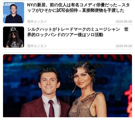
NYの新居、前の住人は有名コメディ俳優だった→スタ
ッフがひそかに試写会招待→直接郵便物を手渡した
海外エンタメ
2026.08.09
シルクハットがトレードマークのミュージシャン 世
界的ロックバンドのツアー後はソロ活動
海外エンタメ
2026.08.09
“スパイダーマン婚”トム・ホランド＆ゼンデイヤ、結婚式の詳細が
明るみに 感動スピーチに参列者が涙