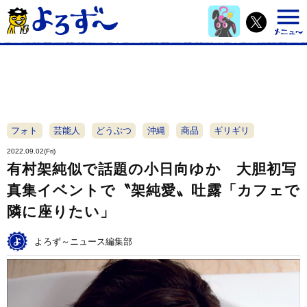
フォト
芸能人
どうぶつ
沖縄
商品
ギリギリ
2022.09.02(Fri)
有村架純似で話題の小日向ゆか 大胆初写
真集イベントで〝架純愛〟吐露「カフェで
隣に座りたい」
よろず～ニュース編集部