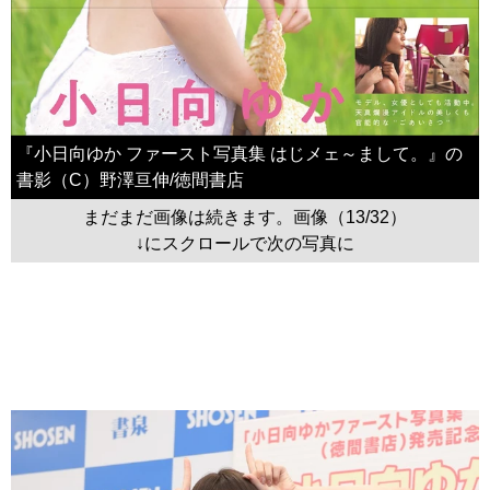
『小日向ゆか ファースト写真集 はじメェ～まして。』の
書影（C）野澤亘伸/徳間書店
まだまだ画像は続きます。画像（13/32）
↓にスクロールで次の写真に