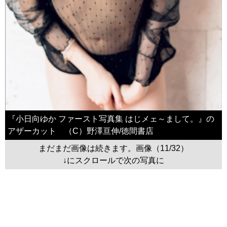
『小日向ゆか ファースト写真集 はじメェ～まして。』の
アザーカット （C）野澤亘伸/徳間書店
まだまだ画像は続きます。画像（11/32）
↓にスクロールで次の写真に