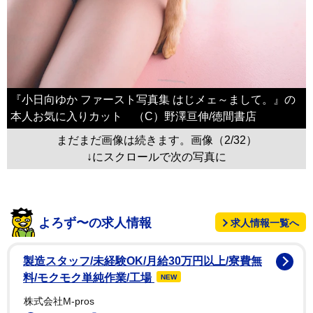
『小日向ゆか ファースト写真集 はじメェ～まして。』の
本人お気に入りカット （C）野澤亘伸/徳間書店
まだまだ画像は続きます。画像（2/32）
↓にスクロールで次の写真に
よろず〜の求人情報
求人情報一覧へ
製造スタッフ/未経験OK/月給30万円以上/寮費無
料/モクモク単純作業/工場
NEW
株式会社M-pros