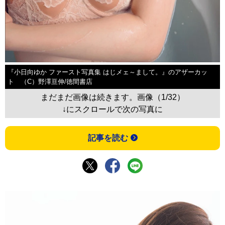
『小日向ゆか ファースト写真集 はじメェ～まして。』のアザーカッ
ト （C）野澤亘伸/徳間書店
まだまだ画像は続きます。画像（1/32）
↓にスクロールで次の写真に
記事を読む