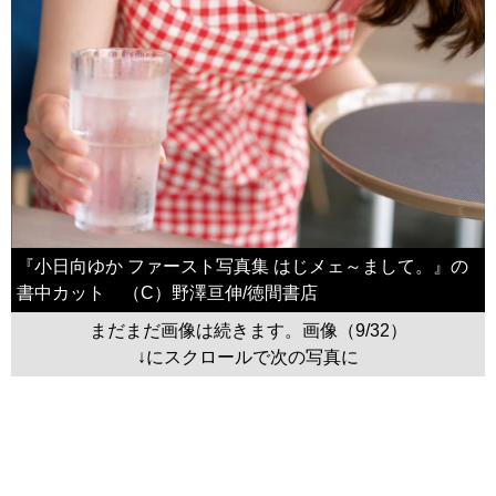
『小日向ゆか ファースト写真集 はじメェ～まして。』の
書中カット （C）野澤亘伸/徳間書店
まだまだ画像は続きます。画像（9/32）
↓にスクロールで次の写真に