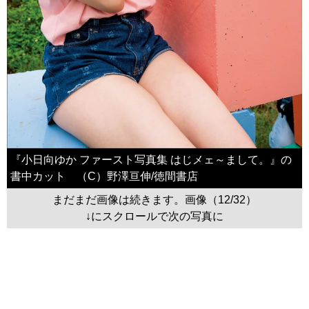
『小日向ゆか ファースト写真集 はじメェ～まして。』の
書中カット （C）野澤亘伸/徳間書店
まだまだ画像は続きます。画像（12/32）
↓にスクロールで次の写真に