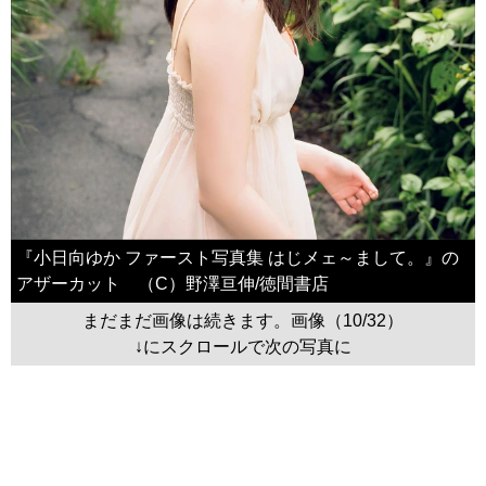
『小日向ゆか ファースト写真集 はじメェ～まして。』の
アザーカット （C）野澤亘伸/徳間書店
まだまだ画像は続きます。画像（10/32）
↓にスクロールで次の写真に