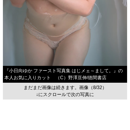
『小日向ゆか ファースト写真集 はじメェ～まして。』の
本人お気に入りカット （C）野澤亘伸/徳間書店
まだまだ画像は続きます。画像（8/32）
↓にスクロールで次の写真に