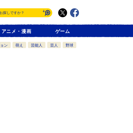
アニメ・漫画
ゲーム
ョン
萌え
芸能人
芸人
野球