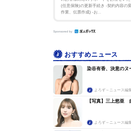
(任意保険)の更新手続き -契約内容の
作業、伝票作成) -お...
Sponsored by
おすすめニュース
染谷有香、決意のヌ
よろず～ニュース編
【写真】三上悠亜 
よろず～ニュース編