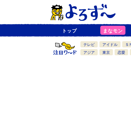
トップ
まなモン
ニ
ュ
ー
テレビ
アイドル
Ｓ
ス
一
アジア
東京
恋愛
覧