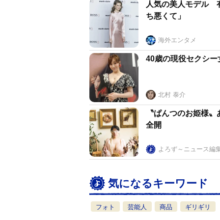
人気の美人モデル 
ち悪くて」
海外エンタメ
40歳の現役セクシ
北村 泰介
〝ぱんつのお姫様〟
全開
よろず～ニュース編
気になるキーワード
フォト
芸能人
商品
ギリギリ