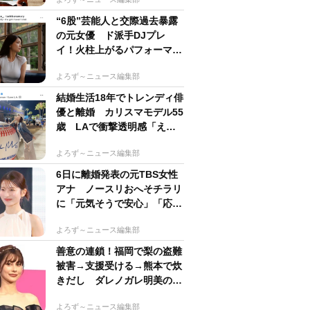
“6股”芸能人と交際過去暴露
の元女優 ド派手DJプレ
イ！火柱上がるパフォーマン
スに「かっこよすぎ!!」
よろず～ニュース編集部
結婚生活18年でトレンディ俳
優と離婚 カリスマモデル55
歳 LAで衝撃透明感「えっ
若い〜びっくり」
よろず～ニュース編集部
6日に離婚発表の元TBS女性
アナ ノースリおへそチラリ
に「元気そうで安心」「応援
してるからね」の声
よろず～ニュース編集部
善意の連鎖！福岡で梨の盗難
被害→支援受ける→熊本で炊
きだし ダレノガレ明美の
700食配布に強力助っ人
よろず～ニュース編集部