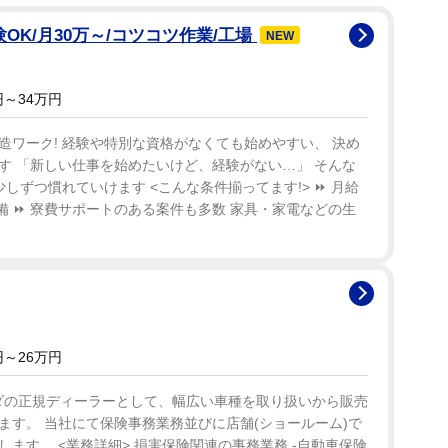
OK/月30万～/コツコツ作業/工場
NEW
～34万円
ワーク! 経験や特別な資格がなくても始めやすい、 決め
す 「新しい仕事を始めたいけど、経験がない…」 そんな
しずつ慣れていけます <こんな条件揃ってます!> ⏩ 月給
完備 ⏩ 寮費サポートのある案件も多数 家具・家電などの生
～26万円
ンダの正規ディーラーとして、幅広い車種を取り扱いから販売
ます。 当社にて保険事務業務並びに店舗(ショールーム)で
ます。 <業務詳細> 損害保険関連の事務業務 -自動車保険