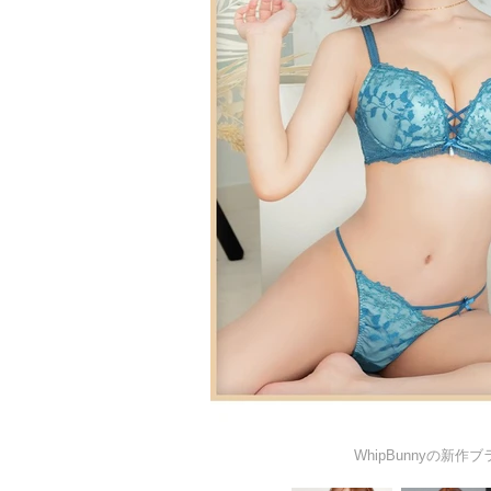
WhipBunnyの