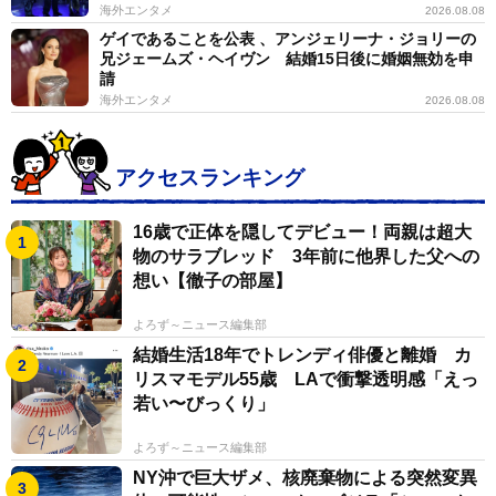
海外エンタメ
2026.08.08
ゲイであることを公表 、アンジェリーナ・ジョリーの
兄ジェームズ・ヘイヴン 結婚15日後に婚姻無効を申
請
海外エンタメ
2026.08.08
アクセスランキング
16歳で正体を隠してデビュー！両親は超大
物のサラブレッド 3年前に他界した父への
想い【徹子の部屋】
よろず～ニュース編集部
結婚生活18年でトレンディ俳優と離婚 カ
リスマモデル55歳 LAで衝撃透明感「えっ
若い〜びっくり」
よろず～ニュース編集部
NY沖で巨大ザメ、核廃棄物による突然変異