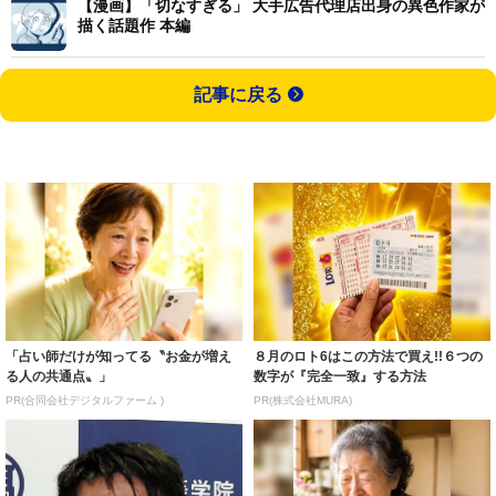
【漫画】「切なすぎる」 大手広告代理店出身の異色作家が
描く話題作 本編
記事に戻る
「占い師だけが知ってる〝お金が増え
８月のロト6はこの方法で買え!!６つの
る人の共通点〟」
数字が『完全一致』する方法
PR(合同会社デジタルファーム )
PR(株式会社MURA)