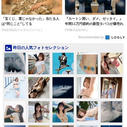
「宝くじ、運じゃなかった」当たる人
『カートン買い、ダメ。ゼッタイ。』
は“同じこと”してる
年間11万円節約の新型タバコが爆売れ
PR(合同会社デジタルファーム )
PR(株式会社HAL)
Recommended by
昨日の人気フォトセレクション