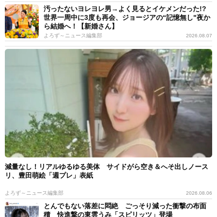
汚ったないヨレヨレ男→よく見るとイケメンだった!?
世界一周中に3度も再会、ジョージアの“記憶無し"夜か
ら結婚へ！【新婚さん】
よろず～ニュース編集部
2026.08.07
減量なし！リアルゆるゆる美体 サイドがら空き＆へそ出しノース
リ、豊田萌絵「週プレ」表紙
よろず～ニュース編集部
2026.08.06
とんでもない落差に悶絶 ごっそり減った衝撃の布面
積 快進撃の東雲うみ「スピリッツ」登場