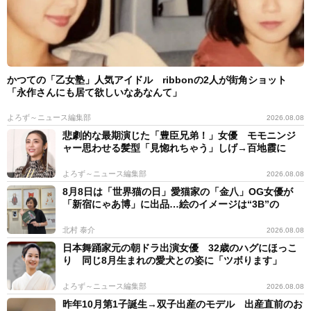
かつての「乙女塾」人気アイドル ribbonの2人が街角ショット
「永作さんにも居て欲しいなあなんて」
よろず～ニュース編集部
2026.08.08
悲劇的な最期演じた「豊臣兄弟！」女優 モモニンジ
ャー思わせる髪型「見惚れちゃう」しげ→百地霞に
よろず～ニュース編集部
2026.08.08
8月8日は「世界猫の日」愛猫家の「金八」OG女優が
「新宿にゃあ博」に出品…絵のイメージは“3B”の
北村 泰介
2026.08.08
日本舞踊家元の朝ドラ出演女優 32歳のハグにほっこ
り 同じ8月生まれの愛犬との姿に「ツボります」
よろず～ニュース編集部
2026.08.08
昨年10月第1子誕生→双子出産のモデル 出産直前のお