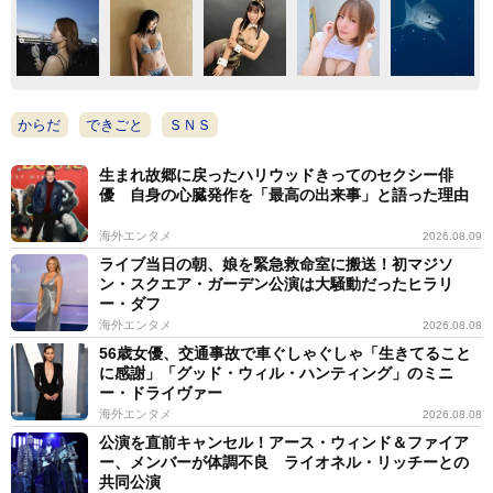
からだ
できごと
ＳＮＳ
生まれ故郷に戻ったハリウッドきってのセクシー俳
優 自身の心臓発作を「最高の出来事」と語った理由
海外エンタメ
2026.08.09
ライブ当日の朝、娘を緊急救命室に搬送！初マジソ
ン・スクエア・ガーデン公演は大騒動だったヒラリ
ー・ダフ
海外エンタメ
2026.08.08
56歳女優、交通事故で車ぐしゃぐしゃ「生きてること
に感謝」「グッド・ウィル・ハンティング」のミニ
ー・ドライヴァー
海外エンタメ
2026.08.08
公演を直前キャンセル！アース・ウィンド＆ファイア
ー、メンバーが体調不良 ライオネル・リッチーとの
共同公演