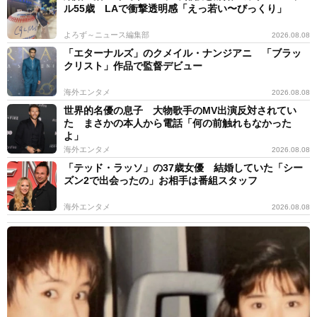
ル55歳 LAで衝撃透明感「えっ若い〜びっくり」
よろず～ニュース編集部
2026.08.08
「エターナルズ」のクメイル・ナンジアニ 「ブラッ
クリスト」作品で監督デビュー
海外エンタメ
2026.08.08
世界的名優の息子 大物歌手のMV出演反対されてい
た まさかの本人から電話「何の前触れもなかった
よ」
海外エンタメ
2026.08.08
「テッド・ラッソ」の37歳女優 結婚していた「シー
ズン2で出会ったの」お相手は番組スタッフ
海外エンタメ
2026.08.08