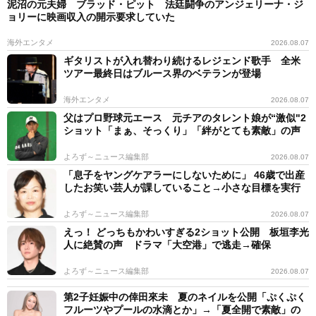
泥沼の元夫婦 ブラッド・ピット 法廷闘争のアンジェリーナ・ジ
ョリーに映画収入の開示要求していた
海外エンタメ
2026.08.07
ギタリストが入れ替わり続けるレジェンド歌手 全米
ツアー最終日はブルース界のベテランが登場
海外エンタメ
2026.08.07
父はプロ野球元エース 元チアのタレント娘が“激似"2
ショット「まぁ、そっくり」「絆がとても素敵」の声
よろず～ニュース編集部
2026.08.07
「息子をヤングケアラーにしないために」 46歳で出産
したお笑い芸人が課していること→小さな目標を実行
よろず～ニュース編集部
2026.08.07
えっ！ どっちもかわいすぎる2ショット公開 板垣李光
人に絶賛の声 ドラマ「大空港」で逃走→確保
よろず～ニュース編集部
2026.08.07
第2子妊娠中の倖田來未 夏のネイルを公開「ぷくぷく
フルーツやプールの水滴とか」→「夏全開で素敵」の