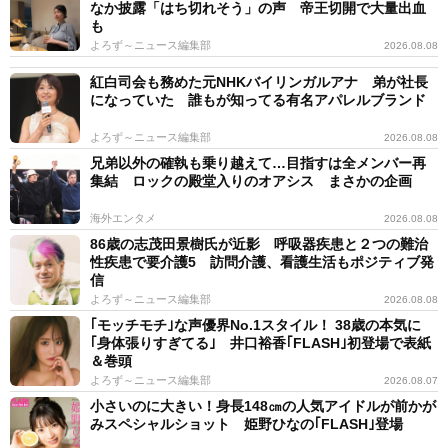
なか披露「はち切れそう」の声 帝王切開で大量出血
も
よろず～ニュース編集部
2026.08.08
紅白司会も務めた元NHKバイリンガルアナ 弟が社長
になっていた 誰もが知ってる有名アパレルブランド
よろず～ニュース編集部
2026.08.08
兄弟以外の確執も乗り越えて…目指すは全メンバー再
集結 ロックの殿堂入りのオアシス まさかの企画
海外エンタメ
2026.08.08
86歳の志茂田景樹氏が近影 呼吸器疾患と２つの難治
性疾患で要介護5 訪問介護、看護生活もポジティブ発
信
よろず～ニュース編集部
2026.08.08
｢モッチモチ｣な声優界No.1スタイル！ 38歳の本気に
｢身体張りすぎてる｣ 井口裕香｢FLASH｣初登場で表紙
＆巻頭
よろず～ニュース編集部
2026.08.07
小さいのに大きい！身長148㎝の人気アイドルが前かが
みスペシャルショット 姫野ひなの｢FLASH｣登場