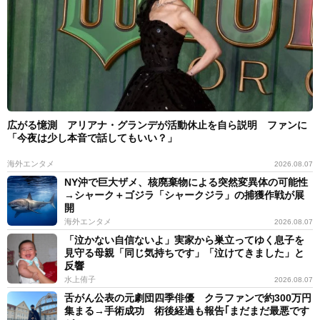
広がる憶測 アリアナ・グランデが活動休止を自ら説明 ファンに
「今夜は少し本音で話してもいい？」
海外エンタメ
2026.08.07
NY沖で巨大ザメ、核廃棄物による突然変異体の可能性
→シャーク＋ゴジラ「シャークジラ」の捕獲作戦が展
開
海外エンタメ
2026.08.07
「泣かない自信ないよ」実家から巣立ってゆく息子を
見守る母親「同じ気持ちです」「泣けてきました」と
反響
水上侑子
2026.08.07
舌がん公表の元劇団四季俳優 クラファンで約300万円
集まる→手術成功 術後経過も報告｢まだまだ最悪です