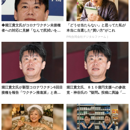
◆堀江貴文氏がコロナワクチン未接種
「どうせ当たらない」と思ってた私が
者への対応に見解「なんで尻拭いを社
本当に当選した“買い方”がこれ
会全体でやん...
PR(合同会社デジタルファーム )
堀江貴文氏が新型コロナワクチン6回目
堀江貴文氏、８１０億円支援への参政
接種を報告「ワクチン推進派」と表
党・神谷氏の〝疑問〟投稿に異論「中
明、必要な所...
長期でみると...