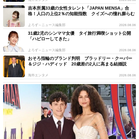
吉本所属33歳の女性タレント「JAPAN MENSA」合
格！人口の上位2％の知能指数 クイズへの憧れ膨らむ
よろず～ニュース編集部
2026.08.06
31歳2児のシンママ女優 タイ旅行満喫ショット公開
「ハピローしてきた」
よろず～ニュース編集部
2026.08.06
おそろ指輪のブランド判明 ブラッドリー・クーパー
＆ジジ・ハディッド 20歳差の2人に高まる結婚説
海外エンタメ
2026.08.06