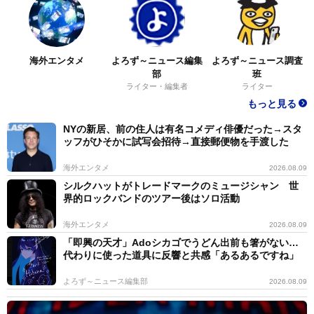
海外エンタメ
よろず～ニュース編集
よろず～ニュース調査
部
班
ライター・編集者
ライター
もっと見る
NYの新居、前の住人は有名コメディ俳優だった→スタ
ッフがひそかに試写会招待→直接郵便物を手渡した
海外エンタメ
2026.08.09
シルクハットがトレードマークのミュージシャン 世
界的ロックバンドのツアー後はソロ活動
海外エンタメ
2026.08.09
「即興の天才」Adoシカゴでうどん出前も箸がない…
代わりに使った道具に反響と共感「あるあるですね」
よろず～ニュース編集部
2026.08.09