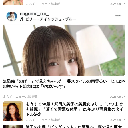
よろず～ニュース編集部
2026.08.07
無防備「のびー」で見えちゃった 美スタイルの南雲るい ヒモ2本
の横からド迫力には「やばいっす」
よろず～ニュース編集部
2026.08.07
もうすぐ58歳！武田久美子の美魔女ぶりに「いつまで
も綺麗」「若くて素適な体型」 23年ぶり写真集のタイ
トル決定
よろず～ニュース編集部
2026.08.07
迷子の夫婦「ビッグフット」に遭遇か 森で見た巨大