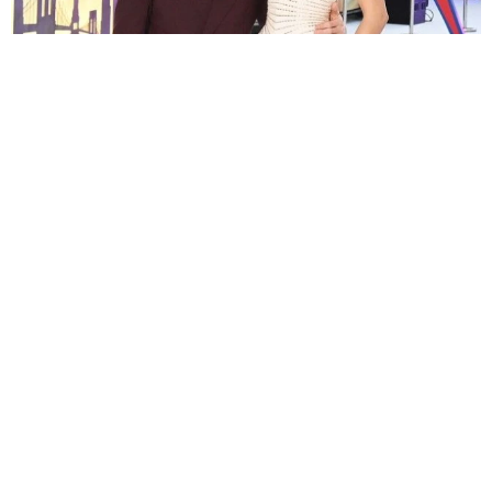
「スパイダーマン」公開初週末で驚異的な興収 ソニー史上最高を
記録 歴代1位は2019年の作品
海外エンタメ
2026.08.06
「健康上の問題」で公演キャンセルのハリー・スタイ
ルズ 雨のメキシコで今度は転倒
海外エンタメ
2026.08.06
ブランド拡大のメーガン妃 45歳誕生日に風船抱えて
プールへダイブ サングラスにポニテでためらいなし
海外エンタメ
2026.08.06
世界初、16歳未満にSNS規制→依然として大半がSNS
利用 豪の担当次官「100％を期待していたわけではな
い」
海外エンタメ
2026.08.06
2児ママの元TBSアナ「得るものあれば失うものも」パ
ワースポットで夏休み 絶景ショットも予想外の事態
よろず～ニュース編集部
2026.08.06