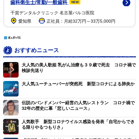
歯科衛生士/常勤/一般歯科
NEW
千賀デンタルクリニック 名古屋パルコ医院
愛知県
正社員：月給32万円～33万5,000円
おすすめニュース
大人気の美人歌姫 乳がん治療も３９歳で死去 コロナ禍で
検診先送り
大人気ユーチューバーが突然死 新型コロナによる肺炎か
伝説のバンドメンバー経営の人気レストラン コロナ禍で
32年の歴史に幕「悲しいニュース」
人気歌手 新型コロナウイルス感染を発表「自宅からでき
る限りやるつもりさ」