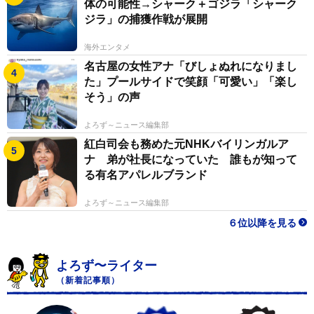
体の可能性→シャーク＋ゴジラ「シャーク
ジラ」の捕獲作戦が展開
海外エンタメ
名古屋の女性アナ「びしょぬれになりまし
た」プールサイドで笑顔「可愛い」「楽し
そう」の声
よろず～ニュース編集部
紅白司会も務めた元NHKバイリンガルア
ナ 弟が社長になっていた 誰もが知って
る有名アパレルブランド
よろず～ニュース編集部
６位以降を見る
よろず〜ライター
（新着記事順）