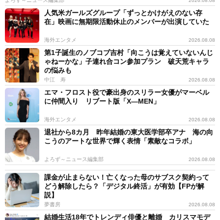
2026.08.08
人気米ガールズグループ「ずっとかけがえのない存
在」映画に無期限活動休止のメンバーが出演していた
海外エンタメ
2026.08.08
第1子誕生のノブコブ吉村「向こうは覚えていないんじ
ゃねーかな」子連れ合コン参加プラン 破天荒キャラ
の悩みも
中江 寿
2026.08.08
エマ・フロスト役で豪出身のスリラー女優がマーベル
に仲間入り リブート版「X―MEN」
海外エンタメ
2026.08.08
退社から8カ月 昨年結婚の東大医学部卒アナ 海の向
こうのアートな世界で輝く表情「素敵なコラボ」
よろず～ニュース編集部
2026.08.08
課金が止まらない！亡くなった母のサブスク契約って
どう解除したら？「デジタル終活」が有効【FPが解
説】
夢書房
2026.08.08
結婚生活18年でトレンディ俳優と離婚 カリスマモデ