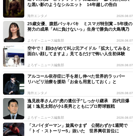
な黒い影のようなシルエット 14年越しの告白
海外エンタメ
2026.08.07
25歳女優、腹筋バッキバキ ミスマガ特別賞→5年後の
努力の成果「AIに負けないっ」生身で勝負の大島璃乃
よろず～ニュース編集部
2026.08.07
空中で！ 顔ゆがめて叫ぶ元アイドル「拡大してみると
面白い顔してますよ」見てるだけで怖い人生初体験
よろず～ニュース編集部
2026.08.07
アルコール依存症に手を差し伸べた世界的ラッパー
リハビリ治療を援助「お金も用意しておく」と
海外エンタメ
2026.08.07
逸見政孝さんの“虎の遺伝子”しっかり継承 四代目爆
誕！逸見太郎が小1長男とともにプロ野球観戦
よろず～ニュース編集部
2026.08.07
「スパイダーマン」旋風やまず 公開わずか1週間で
「トイ・ストーリー5」抜いた 世界興収首位に