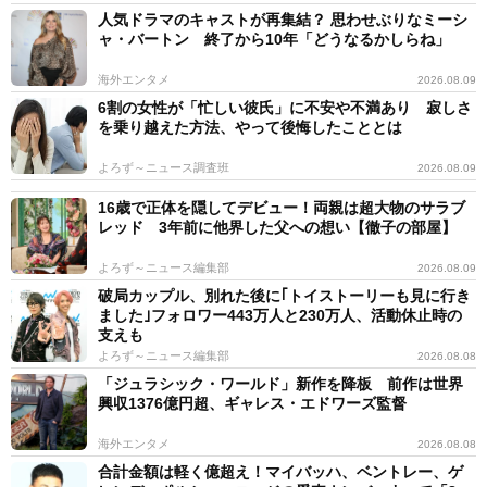
人気ドラマのキャストが再集結？ 思わせぶりなミーシ
ャ・バートン 終了から10年「どうなるかしらね」
海外エンタメ
2026.08.09
6割の女性が「忙しい彼氏」に不安や不満あり 寂しさ
を乗り越えた方法、やって後悔したこととは
よろず～ニュース調査班
2026.08.09
16歳で正体を隠してデビュー！両親は超大物のサラブ
レッド 3年前に他界した父への想い【徹子の部屋】
よろず～ニュース編集部
2026.08.09
破局カップル、別れた後に｢トイストーリーも見に行き
ました｣フォロワー443万人と230万人、活動休止時の
支えも
よろず～ニュース編集部
2026.08.08
「ジュラシック・ワールド」新作を降板 前作は世界
興収1376億円超、ギャレス・エドワーズ監督
海外エンタメ
2026.08.08
合計金額は軽く億超え！マイバッハ、ベントレー、ゲ