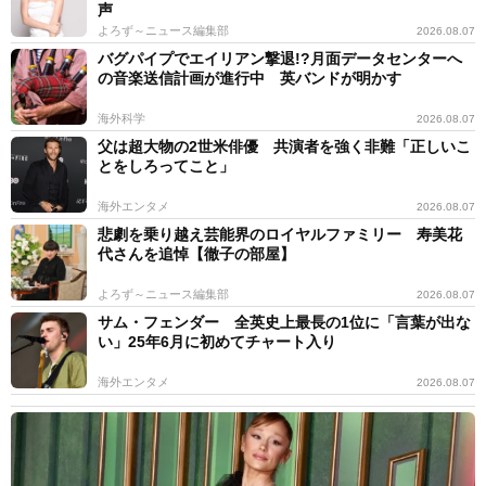
声
よろず～ニュース編集部
2026.08.07
バグパイプでエイリアン撃退!?月面データセンターへ
の音楽送信計画が進行中 英バンドが明かす
海外科学
2026.08.07
父は超大物の2世米俳優 共演者を強く非難「正しいこ
とをしろってこと」
海外エンタメ
2026.08.07
悲劇を乗り越え芸能界のロイヤルファミリー 寿美花
代さんを追悼【徹子の部屋】
よろず～ニュース編集部
2026.08.07
サム・フェンダー 全英史上最長の1位に「言葉が出な
い」25年6月に初めてチャート入り
海外エンタメ
2026.08.07