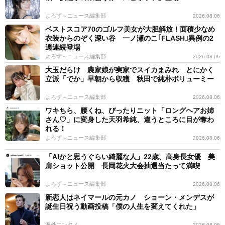
よろず～ニュース編集部
2026.08.06
ベストスコア70のゴルフ美女が大胆解放！面積少なめ
衣装からのぞく深い谷 一ノ瀬のこ｢FLASH｣異例の2
週連続登場
よろず～ニュース編集部
2026.08.06
大玉だらけ 農家娘が実家でスイカまみれ とにかく
立派「でか」早朝から収穫 秋田で純朴ボリューミー
よろず～ニュース編集部
2026.08.06
ワキちら、腰くね、ぴったりニット「ロングヘアお姉
さん♡」に変身した天羽希純、違うところに目が奪わ
れる！
よろず～ニュース編集部
2026.08.06
「AIかと思うぐらい綺麗な人」22歳、高身長女優 美
肩ショット公開 長岡花火大会抽選当たって満喫
よろず～ニュース編集部
2026.08.06
新恋人はネイマールの元カノ ショーン・メンデスが
誕生日祝う動画投稿「僕の人生を変えてくれた」
海外エンタメ
2026.08.06