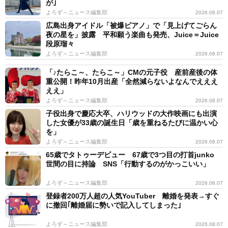
が｣
よろず～ニュース編集部
2026.08.07
広島出身アイドル「被爆ピアノ」で「見上げてごらん
夜の星を」披露 平和願う楽曲も発売、Juice＝Juice
段原瑠々
よろず～ニュース編集部
2026.08.07
「♪たらこ～、たらこ～」CMの元子役 産前産後の体
重公開！昨年10月出産「全然減らないよなんでえええ
ええ」
よろず～ニュース編集部
2026.08.07
子役出身で慶応大卒、ハリウッドの大作映画にも出演
した女優が33歳の誕生日「歳を重ねるたびに温かい心
を」
よろず～ニュース編集部
2026.08.07
65歳でタトゥーデビュー 67歳で3つ目の打首junko
世間の目に持論 SNS「行動するのがかっこいい」
よろず～ニュース編集部
2026.08.07
登録者200万人超の人気YouTuber 離婚を発表→すぐ
に撤回｢離婚届に勢いで記入してしまった｣
よろず～ニュース編集部
2026.08.07