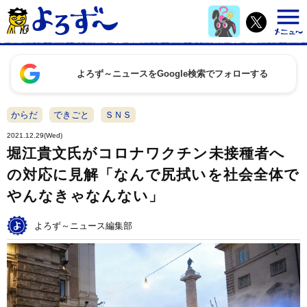
よろず～ニュースをGoogle検索でフォローする
からだ
できごと
ＳＮＳ
2021.12.29(Wed)
堀江貴文氏がコロナワクチン未接種者へ
の対応に見解「なんで尻拭いを社会全体で
やんなきゃなんない」
よろず～ニュース編集部