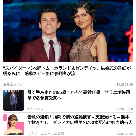
“スパイダーマン婚”トム・ホランド＆ゼンデイヤ、結婚式の詳細が
明るみに 感動スピーチに参列者が涙
海外エンタメ
2026.08.09
引く手あまたの65歳こわもて悪役俳優 サラエボ映画
祭で名誉賞受賞へ
海外エンタメ
2026.08.09
善意の連鎖！福岡で梨の盗難被害→支援受ける→熊本
で炊きだし ダレノガレ明美の700食配布に強力助っ人
よろず～ニュース編集部
2026.08.09