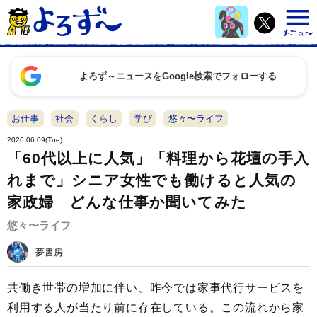
よろず～ニュースをGoogle検索でフォローする
お仕事
社会
くらし
学び
悠々〜ライフ
2026.06.09(Tue)
「60代以上に人気」「料理から花壇の手入
れまで」シニア女性でも働けると人気の
家政婦 どんな仕事か聞いてみた
悠々〜ライフ
夢書房
共働き世帯の増加に伴い、昨今では家事代行サービスを
利用する人が当たり前に存在している。この流れから家