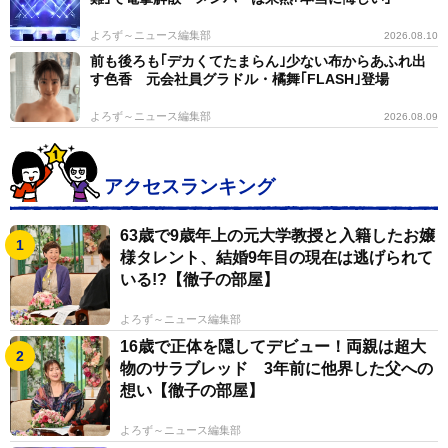
様との直接交渉で時給1250円で働いています。「長年働
よろず～ニュース編集部
2026.08.10
いている割には上がっていないのでは？」と思われるか
前も後ろも｢デカくてたまらん｣少ない布からあふれ出
もしれませんが、他のスタッフとのバランスも考慮した
す色香 元会社員グラドル・橘舞｢FLASH｣登場
上で、納得してこの金額で引き受けています。
よろず～ニュース編集部
2026.08.09
ー現在どのくらいのペースで働いていますか？
アクセスランキング
月曜日から土曜日まで、毎朝8時〜11時の3時間勤務で
す。 急な用事が入った場合でも柔軟に休みをいただける
63歳で9歳年上の元大学教授と入籍したお嬢
様タレント、結婚9年目の現在は逃げられて
ため、非常に融通が利く職場で助かっています。
いる!?【徹子の部屋】
ー実際に働いて感じたメリット・デメリットとは？
よろず～ニュース編集部
16歳で正体を隠してデビュー！両親は超大
自宅から職場まで、車で5分とアクセスが良いのが大き
物のサラブレッド 3年前に他界した父への
想い【徹子の部屋】
なメリットです。急な家の用事があっても早く仕事が終
えられるので、仕事をする上でデメリットを感じたこと
よろず～ニュース編集部