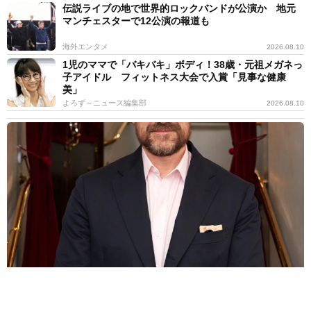
伝説ライブの地で世界的ロックバンドが公演か 地元
マンチェスターで12公演の報道も
海外エンタメ
2026.08.10
1児のママで「バキバキ」ボディ！38歳・元祖メガネっ
子アイドル フィットネス大会で入賞「見事な健康
美」
よろず～ニュース編集部
2026.08.10
赤いサンタが帰ってくる 妻役に「アナ雪」女優 デヴィッド・ハ
ーバーが「バイオレント・ナイト」続投