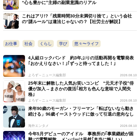
“心も豊かに”主婦の副業意識のリアル
ー具体的な仕事内容を教えてください
これはアリ!?「残業時間30分未満切り捨て」という会社
の“謎ルール”は違法じゃないの？【社労士が解説】
個人宅を兼ねた歯科医院が私の職場です。普段から本業
で多忙を極める先生の奥様が、少しでも仕事に専念でき
お仕事
社会
くらし
学び
悠々〜ライフ
るよう、身の回りのお世話やさまざまな雑用をこなすの
が主な役割です。
4人組ロックバンド 約3年ぶりの活動再開を電撃発表
｢おかえりなさい！｣｢ずっと待ってました！｣
自宅の掃除、洗濯、買い物といった日常の家事はもちろ
よろず～ニュース編集部
2026.08.10
ん、広い庭の草むしりや花壇のお手入れも担当していま
25年末に解散した人気お笑いコンビ “元天才子役”俳
す。さらに、水道光熱費などの公共料金のコンビニ支払
優が加入→まさかの復活｢相方も色んな意味で人間失
格｣
いや、歯科医院で使用する備品の購入・精算などもすべ
よろず～ニュース編集部
2026.08.10
て任されており、責任の大きさを日々実感しています。
来年90歳のモーガン・フリーマン「転ばないなら動き
続ける」96歳イーストウッドに倣って引退の意向なし
ー2026年現在、時給はいくらぐらいでしょうか？
海外エンタメ
2026.08.10
今年5月デビューのアイドル 事務所の｢事業継続が困
2011年の勤務開始時は時給1150円でしたが、現在は奥
難｣で電撃解散 メンバーは呆然｢本当に悔しい｣