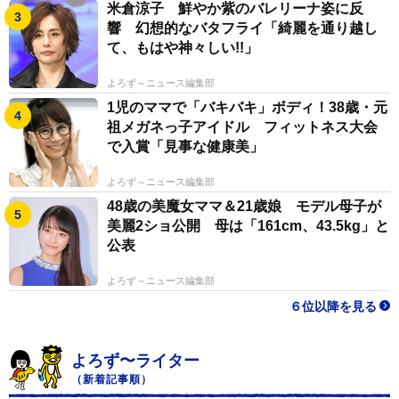
はあまりありません。
米倉涼子 鮮やか紫のバレリーナ姿に反
響 幻想的なバタフライ「綺麗を通り越し
て、もはや神々しい!!」
あえてデメリットを言うなら、パート雇用のため有給が
発生しないところでしょうか。病気で休んでしまうと給
よろず～ニュース編集部
料が発生しないため、健康管理には人一倍気を配ってい
1児のママで「バキバキ」ボディ！38歳・元
ます。
祖メガネっ子アイドル フィットネス大会
で入賞「見事な健康美」
ー仕事の中で特に大変だったことや苦労した体験とは？
よろず～ニュース編集部
48歳の美魔女ママ＆21歳娘 モデル母子が
基本的には楽しく働いていますが、強いて言えば「真夏
美麗2ショ公開 母は「161cm、43.5kg」と
の草むしり」は体力を消耗します。お庭がかなり広いた
公表
め、猛暑の時期は熱中症にならないよう気をつけながら
よろず～ニュース編集部
必死に作業をしています。
６位以降を見る
単に草を抜くだけでなく、全体の美観を保つために時に
よろず〜ライター
は新しい花の苗を買いに行って植えるなど、きれいに手
（新着記事順）
入れし続けることへのこだわりも大切にしています。