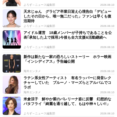
よろず～ニュース編集部
2026.08.10
天木じゅん グラビア卒業日迎え心境告白「デビュー
したその日から、唯一無二だった」ファンは早くも復
活期待
よろず～ニュース編集部
2026.08.10
アイドル運営 18歳メンバーが子持ちであることを公
表｢承知した上で採用｣今後も全力支援&活動継続へ
よろず～ニュース編集部
2026.08.10
新作は新たな一家の恐ろしいストーリー ホラー映画
「インシディアス」予告編公開
海外エンタメ
2026.08.10
ラテン系女性アーティスト 有名ラッパーに発音レク
チャーしていた ブルーノ・マーズらとアルバムでコ
ラボ
海外エンタメ
2026.08.10
米倉涼子 鮮やか紫のバレリーナ姿に反響 幻想的な
バタフライ「綺麗を通り越して、もはや神々しい!!」
よろず～ニュース編集部
2026.08.10