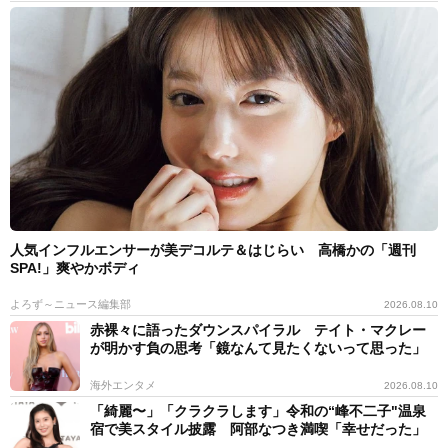
静岡県在住の60代家政婦。日々の家事や買い物だけでな
く、草むしりや花壇の手入れなどまできめ細かく対応。
人気インフルエンサーが美デコルテ＆はじらい 高橋かの「週刊
SPA!」爽やかボディ
よろず～ニュース編集部
2026.08.10
赤裸々に語ったダウンスパイラル テイト・マクレー
が明かす負の思考「鏡なんて見たくないって思った」
海外エンタメ
2026.08.10
「綺麗〜」「クラクラします」令和の“峰不二子"温泉
宿で美スタイル披露 阿部なつき満喫「幸せだった」