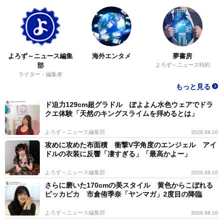
ー家政婦はどんな人が向いていると思いますか？
細かいことに気がついて、報連相ができる人です。言わ
よろず～ニュース編集
海外エンタメ
夢書房
れる前に気がついたり、自分から提案できる人は特に重
部
よろず～ニュース特約
宝されます。
ライター・編集者
もっと見る
家政婦の仕事は、日常的な家事の経験をそのまま活かせ
ド迫力129cm超グラドル ぽよよん水色ウェアでドラ
る職種だ。シニアの働き場所としても人気があり、職場
クエ体験「天然のキングスライムを拝めるとは」
によっては未経験でも採用されるケースも少なくない。
よろず～ニュース編集部
2026.08.10
攻めに攻めた布面積 衝撃V字角度のエンジェル アイ
しかし、スキル以上に大切なのは、「責任感」と「信頼
ドルの衣装に反響「凄すぎる」「最高かよー」
性」だ。依頼者の生活に深く関わる仕事だからこそ、誠
よろず～ニュース編集部
2026.08.10
実な人柄が重視される。家政婦の仕事に興味のある方
さらに磨いた170cmの美スタイル 黄色からこぼれる
ピッカピカ 市倉侑季奈「ヤンマガ」2度目の降臨
は、ぜひ参考にしてみてほしい。
よろず～ニュース編集部
2026.08.10
●杉本康子（すぎもと・やすこ） 家政婦