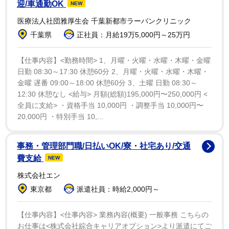
迎/車通勤OK
NEW
医療法人社団雅厚生会 千葉新都市ラーバンクリニック
千葉県
正社員：月給19万5,000円～25万円
1/1
【仕事内容】<勤務時間> 1、月曜・火曜・水曜・木曜・金曜
日勤 08:30～17:30 休憩60分 2、月曜・火曜・水曜・木曜・
家政婦の仕事を徹底調査 ※画像はイメージです（ACworks/photoAC）
金曜 遅番 09:00～18:00 休憩60分 3、土曜 日勤 08:30～
12:30 休憩なし <給与> 月額(総額)195,000円〜250,000円 <
そこで現役の家政婦として働く杉本康子さんに、リアル
全員に支給> ・資格手当 10,000円 ・調整手当 10,000円〜
20,000円 ・特別手当 10,...
な仕事内容や収入事情、知られざる苦労を聞いた。
ー家政婦の仕事をやろうと思ったきっかけは何でしょう
事務・管理部門職/日払いOK/寮・社宅あり/交通
費支給
か？
NEW
株式会社エン
家政婦として働き始めたのは、2011年の8月頃です。同
東京都
派遣社員：時給2,000円～
年6月に夫が急死してしまい、生活のために働こうと仕
事を探していたら、タイミングよく家政婦の仕事を紹介
【仕事内容】<仕事内容> 業務内容(概要) 一般事務 こちらの
お仕事は<株式会社綜合キャリアオプション>より派遣にてご
されました。