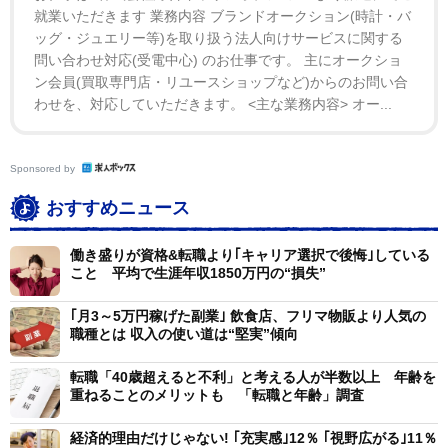
就業いただきます 業務内容 ブランドオークション(時計・バ
ッグ・ジュエリー等)を取り扱う法人向けサービスに関する
年齢も60代で応募できる職種が限られていたこともあ
問い合わせ対応(受電中心) のお仕事です。 主にオークショ
り、生活を安定させるために働くことを決めました。
ン会員(買取専門店・リユースショップなど)からのお問い合
わせを、対応していただきます。 <主な業務内容> オー...
ー求人はどこで探しましたか？
Sponsored by
高校時代から親しい後輩からの紹介です。会う機会があ
おすすめニュース
った際に「中々仕事が見つからない」と相談したら、彼
女の職場で新しい家政婦を探していることを知りまし
働き盛りが資格&転職より｢キャリア選択で後悔｣している
た。
こと 平均で生涯年収1850万円の“損失”
｢月3～5万円稼げた副業｣ 飲食店、フリマ物販より人気の
家政婦という仕事は、単に家事を代行するだけではな
職種とは 収入の使い道は“堅実”傾向
く、依頼主の生活の質や安心感を支える責任ある立場で
す。50年近い付き合いになる彼女だからこそ、「この人
転職「40歳超えると不利」と考える人が半数以上 年齢を
重ねることのメリットも 「転職と年齢」調査
なら信用できる」と太鼓判を押して紹介してくれたのだ
と思います。
経済的理由だけじゃない! ｢充実感｣12％ ｢視野広がる｣11％