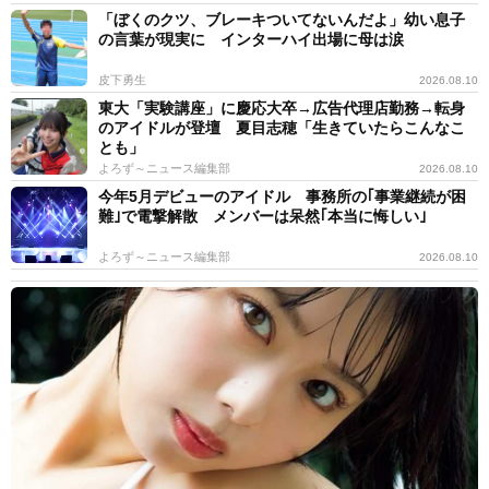
「ぼくのクツ、ブレーキついてないんだよ」幼い息子
の言葉が現実に インターハイ出場に母は涙
皮下勇生
2026.08.10
東大「実験講座」に慶応大卒→広告代理店勤務→転身
のアイドルが登壇 夏目志穂「生きていたらこんなこ
とも」
よろず～ニュース編集部
2026.08.10
今年5月デビューのアイドル 事務所の｢事業継続が困
難｣で電撃解散 メンバーは呆然｢本当に悔しい｣
よろず～ニュース編集部
2026.08.10