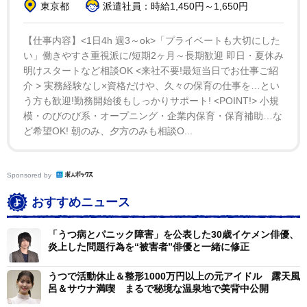
東京都
派遣社員：時給1,450円～1,650円
ど、うつ病を抱えている人間だから」
【仕事内容】<1日4h 週3～ok>「プライベートも大切にした
長年にわたりうつ病と闘ってきたが、ある時期には希
い」働きやすさ重視派に/短期2ヶ月～長期歓迎 即日・夏休み
望を完全に失ったこともあったとビリーは振り返った。
明けスタートなど相談OK <来社不要!最短当日でお仕事ご紹
「人生を通じて、うつ病にひどく苦しんできた。心の奥
介 > 実務経験なし×資格だけや、久々の保育の仕事を…とい
う方も歓迎!勤務開始後もしっかりサポート! <POINT!> 小規
底で何かが起こったりする時、私がいつも頼りにしてき
模・のびのび系・オープニング・企業内保育・保育補助…な
たのは『まあ、いずれ過ぎ去る。波のように押し寄せて
ど希望OK! 朝のみ、夕方のみも相談O...
は、悪くなったり良くなったりするもの』という考えだ
った。それはいつも私を慰めてくれた。でも今回は、文
Sponsored by
字通り『どうでもいい。良くなることなんて望んでいな
い』と思ってしまったの」
おすすめニュース
「うつ病とパニック障害」を公表した30歳イケメン俳優、
炎上した問題行為を“被害者”俳優と一緒に修正
うつで活動休止＆整形1000万円以上の元アイドル 露天風
呂＆サウナ満喫 まるで秘境な温泉地で美背中公開