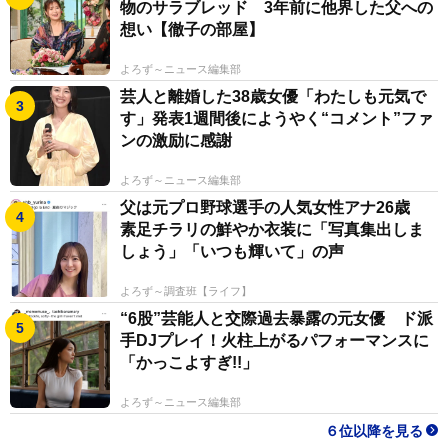
物のサラブレッド 3年前に他界した父への
想い【徹子の部屋】
よろず～ニュース編集部
芸人と離婚した38歳女優「わたしも元気で
す」発表1週間後にようやく“コメント”ファ
ンの激励に感謝
よろず～ニュース編集部
父は元プロ野球選手の人気女性アナ26歳
素足チラリの鮮やか衣装に「写真集出しま
しょう」「いつも輝いて」の声
よろず～調査班【ライフ】
“6股”芸能人と交際過去暴露の元女優 ド派
手DJプレイ！火柱上がるパフォーマンスに
「かっこよすぎ!!」
よろず～ニュース編集部
６位以降を見る