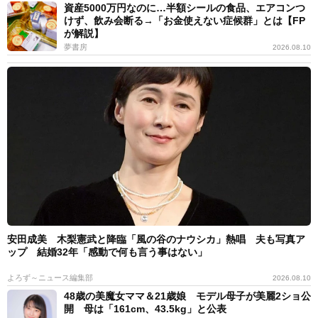
資産5000万円なのに…半額シールの食品、エアコンつ
けず、飲み会断る→「お金使えない症候群」とは【FP
が解説】
夢書房
2026.08.10
安田成美 木梨憲武と降臨「風の谷のナウシカ」熱唱 夫も写真ア
ップ 結婚32年「感動で何も言う事はない」
よろず～ニュース編集部
2026.08.10
48歳の美魔女ママ＆21歳娘 モデル母子が美麗2ショ公
開 母は「161cm、43.5kg」と公表