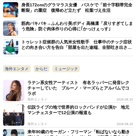
身長172cmのグラマラス女優 バスケで「前十字靱帯完全
断裂」の重症 復帰めど立たず 松葉づえ生活
筋肉バキバキ→ふんわり美ボディ 高橋凛「戻りすぎてしま
う危険」防ぐ肉体作りの心得に｢かっけぇっす｣
トゥレット症候群の人気米女性歌手 仕事中のチック症状
との向き合い方を告白「部屋を出た途端、全部吐き出さな
いと」
海外エンタメ
からだ
ミュージック
ラテン系女性アーティスト 有名ラッパーに発音レク
チャーしていた ブルーノ・マーズらとアルバムでコ
ラボ
海外エンタメ
2026.08.10
伝説ライブの地で世界的ロックバンドが公演か 地元
マンチェスターで12公演の報道も
海外エンタメ
2026.08.10
来年90歳のモーガン・フリーマン「転ばないなら動き