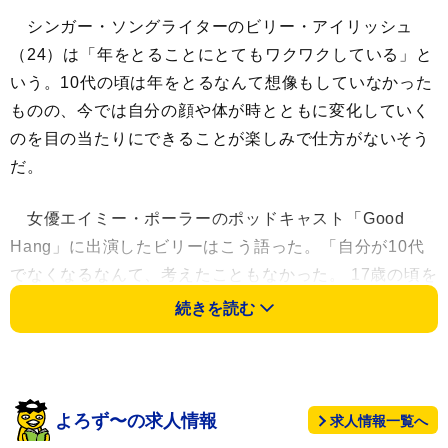
シンガー・ソングライターのビリー・アイリッシュ
（24）は「年をとることにとてもワクワクしている」と
いう。10代の頃は年をとるなんて想像もしていなかった
ものの、今では自分の顔や体が時とともに変化していく
のを目の当たりにできることが楽しみで仕方がないそう
だ。
女優エイミー・ポーラーのポッドキャスト「Good
Hang」に出演したビリーはこう語った。「自分が10代
でなくなるなんて、考えたこともなかった。 17歳の頃を
思い出すと、『よし、今の自分が永遠に続くんだ』って
続きを読む
思ってた。でも、当然ながら、そうはいかない」
年をとることに何の恐れも抱いておらず、美容整形手
術を受けることには全く興味が湧かないと断言する。
よろず〜の求人情報
求人情報一覧へ
「年をとることにすごくワクワクしているし、顔も体も