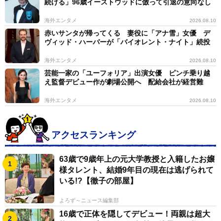
続ける」96歳イーストウッドに倣って引退の意向なし
海外エンタメ
2026.08.10
赤いサンタが帰ってくる 妻役に「アナ雪」女優 デ
ヴィッド・ハーバーが「バイオレント・ナイト」続投
海外エンタメ
2026.08.10
芸能一家の「ユーフォリア」出演女優 ピンチ乗り越
え監督デビュー作が劇場公開へ 配給会社が経営難
海外エンタメ
2026.08.10
アクセスランキング
63歳で9歳年上の元大学教授と入籍したお嬢
様タレント、結婚9年目の現在は逃げられて
いる!?【徹子の部屋】
よろず～ニュース編集部
16歳で正体を隠してデビュー！両親は超大