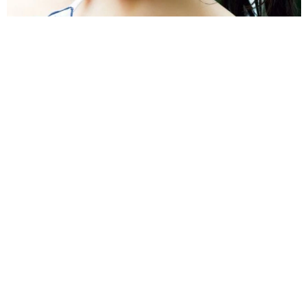
引退→社会人→アイドル電撃復帰 ピッカピカの白肌が際立つ大胆
姿 峰島こまき｢FLASH｣登場
よろず～ニュース編集部
2026.08.09
「高速で追突された」女性フリーアナが災難続き 納
車1年のレンジローバーにドン！7月にはパンク、大転
倒も
よろず～ニュース編集部
2026.08.09
有村架純の姉・藍里「また行きたい」タンクトップで
金沢、富山を満喫「横顔きれい」「素敵な時間」の声
よろず～ニュース編集部
2026.08.09
兄3人も俳優、娘は資産1500億円のモデル 芸能一家の
俳優、絶頂期に消えた理由は「トム・クルーズになり
たくなかったから」
海外エンタメ
2026.08.09
父は元プロ野球選手の人気女性アナ26歳 素足チラリ
の鮮やか衣装に「写真集出しましょう」「いつも輝い
て」の声
よろず～調査班【ライフ】
2026.08.09