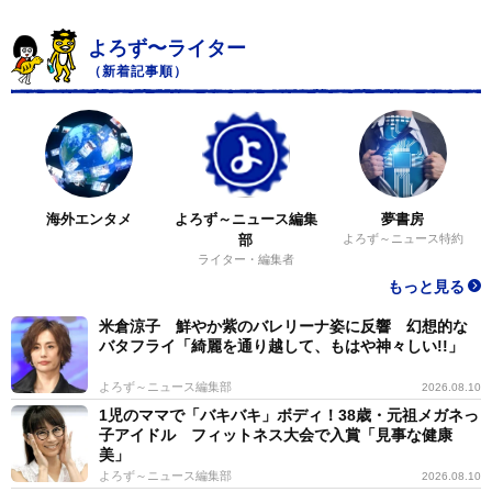
よろず〜ライター
（新着記事順）
海外エンタメ
よろず～ニュース編集
夢書房
部
よろず～ニュース特約
ライター・編集者
もっと見る
米倉涼子 鮮やか紫のバレリーナ姿に反響 幻想的な
バタフライ「綺麗を通り越して、もはや神々しい!!」
よろず～ニュース編集部
2026.08.10
1児のママで「バキバキ」ボディ！38歳・元祖メガネっ
子アイドル フィットネス大会で入賞「見事な健康
美」
よろず～ニュース編集部
2026.08.10