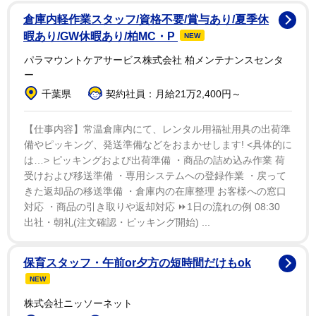
年を重ねていくのが楽しみで、変えたくないの。子供た
倉庫内軽作業スタッフ/資格不要/賞与あり/夏季休
ちに私を見て、私の顔が彼らの顔に似ているようであっ
暇あり/GW休暇あり/柏MC・P
NEW
てほしい。今世の中で流行っているような、クソみたい
パラマウントケアサービス株式会社 柏メンテナンスセンタ
な失敗作にはなってほしくない」
ー
千葉県
契約社員：月給21万2,400円～
そんなビリーは2024年、「これまで一度も幸せな人間
だったことはない」と認めていた。2019年にデビューア
【仕事内容】常温倉庫内にて、レンタル用福祉用具の出荷準
備やピッキング、発送準備などをおまかせします! <具体的に
ルバム「ホエン・ウィ・オール・フォール・アスリー
は…> ピッキングおよび出荷準備 ・商品の詰め込み作業 荷
プ、ホエア・ドゥ・ウィ・ゴー?」をリリースして以
受けおよび移送準備 ・専用システムへの登録作業 ・戻って
来、大きな成功を収めてきたビリーだが、自身のメンタ
きた返却品の移送準備 ・倉庫内の在庫整理 お客様への窓口
対応 ・商品の引き取りや返却対応 ⏩1日の流れの例 08:30
ルヘルスについて「ローリング・ストーン」誌のインタ
出社・朝礼(注文確認・ピッキング開始) ...
ビューで、こう語っていた。「（最近のメンタルヘルス
の不調は）今まで以上にリアルなものだった」「人生を
保育スタッフ・午前or夕方の短時間だけもok
通して、私は本当に幸せな人間じゃなかった。陽気な人
NEW
間ではあったけれど、幸せな人間じゃなかった。喜びや
株式会社ニッソーネット
笑いを感じ、物事の楽しさを見つけることはできるけれ