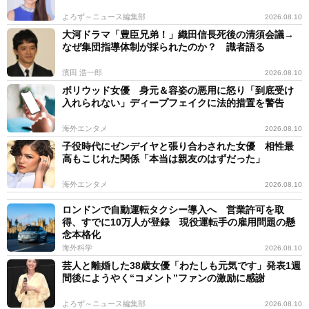
よろず～ニュース編集部
2026.08.10
大河ドラマ「豊臣兄弟！」織田信長死後の清須会議→
なぜ集団指導体制が採られたのか？ 識者語る
濱田 浩一郎
2026.08.10
ボリウッド女優 身元＆容姿の悪用に怒り「到底受け
入れられない」ディープフェイクに法的措置を警告
海外エンタメ
2026.08.10
子役時代にゼンデイヤと張り合わされた女優 相性最
高もこじれた関係「本当は親友のはずだった」
海外エンタメ
2026.08.10
ロンドンで自動運転タクシー導入へ 営業許可を取
得、すでに10万人が登録 現役運転手の雇用問題の懸
念本格化
海外科学
2026.08.10
芸人と離婚した38歳女優「わたしも元気です」発表1週
間後にようやく“コメント”ファンの激励に感謝
よろず～ニュース編集部
2026.08.10