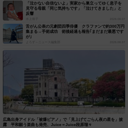
「泣かない自信ないよ」実家から巣立ってゆく息子を
見守る母親「同じ気持ちです」「泣けてきました」と
反響
水上侑子
2026.08.07
舌がん公表の元劇団四季俳優 クラファンで約300万円
集まる→手術成功 術後経過も報告｢まだまだ最悪です
が｣
よろず～ニュース編集部
2026.08.07
広島出身アイドル「被爆ピアノ」で「見上げてごらん夜の星を」披
露 平和願う楽曲も発売、Juice＝Juice段原瑠々