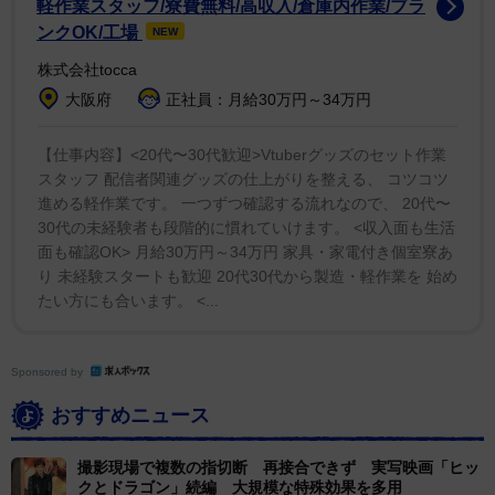
軽作業スタッフ/寮費無料/高収入/倉庫内作業/ブラ
ンクOK/工場
NEW
株式会社tocca
大阪府
正社員：月給30万円～34万円
【仕事内容】<20代〜30代歓迎>Vtuberグッズのセット作業
スタッフ 配信者関連グッズの仕上がりを整える、 コツコツ
進める軽作業です。 一つずつ確認する流れなので、 20代〜
30代の未経験者も段階的に慣れていけます。 <収入面も生活
面も確認OK> 月給30万円～34万円 家具・家電付き個室寮あ
り 未経験スタートも歓迎 20代30代から製造・軽作業を 始め
たい方にも合います。 <...
Sponsored by
おすすめニュース
撮影現場で複数の指切断 再接合できず 実写映画「ヒッ
クとドラゴン」続編 大規模な特殊効果を多用