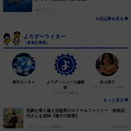
海外エンタメ
６位以降を見る
よろず〜ライター
（新着記事順）
海外エンタメ
よろず～ニュース編集
水上侑子
部
よろず～ニュース特約
ライター・編集者
もっと見る
悲劇を乗り越え芸能界のロイヤルファミリー 寿美花
代さんを追悼【徹子の部屋】
よろず～ニュース編集部
2026.08.07