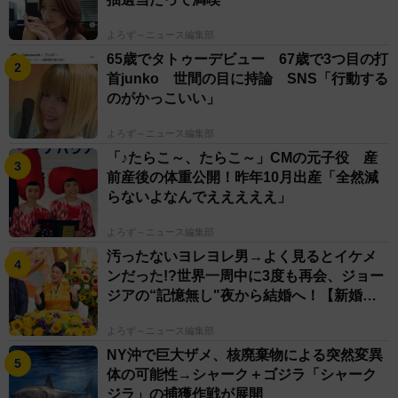
よろず～ニュース編集部
65歳でタトゥーデビュー 67歳で3つ目の打
首junko 世間の目に持論 SNS「行動する
のがかっこいい」
よろず～ニュース編集部
「♪たらこ～、たらこ～」CMの元子役 産
前産後の体重公開！昨年10月出産「全然減
らないよなんでえええええ」
よろず～ニュース編集部
汚ったないヨレヨレ男→よく見るとイケメ
ンだった!?世界一周中に3度も再会、ジョー
ジアの“記憶無し"夜から結婚へ！【新婚さ
ん】
よろず～ニュース編集部
NY沖で巨大ザメ、核廃棄物による突然変異
体の可能性→シャーク＋ゴジラ「シャーク
ジラ」の捕獲作戦が展開