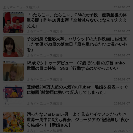
よろず～ニュース編集部
2026.08.07
「♪たらこ～、たらこ～」CMの元子役 産前産後の体
重公開！昨年10月出産「全然減らないよなんでえええ
ええ」
よろず～ニュース編集部
2026.08.07
子役出身で慶応大卒、ハリウッドの大作映画にも出演
した女優が33歳の誕生日「歳を重ねるたびに温かい心
を」
よろず～ニュース編集部
2026.08.07
65歳でタトゥーデビュー 67歳で3つ目の打首junko
世間の目に持論 SNS「行動するのがかっこいい」
よろず～ニュース編集部
2026.08.07
登録者200万人超の人気YouTuber 離婚を発表→すぐ
に撤回｢離婚届に勢いで記入してしまった｣
よろず～ニュース編集部
2026.08.07
汚ったないヨレヨレ男→よく見るとイケメンだった!?
世界一周中に3度も再会、ジョージアの“記憶無し"夜か
ら結婚へ！【新婚さん】
よろず～ニュース編集部
2026.08.07