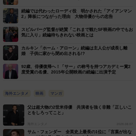
続編では代わったローディ役 明かされた「アイアンマン
2」降板につながった理由 大物俳優からの忠告
スピルバーグ監督が絶賛「これまで観たSF映画の中でもお
気に入り」続編待ちきれない映画とは
カルキン「ホーム・アローン」続編は主人公が成長し離
婚 子供に家から閉め出される!?
92歳、俳優復帰へ！「サー」の称号を持つアカデミー賞2
度受賞の名優、2015年公開映画の続編に出演予定
海外エンタメ
映画
マンガ
父は超大物の2世米俳優 共演者を強く非難「正しいこ
とをしろってこと」
海外エンタメ
2026.08.07
サム・フェンダー 全英史上最長の1位に「言葉が出な