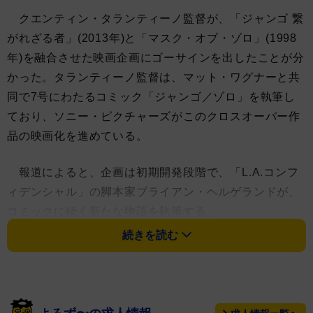
クエンティン・タランティーノ監督が、「ジャンゴ 繋
がれざる者」(2013年)と「マスク・オブ・ゾロ」(1998
年)を融合させた映画企画にゴーサインを出したことが分
かった。タランティーノ監督は、マット・ワグナーと共
同で7号にわたるコミック「ジャンゴ／ゾロ」を執筆し
ており、ソニー・ピクチャーズがこのクロスオーバー作
品の映画化を進めている。
報道によると、企画は初期開発段階で、「L.A.コンフ
ィデンシャル」の脚本家ブライアン・ヘルゲランドが、
コミックに続く新たな物語を執筆する。
続きを読む
原作コミックでは、賞金稼ぎとなったジャンゴが、ゾ
ロの正体であるドン・ディエゴ・デ・ラ・ベガと絆を深
める姿が描かれている。映画「ジャンゴ 繋がれざる者」
ではジェイミー・フォックスがジャンゴ・フリーマン