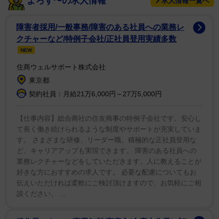
よろず〜の求人情報
求人情報一覧へ
を、「マスク・オブ・ゾロ」ではドン・ディエゴはアン
ソニー・ホプキンスが演じ、ゾロの仮面はアレハンド
障害者採用/一般事務/障害のある社員への業務レ
ロ・ムリエッタ（アントニオ・バンデラス）に受け継が
クチャーなど/特例子会社/正社員登用実績多数
れた。新作映画は若きゾロに焦点を当てるとみられてい
NEW
る。
住商ウェルサポート株式会社
東京都
タランティーノ監督は同作で監督を務めないものの、
契約社員：月給21万6,000円～27万5,000円
「ジャンゴ 繋がれざる者」に続く実質的な続編として製
作を認めている。10本目の監督作を最後に引退する意向
【仕事内容】総合商社の住友商事の特例子会社です。安心し
て長く働き続けられるような制度やサポートが充実していま
を示しているタランティーノ監督は、長年この企画を温
す。 さまざまな研修、リーダー職、積極的な正社員登用な
めてきたが、脚本担当の変更を経て、今回ようやく動き
ど、キャリアアップも実現できます。 障害のある社員への
出した形だ。
業務レクチャーなどをしていただきます。人に教えることが
好きな方におすすめの求人です。 必要な配慮についてもお
伝えいただければ柔軟にご検討頂けますので、お気軽にご相
談ください。 ...