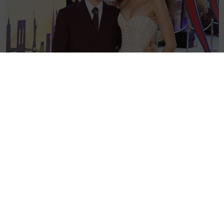
「スパイダーマン」公開初週末で驚異的な興収 ソニー史上最高を
記録 歴代1位は2019年の作品
海外エンタメ
2026.08.06
「健康上の問題」で公演キャンセルのハリー・スタイ
ルズ 雨のメキシコで今度は転倒
海外エンタメ
2026.08.06
ブランド拡大のメーガン妃 45歳誕生日に風船抱えて
プールへダイブ サングラスにポニテでためらいなし
海外エンタメ
2026.08.06
世界初、16歳未満にSNS規制→依然として大半がSNS
利用 豪の担当次官「100％を期待していたわけではな
い」
海外エンタメ
2026.08.06