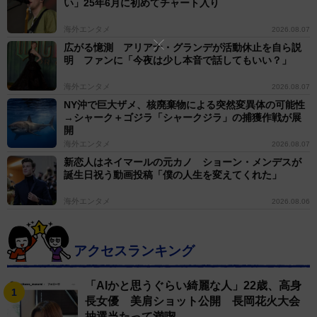
い」25年6月に初めてチャート入り
海外エンタメ
2026.08.07
広がる憶測 アリアナ・グランデが活動休止を自ら説
明 ファンに「今夜は少し本音で話してもいい？」
海外エンタメ
2026.08.07
NY沖で巨大ザメ、核廃棄物による突然変異体の可能性
→シャーク＋ゴジラ「シャークジラ」の捕獲作戦が展
開
海外エンタメ
2026.08.07
新恋人はネイマールの元カノ ショーン・メンデスが
誕生日祝う動画投稿「僕の人生を変えてくれた」
海外エンタメ
2026.08.06
アクセスランキング
「AIかと思うぐらい綺麗な人」22歳、高身
長女優 美肩ショット公開 長岡花火大会
抽選当たって満喫