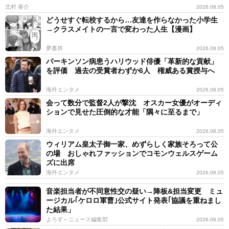
北村 泰介
2026.08.05
どうせすぐ転校するから…友達を作らなかった小学生
→クラスメイトの一言で変わった人生【漫画】
夢書房
2026.08.05
パーキンソン病患うハリウッド俳優「革新的な貢献」
を評価 過去の受賞者わずか6人 権威ある賞授与へ
海外エンタメ
2026.08.05
会って数分で監督2人が撃沈 オスカー女優がオーディ
ションで見せた圧倒的な才能「隅々に至るまで」
海外エンタメ
2026.08.05
ウィリアム皇太子御一家、めずらしく家族そろって公
の場 おしゃれファッションでコモンウェルスゲーム
ズに出席
海外エンタメ
2026.08.05
音楽担当者が不同意性交の疑い→降板&担当変更 ミュ
ージカル｢ケロロ軍曹｣公式サイト発表｢協議を重ねまし
た結果」
よろず～ニュース編集部
2026.08.05