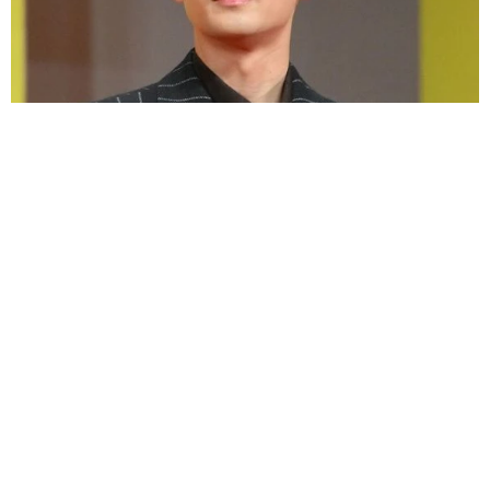
「VIVANT」新庄が持つマスクにツッコミ殺到→公式Xに「このマス
クで違和感なく変装できるとは思えない」
よろず～ニュース編集部
2026.08.05
「うん十年ぶり」軽トラ女子の清楚な浴衣姿に「お美
しい」「とても似合ってます」の声
よろず～ニュース編集部
2026.08.05
むぎゅっと押しつぶされそうなマシュマロ！ちとせよ
しのベランダで大胆開放
よろず～ニュース編集部
2026.08.04
ストラップレスの誘惑 前かがみで現れる丸く滑らか
な至宝 桜庭奈緒「ヤンチャン」オフショット公開
よろず～ニュース編集部
2026.08.04