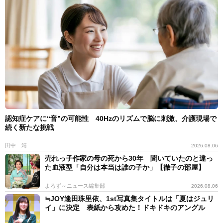
認知症ケアに“音”の可能性 40Hzのリズムで脳に刺激、介護現場で
続く新たな挑戦
田中 靖
2026.08.06
売れっ子作家の母の死から30年 聞いていたのと違っ
た血液型「自分は本当は誰の子か」【徹子の部屋】
よろず～ニュース編集部
2026.08.06
≒JOY逢田珠里依、1st写真集タイトルは「夏はジュリ
イ」に決定 表紙から攻めた！ドキドキのアングル