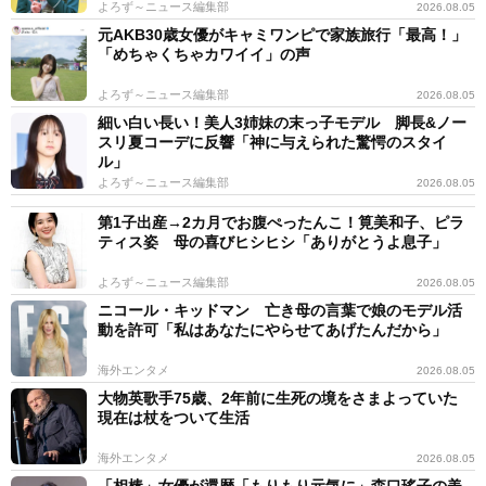
よろず～ニュース編集部
2026.08.05
元AKB30歳女優がキャミワンピで家族旅行「最高！」
「めちゃくちゃカワイイ」の声
よろず～ニュース編集部
2026.08.05
細い白い長い！美人3姉妹の末っ子モデル 脚長&ノー
スリ夏コーデに反響「神に与えられた驚愕のスタイ
ル」
よろず～ニュース編集部
2026.08.05
第1子出産→2カ月でお腹ぺったんこ！筧美和子、ピラ
ティス姿 母の喜びヒシヒシ「ありがとうよ息子」
よろず～ニュース編集部
2026.08.05
ニコール・キッドマン 亡き母の言葉で娘のモデル活
動を許可「私はあなたにやらせてあげたんだから」
海外エンタメ
2026.08.05
大物英歌手75歳、2年前に生死の境をさまよっていた
現在は杖をついて生活
海外エンタメ
2026.08.05
「相棒」女優が還暦「もりもり元気に」森口瑤子の美