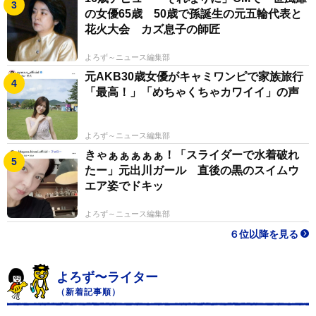
の女優65歳 50歳で孫誕生の元五輪代表と
花火大会 カズ息子の師匠
よろず～ニュース編集部
元AKB30歳女優がキャミワンピで家族旅行
「最高！」「めちゃくちゃカワイイ」の声
よろず～ニュース編集部
きゃぁぁぁぁぁ！「スライダーで水着破れ
たー」元出川ガール 直後の黒のスイムウ
エア姿でドキッ
よろず～ニュース編集部
６位以降を見る
よろず〜ライター
（新着記事順）