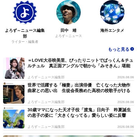
よろず～ニュース編集
田中 靖
海外エンタメ
部
よろず～ニュース
ライター・編集者
もっと見る
＝LOVE大谷映美里、ぴったりニットでぱっくん＆チュ
ルチュル 真正面アングルで朝から「みそきん」堪能
よろず～ニュース編集部
2026.08.06
世界で活躍する「極妻」出演俳優 亡くなった大物作
曲家との思い出 生徒会長務めた高校の校歌手がける
よろず～ニュース編集部
2026.08.06
30歳ママになった天才子役「渡鬼」日向子 昨夏誕生
の息子の姿に「大きくなってる」愛らしい姿に反響
よろず～ニュース編集部
2026.08.06