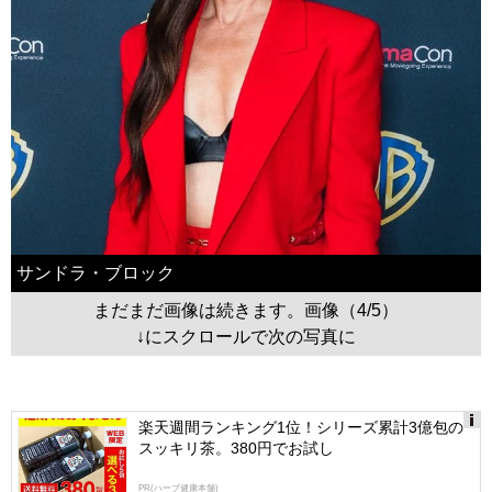
サンドラ・ブロック
まだまだ画像は続きます。画像（4/5）
↓にスクロールで次の写真に
楽天週間ランキング1位！シリーズ累計3億包の
スッキリ茶。380円でお試し
Ads
by
PR(ハーブ健康本舗)