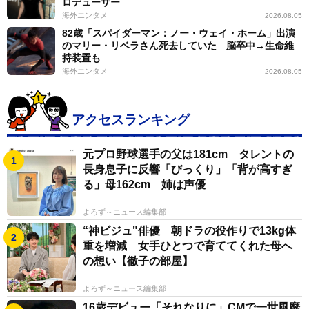
ロデューサー
海外エンタメ
2026.08.05
82歳「スパイダーマン：ノー・ウェイ・ホーム」出演
のマリー・リベラさん死去していた 脳卒中→生命維
持装置も
海外エンタメ
2026.08.05
アクセスランキング
元プロ野球選手の父は181cm タレントの
長身息子に反響「びっくり」「背が高すぎ
る」母162cm 姉は声優
よろず～ニュース編集部
“神ビジュ"俳優 朝ドラの役作りで13kg体
重を増減 女手ひとつで育ててくれた母へ
の想い【徹子の部屋】
よろず～ニュース編集部
16歳デビュー「それなりに」CMで一世風靡