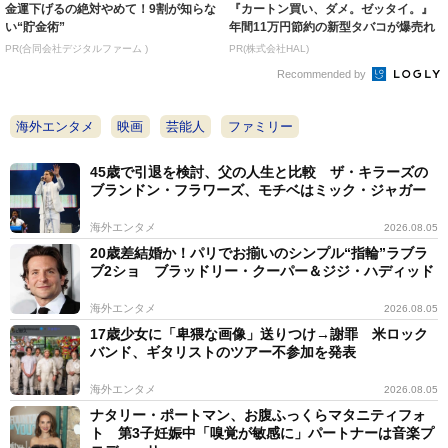
金運下げるの絶対やめて！9割が知らな
『カートン買い、ダメ。ゼッタイ。』
い“貯金術”
年間11万円節約の新型タバコが爆売れ
PR(合同会社デジタルファーム )
PR(株式会社HAL)
Recommended by
海外エンタメ
映画
芸能人
ファミリー
45歳で引退を検討、父の人生と比較 ザ・キラーズの
ブランドン・フラワーズ、モチベはミック・ジャガー
海外エンタメ
2026.08.05
20歳差結婚か！パリでお揃いのシンプル“指輪”ラブラ
ブ2ショ ブラッドリー・クーパー＆ジジ・ハディッド
海外エンタメ
2026.08.05
17歳少女に「卑猥な画像」送りつけ→謝罪 米ロック
バンド、ギタリストのツアー不参加を発表
海外エンタメ
2026.08.05
ナタリー・ポートマン、お腹ふっくらマタニティフォ
ト 第3子妊娠中「嗅覚が敏感に」パートナーは音楽プ