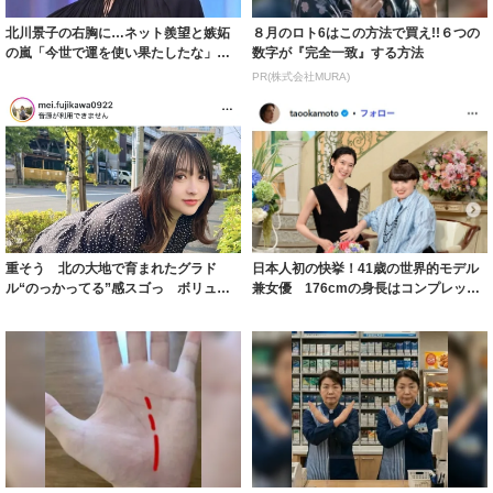
北川景子の右胸に…ネット羨望と嫉妬
８月のロト6はこの方法で買え!!６つの
の嵐「今世で運を使い果たしたな」
数字が『完全一致』する方法
「ガッツリ行っ...
PR(株式会社MURA)
重そう 北の大地で育まれたグラド
日本人初の快挙！41歳の世界的モデル
ル“のっかってる”感スゴっ ボリュー
兼女優 176cmの身長はコンプレック
ミー連発「ア...
スだっ...