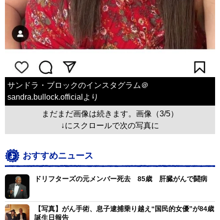
サンドラ・ブロックのインスタグラム＠
sandra.bullock.officialより
まだまだ画像は続きます。画像（3/5）
↓にスクロールで次の写真に
おすすめニュース
ドリフターズの元メンバー死去 85歳 肝臓がんで闘病
【写真】がん手術、息子逮捕乗り越え“国民的女優”が84歳
誕生日報告