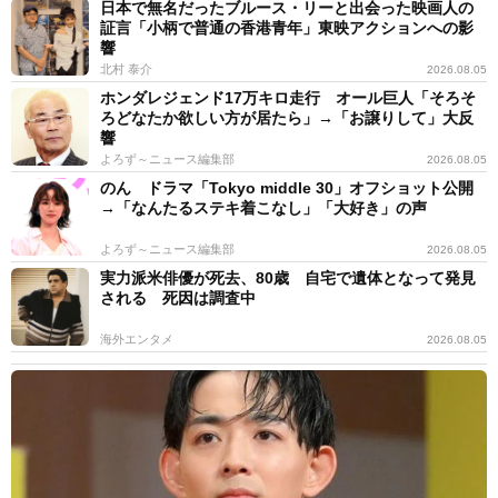
日本で無名だったブルース・リーと出会った映画人の
証言「小柄で普通の香港青年」東映アクションへの影
響
北村 泰介
2026.08.05
ホンダレジェンド17万キロ走行 オール巨人「そろそ
ろどなたか欲しい方が居たら」→「お譲りして」大反
響
よろず～ニュース編集部
2026.08.05
のん ドラマ「Tokyo middle 30」オフショット公開
→「なんたるステキ着こなし」「大好き」の声
よろず～ニュース編集部
2026.08.05
実力派米俳優が死去、80歳 自宅で遺体となって発見
される 死因は調査中
海外エンタメ
2026.08.05