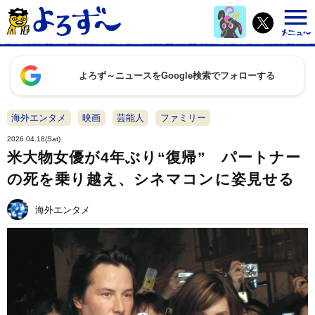
よろず～ニュースをGoogle検索でフォローする
海外エンタメ
映画
芸能人
ファミリー
2026.04.18(Sat)
米大物女優が4年ぶり“復帰” パートナー
の死を乗り越え、シネマコンに姿見せる
海外エンタメ