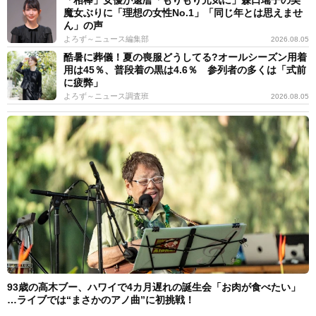
魔女ぶりに「理想の女性No.1」「同じ年とは思えませ
ん」の声
よろず～ニュース編集部
2026.08.05
酷暑に葬儀！夏の喪服どうしてる?オールシーズン用着
用は45％、普段着の黒は4.6％ 参列者の多くは「式前
に疲弊」
よろず～ニュース調査班
2026.08.05
93歳の高木ブー、ハワイで4カ月遅れの誕生会「お肉が食べたい」
…ライブでは“まさかのアノ曲”に初挑戦！