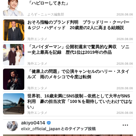
「ハピローしてきた」
よろず～ニュース編集部
2026.08.06
おそろ指輪のブランド判明 ブラッドリー・クーパー
＆ジジ・ハディッド 20歳差の2人に高まる結婚説
海外エンタメ
2026.08.06
「スパイダーマン」公開初週末で驚異的な興収 ソニ
ー史上最高を記録 歴代1位は2019年の作品
海外エンタメ
2026.08.06
「健康上の問題」で公演キャンセルのハリー・スタイ
ルズ 雨のメキシコで今度は転倒
海外エンタメ
2026.08.06
世界初、16歳未満にSNS規制→依然として大半がSNS
利用 豪の担当次官「100％を期待していたわけではな
い」
海外エンタメ
2026.08.06