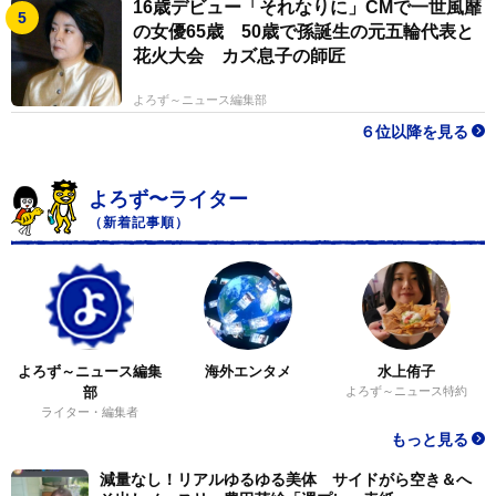
16歳デビュー「それなりに」CMで一世風靡
の女優65歳 50歳で孫誕生の元五輪代表と
花火大会 カズ息子の師匠
よろず～ニュース編集部
６位以降を見る
よろず〜ライター
（新着記事順）
よろず～ニュース編集
海外エンタメ
水上侑子
部
よろず～ニュース特約
ライター・編集者
もっと見る
減量なし！リアルゆるゆる美体 サイドがら空き＆へ