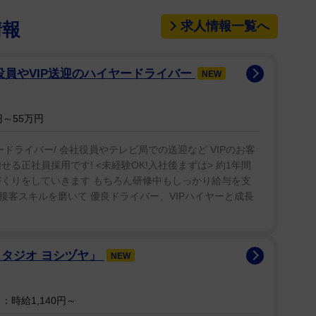
求人情報一覧へ
情報
役員やVIP送迎のハイヤードライバー
NEW
～55万円
ドライバー/ 会社役員やテレビ局での送迎など VIPのお客
る正社員採用です! <未経験OK!入社後まずは> 約1年間
づくりをしていきます もちろん研修中もしっかり給与を支
や接客スキルを磨いて 優良ドライバー、VIPハイヤーと成長
スタジオ ヨシヅヤ」
NEW
時給1,140円～