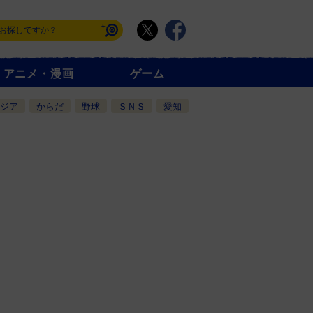
アニメ・漫画
ゲーム
ジア
からだ
野球
ＳＮＳ
愛知