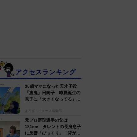
アクセスランキング
30歳ママになった天才子役
「渡鬼」日向子 昨夏誕生の
息子に「大きくなってる」愛
らしい姿に反響
よろず～ニュース編集部
元プロ野球選手の父は
181cm タレントの長身息子
に反響「びっくり」「背が高