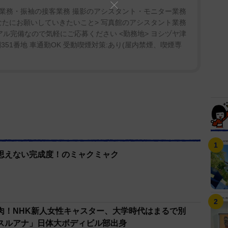
業務・振袖の接客業務 撮影のアシスタント・モニター業務
あなたにお願いしていきたいこと> 写真館のアシスタント業務
アル完備なので気軽にご応募ください <勤務地> ヨシヅヤ津
51番地 車通勤OK 受動喫煙対策:あり(屋内禁煙、喫煙専
思えない完成度！のミャクミャク
肉！NHK新人女性キャスター、大学時代はまるで別
スルアナ」日体大ボディビル部出身