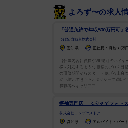
よろず〜の求人
「普通免許で年収500万円可」
つばめ自動車株式会社
愛知県
正社員：月給30万円
【仕事内容】役員やVIP送迎のハイヤー
様を対応するような 接客のプロを目指せ
の研修期間からスタート 稼げる土台
給! <慣れてきたら> タクシーで運転
役職者へキャリアア...
振袖専門店 「ふりそでフォト
株式会社ヨシヅヤストアー
愛知県
アルバイト・パート：