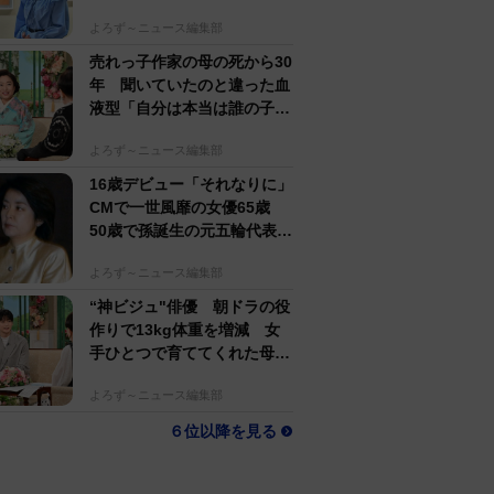
すぎる」母162cm 姉は声優
よろず～ニュース編集部
売れっ子作家の母の死から30
年 聞いていたのと違った血
液型「自分は本当は誰の子
か」【徹子の部屋】
よろず～ニュース編集部
16歳デビュー「それなりに」
CMで一世風靡の女優65歳
50歳で孫誕生の元五輪代表と
花火大会 カズ息子の師匠
よろず～ニュース編集部
“神ビジュ"俳優 朝ドラの役
作りで13kg体重を増減 女
手ひとつで育ててくれた母へ
の想い【徹子の部屋】
よろず～ニュース編集部
６位以降を見る