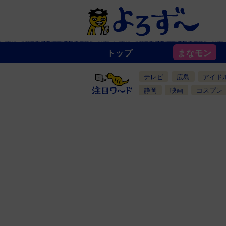
トップ
まなモン
ニ
ュ
ー
テレビ
広島
アイド
ス
一
静岡
映画
コスプレ
覧