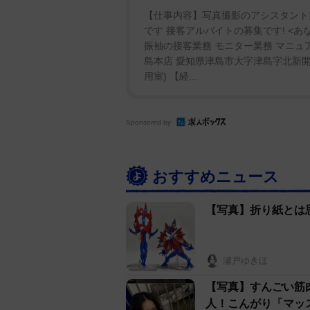
【仕事内容】写真撮影のアシスタント
です 接客アルバイトの募集です! <
振袖の接客業務 モニター業務 マニュ
島本店 愛知県津島市大字津島字北新開3
用室) 【経...
Sponsored by
おすすめニュース
【写真】折り紙とは
瀬戸ゆきほ
【写真】すんごい筋
人！こんがり「マッ