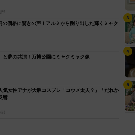
集部
00円の価格に驚きの声！アルミから削り出した輝くミャク
」と夢の共演！万博公園にミャクミャク像
S人気女性アナが大胆コスプレ「コウメ太夫？」「だれか
反響
集部