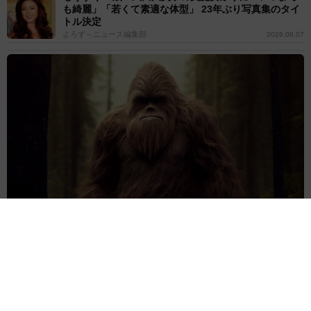
も綺麗」「若くて素適な体型」 23年ぶり写真集のタイ
トル決定
よろず～ニュース編集部
2026.08.07
迷子の夫婦「ビッグフット」に遭遇か 森で見た巨大な黒い影のよ
うなシルエット 14年越しの告白
海外エンタメ
2026.08.07
25歳女優、腹筋バッキバキ ミスマガ特別賞→5年後の
努力の成果「AIに負けないっ」生身で勝負の大島璃乃