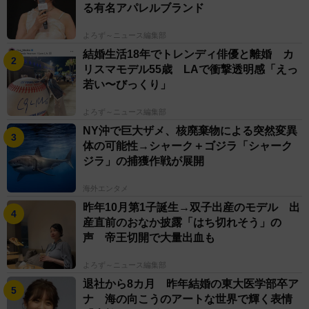
る有名アパレルブランド
よろず～ニュース編集部
結婚生活18年でトレンディ俳優と離婚 カ
リスマモデル55歳 LAで衝撃透明感「えっ
若い〜びっくり」
よろず～ニュース編集部
NY沖で巨大ザメ、核廃棄物による突然変異
体の可能性→シャーク＋ゴジラ「シャーク
ジラ」の捕獲作戦が展開
海外エンタメ
昨年10月第1子誕生→双子出産のモデル 出
産直前のおなか披露「はち切れそう」の
声 帝王切開で大量出血も
よろず～ニュース編集部
退社から8カ月 昨年結婚の東大医学部卒ア
ナ 海の向こうのアートな世界で輝く表情