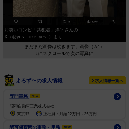
お笑いコンビ「共犯者」洋平さんの
X（@yes_coke_yes_）より
まだまだ画像は続きます。画像（2/4）
↓にスクロールで次の写真に
よろず〜の求人情報
求人情報一覧へ
専門事務
NEW
昭和自動車工業株式会社
東京都
正社員：月給22万円～26万円
認可保育園の事務・用務
NEW