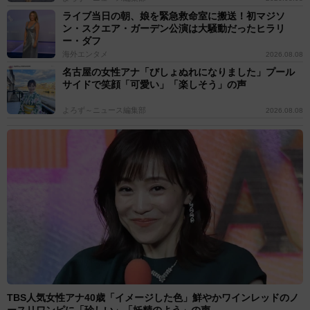
ライブ当日の朝、娘を緊急救命室に搬送！初マジソ
ン・スクエア・ガーデン公演は大騒動だったヒラリ
ー・ダフ
海外エンタメ
2026.08.08
名古屋の女性アナ「びしょぬれになりました」プール
サイドで笑顔「可愛い」「楽しそう」の声
よろず～ニュース編集部
2026.08.08
TBS人気女性アナ40歳「イメージした色」鮮やかワインレッドのノ