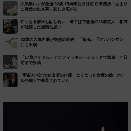
人気歌い手が急逝 32歳 15周年公演目前で 事務所「あまり
に突然の出来事」悲しみ広がる
亡くなる前日も話し合い 道半ばで急逝の26歳芸人 相方
が吐露した複雑な思い
33歳の人気声優が突然の死去 「銀魂」「アンパンマン」
にも出演
「17歳アイドル」アナフィラキシーショックで急逝 ４日
前まで投稿
“宇宙人”役でCM出演の俳優 亡くなった女優の娘 ホテ
ルの廊下で発見されていた