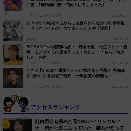
に撤回｢離婚届に勢いで記入してしまった｣
よろず～ニュース編集部
2026.08.07
どうせすぐ転校するから…友達を作らなかった小学生
→クラスメイトの一言で変わった人生【漫画】
夢書房
2026.08.05
BIGBANGへの感謝の思い 若槻千夏、号泣ショット投
稿「モノづくりの原点作ってくれた」→「もらい泣き
した」の声
よろず～ニュース編集部
2026.08.04
どこ？ ｢VIVANT｣重要シーンに県庁舎が登場！ 県知事
が“納豆”かき混ぜて告知 一般観覧の情報も
よろず～ニュース編集部
2026.08.04
アクセスランキング
紅白司会も務めた元NHKバイリンガルア
ナ 弟が社長になっていた 誰もが知って