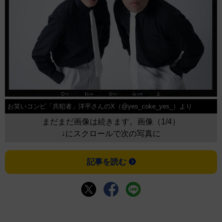
お笑いコンビ「共犯者」洋平さんのX（@yes_coke_yes_）より
まだまだ画像は続きます。画像（1/4）
↓にスクロールで次の写真に
記事を読む