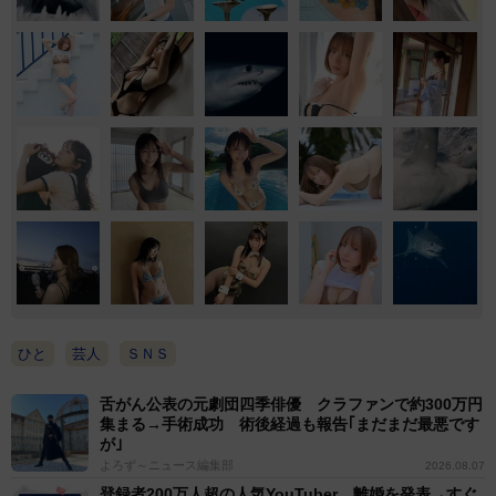
ひと
芸人
ＳＮＳ
舌がん公表の元劇団四季俳優 クラファンで約300万円
集まる→手術成功 術後経過も報告｢まだまだ最悪です
が｣
よろず～ニュース編集部
2026.08.07
登録者200万人超の人気YouTuber 離婚を発表→すぐ