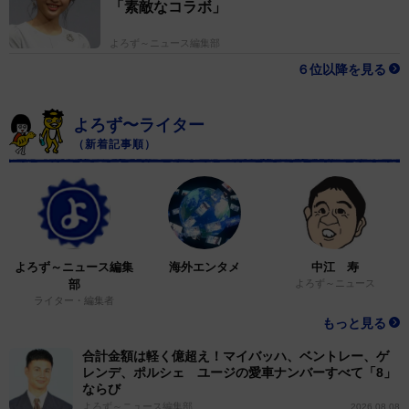
「素敵なコラボ」
よろず～ニュース編集部
６位以降を見る
よろず〜ライター
（新着記事順）
よろず～ニュース編集
海外エンタメ
中江 寿
部
よろず～ニュース
ライター・編集者
もっと見る
合計金額は軽く億超え！マイバッハ、ベントレー、ゲ
レンデ、ポルシェ ユージの愛車ナンバーすべて「8」
ならび
よろず～ニュース編集部
2026.08.08