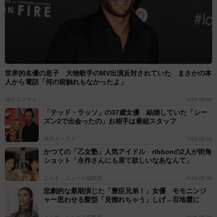
世界的名優の息子 大物歌手のMV出演反対されていた まさかの本
人から電話「何の前触れもなかったよ」
海外エンタメ
2026.08.08
「テッド・ラッソ」の37歳女優 結婚していた「シー
ズン2で出会ったの」お相手は番組スタッフ
海外エンタメ
2026.08.08
かつての「乙女塾」人気アイドル ribbonの2人が街角
ショット「永作さんにも居て欲しいなあなんて」
よろず～ニュース編集部
2026.08.08
悲劇的な最期演じた「豊臣兄弟！」女優 モモニンジ
ャー思わせる髪型「見惚れちゃう」しげ→百地霞に