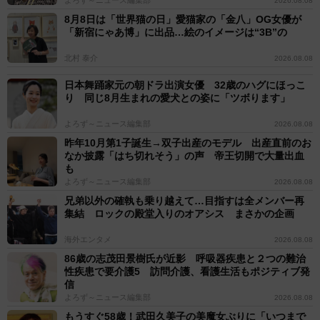
よろず～ニュース編集部
2026.08.08
8月8日は「世界猫の日」愛猫家の「金八」OG女優が
「新宿にゃあ博」に出品…絵のイメージは“3B”の
北村 泰介
2026.08.08
日本舞踊家元の朝ドラ出演女優 32歳のハグにほっこ
り 同じ8月生まれの愛犬との姿に「ツボります」
よろず～ニュース編集部
2026.08.08
昨年10月第1子誕生→双子出産のモデル 出産直前のお
なか披露「はち切れそう」の声 帝王切開で大量出血
も
よろず～ニュース編集部
2026.08.08
兄弟以外の確執も乗り越えて…目指すは全メンバー再
集結 ロックの殿堂入りのオアシス まさかの企画
海外エンタメ
2026.08.08
86歳の志茂田景樹氏が近影 呼吸器疾患と２つの難治
性疾患で要介護5 訪問介護、看護生活もポジティブ発
信
よろず～ニュース編集部
2026.08.08
もうすぐ58歳！武田久美子の美魔女ぶりに「いつまで