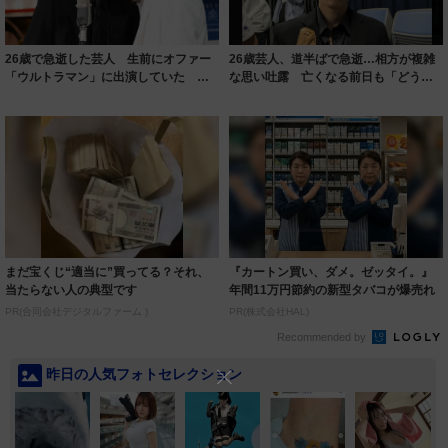
26歳で急逝した芸人 生前にオファー
26歳芸人、道半ばで急逝…相方が複雑
「ウルトラマン」に出演していた 相
な思い吐露 亡くなる前日も「どうや
方が報告「...
って売れて...
まだ宝くじ“適当に”買ってる？それ、
『カートン買い、ダメ。ゼッタイ。』
当たらない人の典型です
年間11万円節約の新型タバコが爆売れ
PR(合同会社デジタルファーム )
PR(株式会社HAL)
Recommended by
昨日の人気フォトセレクション