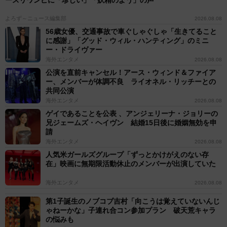
ースリワンピに「珍しい」「妖精のよう」の声
よろず～ニュース編集部
2026.08.08
56歳女優、交通事故で車ぐしゃぐしゃ「生きてること
に感謝」「グッド・ウィル・ハンティング」のミニ
ー・ドライヴァー
海外エンタメ
2026.08.08
公演を直前キャンセル！アース・ウィンド＆ファイア
ー、メンバーが体調不良 ライオネル・リッチーとの
共同公演
海外エンタメ
2026.08.08
ゲイであることを公表 、アンジェリーナ・ジョリーの
兄ジェームズ・ヘイヴン 結婚15日後に婚姻無効を申
請
海外エンタメ
2026.08.08
人気米ガールズグループ「ずっとかけがえのない存
在」映画に無期限活動休止のメンバーが出演していた
海外エンタメ
2026.08.08
第1子誕生のノブコブ吉村「向こうは覚えていないんじ
ゃねーかな」子連れ合コン参加プラン 破天荒キャラ
の悩みも