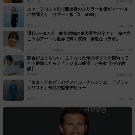
中江 寿
2026.08.08
エマ・フロスト役で豪出身のスリラー女優がマーベル
に仲間入り リブート版「X―MEN」
海外エンタメ
2026.08.08
退社から8カ月 昨年結婚の東大医学部卒アナ 海の向
こうのアートな世界で輝く表情「素敵なコラボ」
よろず～ニュース編集部
2026.08.08
課金が止まらない！亡くなった母のサブスク契約って
どう解除したら？「デジタル終活」が有効【FPが解
説】
夢書房
2026.08.08
「エターナルズ」のクメイル・ナンジアニ 「ブラッ
クリスト」作品で監督デビュー
海外エンタメ
2026.08.08