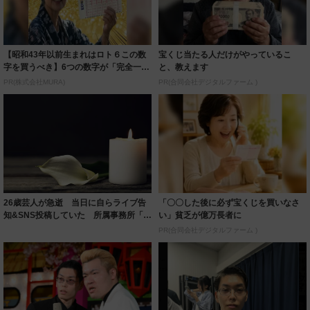
【昭和43年以前生まれはロト６この数
宝くじ当たる人だけがやっているこ
字を買うべき】6つの数字が「完全一
と、教えます
致」する方...
PR(株式会社MURA)
PR(合同会社デジタルファーム )
26歳芸人が急逝 当日に自らライブ告
「〇〇した後に必ず宝くじを買いなさ
知&SNS投稿していた 所属事務所「あ
い」貧乏が億万長者に
まりに...
PR(合同会社デジタルファーム )