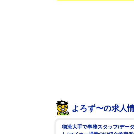
を掲載。「弊社所属のアーティスト 
いたしました。あまりに突然の出
生前に賜りましたご厚情に心より
ます。なお、葬儀につきましては
です。ご遺族のご意向を尊重し、
す。何卒ご理解賜りますようお願
31日に都内で予定されていた活動15
LIVE『XV（フィフティーン）』
24年1月に薬物所持容疑で逮捕さ
んは7月7日、自身のXで「15年
15周年公演の思いを寄せていたが
よろず〜の求人
の呪いから解き放たれるんだろう 
をした後、更新がなかった。
物流大手で事務スタッフ/データ