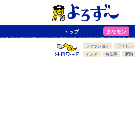
トップ
まなモン
ニ
ュ
ー
ファッション
アイドル
ス
一
アジア
お仕事
新潟
覧