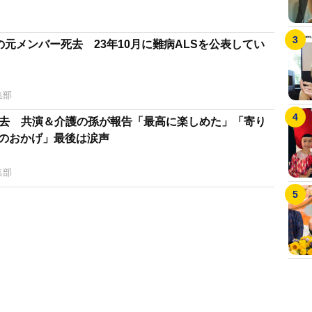
の元メンバー死去 23年10月に難病ALSを公表してい
集部
erが死去 共演＆介護の孫が報告「最高に楽しめた」「寄り
beのおかげ」最後は涙声
集部