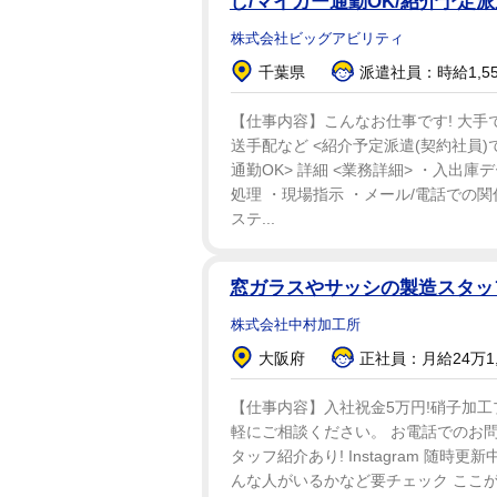
し/マイカー通勤OK/紹介予定派
株式会社ビッグアビリティ
千葉県
派遣社員：時給1,5
【仕事内容】こんなお仕事です! 大手
送手配など <紹介予定派遣(契約社員)
通勤OK> 詳細 <業務詳細> ・入出庫
処理 ・現場指示 ・メール/電話での
ステ...
窓ガラスやサッシの製造スタ
株式会社中村加工所
大阪府
正社員：月給24万1,
【仕事内容】入社祝金5万円!硝子加工プ
軽にご相談ください。 お電話でのお問合
タッフ紹介あり! Instagram 随時更新中
んな人がいるかなど要チェック ここがポ