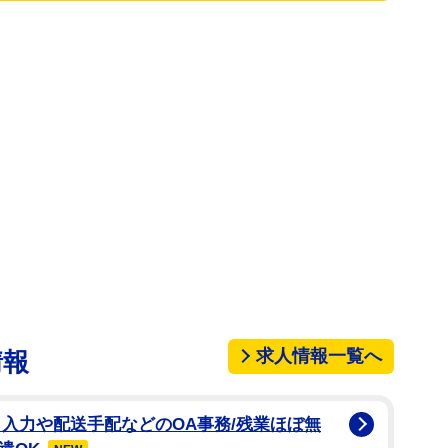
luz（本名：帯刀光司）が、2025年8月19日、急逝
来事に、関係者一同、深い悲しみに暮れております。
感謝申し上げますとともに、謹んでお知らせ申し上げ
ご遺族の意向により近親者のみにて執り行われる予定
詳細につきましては公表を差し控えさせていただきま
い申し上げます」と報告した。
周年の特別公演「luz ANNIVERSARY
」の中止も発表された。
れ、大手レーベルから契約解除されていた。luzさ
分の感謝も、覚悟も、全部このライブに込めます」と、
、8月6日のXでは「本当に全てに限界来てる いつこ
求人情報一覧へ
情報
光なんてもうとっくにないんだよ」と意味深なポスト
入力や配送手配などのOA事務/残業ほぼ無