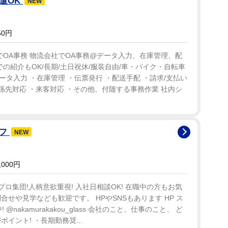
遣OK
NEW
50円
でOA事務 物流会社でOA事務@データ入力、在庫管理、配
での紹介もOK/長期/土日祝休/服装自由/車・バイク・自転車
データ入力 ・在庫管理 ・伝票発行 ・配送手配 ・請求/支払い
関係先対応 ・来客対応 ・その他、付随する事務作業 社内シ
ッフ
NEW
000円
ロ集団!人柄意欲重視! 入社日相談OK! 在職中の方もお気
せや見学なども歓迎です。 HPやSNSもあります HP ス
! @nakamurakakou_glass 会社のこと、仕事のこと、 ど
イント! ・長期勤務奨...