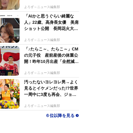
するのがかっこいい」
よろず～ニュース編集部
「AIかと思うぐらい綺麗な
人」22歳、高身長女優 美肩
ショット公開 長岡花火大会
抽選当たって満喫
よろず～ニュース編集部
「♪たらこ～、たらこ～」CM
の元子役 産前産後の体重公
開！昨年10月出産「全然減ら
ないよなんでえええええ」
よろず～ニュース編集部
汚ったないヨレヨレ男→よく
見るとイケメンだった!?世界
一周中に3度も再会、ジョー
ジアの“記憶無し"夜から結婚
よろず～ニュース編集部
へ！【新婚さん】
６位以降を見る