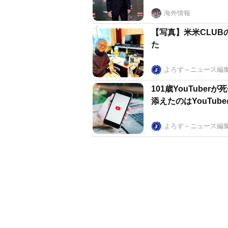
海外情報
【写真】米米CLUB
た
よろず～ニュース編
101歳YouTub
添えたのはYouTu
よろず～ニュース編