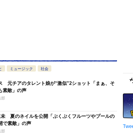
と
ミュージック
社会
ス 元チアのタレント娘が“激似"2ショット「まぁ、そ
も素敵」の声
集部
來未 夏のネイルを公開「ぷくぷくフルーツやプールの
開で素敵」の声
Twee
集部