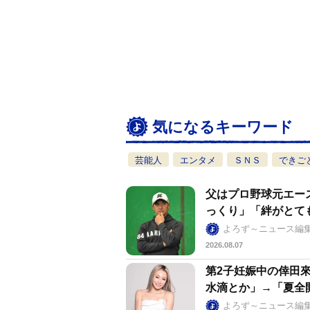
気になるキーワード
芸能人
エンタメ
ＳＮＳ
できご
父はプロ野球元エー
っくり」「絆がとて
よろず～ニュース編
2026.08.07
第2子妊娠中の倖田
水滴とか」→「夏全
よろず～ニュース編