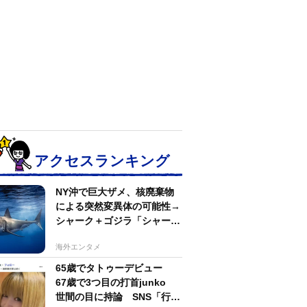
アクセスランキング
NY沖で巨大ザメ、核廃棄物
による突然変異体の可能性→
シャーク＋ゴジラ「シャーク
ジラ」の捕獲作戦が展開
海外エンタメ
65歳でタトゥーデビュー
67歳で3つ目の打首junko
世間の目に持論 SNS「行動