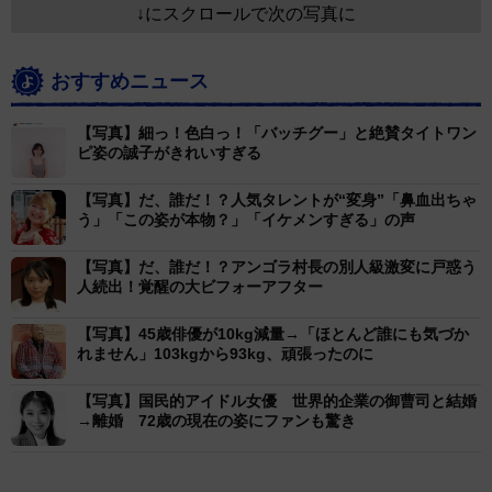
↓にスクロールで次の写真に
おすすめニュース
【写真】細っ！色白っ！「バッチグー」と絶賛タイトワン
ピ姿の誠子がきれいすぎる
【写真】だ、誰だ！？人気タレントが“変身”「鼻血出ちゃ
う」「この姿が本物？」「イケメンすぎる」の声
【写真】だ、誰だ！？アンゴラ村長の別人級激変に戸惑う
人続出！覚醒の大ビフォーアフター
【写真】45歳俳優が10kg減量→「ほとんど誰にも気づか
れません」103kgから93kg、頑張ったのに
【写真】国民的アイドル女優 世界的企業の御曹司と結婚
→離婚 72歳の現在の姿にファンも驚き