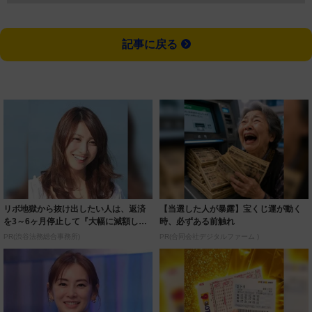
記事に戻る
リボ地獄から抜け出したい人は、返済
【当選した人が暴露】宝くじ運が動く
を3～6ヶ月停止して『大幅に減額して
時、必ずある前触れ
から返済す...
PR(渋谷法務総合事務所)
PR(合同会社デジタルファーム )