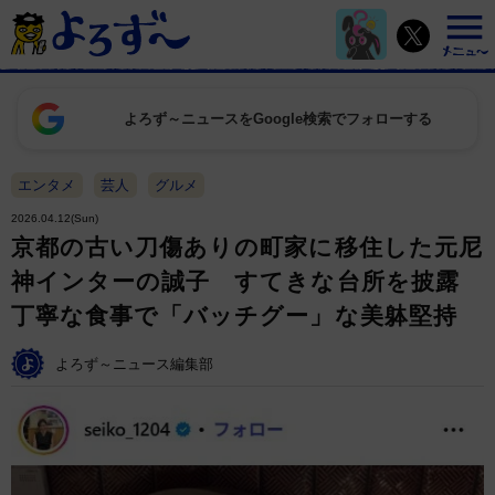
よろず～ニュースをGoogle検索でフォローする
エンタメ
芸人
グルメ
2026.04.12(Sun)
京都の古い刀傷ありの町家に移住した元尼
神インターの誠子 すてきな台所を披露
丁寧な食事で「バッチグー」な美躰堅持
よろず～ニュース編集部