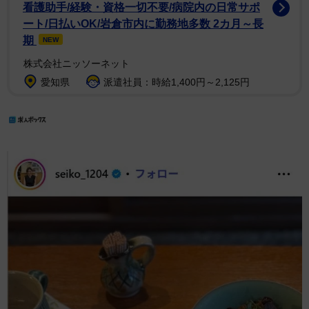
看護助手/経験・資格一切不要/病院内の日常サポ
ート/日払いOK/岩倉市内に勤務地多数 2カ月～長
期
NEW
株式会社ニッソーネット
愛知県
派遣社員：時給1,400円～2,125円