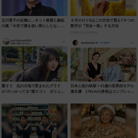
北川景子の右胸に…ネット羨望と嫉妬
８月のロト6はこの方法で買え!!６つの
の嵐「今世で運を使い果たしたな」
数字が『完全一致』する方法
「ガッツリ行っ...
PR(株式会社MURA)
重そう 北の大地で育まれたグラド
日本人初の快挙！41歳の世界的モデル
ル“のっかってる”感スゴっ ボリュー
兼女優 176cmの身長はコンプレック
ミー連発「ア...
スだっ...