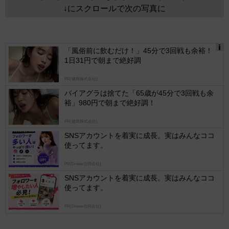
↓にスクロールで次の写真に
「風俗前に飲むだけ！」45分で3回戦も余裕！
1日31円で朝まで絶好調
Ads
by
PR(健商株式会社)
logly
バイアグラは捨てた「65歳が45分で3回戦も余
裕」980円で朝まで絶好調！
PR(健商株式会社)
SNSアカウントを着実に成長。実はみんなココ
使ってます。
PR(Dreaw合同会社)
SNSアカウントを着実に成長。実はみんなココ
使ってます。
PR(Dreaw合同会社)