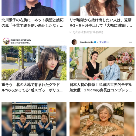
北川景子の右胸に…ネット羨望と嫉妬
リボ地獄から抜け出したい人は、返済
の嵐「今世で運を使い果たしたな」
を3～6ヶ月停止して『大幅に減額して
「ガッツリ行っ...
から返済す...
PR(渋谷法務総合事務所)
重そう 北の大地で育まれたグラド
日本人初の快挙！41歳の世界的モデル
ル“のっかってる”感スゴっ ボリュー
兼女優 176cmの身長はコンプレック
ミー連発「ア...
スだっ...