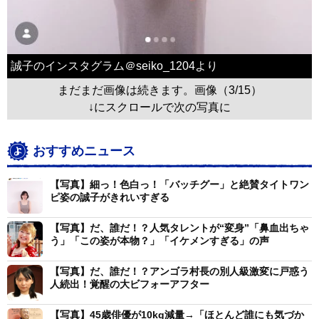
誠子のインスタグラム＠seiko_1204より
まだまだ画像は続きます。画像（3/15）
↓にスクロールで次の写真に
おすすめニュース
【写真】細っ！色白っ！「バッチグー」と絶賛タイトワン
ピ姿の誠子がきれいすぎる
【写真】だ、誰だ！？人気タレントが“変身”「鼻血出ちゃ
う」「この姿が本物？」「イケメンすぎる」の声
【写真】だ、誰だ！？アンゴラ村長の別人級激変に戸惑う
人続出！覚醒の大ビフォーアフター
【写真】45歳俳優が10kg減量→「ほとんど誰にも気づか