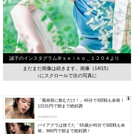
誠子のインスタグラム＠ｓｅｉｋｏ＿１２０４より
まだまだ画像は続きます。画像（14/15）
↓にスクロールで次の写真に
「風俗前に飲むだけ！」45分で3回戦も余裕！
1日31円で朝まで絶好調
Ads
by
PR(健商株式会社)
logly
バイアグラは捨てた「65歳が45分で3回戦も余
裕」980円で朝まで絶好調！