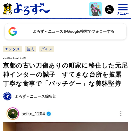
よろず～ニュースをGoogle検索でフォローする
エンタメ
芸人
グルメ
2026.04.12(Sun)
京都の古い刀傷ありの町家に移住した元尼
神インターの誠子 すてきな台所を披露
丁寧な食事で「バッチグー」な美躰堅持
よろず～ニュース編集部