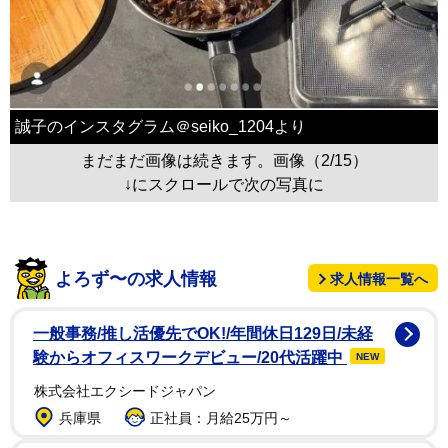
誠子のインスタグラム＠seiko_1204より
まだまだ画像は続きます。画像（2/15）
↓にスクロールで次の写真に
よろず〜の求人情報
求人情報一覧へ
一般事務/推し活優先でOK!/年間休日129日/未経
験からオフィスワークデビュー/20代活躍中
NEW
株式会社エクシードジャパン
兵庫県
正社員：月給25万円～