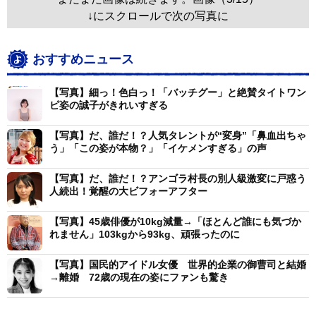
↓にスクロールで次の写真に
おすすめニュース
【写真】細っ！色白っ！「バッチグー」と絶賛タイトワン
ピ姿の誠子がきれいすぎる
【写真】だ、誰だ！？人気タレントが“変身”「鼻血出ちゃ
う」「この姿が本物？」「イケメンすぎる」の声
【写真】だ、誰だ！？アンゴラ村長の別人級激変に戸惑う
人続出！覚醒の大ビフォーアフター
【写真】45歳俳優が10kg減量→「ほとんど誰にも気づか
れません」103kgから93kg、頑張ったのに
【写真】国民的アイドル女優 世界的企業の御曹司と結婚
→離婚 72歳の現在の姿にファンも驚き