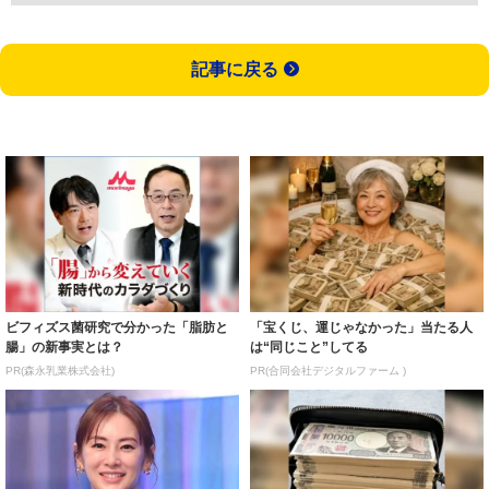
記事に戻る
ビフィズス菌研究で分かった「脂肪と
「宝くじ、運じゃなかった」当たる人
腸」の新事実とは？
は“同じこと”してる
PR(森永乳業株式会社)
PR(合同会社デジタルファーム )