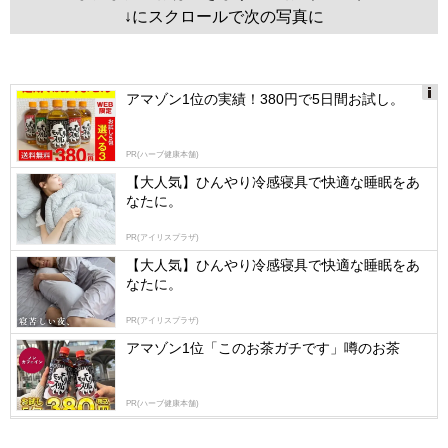
↓にスクロールで次の写真に
アマゾン1位の実績！380円で5日間お試し。
Ads
by
PR(ハーブ健康本舗)
logly
【大人気】ひんやり冷感寝具で快適な睡眠をあ
なたに。
PR(アイリスプラザ)
【大人気】ひんやり冷感寝具で快適な睡眠をあ
なたに。
PR(アイリスプラザ)
アマゾン1位「このお茶ガチです」噂のお茶
PR(ハーブ健康本舗)