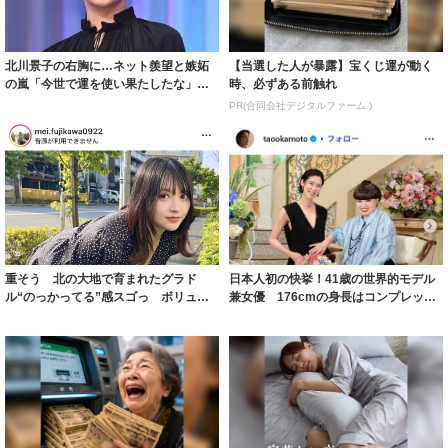
北川景子の右胸に…ネット羨望と嫉妬
【当選した人が暴露】宝くじ運が動く
の嵐「今世で運を使い果たしたな」
時、必ずある前触れ
「ガッツリ行っ...
PR(合同会社デジタルファーム )
重そう 北の大地で育まれたグラド
日本人初の快挙！41歳の世界的モデル
ル“のっかってる”感スゴっ ボリュー
兼女優 176cmの身長はコンプレック
ミー連発「ア...
スだっ...