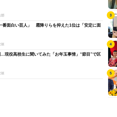
集部
一番面白い芸人」 霜降りらを抑えた1位は「安定に面
査班
割…現役高校生に聞いてみた「お年玉事情」“節目”で区
査班