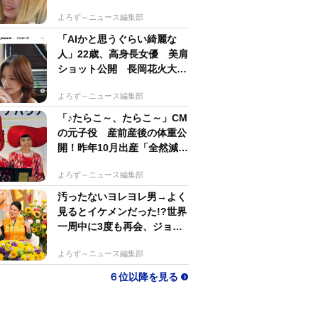
するのがかっこいい」
よろず～ニュース編集部
「AIかと思うぐらい綺麗な
人」22歳、高身長女優 美肩
ショット公開 長岡花火大会
抽選当たって満喫
よろず～ニュース編集部
「♪たらこ～、たらこ～」CM
の元子役 産前産後の体重公
開！昨年10月出産「全然減ら
ないよなんでえええええ」
よろず～ニュース編集部
汚ったないヨレヨレ男→よく
見るとイケメンだった!?世界
一周中に3度も再会、ジョー
ジアの“記憶無し"夜から結婚
よろず～ニュース編集部
へ！【新婚さん】
６位以降を見る