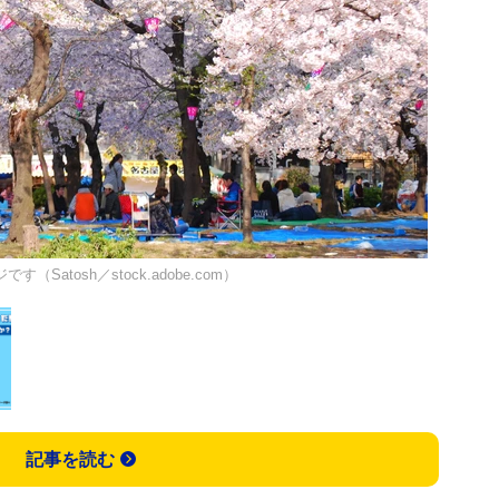
（Satosh／stock.adobe.com）
記事を読む