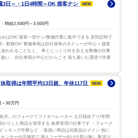
 週3日～・1日4時間～OK 接客ナシ
NEW
時給2,500円～3,500円
ればOK! 接客一切ナシ!整備作業に集中できる 原則定時で
間～勤務OK! 整備車両は自社保有のタクシーが中心 < 接客
応に追われることなく、 車とじっくり向き合える整備の仕事
違い、 自社車両が中心だからこそ 落ち着いた環境で作業
休取得は年間平均13日超、年休117日
NEW
～30万円
拓洋」のフォークリフトオペレーター 土日祝休アリ!年間
お預かりした商品を保管する 倉庫管理の仕事です ・フォーク
 ピッキング作業など ・取扱い商品は化粧品がメイン 他に
センターや店舗等で 個人ユーザー向け出荷は無し 配送は