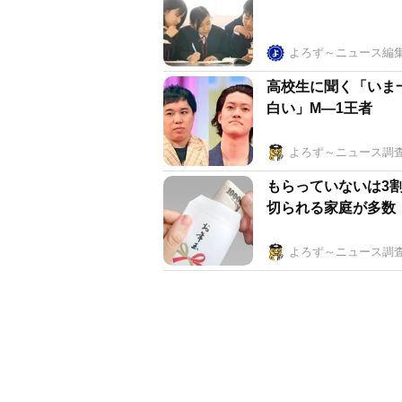
よろず～ニュース編
高校生に聞く「いま
白い」M―1王者
よろず～ニュース調
もらっていないは3
切られる家庭が多数
よろず～ニュース調