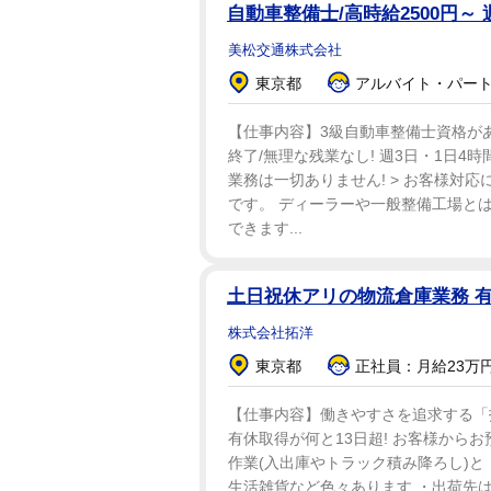
自動車整備士/高時給2500円～
美松交通株式会社
東京都
アルバイト・パート：
【仕事内容】3級自動車整備士資格があ
終了/無理な残業なし! 週3日・1日4時
業務は一切ありません! > お客様対
です。 ディーラーや一般整備工場とは
できます...
土日祝休アリの物流倉庫業務 有
株式会社拓洋
東京都
正社員：月給23万円
【仕事内容】働きやすさを追求する「
有休取得が何と13日超! お客様から
作業(入出庫やトラック積み降ろし)と
生活雑貨など色々あります ・出荷先は