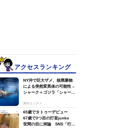
アクセスランキング
NY沖で巨大ザメ、核廃棄物
による突然変異体の可能性→
シャーク＋ゴジラ「シャーク
ジラ」の捕獲作戦が展開
海外エンタメ
65歳でタトゥーデビュー
67歳で3つ目の打首junko
世間の目に持論 SNS「行動