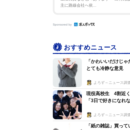
主に路線会社へ依...
Sponsored by
おすすめニュース
「かわいいだけじゃ
とても冷静な意見
よろず～ニュース調
現役高校生 4割近
「3日で好きになれ
よろず～ニュース調
「紙の雑誌」買ってい