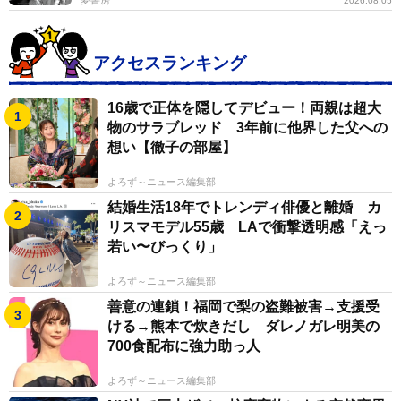
2026.08.05
アクセスランキング
16歳で正体を隠してデビュー！両親は超大
物のサラブレッド 3年前に他界した父への
想い【徹子の部屋】
よろず～ニュース編集部
結婚生活18年でトレンディ俳優と離婚 カ
リスマモデル55歳 LAで衝撃透明感「えっ
若い〜びっくり」
よろず～ニュース編集部
善意の連鎖！福岡で梨の盗難被害→支援受
ける→熊本で炊きだし ダレノガレ明美の
700食配布に強力助っ人
よろず～ニュース編集部