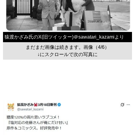
猿渡かざみ氏のX(旧ツイッター)＠sawatari_kazamiより
まだまだ画像は続きます。画像（4/6）
↓にスクロールで次の写真に