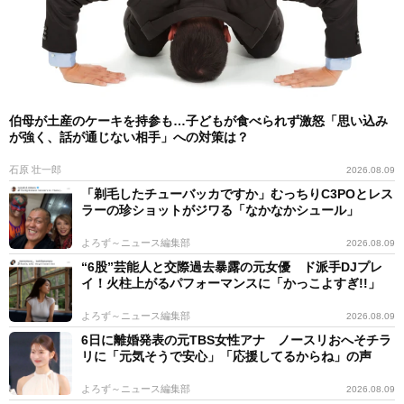
伯母が土産のケーキを持参も…子どもが食べられず激怒「思い込み
が強く、話が通じない相手」への対策は？
石原 壮一郎
2026.08.09
「剃毛したチューバッカですか」むっちりC3POとレス
ラーの珍ショットがジワる「なかなかシュール」
よろず～ニュース編集部
2026.08.09
“6股”芸能人と交際過去暴露の元女優 ド派手DJプレ
イ！火柱上がるパフォーマンスに「かっこよすぎ!!」
よろず～ニュース編集部
2026.08.09
6日に離婚発表の元TBS女性アナ ノースリおへそチラ
リに「元気そうで安心」「応援してるからね」の声
よろず～ニュース編集部
2026.08.09