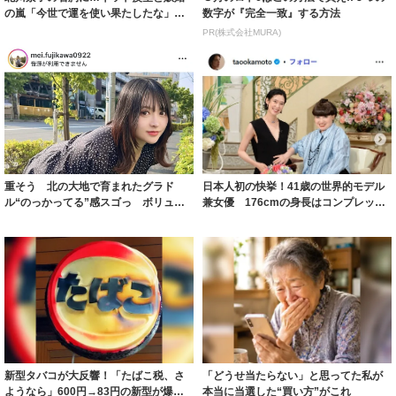
の嵐「今世で運を使い果たしたな」
数字が『完全一致』する方法
「ガッツリ行っ...
PR(株式会社MURA)
重そう 北の大地で育まれたグラド
日本人初の快挙！41歳の世界的モデル
ル“のっかってる”感スゴっ ボリュー
兼女優 176cmの身長はコンプレック
ミー連発「ア...
スだっ...
新型タバコが大反響！「たばこ税、さ
「どうせ当たらない」と思ってた私が
ようなら」600円→83円の新型が爆売
本当に当選した“買い方”がこれ