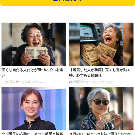
宝くじ当たる人だけが気づいている違
【当選した人が暴露】宝くじ運が動く
い
時、必ずある前触れ
PR(合同会社デジタルファーム )
PR(合同会社デジタルファーム )
北川景子の右胸に…ネット羨望と嫉妬
８月のロト6はこの方法で買え!!６つの