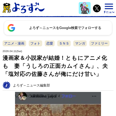
よろず～ニュースをGoogle検索でフォローする
アニメ・漫画
フォト
恋愛
ＳＮＳ
マンガ
ファミリー
2026.04.11(Sat)
漫画家＆小説家が結婚！ともにアニメ化
も 妻「うしろの正面カムイさん」、夫
「塩対応の佐藤さんが俺にだけ甘い」
よろず～ニュース編集部