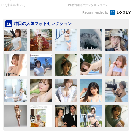
れ
PR(株式会社HAL)
PR(合同会社デジタルファーム )
Recommended by
昨日の人気フォトセレクション