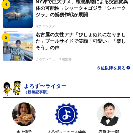
NY沖で巨大ザメ、核廃棄物による突然変異
体の可能性→シャーク＋ゴジラ「シャーク
ジラ」の捕獲作戦が展開
海外エンタメ
名古屋の女性アナ「びしょぬれになりまし
た」プールサイドで笑顔「可愛い」「楽し
そう」の声
よろず～ニュース編集部
６位以降を見る
よろず〜ライター
（新着記事順）
水上侑子
よろず～ニュース編集
石原 壮一郎