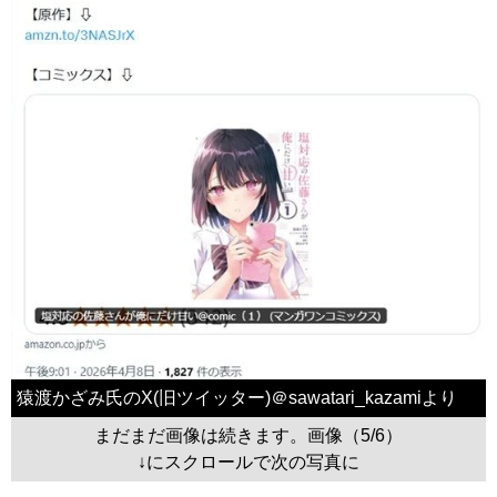
猿渡かざみ氏のX(旧ツイッター)＠sawatari_kazamiより
まだまだ画像は続きます。画像（5/6）
↓にスクロールで次の写真に