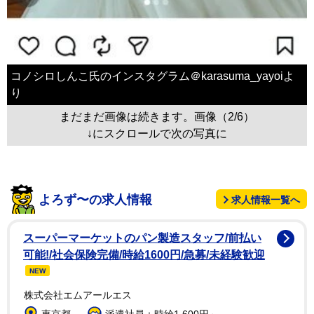
コノシロしんこ氏のインスタグラム＠karasuma_yayoiよ
り
まだまだ画像は続きます。画像（2/6）
↓にスクロールで次の写真に
よろず〜の求人情報
求人情報一覧へ
スーパーマーケットのパン製造スタッフ/前払い
可能!/社会保険完備/時給1600円/急募/未経験歓迎
NEW
株式会社エムアールエス
東京都
派遣社員：時給1,600円～