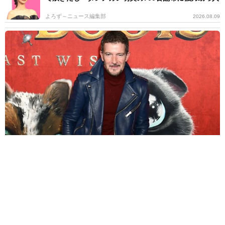
よろず～ニュース編集部
2026.08.09
生まれ故郷に戻ったハリウッドきってのセクシー俳優 自身の心臓
発作を「最高の出来事」と語った理由
海外エンタメ
2026.08.09
人気ドラマのキャストが再集結？ 思わせぶりなミーシ
ャ・バートン 終了から10年「どうなるかしらね」
海外エンタメ
2026.08.09