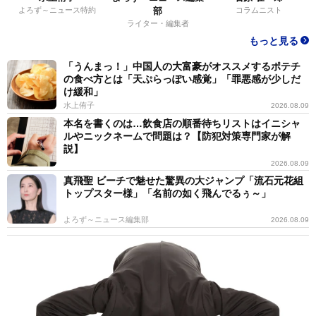
よろず～ニュース特約
部
コラムニスト
ライター・編集者
もっと見る
「うんまっ！」中国人の大富豪がオススメするポテチ
の食べ方とは「天ぷらっぽい感覚」「罪悪感が少しだ
け緩和」
水上侑子
2026.08.09
本名を書くのは…飲食店の順番待ちリストはイニシャ
ルやニックネームで問題は？【防犯対策専門家が解
説】
2026.08.09
真飛聖 ビーチで魅せた驚異の大ジャンプ「流石元花組
トップスター様」「名前の如く飛んでるぅ～」
よろず～ニュース編集部
2026.08.09