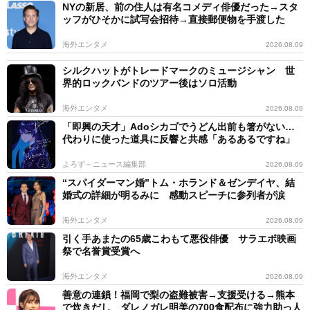
NYの新居、前の住人は有名コメディ俳優だった→スタ
ッフがひそかに試写会招待→直接郵便物を手渡した
海外エンタメ
2026.08.09
シルクハットがトレードマークのミュージシャン 世
界的ロックバンドのツアー後はソロ活動
海外エンタメ
2026.08.09
「即興の天才」Adoシカゴでうどん出前も箸がない…
代わりに使った道具に反響と共感「あるあるですね」
よろず～ニュース編集部
2026.08.09
“スパイダーマン婚”トム・ホランド＆ゼンデイヤ、結
婚式の詳細が明るみに 感動スピーチに参列者が涙
海外エンタメ
2026.08.09
引く手あまたの65歳こわもて悪役俳優 サラエボ映画
祭で名誉賞受賞へ
海外エンタメ
2026.08.09
善意の連鎖！福岡で梨の盗難被害→支援受ける→熊本
で炊きだし ダレノガレ明美の700食配布に強力助っ人