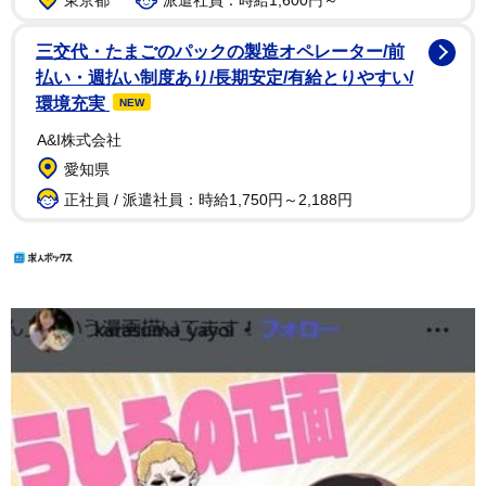
三交代・たまごのパックの製造オペレーター/前
払い・週払い制度あり/長期安定/有給とりやすい/
環境充実
NEW
A&I株式会社
愛知県
正社員 / 派遣社員：時給1,750円～2,188円