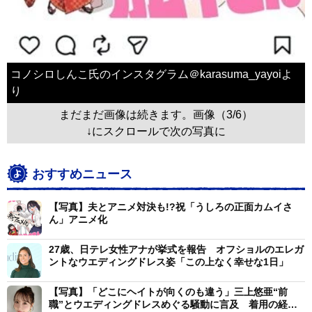
コノシロしんこ氏のインスタグラム＠karasuma_yayoiよ
り
まだまだ画像は続きます。画像（3/6）
↓にスクロールで次の写真に
おすすめニュース
【写真】夫とアニメ対決も!?祝「うしろの正面カムイさ
ん」アニメ化
27歳、日テレ女性アナが挙式を報告 オフショルのエレガ
ントなウエディングドレス姿「この上なく幸せな1日」
【写真】「どこにヘイトが向くのも違う」三上悠亜“前
職”とウエディングドレスめぐる騒動に言及 着用の経緯