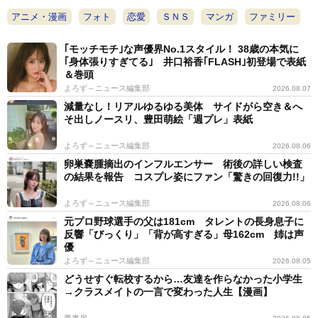
アニメ・漫画
フォト
恋愛
ＳＮＳ
マンガ
ファミリー
｢モッチモチ｣な声優界No.1スタイル！ 38歳の本気に
｢身体張りすぎてる｣ 井口裕香｢FLASH｣初登場で表紙
＆巻頭
よろず～ニュース編集部
2026.08.07
減量なし！リアルゆるゆる美体 サイドがら空き＆へ
そ出しノースリ、豊田萌絵「週プレ」表紙
よろず～ニュース編集部
2026.08.06
卵巣嚢腫摘出のインフルエンサー 術後の詳しい検査
の結果を報告 コスプレ姿にファン「驚きの回復力!!」
よろず～ニュース編集部
2026.08.06
元プロ野球選手の父は181cm タレントの長身息子に
反響「びっくり」「背が高すぎる」母162cm 姉は声
優
よろず～ニュース編集部
2026.08.05
どうせすぐ転校するから…友達を作らなかった小学生
→クラスメイトの一言で変わった人生【漫画】
夢書房