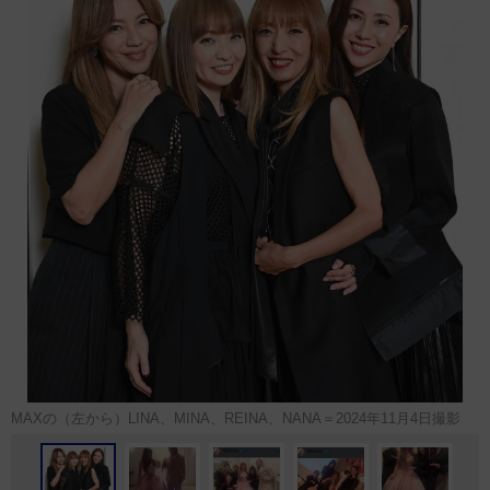
MAXの（左から）LINA、MINA、REINA、NANA＝2024年11月4日撮影