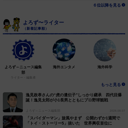
６位以降を見る
よろず〜ライター
（新着記事順）
よろず～ニュース編集
海外エンタメ
海外科学
部
ライター・編集者
もっと見る
逸見政孝さんの“虎の遺伝子”しっかり継承 四代目爆
誕！逸見太郎が小1長男とともにプロ野球観戦
よろず～ニュース編集部
2026.08.07
「スパイダーマン」旋風やまず 公開わずか1週間で
「トイ・ストーリー5」抜いた 世界興収首位に