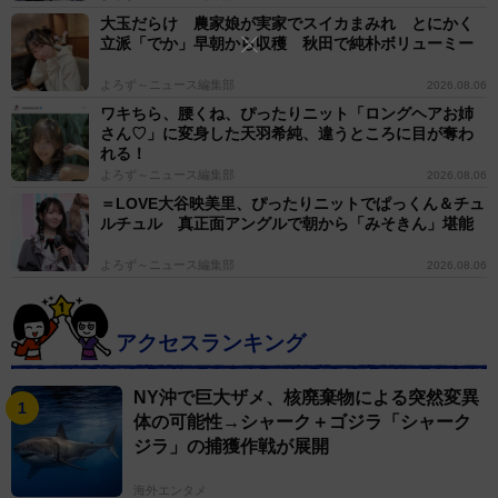
大玉だらけ 農家娘が実家でスイカまみれ とにかく
立派「でか」早朝から収穫 秋田で純朴ボリューミー
よろず～ニュース編集部
2026.08.06
ワキちら、腰くね、ぴったりニット「ロングヘアお姉
さん♡」に変身した天羽希純、違うところに目が奪わ
れる！
よろず～ニュース編集部
2026.08.06
＝LOVE大谷映美里、ぴったりニットでぱっくん＆チュ
ルチュル 真正面アングルで朝から「みそきん」堪能
よろず～ニュース編集部
2026.08.06
アクセスランキング
NY沖で巨大ザメ、核廃棄物による突然変異
体の可能性→シャーク＋ゴジラ「シャーク
ジラ」の捕獲作戦が展開
海外エンタメ