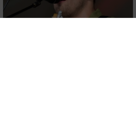
サム・フェンダー 全英史上最長の1位に「言葉が出ない」25年6月
に初めてチャート入り
海外エンタメ
2026.08.07
広がる憶測 アリアナ・グランデが活動休止を自ら説
明 ファンに「今夜は少し本音で話してもいい？」
海外エンタメ
2026.08.07
「泣かない自信ないよ」実家から巣立ってゆく息子を
見守る母親「同じ気持ちです」「泣けてきました」と
反響
水上侑子
2026.08.07
舌がん公表の元劇団四季俳優 クラファンで約300万円
集まる→手術成功 術後経過も報告｢まだまだ最悪です
が｣
よろず～ニュース編集部
2026.08.07
「♪たらこ～、たらこ～」CMの元子役 産前産後の体
重公開！昨年10月出産「全然減らないよなんでえええ