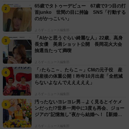
65歳でタトゥーデビュー 67歳で3つ目の打
首junko 世間の目に持論 SNS「行動する
のがかっこいい」
よろず～ニュース編集部
「AIかと思うぐらい綺麗な人」22歳、高身
長女優 美肩ショット公開 長岡花火大会
抽選当たって満喫
よろず～ニュース編集部
「♪たらこ～、たらこ～」CMの元子役 産
前産後の体重公開！昨年10月出産「全然減
らないよなんでえええええ」
よろず～ニュース編集部
汚ったないヨレヨレ男→よく見るとイケメ
ンだった!?世界一周中に3度も再会、ジョー
ジアの“記憶無し"夜から結婚へ！【新婚さ
ん】
よろず～ニュース編集部