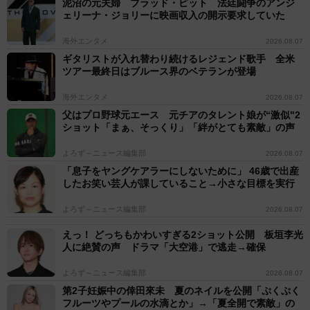
泥沼の元夫婦 ブラッド・ピット 法廷闘争のアンジ
ェリーナ・ジョリーに映画収入の開示要求していた
海外エンタメ
2026.08.07
ギタリストが入れ替わり続けるレジェンド歌手 全米
ツアー最終日はブルース界のベテランが登場
海外エンタメ
2026.08.07
父はプロ野球元エース 元チアのタレント娘が“激似"2
ショット「まぁ、そっくり」「絆がとても素敵」の声
よろず～ニュース編集部
2026.08.07
「息子をヤングケアラーにしないために」 46歳で出産
したお笑い芸人が課していること→小さな目標を実行
よろず～ニュース編集部
2026.08.07
えっ！ どっちもかわいすぎる2ショット公開 板垣李光
人に絶賛の声 ドラマ「大空港」で逃走→確保
よろず～ニュース編集部
2026.08.07
第2子妊娠中の倖田來未 夏のネイルを公開「ぷくぷく
フルーツやプールの水滴とか」→「夏全開で素敵」の