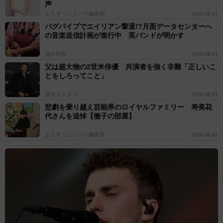
声
よろず～ニュース編集部
2026.08.07
バグパイプでエイリアン撃退!?月面データセンターへ
の音楽送信計画が進行中 英バンドが明かす
海外科学
2026.08.07
父は超大物の2世米俳優 共演者を強く非難「正しいこ
とをしろってこと」
海外エンタメ
2026.08.07
悲劇を乗り越え芸能界のロイヤルファミリー 寿美花
代さんを追悼【徹子の部屋】
よろず～ニュース編集部
2026.08.07