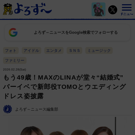
よろず～ニュースをGoogle検索でフォローする
フォト
アイドル
エンタメ
ＳＮＳ
ミュージック
ファミリー
2026.02.28(Sat)
もう49歳！MAXのLINAが堂々“結婚式”
バーイベで新郎役TOMOとウエディング
ドレス姿披露
よろず～ニュース編集部