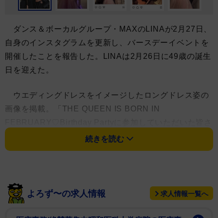
ダンス＆ボーカルグループ・MAXのLINAが2月27日、
自身のインスタグラムを更新し、バースデーイベントを
開催したことを報告した。LINAは2月26日に49歳の誕生
日を迎えた。
ウエディングドレスをイメージしたロングドレス姿の
画像を掲載。「THE QUEEN IS BORN IN
FEBRUARY♡Birthday Partyに参加していただいた皆さ
ん ありがとうございました」と感謝を伝えた。「初め
続きを読む
てのファンの皆さんと過ごすお誕生日会 とっても華や
かで賑やかな誕生日を迎えることが出来ましたー」と初
のバースデーイベントを喜んだ。
よろず〜の求人情報
求人情報一覧へ
新郎役を務めた後輩DA PUMPのTOMO(45)とともに
踊りながら入場する動画も掲載。「今回のテーマは