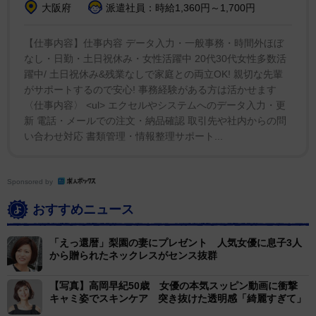
大阪府
派遣社員：時給1,360円～1,700円
【仕事内容】仕事内容 データ入力・一般事務・時間外ほぼ
なし・日勤・土日祝休み・女性活躍中 20代30代女性多数活
躍中/ 土日祝休み&残業なしで家庭との両立OK! 親切な先輩
がサポートするので安心! 事務経験がある方は活かせます
〈仕事内容〉 <ul> エクセルやシステムへのデータ入力・更
新 電話・メールでの注文・納品確認 取引先や社内からの問
い合わせ対応 書類管理・情報整理サポート...
Sponsored by
おすすめニュース
「えっ還暦」梨園の妻にプレゼント 人気女優に息子3人
から贈られたネックレスがセンス抜群
【写真】高岡早紀50歳 女優の本気スッピン動画に衝撃
キャミ姿でスキンケア 突き抜けた透明感「綺麗すぎて」