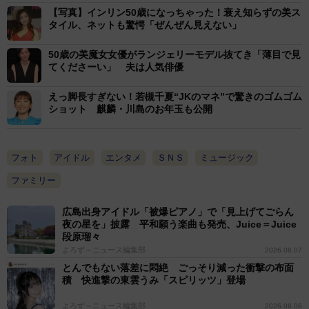
【写真】インリン50歳になっちゃった！衰え知らずの美ス
タイル、ネットも驚愕「ぜんぜん見えない」
50歳の美魔女女優がランジェリーモデル抜てき「薄目で見
てくださーい」 夫は人気俳優
えっ脚長すぎない！若槻千夏“JKのマネ”で驚きのゴムゴム
ショット 麒麟・川島のお年玉も公開
フォト
アイドル
エンタメ
ＳＮＳ
ミュージック
ファミリー
広島出身アイドル「被爆ピアノ」で「見上げてごらん
夜の星を」披露 平和願う楽曲も発売、Juice＝Juice
段原瑠々
よろず～ニュース編集部
2026.08.07
とんでもない落差に悶絶 ごっそり減った衝撃の布面
積 快進撃の東雲うみ「スピリッツ」登場
よろず～ニュース編集部
2026.08.06