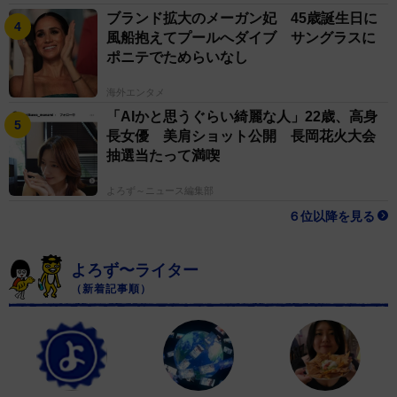
ブランド拡大のメーガン妃 45歳誕生日に
風船抱えてプールへダイブ サングラスに
ポニテでためらいなし
海外エンタメ
「AIかと思うぐらい綺麗な人」22歳、高身
長女優 美肩ショット公開 長岡花火大会
抽選当たって満喫
よろず～ニュース編集部
６位以降を見る
よろず〜ライター
（新着記事順）