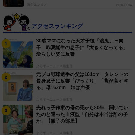
海外エンタメ
2026.08.06
アクセスランキング
30歳ママになった天才子役「渡鬼」日向
子 昨夏誕生の息子に「大きくなってる」
愛らしい姿に反響
よろず～ニュース編集部
元プロ野球選手の父は181cm タレントの
長身息子に反響「びっくり」「背が高すぎ
る」母162cm 姉は声優
よろず～ニュース編集部
売れっ子作家の母の死から30年 聞いてい
たのと違った血液型「自分は本当は誰の子
か」【徹子の部屋】
よろず～ニュース編集部