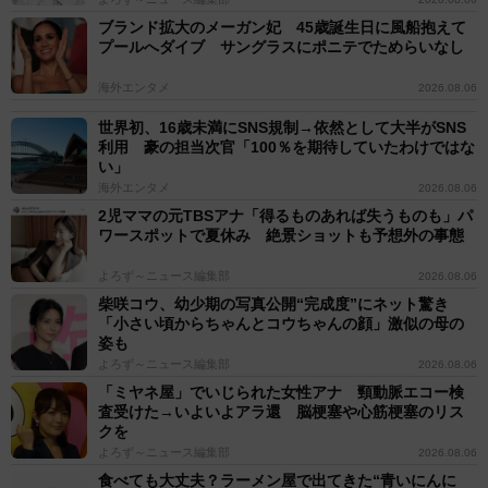
ブランド拡大のメーガン妃 45歳誕生日に風船抱えて
プールへダイブ サングラスにポニテでためらいなし
海外エンタメ
2026.08.06
世界初、16歳未満にSNS規制→依然として大半がSNS
利用 豪の担当次官「100％を期待していたわけではな
い」
海外エンタメ
2026.08.06
2児ママの元TBSアナ「得るものあれば失うものも」パ
ワースポットで夏休み 絶景ショットも予想外の事態
よろず～ニュース編集部
2026.08.06
柴咲コウ、幼少期の写真公開“完成度”にネット驚き
「小さい頃からちゃんとコウちゃんの顔」激似の母の
姿も
よろず～ニュース編集部
2026.08.06
「ミヤネ屋」でいじられた女性アナ 頸動脈エコー検
査受けた→いよいよアラ還 脳梗塞や心筋梗塞のリス
クを
よろず～ニュース編集部
2026.08.06
食べても大丈夫？ラーメン屋で出てきた“青いにんに