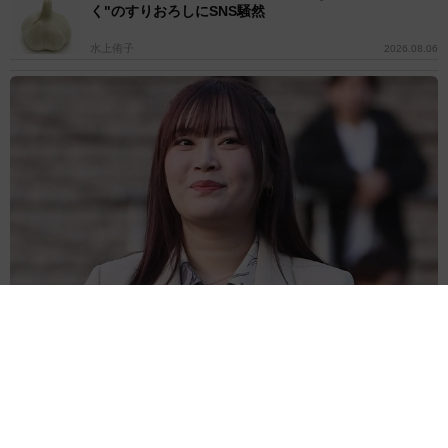
く"のすりおろしにSNS騒然
水上侑子
2026.08.06
産休目前！大きなお腹の難関大卒37歳アナ 誕生祝いの麻雀大会が
衝撃メンツ 3月に結婚＆妊娠発表
よろず～ニュース編集部
2026.08.06
そうめんの簡単ひと工夫【レシピ公開】料理家・長谷
川あかりが伝授