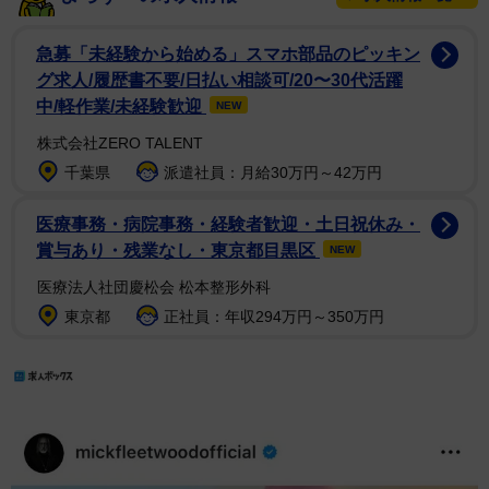
急募「未経験から始める」スマホ部品のピッキン
グ求人/履歴書不要/日払い相談可/20〜30代活躍
中/軽作業/未経験歓迎
NEW
株式会社ZERO TALENT
千葉県
派遣社員：月給30万円～42万円
医療事務・病院事務・経験者歓迎・土日祝休み・
賞与あり・残業なし・東京都目黒区
NEW
医療法人社団慶松会 松本整形外科
東京都
正社員：年収294万円～350万円