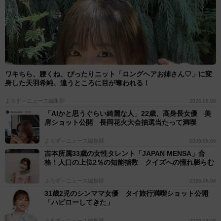
ワキちら、腰くね、ぴったりニット「ロングヘアお姉さん♡」に変
身した天羽希純、違うところに目が奪われる！
よろず～ニュース編集部
2026.08.06
「AIかと思うぐらい綺麗な人」22歳、高身長女優 美
肩ショット公開 長岡花火大会抽選当たって満喫
よろず～ニュース編集部
2026.08.06
吉本所属33歳の女性タレント「JAPAN MENSA」合
格！人口の上位2％の知能指数 クイズへの憧れ膨らむ
よろず～ニュース編集部
2026.08.06
31歳2児のシンママ女優 タイ旅行満喫ショット公開
「ハピローしてきた」
よろず～ニュース編集部
2026.08.06