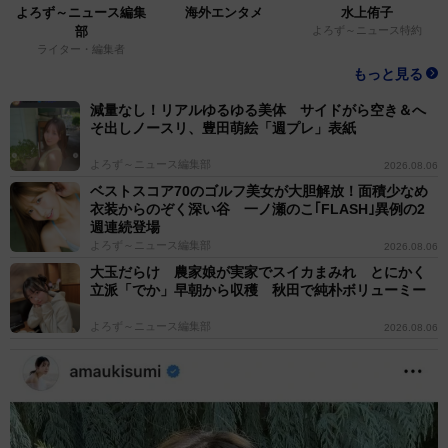
よろず～ニュース編集
海外エンタメ
水上侑子
部
よろず～ニュース特約
ライター・編集者
もっと見る
減量なし！リアルゆるゆる美体 サイドがら空き＆へ
そ出しノースリ、豊田萌絵「週プレ」表紙
よろず～ニュース編集部
2026.08.06
ベストスコア70のゴルフ美女が大胆解放！面積少なめ
衣装からのぞく深い谷 一ノ瀬のこ｢FLASH｣異例の2
週連続登場
よろず～ニュース編集部
2026.08.06
大玉だらけ 農家娘が実家でスイカまみれ とにかく
立派「でか」早朝から収穫 秋田で純朴ボリューミー
よろず～ニュース編集部
2026.08.06