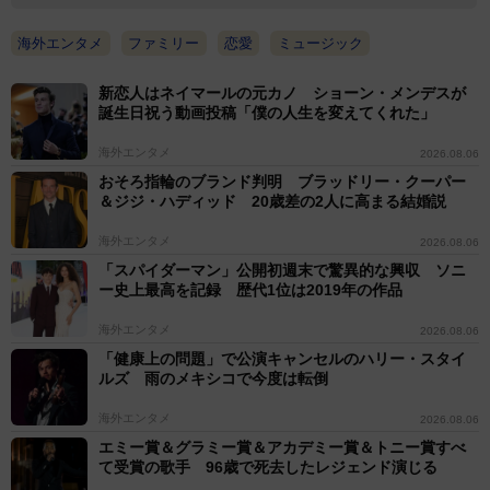
海外エンタメ
ファミリー
恋愛
ミュージック
新恋人はネイマールの元カノ ショーン・メンデスが
誕生日祝う動画投稿「僕の人生を変えてくれた」
海外エンタメ
2026.08.06
おそろ指輪のブランド判明 ブラッドリー・クーパー
＆ジジ・ハディッド 20歳差の2人に高まる結婚説
海外エンタメ
2026.08.06
「スパイダーマン」公開初週末で驚異的な興収 ソニ
ー史上最高を記録 歴代1位は2019年の作品
海外エンタメ
2026.08.06
「健康上の問題」で公演キャンセルのハリー・スタイ
ルズ 雨のメキシコで今度は転倒
海外エンタメ
2026.08.06
エミー賞＆グラミー賞＆アカデミー賞＆トニー賞すべ
て受賞の歌手 96歳で死去したレジェンド演じる