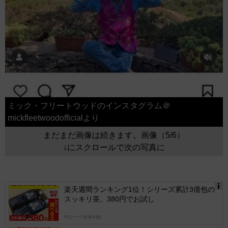
ミック・フリートウッドのインスタグラム＠
mickfleetwoodofficialより
まだまだ画像は続きます。画像（5/6）
↓にスクロールで次の写真に
楽天週間ランキング1位！シリーズ累計3億包の
スッキリ茶。380円でお試し
Ads
by
PR(ハーブ健康本舗)
logly