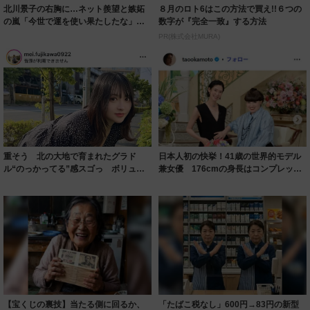
北川景子の右胸に…ネット羨望と嫉妬
８月のロト6はこの方法で買え!!６つの
の嵐「今世で運を使い果たしたな」
数字が『完全一致』する方法
「ガッツリ行っ...
PR(株式会社MURA)
重そう 北の大地で育まれたグラド
日本人初の快挙！41歳の世界的モデル
ル“のっかってる”感スゴっ ボリュー
兼女優 176cmの身長はコンプレック
ミー連発「ア...
スだっ...
【宝くじの裏技】当たる側に回るか、
「たばこ税なし」600円→83円の新型