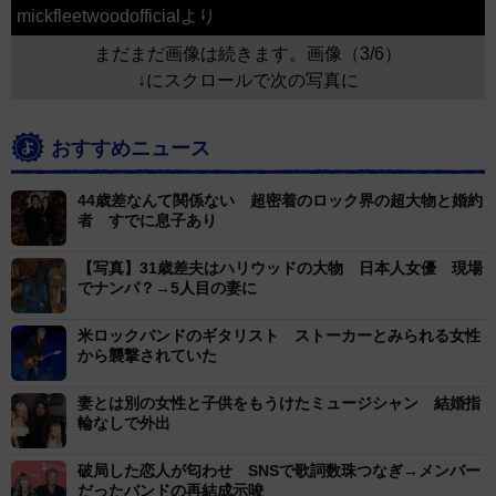
mickfleetwoodofficialより
まだまだ画像は続きます。画像（3/6）
↓にスクロールで次の写真に
おすすめニュース
44歳差なんて関係ない 超密着のロック界の超大物と婚約
者 すでに息子あり
【写真】31歳差夫はハリウッドの大物 日本人女優 現場
でナンパ？→5人目の妻に
米ロックバンドのギタリスト ストーカーとみられる女性
から襲撃されていた
妻とは別の女性と子供をもうけたミュージシャン 結婚指
輪なしで外出
破局した恋人が匂わせ SNSで歌詞数珠つなぎ→メンバー
だったバンドの再結成示唆