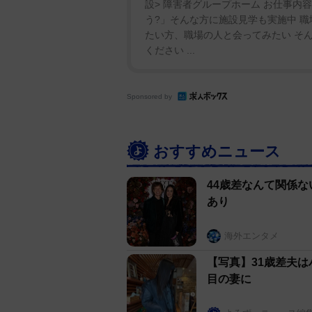
設> 障害者グループホーム お仕事内容
う?」そんな方に施設見学も実施中 
たい方、職場の人と会ってみたい そ
ください ...
Sponsored by
おすすめニュース
44歳差なんて関係
あり
海外エンタメ
【写真】31歳差夫
目の妻に