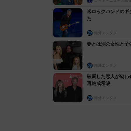
よろず～ニュース編
米ロックバンドのギ
た
海外エンタメ
妻とは別の女性と子
海外エンタメ
破局した恋人が匂わ
再結成示唆
海外エンタメ