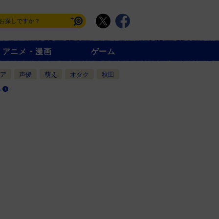
アニメ・漫画
ゲーム
ア
声優
萌え
オタク
秋田
る