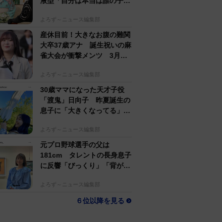
液型「自分は本当は誰の子
か」【徹子の部屋】
よろず～ニュース編集部
産休目前！大きなお腹の難関
大卒37歳アナ 誕生祝いの麻
雀大会が衝撃メンツ 3月に
結婚＆妊娠発表
よろず～ニュース編集部
30歳ママになった天才子役
「渡鬼」日向子 昨夏誕生の
息子に「大きくなってる」愛
らしい姿に反響
よろず～ニュース編集部
元プロ野球選手の父は
181cm タレントの長身息子
に反響「びっくり」「背が高
すぎる」母162cm 姉は声優
よろず～ニュース編集部
６位以降を見る