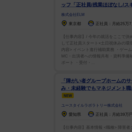
ッフ「正社員/残業ほぼなし/ス
株式会社ELM
東京都
正社員：月給25万7,
【仕事内容】/ 今年の就活をここで決
して正社員スタート×土日祝休みの環境
内容> イベント進行補助業務 ・ゲー
MC・出演者への情報共有・資料準備
ポート ・受付・...
「障がい者グループホームのサ
み・未経験でもマネジメント職
NEW
ユースタイルラボラトリー株式会社
愛知県
正社員：月給39万円
【仕事内容】基本情報 <職種> 障害