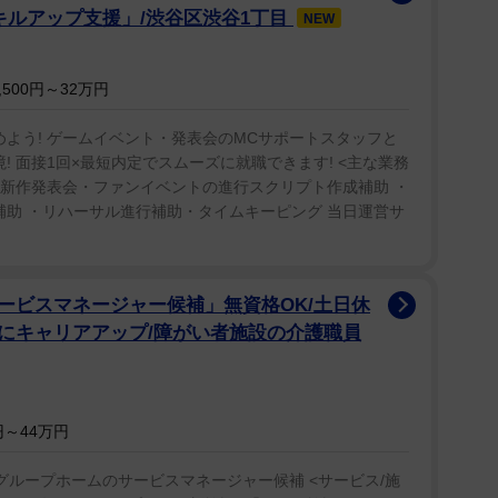
キルアップ支援」/渋谷区渋谷1丁目
NEW
500円～32万円
めよう! ゲームイベント・発表会のMCサポートスタッフと
! 面接1回×最短内定でスムーズに就職できます! <主な業務
ム新作発表会・ファンイベントの進行スクリプト作成補助 ・
補助 ・リハーサル進行補助・タイムキーピング 当日運営サ
ービスマネージャー候補」無資格OK/土日休
にキャリアアップ/障がい者施設の介護職員
～44万円
者グループホームのサービスマネージャー候補 <サービス/施