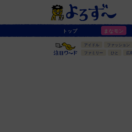
トップ
まなモン
ニ
ュ
ー
アイドル
ファッション
ス
一
ファミリー
ひと
広
覧