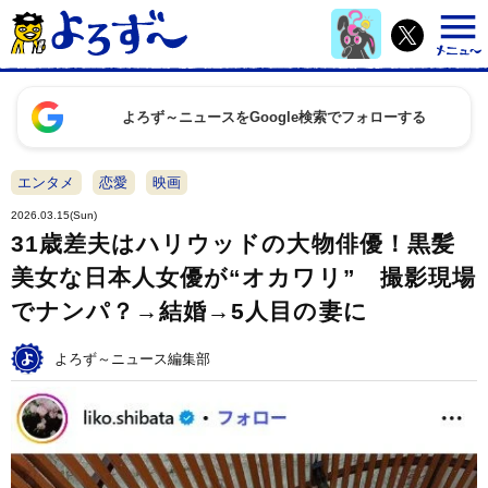
よろず～ニュースをGoogle検索でフォローする
エンタメ
恋愛
映画
2026.03.15(Sun)
31歳差夫はハリウッドの大物俳優！黒髪
美女な日本人女優が“オカワリ” 撮影現場
でナンパ？→結婚→5人目の妻に
よろず～ニュース編集部