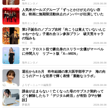
海外エンタメ
2026.08.08
人気米ガールズグループ「ずっとかけがえのない存
在」映画に無期限活動休止のメンバーが出演していた
海外エンタメ
2026.08.08
第1子誕生のノブコブ吉村「向こうは覚えていないんじ
ゃねーかな」子連れ合コン参加プラン 破天荒キャラ
の悩みも
中江 寿
2026.08.08
エマ・フロスト役で豪出身のスリラー女優がマーベル
に仲間入り リブート版「X―MEN」
海外エンタメ
2026.08.08
退社から8カ月 昨年結婚の東大医学部卒アナ 海の向
こうのアートな世界で輝く表情「素敵なコラボ」
よろず～ニュース編集部
2026.08.08
課金が止まらない！亡くなった母のサブスク契約って
どう解除したら？「デジタル終活」が有効【FPが解
説】
夢書房
2026.08.08