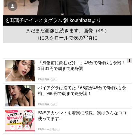
芝田璃子のインスタグラム@liko.shibataより
まだまだ画像は続きます。画像（4/5）
↓にスクロールで次の写真に
「風俗前に飲むだけ！」45分で3回戦も余裕！
1日31円で朝まで絶好調
Ads
by
PR(健商株式会社)
logly
バイアグラは捨てた「65歳が45分で3回戦も余
裕」980円で朝まで絶好調！
PR(健商株式会社)
SNSアカウントを着実に成長。実はみんなココ
使ってます。
PR(Dreaw合同会社)