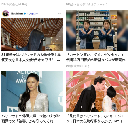
PR(株式会社MURA)
PR(合同会社デジタルファーム )
31歳差夫はハリウッドの大物俳優！黒
『カートン買い、ダメ。ゼッタイ。』
髪美女な日本人女優が“オカワリ” 撮
年間11万円節約の新型タバコが爆売れ
影現場で...
PR(株式会社HAL)
ハリウッドの俳優夫婦 大物の夫が映
「見た目はハリウッド」なのにモジモ
画界での「被害」から守ってくれ
ジ→日本の伝統行事きっかけ、NYミュ
た！？妻が明かす...
ージカル女...