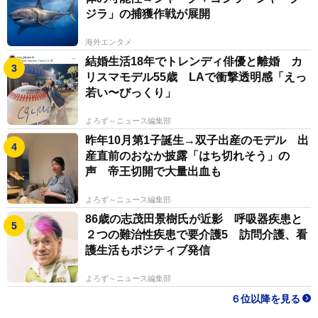
ジラ」の捕獲作戦が展開
海外エンタメ
結婚生活18年でトレンディ俳優と離婚 カ
リスマモデル55歳 LAで衝撃透明感「えっ
若い〜びっくり」
よろず～ニュース編集部
昨年10月第1子誕生→双子出産のモデル 出
産直前のおなか披露「はち切れそう」の
声 帝王切開で大量出血も
よろず～ニュース編集部
86歳の志茂田景樹氏が近影 呼吸器疾患と
２つの難治性疾患で要介護5 訪問介護、看
護生活もポジティブ発信
よろず～ニュース編集部
６位以降を見る