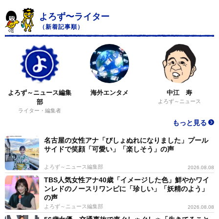
よろず〜ライター
（新着記事順）
よろず～ニュース編集
海外エンタメ
中江 寿
部
よろず～ニュース
ライター・編集者
もっと見る
名古屋の女性アナ「びしょぬれになりました」プール
サイドで笑顔「可愛い」「楽しそう」の声
よろず～ニュース編集部
2026.08.08
TBS人気女性アナ40歳「イメージした色」鮮やかワイ
ンレドのノースリワンピに「珍しい」「妖精のよう」
の声
よろず～ニュース編集部
2026.08.08