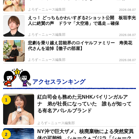
よろず～ニュース編集部
2026.08.07
えっ！ どっちもかわいすぎる2ショット公開 板垣李光
人に絶賛の声 ドラマ「大空港」で逃走→確保
よろず～ニュース編集部
2026.08.07
悲劇を乗り越え芸能界のロイヤルファミリー 寿美花
代さんを追悼【徹子の部屋】
よろず～ニュース編集部
2026.08.07
アクセスランキング
紅白司会も務めた元NHKバイリンガルア
ナ 弟が社長になっていた 誰もが知って
る有名アパレルブランド
よろず～ニュース編集部
NY沖で巨大ザメ、核廃棄物による突然変異
体の可能性→シャーク＋ゴジラ「シャーク