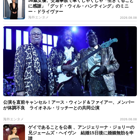
56歳女優、交通事故で車ぐしゃぐしゃ「生きてること
に感謝」「グッド・ウィル・ハンティング」のミニ
ー・ドライヴァー
海外エンタメ
2026.08.08
公演を直前キャンセル！アース・ウィンド＆ファイアー、メンバー
が体調不良 ライオネル・リッチーとの共同公演
海外エンタメ
2026.08.08
ゲイであることを公表 、アンジェリーナ・ジョリーの
兄ジェームズ・ヘイヴン 結婚15日後に婚姻無効を申
請