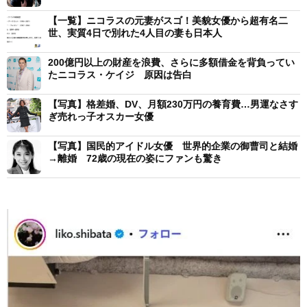
【一覧】ニコラスの元妻がスゴ！美貌女優から超有名二
世、実質4日で別れた4人目の妻も日本人
200億円以上の財産を浪費、さらに多額借金を背負ってい
たニコラス・ケイジ 原因は告白
【写真】格差婚、DV、月額230万円の養育費…男運なさす
ぎ売れっ子オスカー女優
【写真】国民的アイドル女優 世界的企業の御曹司と結婚
→離婚 72歳の現在の姿にファンも驚き