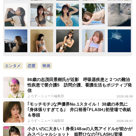
エンタメ
恋愛
映画
86歳の志茂田景樹氏が近影 呼吸器疾患と２つの難治
性疾患で要介護5 訪問介護、看護生活もポジティブ発
信
よろず～ニュース編集部
2026.08.08
｢モッチモチ｣な声優界No.1スタイル！ 38歳の本気に
｢身体張りすぎてる｣ 井口裕香｢FLASH｣初登場で表紙
＆巻頭
よろず～ニュース編集部
2026.08.07
小さいのに大きい！身長148㎝の人気アイドルが前かが
みスペシャルショット 姫野ひなの｢FLASH｣登場