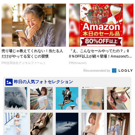
売り場じゃ教えてくれない！当たる人
「え、こんなセールやってたの？」8
だけがやってる宝くじの習慣
0％OFF以上が続々登場！Amazonの本
気が...
PR(合同会社デジタルファーム )
PR(Amazon)
Recommended by
昨日の人気フォトセレクション