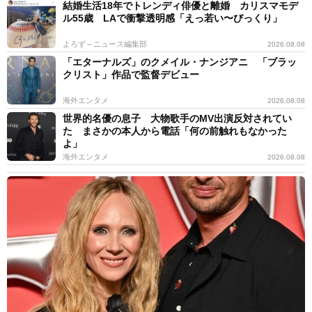
結婚生活18年でトレンディ俳優と離婚 カリスマモデ
ル55歳 LAで衝撃透明感「えっ若い〜びっくり」
よろず～ニュース編集部
2026.08.08
「エターナルズ」のクメイル・ナンジアニ 「ブラッ
クリスト」作品で監督デビュー
海外エンタメ
2026.08.08
世界的名優の息子 大物歌手のMV出演反対されてい
た まさかの本人から電話「何の前触れもなかった
よ」
海外エンタメ
2026.08.08