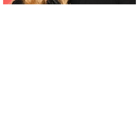
「テッド・ラッソ」の37歳女優 結婚していた「シーズン2で出会
ったの」お相手は番組スタッフ
海外エンタメ
2026.08.08
かつての「乙女塾」人気アイドル ribbonの2人が街角
ショット「永作さんにも居て欲しいなあなんて」
よろず～ニュース編集部
2026.08.08
悲劇的な最期演じた「豊臣兄弟！」女優 モモニンジ
ャー思わせる髪型「見惚れちゃう」しげ→百地霞に
よろず～ニュース編集部
2026.08.08
8月8日は「世界猫の日」愛猫家の「金八」OG女優が
「新宿にゃあ博」に出品…絵のイメージは“3B”の
北村 泰介
2026.08.08
日本舞踊家元の朝ドラ出演女優 32歳のハグにほっこ
り 同じ8月生まれの愛犬との姿に「ツボります」
よろず～ニュース編集部
2026.08.08