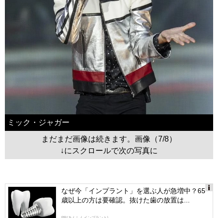
ミック・ジャガー
まだまだ画像は続きます。画像（7/8）
↓にスクロールで次の写真に
なぜ今「インプラント」を選ぶ人が急増中？65
歳以上の方は要確認。抜けた歯の放置は...
Ads
by
PR(あんしんインプラント)