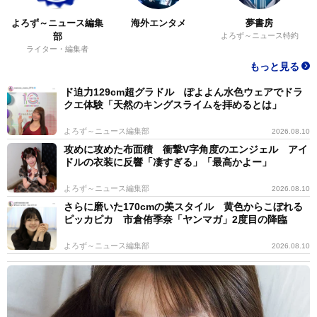
よろず～ニュース編集
海外エンタメ
夢書房
部
よろず～ニュース特約
ライター・編集者
もっと見る
ド迫力129cm超グラドル ぽよよん水色ウェアでドラ
クエ体験「天然のキングスライムを拝めるとは」
よろず～ニュース編集部
2026.08.10
攻めに攻めた布面積 衝撃V字角度のエンジェル アイ
ドルの衣装に反響「凄すぎる」「最高かよー」
よろず～ニュース編集部
2026.08.10
さらに磨いた170cmの美スタイル 黄色からこぼれる
ピッカピカ 市倉侑季奈「ヤンマガ」2度目の降臨
よろず～ニュース編集部
2026.08.10