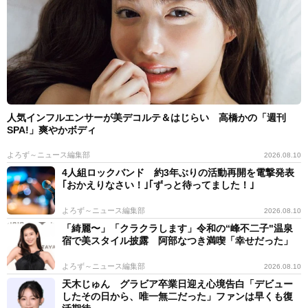
人気インフルエンサーが美デコルテ＆はじらい 高橋かの「週刊
SPA!」爽やかボディ
よろず～ニュース編集部
2026.08.10
4人組ロックバンド 約3年ぶりの活動再開を電撃発表
｢おかえりなさい！｣｢ずっと待ってました！｣
よろず～ニュース編集部
2026.08.10
「綺麗〜」「クラクラします」令和の“峰不二子"温泉
宿で美スタイル披露 阿部なつき満喫「幸せだった」
よろず～ニュース編集部
2026.08.10
天木じゅん グラビア卒業日迎え心境告白「デビュー
したその日から、唯一無二だった」ファンは早くも復