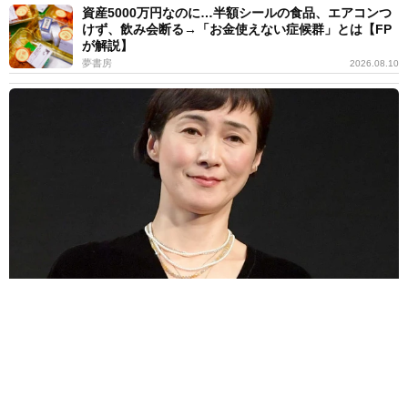
資産5000万円なのに…半額シールの食品、エアコンつ
けず、飲み会断る→「お金使えない症候群」とは【FP
が解説】
夢書房
2026.08.10
安田成美 木梨憲武と降臨「風の谷のナウシカ」熱唱 夫も写真ア
ップ 結婚32年「感動で何も言う事はない」
よろず～ニュース編集部
2026.08.10
48歳の美魔女ママ＆21歳娘 モデル母子が美麗2ショ公
開 母は「161cm、43.5kg」と公表