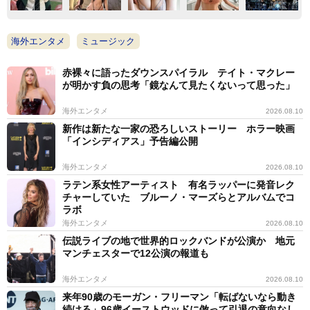
海外エンタメ
ミュージック
赤裸々に語ったダウンスパイラル テイト・マクレー
が明かす負の思考「鏡なんて見たくないって思った」
海外エンタメ
2026.08.10
新作は新たな一家の恐ろしいストーリー ホラー映画
「インシディアス」予告編公開
海外エンタメ
2026.08.10
ラテン系女性アーティスト 有名ラッパーに発音レク
チャーしていた ブルーノ・マーズらとアルバムでコ
ラボ
海外エンタメ
2026.08.10
伝説ライブの地で世界的ロックバンドが公演か 地元
マンチェスターで12公演の報道も
海外エンタメ
2026.08.10
来年90歳のモーガン・フリーマン「転ばないなら動き
続ける」96歳イーストウッドに倣って引退の意向なし