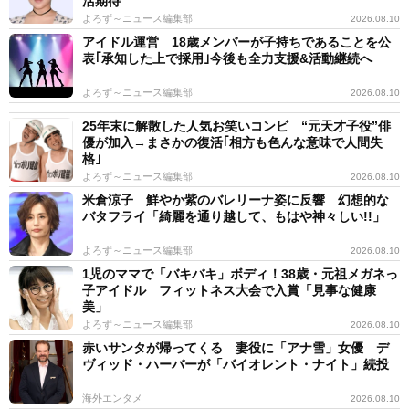
活期待
よろず～ニュース編集部
2026.08.10
アイドル運営 18歳メンバーが子持ちであることを公
表｢承知した上で採用｣今後も全力支援&活動継続へ
よろず～ニュース編集部
2026.08.10
25年末に解散した人気お笑いコンビ “元天才子役”俳
優が加入→まさかの復活｢相方も色んな意味で人間失
格｣
よろず～ニュース編集部
2026.08.10
米倉涼子 鮮やか紫のバレリーナ姿に反響 幻想的な
バタフライ「綺麗を通り越して、もはや神々しい!!」
よろず～ニュース編集部
2026.08.10
1児のママで「バキバキ」ボディ！38歳・元祖メガネっ
子アイドル フィットネス大会で入賞「見事な健康
美」
よろず～ニュース編集部
2026.08.10
赤いサンタが帰ってくる 妻役に「アナ雪」女優 デ
ヴィッド・ハーバーが「バイオレント・ナイト」続投
海外エンタメ
2026.08.10