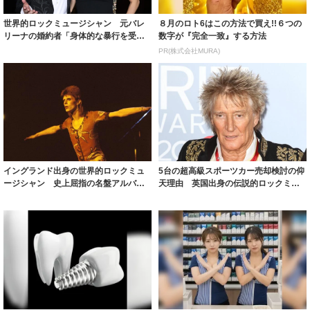
世界的ロックミュージシャン 元バレ
８月のロト6はこの方法で買え!!６つの
リーナの婚約者「身体的な暴行を受け
数字が『完全一致』する方法
たの」ロンド...
PR(株式会社MURA)
イングランド出身の世界的ロックミュ
5台の超高級スポーツカー売却検討の仰
ージシャン 史上屈指の名盤アルバム
天理由 英国出身の伝説的ロックミュ
復活を望んで...
ージシャン...