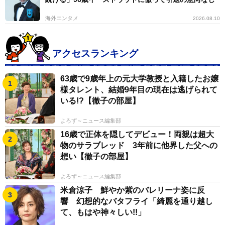
海外エンタメ
2026.08.10
アクセスランキング
63歳で9歳年上の元大学教授と入籍したお嬢
様タレント、結婚9年目の現在は逃げられて
いる!?【徹子の部屋】
よろず～ニュース編集部
16歳で正体を隠してデビュー！両親は超大
物のサラブレッド 3年前に他界した父への
想い【徹子の部屋】
よろず～ニュース編集部
米倉涼子 鮮やか紫のバレリーナ姿に反
響 幻想的なバタフライ「綺麗を通り越し
て、もはや神々しい!!」