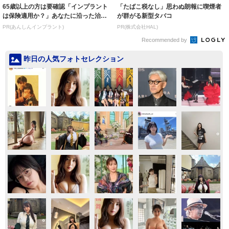
65歳以上の方は要確認「インプラント
「たばこ税なし」思わぬ朗報に喫煙者
は保険適用か？」あなたに沿った治療
が群がる新型タバコ
法や費用を...
PR(あんしんインプラント)
PR(株式会社HAL)
Recommended by
昨日の人気フォトセレクション