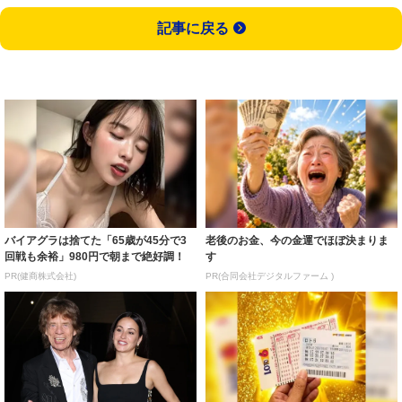
記事に戻る
バイアグラは捨てた「65歳が45分で3
老後のお金、今の金運でほぼ決まりま
回戦も余裕」980円で朝まで絶好調！
す
PR(健商株式会社)
PR(合同会社デジタルファーム )