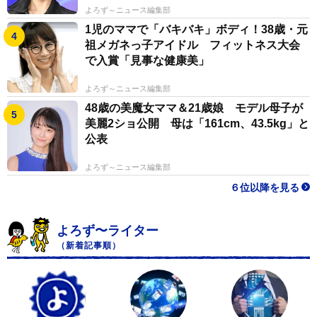
よろず～ニュース編集部
1児のママで「バキバキ」ボディ！38歳・元
祖メガネっ子アイドル フィットネス大会
で入賞「見事な健康美」
よろず～ニュース編集部
48歳の美魔女ママ＆21歳娘 モデル母子が
美麗2ショ公開 母は「161cm、43.5kg」と
公表
よろず～ニュース編集部
６位以降を見る
よろず〜ライター
（新着記事順）