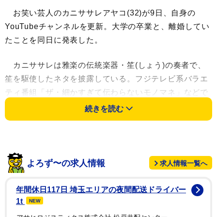
お笑い芸人のカニササレアヤコ(32)が9日、自身の
YouTubeチャンネルを更新。大学の卒業と、離婚してい
たことを同日に発表した。
カニササレは雅楽の伝統楽器・笙(しょう)の奏者で、
笙を駆使したネタを披露している。フジテレビ系バラエ
ティ番組「ザ・細かすぎて伝わらないモノマネ」などで
人気を博している。プライベートでは、早稲田大を卒業
続きを読む
後に、エンジニアとして働いた時期があることも明かし
ている。2022年から、東京藝術大学の音楽学部邦楽科雅
楽専攻に入学したことを発表している。
よろず〜の求人情報
求人情報一覧へ
9日に公開した動画では、「この度無事に卒業するこ
とができました」と4年間通った東京藝大卒業を報告し
年間休日117日 埼玉エリアの夜間配送ドライバー
た。邦楽科の卒業試験について「演奏会が2回あって、1
1t
NEW
つはソロ。もう1つは三管という笙、篳篥(ひちりき)、龍