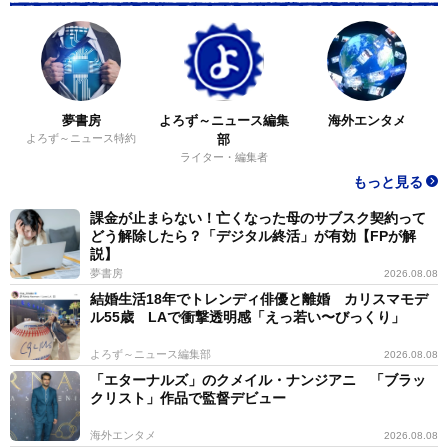
夢書房
よろず～ニュース編集
海外エンタメ
よろず～ニュース特約
部
ライター・編集者
もっと見る
課金が止まらない！亡くなった母のサブスク契約って
どう解除したら？「デジタル終活」が有効【FPが解
説】
夢書房
2026.08.08
結婚生活18年でトレンディ俳優と離婚 カリスマモデ
ル55歳 LAで衝撃透明感「えっ若い〜びっくり」
よろず～ニュース編集部
2026.08.08
「エターナルズ」のクメイル・ナンジアニ 「ブラッ
クリスト」作品で監督デビュー
海外エンタメ
2026.08.08