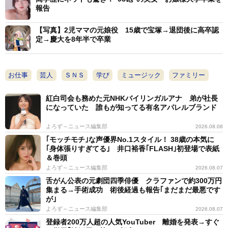
ので、紙一枚出すだけの離婚でした」と振り返った。心
報告
境についても「本当に楽な離婚だったので、恐ろしいぐ
らい元気」と話し、「正直人生で1番元気ぐらいな、と
【写真】2児ママの元娘役 15歳で宝塚→退団後に高卒認
定→慶大を8年半で卒業
っても楽しくやっておりますのでご心配なく」と知らせ
た。
お仕事
芸人
ＳＮＳ
学び
ミュージック
ファミリー
紅白司会も務めた元NHKバイリンガルアナ 弟が社長
になっていた 誰もが知ってる有名アパレルブランド
よろず～ニュース編集部
2026.08.08
｢モッチモチ｣な声優界No.1スタイル！ 38歳の本気に
｢身体張りすぎてる｣ 井口裕香｢FLASH｣初登場で表紙
＆巻頭
よろず～ニュース編集部
2026.08.07
舌がん公表の元劇団四季俳優 クラファンで約300万円
集まる→手術成功 術後経過も報告｢まだまだ最悪です
が｣
よろず～ニュース編集部
2026.08.07
登録者200万人超の人気YouTuber 離婚を発表→すぐ