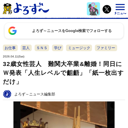
よろず～ニュースをGoogle検索でフォローする
お仕事
芸人
ＳＮＳ
学び
ミュージック
ファミリー
2026.04.11(Sat)
32歳女性芸人 難関大卒業&離婚！同日に
Ｗ発表「人生レベルで齟齬」「紙一枚出す
だけ」
よろず～ニュース編集部