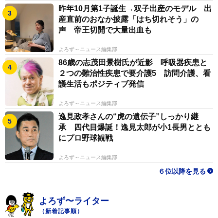
昨年10月第1子誕生→双子出産のモデル 出
産直前のおなか披露「はち切れそう」の
声 帝王切開で大量出血も
よろず～ニュース編集部
86歳の志茂田景樹氏が近影 呼吸器疾患と
２つの難治性疾患で要介護5 訪問介護、看
護生活もポジティブ発信
よろず～ニュース編集部
逸見政孝さんの“虎の遺伝子”しっかり継
承 四代目爆誕！逸見太郎が小1長男ととも
にプロ野球観戦
よろず～ニュース編集部
６位以降を見る
よろず〜ライター
（新着記事順）