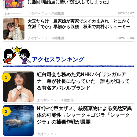
に撤回｢離婚届に勢いで記入してしまった｣
よろず～ニュース編集部
2026.08.07
大玉だらけ 農家娘が実家でスイカまみれ とにかく
立派「でか」早朝から収穫 秋田で純朴ボリューミー
よろず～ニュース編集部
2026.08.06
アクセスランキング
紅白司会も務めた元NHKバイリンガルア
ナ 弟が社長になっていた 誰もが知って
る有名アパレルブランド
よろず～ニュース編集部
NY沖で巨大ザメ、核廃棄物による突然変異
体の可能性→シャーク＋ゴジラ「シャーク
ジラ」の捕獲作戦が展開
海外エンタメ