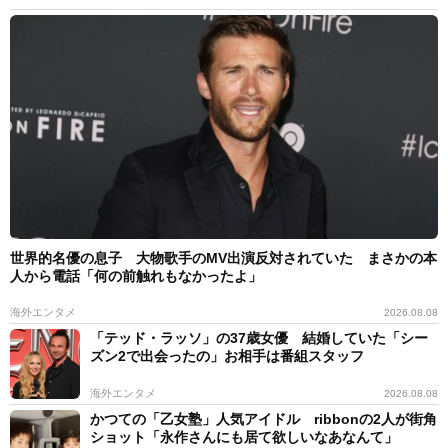
世界的名優の息子 大物歌手のMV出演反対されていた まさかの本
人から電話「何の前触れもなかったよ」
海外エンタメ
2026.08.08
「テッド・ラッソ」の37歳女優 結婚していた「シー
ズン2で出会ったの」お相手は番組スタッフ
海外エンタメ
2026.08.08
かつての「乙女塾」人気アイドル ribbonの2人が街角
ショット「永作さんにも居て欲しいなあなんて」