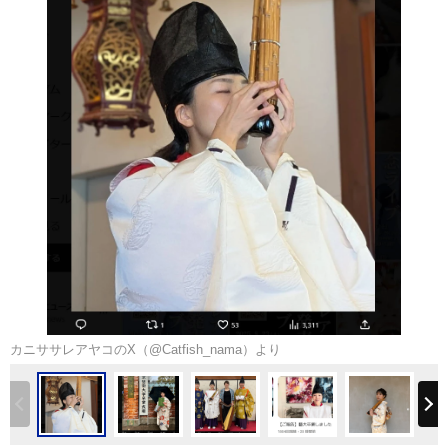
カニササレアヤコのX（@Catfish_nama）より