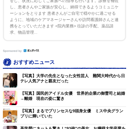
をし、状況に応じてご家族への指導も行います。診療を補佐
YouTubeでは何も言っていなかったので、卒業のついで
し、患者さんやご家族が安心し、納得できるようコミュニケ
なので言っておこうかなと思いました」と明かした。
ーションをとります 患者さんがご自宅で穏やかに過ごせる
ように、地域のケアマネージャーさんや訪問看護師さんと連
離婚の原因について「相手の方は人間としては芯から
携をとっていただきます <院内業務> 往診の手配、薬品請
求、物品管理...
いい人だし、最後までお互いに大事に思っていたんです
けど」としながら、「いかんせん、私が急に平安貴族に
なってしまったので」と自虐風に伝えた。お相手とはカ
Sponsored by
ニササレが20歳の時から交際し、23歳で結婚していたこ
おすすめニュース
とも公表。ただ「（順調に)ステップを踏んでいたのに、
急にハンドル切って平安貴族になったものだから、人生
【写真】大学の先生となった女性芸人 難関大時代から日
テレ人気アナと親友だった
レベルで齟齬が生まれてきたところがあった」と振り返
り、「相手は年上だったので、人生がやり直せるうちに
【写真】国民的アイドル女優 世界的企業の御曹司と結婚
→離婚 現在の姿に驚き
お互いフリーになった方いいのかなという判断で離婚し
ました」と話した。
【写真】まるでプリンセスな9頭身女優 ミス中央グラン
プリに輝いていた
手続きは「もともと銀行口座も別で、子どももいない
高学歴にネットも驚き！“93砲”の美女 お嬢様大学卒業を