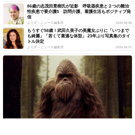
86歳の志茂田景樹氏が近影 呼吸器疾患と２つの難治
性疾患で要介護5 訪問介護、看護生活もポジティブ発
信
よろず～ニュース編集部
2026.08.08
もうすぐ58歳！武田久美子の美魔女ぶりに「いつまで
も綺麗」「若くて素適な体型」 23年ぶり写真集のタイ
トル決定
よろず～ニュース編集部
2026.08.07
迷子の夫婦「ビッグフット」に遭遇か 森で見た巨大な黒い影のよ
うなシルエット 14年越しの告白