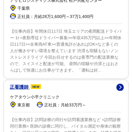
アサヒロジスティクス株式会社 松戸共配センター
笛(りゅうてき)の3人で演奏するアンサンブルの形態があ
千葉県
る」と独自の形態があることを明かし、「どちらも古典
正社員：月給28万1,600円～37万1,400円
雅楽を演奏して、無事に卒業試験もパスしました」と報
告した。
【仕事内容】年間休日117日 埼玉エリアの夜間配送ドライバ
ー 1t <夜勤専従ドライバー募集><年収435万円以上><年間休
日117日><全車両AT車><普通免許があればOK>など多くの
今後については「今の自分に必要なのかが分からなか
人が働きやすい環境を整えています 渋滞も喧騒もないノン
ったので、大学院に進まず働くことにしました」と報
ストレスドライブ 今回お任せするのは夜専門の配送業務な
告。仕事について「フリーランスで雅楽演奏家、お笑い
ので、スイスイと配達が可能。 昼間の喧騒や渋滞とはおさ
芸人、一応ロボットエンジニアとして活動していきま
らばして快適にお仕事ができます。 「運転は好...
す」と話した。この4月からは新たに洗足学園音楽大学
で演奏補助員としても活動していくことを伝えた。
正看護師
NEW
ケアタウン小平クリニック
同日には、卒業報告と一転して、暗い照明の下で撮影
東京都
正社員：月給33万円～
された動画を更新。「今更なんですけれども、2年半前
に離婚しました」と報告した。公表した理由について
【仕事内容】訪問診療の同行や訪問看護業務など <訪問診療
同行業務> 医師の診療に同行し、バイタル測定や身体の観察
「Twitter(現・X)では報告していたんですけど、