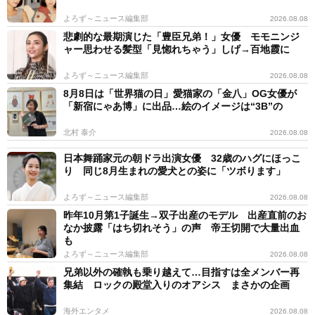
よろず～ニュース編集部
2026.08.08
悲劇的な最期演じた「豊臣兄弟！」女優 モモニンジ
ャー思わせる髪型「見惚れちゃう」しげ→百地霞に
よろず～ニュース編集部
2026.08.08
8月8日は「世界猫の日」愛猫家の「金八」OG女優が
「新宿にゃあ博」に出品…絵のイメージは“3B”の
北村 泰介
2026.08.08
日本舞踊家元の朝ドラ出演女優 32歳のハグにほっこ
り 同じ8月生まれの愛犬との姿に「ツボります」
よろず～ニュース編集部
2026.08.08
昨年10月第1子誕生→双子出産のモデル 出産直前のお
なか披露「はち切れそう」の声 帝王切開で大量出血
も
よろず～ニュース編集部
2026.08.08
兄弟以外の確執も乗り越えて…目指すは全メンバー再
集結 ロックの殿堂入りのオアシス まさかの企画
海外エンタメ
2026.08.08