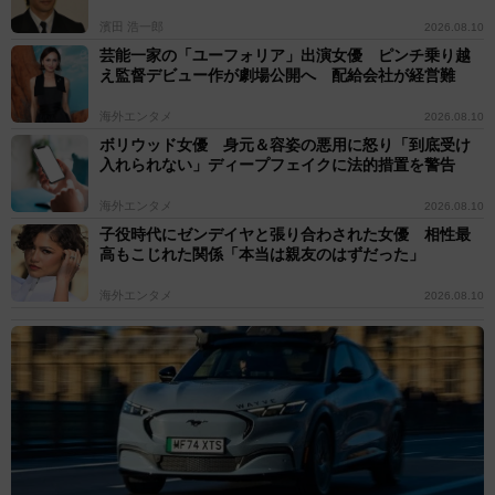
濱田 浩一郎
2026.08.10
芸能一家の「ユーフォリア」出演女優 ピンチ乗り越
え監督デビュー作が劇場公開へ 配給会社が経営難
海外エンタメ
2026.08.10
ボリウッド女優 身元＆容姿の悪用に怒り「到底受け
入れられない」ディープフェイクに法的措置を警告
海外エンタメ
2026.08.10
子役時代にゼンデイヤと張り合わされた女優 相性最
高もこじれた関係「本当は親友のはずだった」
海外エンタメ
2026.08.10