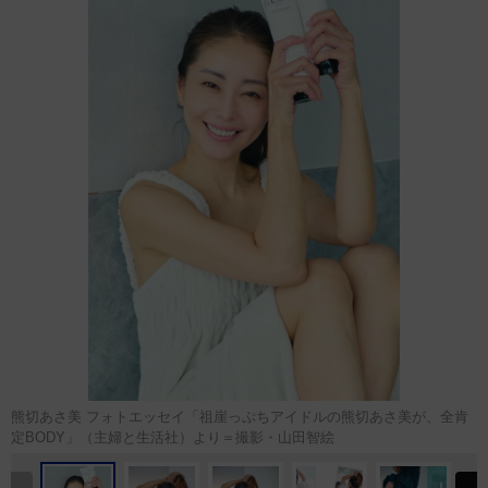
熊切あさ美 フォトエッセイ「祖崖っぷちアイドルの熊切あさ美が、全肯
定BODY」（主婦と生活社）より＝撮影・山田智絵