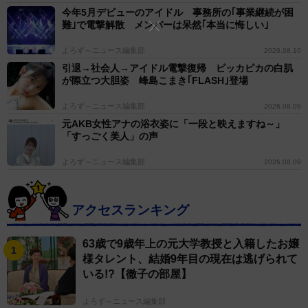
今年5月デビューのアイドル 事務所の｢事業継続が困
難｣で電撃解散 メンバーは呆然｢本当に悔しい｣
よろず～ニュース編集部
2026.08.10
引退→社会人→アイドル電撃復帰 ピッカピカの白肌
が際立つ大胆姿 峰島こまき｢FLASH｣登場
よろず～ニュース編集部
2026.08.09
元AKB女性アナの浴衣姿に「一段と映えますね～」
「すっごく美人」の声
よろず～ニュース編集部
2026.08.09
アクセスランキング
63歳で9歳年上の元大学教授と入籍したお嬢
様タレント、結婚9年目の現在は逃げられて
いる!?【徹子の部屋】
よろず～ニュース編集部