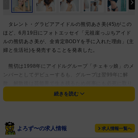
タレント・グラビアアイドルの熊切あさ美(45)がこの
ほど、6月19日にフォトエッセイ「元祖崖っぷちアイド
ルの熊切あさ美が、全肯定BODYを手に入れた理由」(主
婦と生活社)を発売することを発表した。
熊切は1998年にアイドルグループ「チェキッ娘」のメ
ンバーとしてデビューするも、グループは翌99年に解
散。解散後は芸能界で生き残るため何事にも必死に取り
組む姿勢から「崖っぷちアイドル」として知られ、バラ
続きを読む
エティー番組でブレイクした経歴を持つ。現在はタレン
ト業だけなく、女優や美容家としても活動している。
今作は幼少期やアイドル時代の挫折、恋愛スキャンダ
よろず〜の求人情報
求人情報一覧へ
ルなど、数々の困難や「崖っぷち」「どん底」を経験し