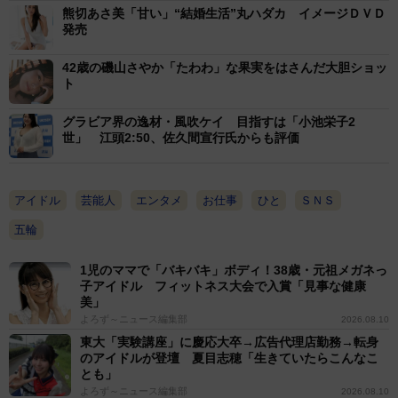
熊切あさ美「甘い」“結婚生活”丸ハダカ イメージＤＶＤ
発売
42歳の磯山さやか「たわわ」な果実をはさんだ大胆ショッ
ト
グラビア界の逸材・風吹ケイ 目指すは「小池栄子2
世」 江頭2:50、佐久間宣行氏からも評価
アイドル
芸能人
エンタメ
お仕事
ひと
ＳＮＳ
五輪
1児のママで「バキバキ」ボディ！38歳・元祖メガネっ
子アイドル フィットネス大会で入賞「見事な健康
美」
よろず～ニュース編集部
2026.08.10
東大「実験講座」に慶応大卒→広告代理店勤務→転身
のアイドルが登壇 夏目志穂「生きていたらこんなこ
とも」
よろず～ニュース編集部
2026.08.10