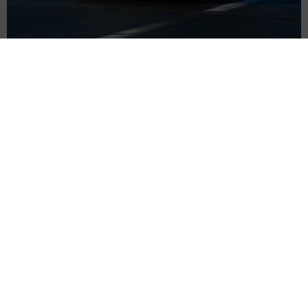
ロンドンで自動運転タクシー導入へ 営業許可を取得、すでに10万
人が登録 現役運転手の雇用問題の懸念本格化
海外科学
2026.08.10
芸人と離婚した38歳女優「わたしも元気です」発表1週
間後にようやく“コメント”ファンの激励に感謝
よろず～ニュース編集部
2026.08.10
「ぼくのクツ、ブレーキついてないんだよ」幼い息子
の言葉が現実に インターハイ出場に母は涙
皮下勇生
2026.08.10
「高速で追突された」女性フリーアナが災難続き 納
車1年のレンジローバーにドン！7月にはパンク、大転
倒も
よろず～ニュース編集部
2026.08.09
有村架純の姉・藍里「また行きたい」タンクトップで
金沢、富山を満喫「横顔きれい」「素敵な時間」の声