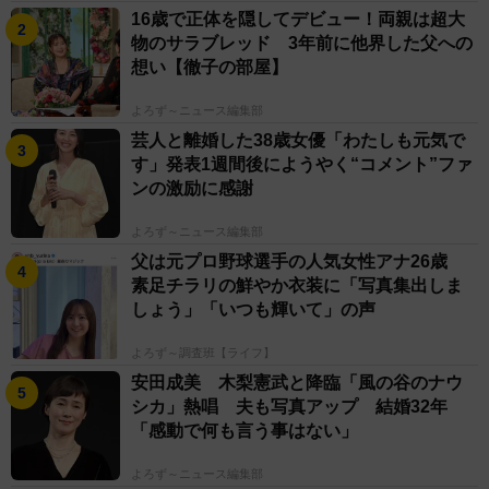
16歳で正体を隠してデビュー！両親は超大
物のサラブレッド 3年前に他界した父への
想い【徹子の部屋】
よろず～ニュース編集部
芸人と離婚した38歳女優「わたしも元気で
す」発表1週間後にようやく“コメント”ファ
ンの激励に感謝
よろず～ニュース編集部
父は元プロ野球選手の人気女性アナ26歳
素足チラリの鮮やか衣装に「写真集出しま
しょう」「いつも輝いて」の声
よろず～調査班【ライフ】
安田成美 木梨憲武と降臨「風の谷のナウ
シカ」熱唱 夫も写真アップ 結婚32年
「感動で何も言う事はない」
よろず～ニュース編集部