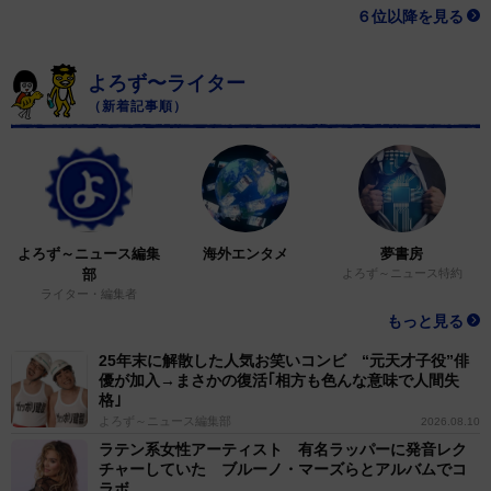
６位以降を見る
よろず〜ライター
（新着記事順）
よろず～ニュース編集
海外エンタメ
夢書房
部
よろず～ニュース特約
ライター・編集者
もっと見る
25年末に解散した人気お笑いコンビ “元天才子役”俳
優が加入→まさかの復活｢相方も色んな意味で人間失
格｣
よろず～ニュース編集部
2026.08.10
ラテン系女性アーティスト 有名ラッパーに発音レク
チャーしていた ブルーノ・マーズらとアルバムでコ
ラボ