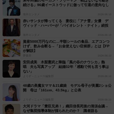
来年90歳のモーガン・フリーマン「転ばないなら動き
続ける」96歳イーストウッドに倣って引退の意向なし
海外エンタメ
2026.08.10
赤いサンタが帰ってくる 妻役に「アナ雪」女優 デ
ヴィッド・ハーバーが「バイオレント・ナイト」続投
海外エンタメ
2026.08.10
資産5000万円なのに…半額シールの食品、エアコンつ
けず、飲み会断る→「お金使えない症候群」とは【FP
が解説】
夢書房
2026.08.10
安田成美 木梨憲武と降臨「風の谷のナウシカ」熱
唱 夫も写真アップ 結婚32年「感動で何も言う事は
ない」
よろず～ニュース編集部
2026.08.10
48歳の美魔女ママ＆21歳娘 モデル母子が美麗2ショ公
開 母は「161cm、43.5kg」と公表
よろず～ニュース編集部
2026.08.10
大河ドラマ「豊臣兄弟！」織田信長死後の清須会議→
なぜ集団指導体制が採られたのか？ 識者語る