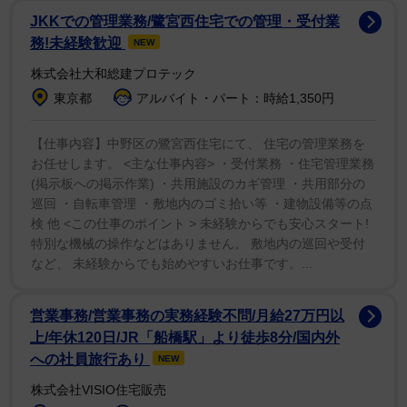
てきた熊切の波瀾万丈な半生を振り返る内容となってい
JKKでの管理業務/鷺宮西住宅での管理・受付業
る。また長年続けているというキックボクシングで鍛え
務!未経験歓迎
NEW
抜かれた美背中＆美ヒップ際立つカットや、45歳になっ
株式会社大和総建プロテック
ても変わらず大人の魅力があふれる姿を披露する写真も
東京都
アルバイト・パート：時給1,350円
多数収録されている。
【仕事内容】中野区の鷺宮西住宅にて、 住宅の管理業務を
自身のインスタグラムでは「初めてのフォトエッセイ
お任せします。 <主な仕事内容> ・受付業務 ・住宅管理業務
(掲示板への掲示作業) ・共用施設のカギ管理 ・共用部分の
を発売することになりました」と発売を告知。見所につ
巡回 ・自転車管理 ・敷地内のゴミ拾い等 ・建物設備等の点
いては「今までのこと、美容、わたしのこだわり、健
検 他 <この仕事のポイント > 未経験からでも安心スタート!
康、bodymake 崖っぷちアイドルだったわたしが何だか
特別な機械の操作などはありません。 敷地内の巡回や受付
んだ今幸せに生きれてることいろいろ 是非読んでいただ
など、 未経験からでも始めやすいお仕事です。...
けたら嬉しいです」とアピールしている。
営業事務/営業事務の実務経験不問/月給27万円以
上/年休120日/JR「船橋駅」より徒歩8分/国内外
への社員旅行あり
NEW
株式会社VISIO住宅販売