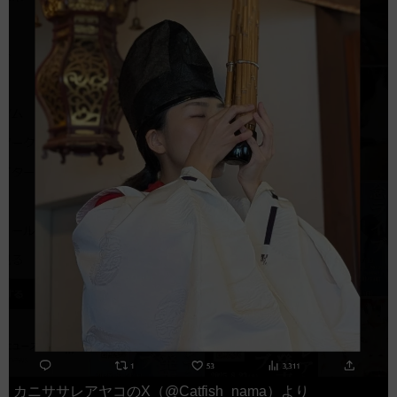
カニササレアヤコのX（@Catfish_nama）より