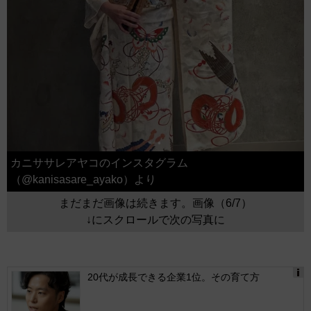
カニササレアヤコのインスタグラム
（@kanisasare_ayako）より
まだまだ画像は続きます。画像（6/7）
↓にスクロールで次の写真に
20代が成長できる企業1位。その育て方
Ads
by