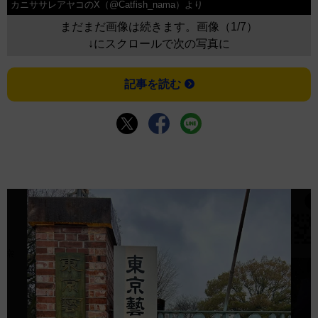
カニササレアヤコのX（@Catfish_nama）より
まだまだ画像は続きます。画像（1/7）
↓にスクロールで次の写真に
記事を読む