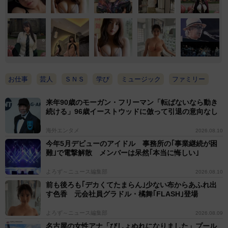
お仕事
芸人
ＳＮＳ
学び
ミュージック
ファミリー
来年90歳のモーガン・フリーマン「転ばないなら動き
続ける」96歳イーストウッドに倣って引退の意向なし
海外エンタメ
2026.08.10
今年5月デビューのアイドル 事務所の｢事業継続が困
難｣で電撃解散 メンバーは呆然｢本当に悔しい｣
よろず～ニュース編集部
2026.08.10
前も後ろも｢デカくてたまらん｣少ない布からあふれ出
す色香 元会社員グラドル・橘舞｢FLASH｣登場
よろず～ニュース編集部
2026.08.09
名古屋の女性アナ「びしょぬれになりました」プール