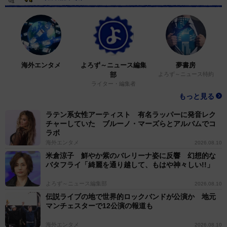
海外エンタメ
よろず～ニュース編集
夢書房
部
よろず～ニュース特約
ライター・編集者
もっと見る
ラテン系女性アーティスト 有名ラッパーに発音レク
チャーしていた ブルーノ・マーズらとアルバムでコ
ラボ
海外エンタメ
2026.08.10
米倉涼子 鮮やか紫のバレリーナ姿に反響 幻想的な
バタフライ「綺麗を通り越して、もはや神々しい!!」
よろず～ニュース編集部
2026.08.10
伝説ライブの地で世界的ロックバンドが公演か 地元
マンチェスターで12公演の報道も
海外エンタメ
2026.08.10