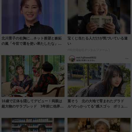
北川景子の右胸に…ネット羨望と嫉妬
宝くじ当たる人だけが気づいている違
の嵐「今世で運を使い果たしたな」
い
「ガッツリ行っ...
PR(合同会社デジタルファーム )
16歳で正体を隠してデビュー！両親は
重そう 北の大地で育まれたグラド
超大物のサラブレッド 3年前に他界し
ル“のっかってる”感スゴっ ボリュー
た父への...
ミー連発「ア...