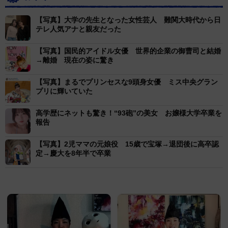
【写真】大学の先生となった女性芸人 難関大時代から日
テレ人気アナと親友だった
【写真】国民的アイドル女優 世界的企業の御曹司と結婚
→離婚 現在の姿に驚き
【写真】まるでプリンセスな9頭身女優 ミス中央グラン
プリに輝いていた
高学歴にネットも驚き！“93砲”の美女 お嬢様大学卒業を
報告
【写真】2児ママの元娘役 15歳で宝塚→退団後に高卒認
定→慶大を8年半で卒業