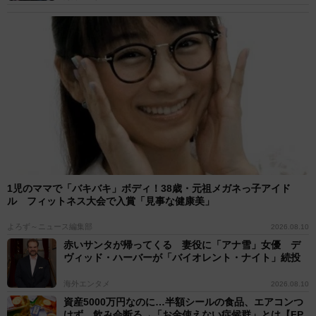
1児のママで「バキバキ」ボディ！38歳・元祖メガネっ子アイド
ル フィットネス大会で入賞「見事な健康美」
よろず～ニュース編集部
2026.08.10
赤いサンタが帰ってくる 妻役に「アナ雪」女優 デ
ヴィッド・ハーバーが「バイオレント・ナイト」続投
海外エンタメ
2026.08.10
資産5000万円なのに…半額シールの食品、エアコンつ
けず、飲み会断る→「お金使えない症候群」とは【FP