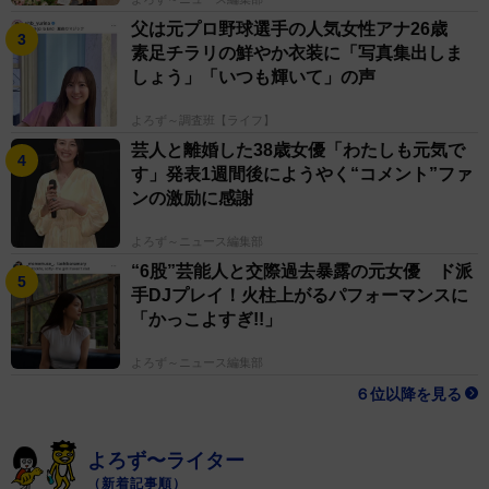
父は元プロ野球選手の人気女性アナ26歳
素足チラリの鮮やか衣装に「写真集出しま
しょう」「いつも輝いて」の声
よろず～調査班【ライフ】
芸人と離婚した38歳女優「わたしも元気で
す」発表1週間後にようやく“コメント”ファ
ンの激励に感謝
よろず～ニュース編集部
“6股”芸能人と交際過去暴露の元女優 ド派
手DJプレイ！火柱上がるパフォーマンスに
「かっこよすぎ!!」
よろず～ニュース編集部
６位以降を見る
よろず〜ライター
（新着記事順）