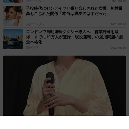
海外エンタメ
2026.08.10
子役時代にゼンデイヤと張り合わされた女優 相性最
高もこじれた関係「本当は親友のはずだった」
海外エンタメ
2026.08.10
ロンドンで自動運転タクシー導入へ 営業許可を取
得、すでに10万人が登録 現役運転手の雇用問題の懸
念本格化
海外科学
2026.08.10
芸人と離婚した38歳女優「わたしも元気です」発表1週間後によう