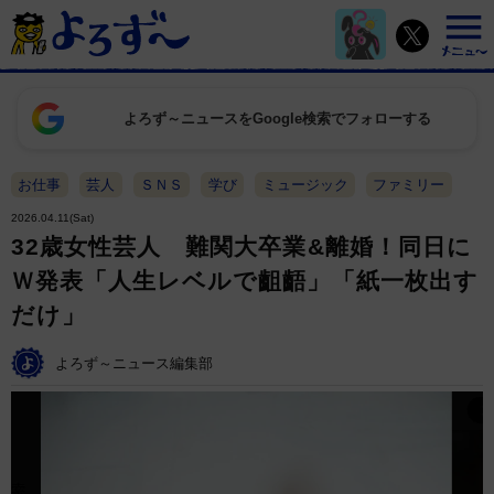
よろず～ニュースをGoogle検索でフォローする
お仕事
芸人
ＳＮＳ
学び
ミュージック
ファミリー
2026.04.11(Sat)
32歳女性芸人 難関大卒業&離婚！同日に
Ｗ発表「人生レベルで齟齬」「紙一枚出す
だけ」
よろず～ニュース編集部