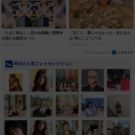
「たばこ税なし」思わぬ朗報に喫煙者
「宝くじ、運じゃなかった」当たる人
が群がる新型タバコ
は“同じこと”してる
PR(株式会社HAL)
PR(合同会社デジタルファーム )
Recommended by
昨日の人気フォトセレクション