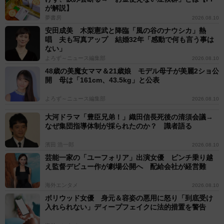
が解説】
夢書房
2026.08.10
安田成美 木梨憲武と降臨「風の谷のナウシカ」熱
唱 夫も写真アップ 結婚32年「感動で何も言う事は
ない」
よろず～ニュース編集部
2026.08.10
48歳の美魔女ママ＆21歳娘 モデル母子が美麗2ショ公
開 母は「161cm、43.5kg」と公表
よろず～ニュース編集部
2026.08.10
大河ドラマ「豊臣兄弟！」織田信長死後の清須会議→
なぜ集団指導体制が採られたのか？ 識者語る
濱田 浩一郎
2026.08.10
芸能一家の「ユーフォリア」出演女優 ピンチ乗り越
え監督デビュー作が劇場公開へ 配給会社が経営難
海外エンタメ
2026.08.10
ボリウッド女優 身元＆容姿の悪用に怒り「到底受け
入れられない」ディープフェイクに法的措置を警告