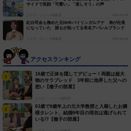
サイドで笑顔「可愛い」「楽しそう」の声
よろず～ニュース編集部
2026.08.08
紅白司会も務めた元NHKバイリンガルアナ 弟が社長
になっていた 誰もが知ってる有名アパレルブランド
よろず～ニュース編集部
2026.08.08
アクセスランキング
16歳で正体を隠してデビュー！両親は超大
物のサラブレッド 3年前に他界した父への
想い【徹子の部屋】
よろず～ニュース編集部
63歳で9歳年上の元大学教授と入籍したお嬢
様タレント、結婚9年目の現在は逃げられて
いる!?【徹子の部屋】
よろず～ニュース編集部