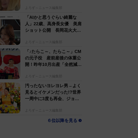
するのがかっこいい」
よろず～ニュース編集部
「AIかと思うぐらい綺麗な
人」22歳、高身長女優 美肩
ショット公開 長岡花火大会
抽選当たって満喫
よろず～ニュース編集部
「♪たらこ～、たらこ～」CM
の元子役 産前産後の体重公
開！昨年10月出産「全然減ら
ないよなんでえええええ」
よろず～ニュース編集部
汚ったないヨレヨレ男→よく
見るとイケメンだった!?世界
一周中に3度も再会、ジョー
ジアの“記憶無し"夜から結婚
よろず～ニュース編集部
へ！【新婚さん】
６位以降を見る