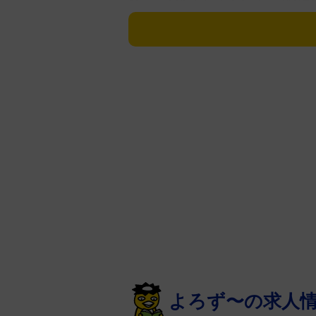
を受け、収益を大幅に上回る支出が
に従業員向けの文書で理由を説明
また、外部委託費やマーケティング
円）のコスト削減を図るとした一方
とを強調した。
つい先日には、「フォートナイト
「ロケットレーシング」「バリステ
ゲームモードがサービス終了する
には巨額の配分が行われているこ
多く上がっている。
よろず〜の求人