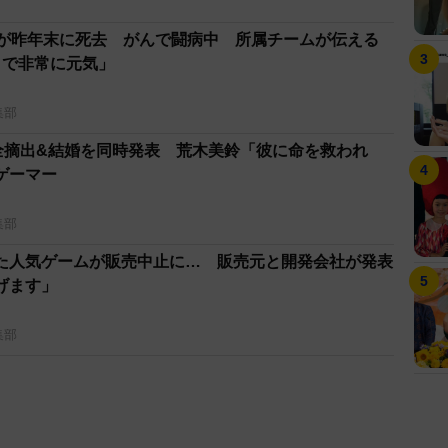
ーが昨年末に死去 がんで闘病中 所属チームが伝える
まで非常に元気」
集部
宮全摘出&結婚を同時発表 荒木美鈴「彼に命を救われ
ロゲーマー
集部
た人気ゲームが販売中止に… 販売元と開発会社が発表
げます」
集部