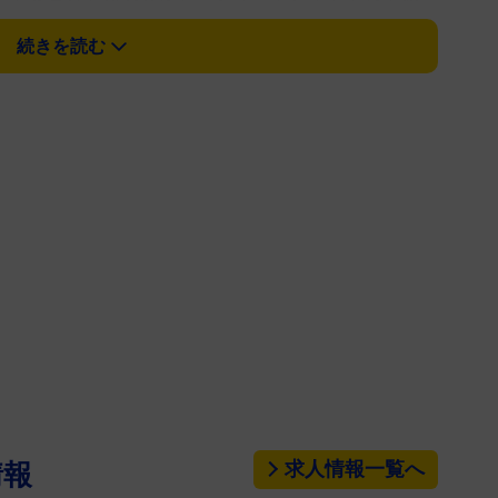
発生しているとティム・スウィーニーCEOは24日
続きを読む
している。
費、一部求人の中止により5億ドル（約795億
で、今回のレイオフがAI導入による結果ではないこ
」ゲーム内の通貨が事実上値上げとなったほか、
ィック」「フェスティバル バトルステージ」などの
ことが発表されていた。一方で、一部のクリエイター
とに対して、コミュニティ内では矛盾を指摘する声が
求人情報一覧へ
情報