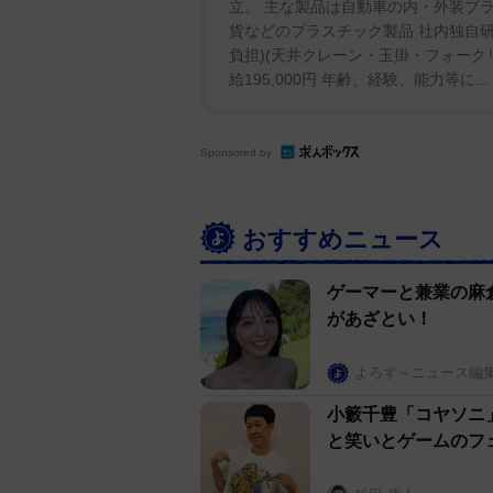
立。 主な製品は自動車の内・外装プ
貨などのプラスチック製品 社内独自
負担)(天井クレーン・玉掛・フォーク
給195,000円 年齢、経験、能力等に...
Sponsored by
おすすめニュース
ゲーマーと兼業の麻
があざとい！
よろず～ニュース編
小籔千豊「コヤソニ
と笑いとゲームのフ