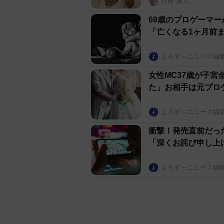
杉田 康人
69歳のプロゲーマ
「亡くなる1ヶ月前
よろず～ニュース編
女性MC37歳が子
た」お相手は元プ
よろず～ニュース編
衝撃！発売直前だっ
「深くお詫び申し上
よろず～ニュース編