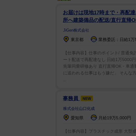
お届けは現地17時まで・再配達
所へ建築備品の配送/直行直帰O
JiGen株式会社
東京都
業務委託：日給1万5,
【仕事内容】仕事のポイント/ 普通免許
ート配送で再配達なし 日給1万5000円
先輩同乗研修あり 直行直帰OK・車通
に追われる仕事はもう嫌だ」 そんな
...
事務員
NEW
株式会社山口化成
愛知県
月給19万5,000円
【仕事内容】プラスチック成形 大型