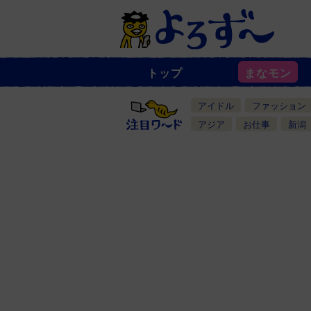
トップ
まなモン
ニ
ュ
ー
アイドル
ファッション
ス
一
アジア
お仕事
新潟
覧