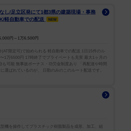
なし/足立区発にて1都3県の建築現場・事務
K/軽自動車での配送
NEW
000円～1万6,500円
(AT限定可)で始められる 軽自動車での配送 1日15件のル
〜1万6500円 17時終了でプライベートも充実 最大1ヶ月の
勤も可能 無事故ボーナス・功労金制度あり 「再配達や時間
方に選ばれているのが、 日勤のみのこのルート配送です。
成型機を操作してプラスチック樹脂製品を成形、加工、組