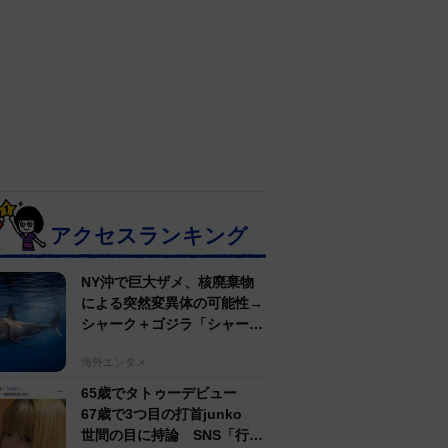
アクセスランキング
NY沖で巨大ザメ、核廃棄物
による突然変異体の可能性→
シャーク＋ゴジラ「シャーク
ジラ」の捕獲作戦が展開
海外エンタメ
65歳でタトゥーデビュー
67歳で3つ目の打首junko
世間の目に持論 SNS「行動