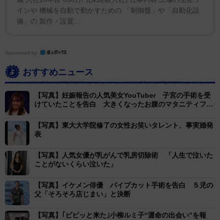
インや 機械を自動で動かすための 「制御盤」や「自動化設
わたしの健康を願ってくれるGreedZz君と、これから支
備」の 製作・設置...
え合いながら生きていきます」と記し、「入籍日は少し
先になりますが、先週受けた摘出手術が無事に終わった
このタイミングで合わせて報告させていただきました。
Sponsored by
これからも2人をあたたかく見守っていただけたら嬉し
おすすめニュース
いです」と結んだ。
【写真】妊娠報告の人気美女YouTuber 子宮の手術を受
けていたことを告白 大きくなったお腹のマタニティフォ
トも
【写真】東大大学院修了の女性お笑いタレント、事実婚発
表
【写真】人気女優が乳がんで乳房切除術 「人生で泣いた
ことがないくらい泣いた」
【写真】イケメン俳優 パイプカット手術を告白 ５児の
父「そろそろ店じまい」と決断
【写真】｢ビビッと来た｣小柳ルミ子“運命の出会い”を報