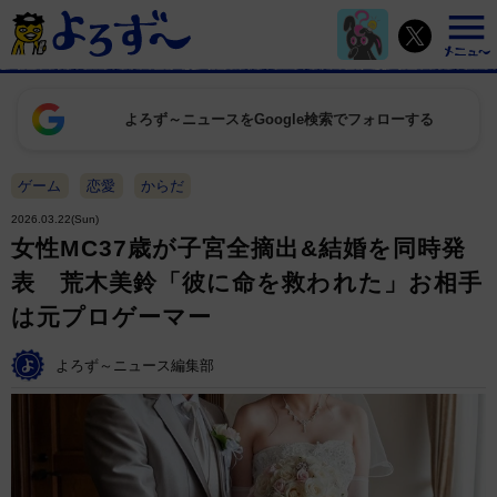
よろず～ニュースをGoogle検索でフォローする
ゲーム
恋愛
からだ
2026.03.22(Sun)
女性MC37歳が子宮全摘出&結婚を同時発
表 荒木美鈴「彼に命を救われた」お相手
は元プロゲーマー
よろず～ニュース編集部