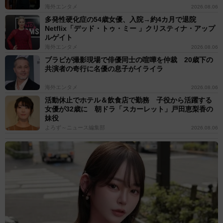
海外エンタメ
2026.08.06
多発性硬化症の54歳女優、入院→約4カ月で退院
Netflix「デッド・トゥ・ミー 」クリスティナ・アップ
ルゲイト
海外エンタメ
2026.08.06
ブラピが撮影現場で俳優同士の喧嘩を仲裁 20歳下の
共演者の奇行に名優の息子がイライラ
海外エンタメ
2026.08.06
活動休止でホテル＆飲食店で勤務 子役から活躍する
女優が32歳に 朝ドラ「スカーレット」戸田恵梨香の
妹役
よろず～ニュース編集部
2026.08.06