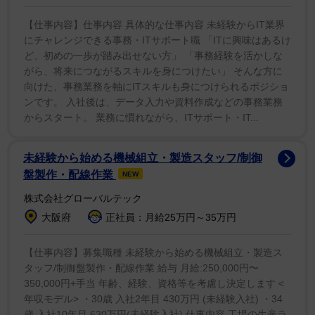
着だったわたしを見かねた彼が怒って財布を奪い、わた
しの行きつけの病院の診察カードを見て人間ドックを強
【仕事内容】仕事内容 具体的な仕事内容 未経験からIT業界
にチャレンジできる事務・ITサポート職 「ITに興味はあるけ
制的に予約した、というのが受診のきっかけです」と
ど、初めの一歩が踏み出せない方」 「事務経験を活かしな
夫・GreedZzからの説得だったと説明。「進行の早いも
がら、将来につながるスキルを身につけたい」 そんな方に
のでした。本当に彼に命を救われたと思っています」と
向けた、事務業務を軸にITスキルも身につけられるポジショ
感謝した。
ンです。 入社後は、データ入力や資料作成などの事務業務
からスタート。 業務に慣れながら、ITサポート・IT...
「わたしはもともと子どもを望まない人生を選んでき
ました。だからこそ結婚という形にこだわらず、パート
未経験から始める機械組立・製造スタッフ/制御
盤製作・配線作業
NEW
ナーとして楽しくいられたら、事実婚でも幸せでいられ
たらそれでいいと思っていました」と結婚にこだわりは
株式会社グローバルテック
なかったが、摘出手術が決まったときに、夫のGreedZz
大阪府
正社員：月給25万円～35万円
から「2人でずっと長生きしようね。美鈴さんの最期ま
【仕事内容】募集職種 未経験から始める機械組立・製造ス
でぼくが見るよ」とプロポーズを受けたことで結婚とい
タッフ/制御盤製作・配線作業 給与 月給:250,000円〜
う選択肢を選んだことを伝えた。
350,000円+手当 年齢、経験、資格等を考慮し決定します <
年収モデル> ・30歳 入社2年目 430万円 (未経験入社) ・34
最後に「毎日美味しいご飯を作ってくれて、誰よりも
歳 入社10年目 630万円(未経験入社) 仕事内容 工場の生産ラ