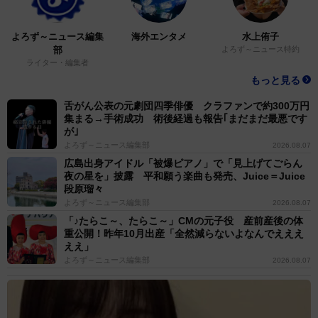
よろず～ニュース編集
海外エンタメ
水上侑子
部
よろず～ニュース特約
ライター・編集者
もっと見る
舌がん公表の元劇団四季俳優 クラファンで約300万円
集まる→手術成功 術後経過も報告｢まだまだ最悪です
が｣
よろず～ニュース編集部
2026.08.07
広島出身アイドル「被爆ピアノ」で「見上げてごらん
夜の星を」披露 平和願う楽曲も発売、Juice＝Juice
段原瑠々
よろず～ニュース編集部
2026.08.07
「♪たらこ～、たらこ～」CMの元子役 産前産後の体
重公開！昨年10月出産「全然減らないよなんでえええ
ええ」
よろず～ニュース編集部
2026.08.07