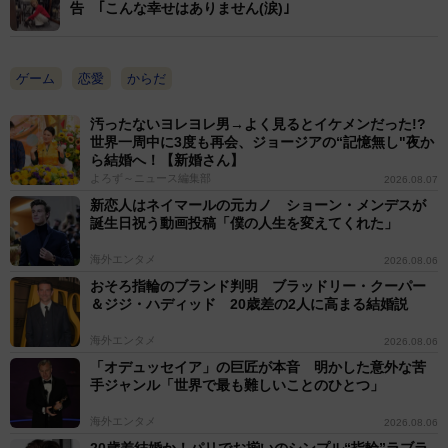
告 ｢こんな幸せはありません(涙)｣
ゲーム
恋愛
からだ
汚ったないヨレヨレ男→よく見るとイケメンだった!?
世界一周中に3度も再会、ジョージアの“記憶無し"夜か
ら結婚へ！【新婚さん】
よろず～ニュース編集部
2026.08.07
新恋人はネイマールの元カノ ショーン・メンデスが
誕生日祝う動画投稿「僕の人生を変えてくれた」
海外エンタメ
2026.08.06
おそろ指輪のブランド判明 ブラッドリー・クーパー
＆ジジ・ハディッド 20歳差の2人に高まる結婚説
海外エンタメ
2026.08.06
「オデュッセイア」の巨匠が本音 明かした意外な苦
手ジャンル「世界で最も難しいことのひとつ」
海外エンタメ
2026.08.06
20歳差結婚か！パリでお揃いのシンプル“指輪”ラブラ