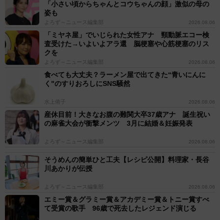
「小さい頃からちゃんとコウちゃんの顔」激似の母の
姿も
よろず～ニュース編集部
2026.08.06
「ミヤネ屋」でいじられた女性アナ 頸動脈エコー検
査受けた→いよいよアラ還 脳梗塞や心筋梗塞のリス
クを
よろず～ニュース編集部
2026.08.06
食べても大丈夫？ラーメン屋で出てきた“青いにんに
く"のすりおろしにSNS騒然
水上侑子
2026.08.06
産休目前！大きなお腹の難関大卒37歳アナ 誕生祝い
の麻雀大会が衝撃メンツ 3月に結婚＆妊娠発表
よろず～ニュース編集部
2026.08.06
そうめんの簡単ひと工夫【レシピ公開】料理家・長谷
川あかりが伝授
よろず～ニュース編集部
2026.08.06
エミー賞＆グラミー賞＆アカデミー賞＆トニー賞すべ
て受賞の歌手 96歳で死去したレジェンド演じる