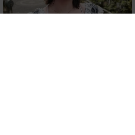
卵巣嚢腫摘出のインフルエンサー 術後の詳しい検査の結果を報
告 コスプレ姿にファン「驚きの回復力!!」
よろず～ニュース編集部
2026.08.06
＝LOVE大谷映美里、ぴったりニットでぱっくん＆チュ
ルチュル 真正面アングルで朝から「みそきん」堪能
よろず～ニュース編集部
2026.08.06
世界で活躍する「極妻」出演俳優 亡くなった大物作
曲家との思い出 生徒会長務めた高校の校歌手がける
よろず～ニュース編集部
2026.08.06
30歳ママになった天才子役「渡鬼」日向子 昨夏誕生
の息子に「大きくなってる」愛らしい姿に反響
よろず～ニュース編集部
2026.08.06
認知症ケアに“音”の可能性 40Hzのリズムで脳に刺
激、介護現場で続く新たな挑戦