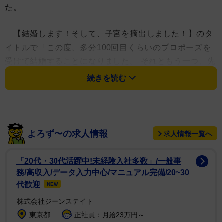
た。
【結婚します！そして、子宮を摘出しました！】のタ
イトルで「この度、多分100回目くらいのプロポーズを
受けて結婚することになりました。 それともう一つ、先
日子宮摘出の手術を受けました。」と報告。
続きを読む
子宮摘出の理由について「昨年12月に受けた人生初の
人間ドックで子宮に前がん病変(がんになる一歩手前の状
態)が見つかり、同時に過去手術歴のある子宮の病気の再
よろず〜の求人情報
求人情報一覧へ
発も判明しました」と明かし、「それぞれの対処をして
も今後繰り返すリスクが高いことを踏まえ、『これから
「20代・30代活躍中!未経験入社多数」/一般事
先の人生、最も健康でいられる選択』として、子宮全摘
務/高収入/データ入力中心/マニュアル完備/20~30
出の手術を決断しました」と説明した。
代歓迎
NEW
株式会社ジーンステイト
受診した理由について「あまりにも自分の健康に無頓
東京都
正社員：月給23万円～