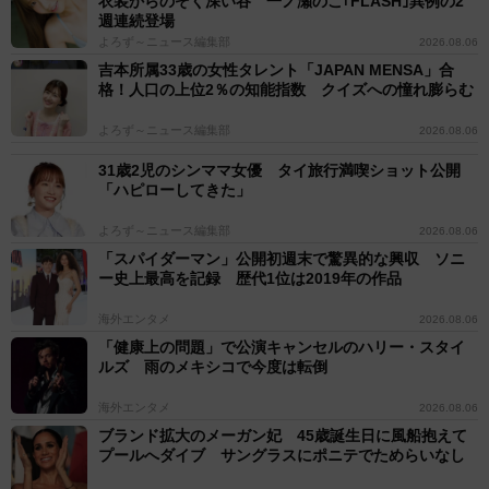
衣装からのぞく深い谷 一ノ瀬のこ｢FLASH｣異例の2
週連続登場
よろず～ニュース編集部
2026.08.06
吉本所属33歳の女性タレント「JAPAN MENSA」合
格！人口の上位2％の知能指数 クイズへの憧れ膨らむ
よろず～ニュース編集部
2026.08.06
31歳2児のシンママ女優 タイ旅行満喫ショット公開
「ハピローしてきた」
よろず～ニュース編集部
2026.08.06
「スパイダーマン」公開初週末で驚異的な興収 ソニ
ー史上最高を記録 歴代1位は2019年の作品
海外エンタメ
2026.08.06
「健康上の問題」で公演キャンセルのハリー・スタイ
ルズ 雨のメキシコで今度は転倒
海外エンタメ
2026.08.06
ブランド拡大のメーガン妃 45歳誕生日に風船抱えて
プールへダイブ サングラスにポニテでためらいなし