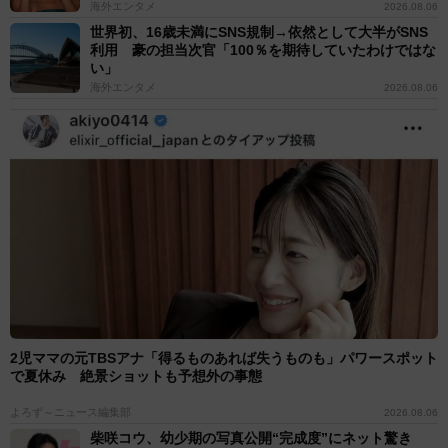
海外エンタメ
2026.08.06
世界初、16歳未満にSNS規制→依然として大半がSNS
利用 豪の担当次官「100％を期待していたわけではな
い」
海外エンタメ
2026.08.06
2児ママの元TBSアナ「得るものあれば失うものも」パワースポット
で夏休み 絶景ショットも予想外の事態
よろず～ニュース編集部
2026.08.06
柴咲コウ、幼少期の写真公開“完成度”にネット驚き