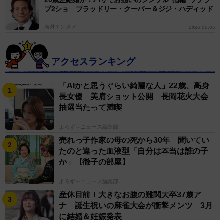
ブ2ショ ブラッドリー・クーパー＆ジジ・ハディッド
海外エンタメ
2026.08.05
アクセスランキング
「AIかと思うぐらい綺麗な人」22歳、高身
長女優 美肩ショット公開 長岡花火大会
抽選当たって満喫
よろず～ニュース編集部
売れっ子作家の母の死から30年 聞いてい
たのと違った血液型「自分は本当は誰の子
か」【徹子の部屋】
よろず～ニュース編集部
産休目前！大きなお腹の難関大卒37歳ア
ナ 誕生祝いの麻雀大会が衝撃メンツ 3月
に結婚＆妊娠発表