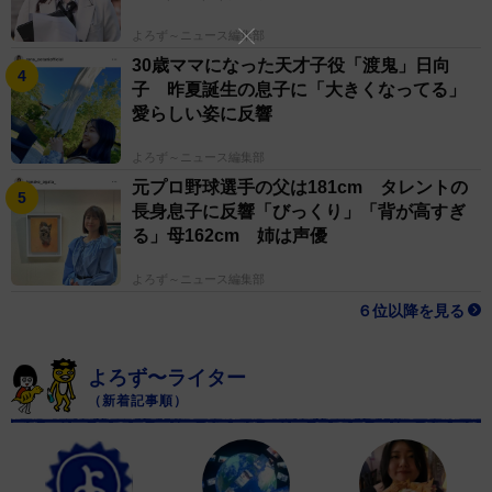
よろず～ニュース編集部
30歳ママになった天才子役「渡鬼」日向
子 昨夏誕生の息子に「大きくなってる」
愛らしい姿に反響
よろず～ニュース編集部
元プロ野球選手の父は181cm タレントの
長身息子に反響「びっくり」「背が高すぎ
る」母162cm 姉は声優
よろず～ニュース編集部
６位以降を見る
よろず〜ライター
（新着記事順）