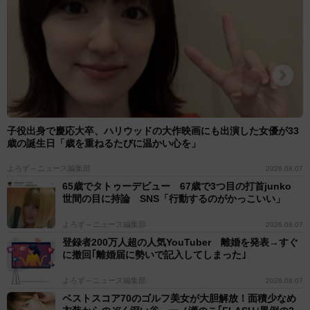
子役出身で慶応大卒、ハリウッドの大作映画にも出演した女優が33
歳の誕生日「歳を重ねるたびに温かい心を」
よろず～ニュース編集部
2026.08.07
65歳でタトゥーデビュー 67歳で3つ目の打首junko
世間の目に持論 SNS「行動するのがかっこいい」
よろず～ニュース編集部
2026.08.07
登録者200万人超の人気YouTuber 離婚を発表→すぐ
に撤回｢離婚届に勢いで記入してしまった｣
よろず～ニュース編集部
2026.08.07
ベストスコア70のゴルフ美女が大胆解放！面積少なめ