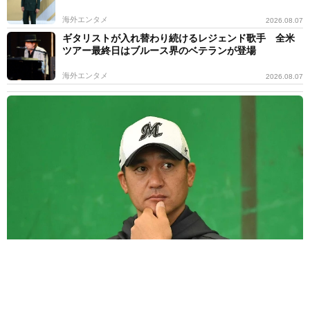
海外エンタメ
2026.08.07
ギタリストが入れ替わり続けるレジェンド歌手 全米
ツアー最終日はブルース界のベテランが登場
海外エンタメ
2026.08.07
父はプロ野球元エース 元チアのタレント娘が“激似"2ショット「ま
ぁ、そっくり」「絆がとても素敵」の声
よろず～ニュース編集部
2026.08.07