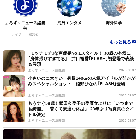
よろず～ニュース編集
海外エンタメ
海外科学
部
ライター・編集者
もっと見る
｢モッチモチ｣な声優界No.1スタイル！ 38歳の本気に
｢身体張りすぎてる｣ 井口裕香｢FLASH｣初登場で表紙
＆巻頭
よろず～ニュース編集部
2026.08.07
小さいのに大きい！身長148㎝の人気アイドルが前かが
みスペシャルショット 姫野ひなの｢FLASH｣登場
よろず～ニュース編集部
2026.08.07
もうすぐ58歳！武田久美子の美魔女ぶりに「いつまで
も綺麗」「若くて素適な体型」 23年ぶり写真集のタイ
トル決定
よろず～ニュース編集部
2026.08.07