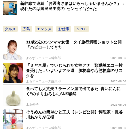
新幹線で連続「お医者さまはいらっしゃいませんか？」→
現れたのは国民民主党の“センセイ”だった
グルメ
広島
エンタメ
お仕事
ＳＮＳ
31歳2児のシンママ女優 タイ旅行満喫ショット公開
「ハピローしてきた」
よろず～ニュース編集部
2026.08.06
「ミヤネ屋」でいじられた女性アナ 頸動脈エコー検
査受けた→いよいよアラ還 脳梗塞や心筋梗塞のリス
クを
よろず～ニュース編集部
2026.08.06
食べても大丈夫？ラーメン屋で出てきた“青いにんに
く"のすりおろしにSNS騒然
水上侑子
2026.08.06
そうめんの簡単ひと工夫【レシピ公開】料理家・長谷
川あかりが伝授
よろず～ニュース編集部
2026.08.06