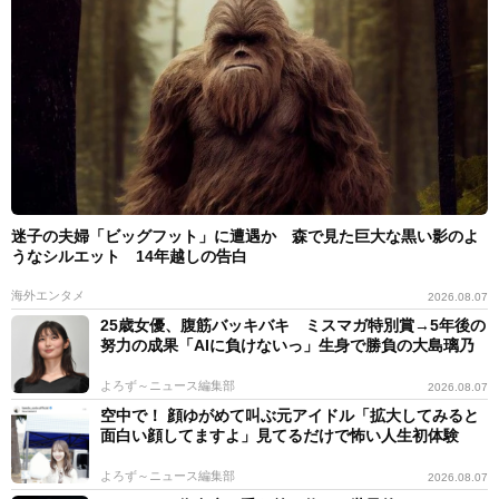
迷子の夫婦「ビッグフット」に遭遇か 森で見た巨大な黒い影のよ
うなシルエット 14年越しの告白
海外エンタメ
2026.08.07
25歳女優、腹筋バッキバキ ミスマガ特別賞→5年後の
努力の成果「AIに負けないっ」生身で勝負の大島璃乃
よろず～ニュース編集部
2026.08.07
空中で！ 顔ゆがめて叫ぶ元アイドル「拡大してみると
面白い顔してますよ」見てるだけで怖い人生初体験
よろず～ニュース編集部
2026.08.07