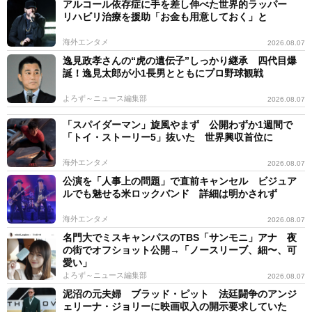
アルコール依存症に手を差し伸べた世界的ラッパー
リハビリ治療を援助「お金も用意しておく」と
海外エンタメ
2026.08.07
逸見政孝さんの“虎の遺伝子”しっかり継承 四代目爆
誕！逸見太郎が小1長男とともにプロ野球観戦
よろず～ニュース編集部
2026.08.07
「スパイダーマン」旋風やまず 公開わずか1週間で
「トイ・ストーリー5」抜いた 世界興収首位に
海外エンタメ
2026.08.07
公演を「人事上の問題」で直前キャンセル ビジュア
ルでも魅せる米ロックバンド 詳細は明かされず
海外エンタメ
2026.08.07
名門大でミスキャンパスのTBS「サンモニ」アナ 夜
の街でオフショット公開→「ノースリーブ、細〜、可
愛い」
よろず～ニュース編集部
2026.08.07
泥沼の元夫婦 ブラッド・ピット 法廷闘争のアンジ
ェリーナ・ジョリーに映画収入の開示要求していた