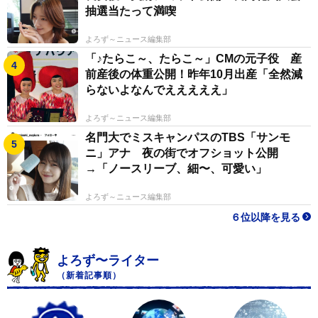
抽選当たって満喫
よろず～ニュース編集部
「♪たらこ～、たらこ～」CMの元子役 産
前産後の体重公開！昨年10月出産「全然減
らないよなんでえええええ」
よろず～ニュース編集部
名門大でミスキャンパスのTBS「サンモ
ニ」アナ 夜の街でオフショット公開
→「ノースリーブ、細〜、可愛い」
よろず～ニュース編集部
６位以降を見る
よろず〜ライター
（新着記事順）