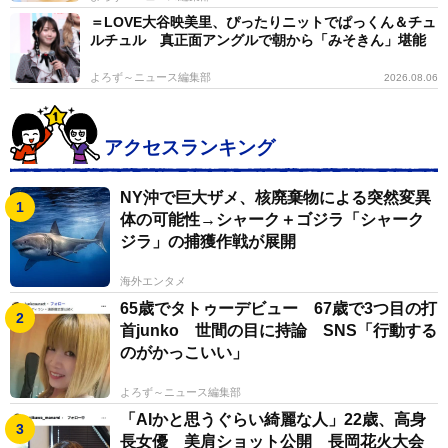
＝LOVE大谷映美里、ぴったりニットでぱっくん＆チュ
ルチュル 真正面アングルで朝から「みそきん」堪能
よろず～ニュース編集部
2026.08.06
アクセスランキング
NY沖で巨大ザメ、核廃棄物による突然変異
体の可能性→シャーク＋ゴジラ「シャーク
ジラ」の捕獲作戦が展開
海外エンタメ
65歳でタトゥーデビュー 67歳で3つ目の打
首junko 世間の目に持論 SNS「行動する
のがかっこいい」
よろず～ニュース編集部
「AIかと思うぐらい綺麗な人」22歳、高身
長女優 美肩ショット公開 長岡花火大会