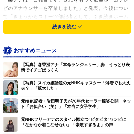
ビのアナウンサーを卒業しました」と発表。今後につい
て「きょうからスポーツ部記者として、引き続きホーム
テレビで働きます」と同局内での部署の異動を伝えた。
続きを読む
心境について「まだまだアナウンサーを続けたかった
のですが」と率直な思いを記しつつも、「これまで積み
おすすめニュース
上げてきたものを生かし、皆様に情報を届けていきま
【写真】森香澄アナ「本命ランジェリー」姿 うっとり表
す。 引き続きよろしくお願いいたします」とつづった。
情でイチゴぱっくん
投稿には送別会の様子や、アナウンサーとして活動した
様子を写真として添えた。
【写真】スイカ級話題の元NHKキャスター「薄着でも大丈
夫？」「拡大した」
榮アナは立命館大学を卒業後、2004年4月に広島ホー
元NHK記者・岩田明子氏が70年代セーラー服姿公開 ネッ
ムテレビに入社。報道番組や地元球団・広島東洋カープ
ト「お似合い（笑）」「本当に女子学生」
の中継などを担当し、同局の名物アナウンサーとして活
元NHKフリーアナのスタイル際立つ“ピタピタ"ワンピに
躍していた。
「なかなか着こなせない」「素敵すぎるよ」の声