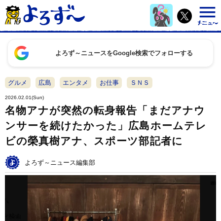
よろず～ニュースをGoogle検索でフォローする
グルメ
広島
エンタメ
お仕事
ＳＮＳ
2026.02.01(Sun)
名物アナが突然の転身報告「まだアナウ
ンサーを続けたかった」広島ホームテレ
ビの榮真樹アナ、スポーツ部記者に
よろず～ニュース編集部