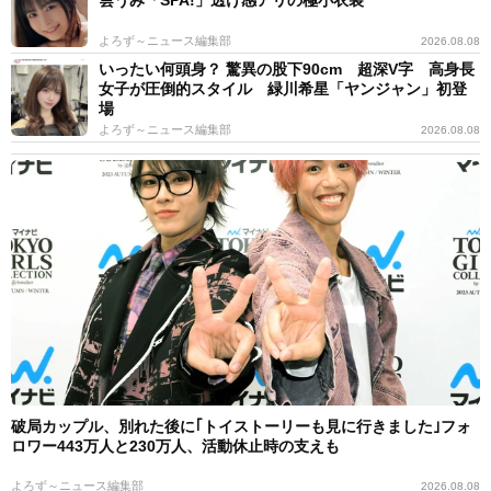
よろず～ニュース編集部
2026.08.08
いったい何頭身？ 驚異の股下90cm 超深V字 高身長
女子が圧倒的スタイル 緑川希星「ヤンジャン」初登
場
よろず～ニュース編集部
2026.08.08
破局カップル、別れた後に｢トイストーリーも見に行きました｣フォ
ロワー443万人と230万人、活動休止時の支えも
よろず～ニュース編集部
2026.08.08