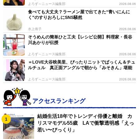
よろず～ニュース編集部
2026.08.06
食べても大丈夫？ラーメン屋で出てきた“青いにんに
く"のすりおろしにSNS騒然
水上侑子
2026.08.06
そうめんの簡単ひと工夫【レシピ公開】料理家・長谷
川あかりが伝授
よろず～ニュース編集部
2026.08.06
＝LOVE大谷映美里、ぴったりニットでぱっくん＆チュ
ルチュル 真正面アングルで朝から「みそきん」堪能
よろず～ニュース編集部
2026.08.06
アクセスランキング
結婚生活18年でトレンディ俳優と離婚 カ
リスマモデル55歳 LAで衝撃透明感「えっ
若い〜びっくり」