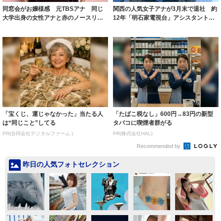
同窓会がお嬢様感 元TBSアナ 同じ
関西の人気女子アナが3月末で退社 約
大学出身の女性アナと赤のノースリー
12年「明石家電視台」アシスタント
ブで出席 ...
フリー転...
「宝くじ、運じゃなかった」当たる人
「たばこ税なし」600円→83円の新型
は“同じこと”してる
タバコに喫煙者群がる
PR(合同会社デジタルファーム )
PR(株式会社HAL)
Recommended by
昨日の人気フォトセレクション