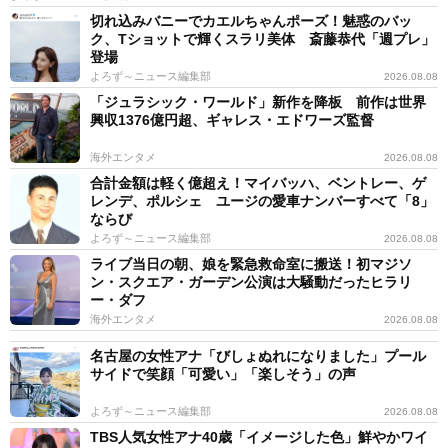
切れ込みバニーでカエルちゃんポーズ！魅惑のバッ
ク、Tショットで輝くスラリ美体 斎藤恭代「週プレ」
登場
よろず～ニュース編集部
2026.08.08
「ジュラシック・ワールド」新作を降板 前作は世界
興収1376億円超、ギャレス・エドワーズ監督
海外エンタメ
2026.08.08
合計金額は軽く億超え！マイバッハ、ベントレー、ゲ
レンデ、ポルシェ ユージの愛車ナンバーすべて「8」
ならび
よろず～ニュース編集部
2026.08.08
ライブ当日の朝、娘を緊急救命室に搬送！初マジソ
ン・スクエア・ガーデン公演は大騒動だったヒラリ
ー・ダフ
海外エンタメ
2026.08.08
名古屋の女性アナ「びしょぬれになりました」プール
サイドで笑顔「可愛い」「楽しそう」の声
よろず～ニュース編集部
2026.08.08
TBS人気女性アナ40歳「イメージした色」鮮やかワイ