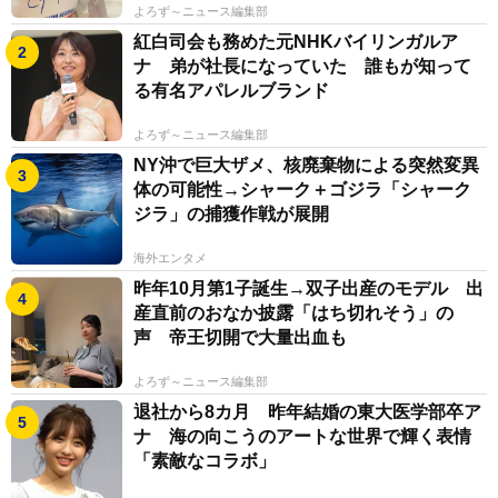
よろず～ニュース編集部
紅白司会も務めた元NHKバイリンガルア
ナ 弟が社長になっていた 誰もが知って
る有名アパレルブランド
よろず～ニュース編集部
NY沖で巨大ザメ、核廃棄物による突然変異
体の可能性→シャーク＋ゴジラ「シャーク
ジラ」の捕獲作戦が展開
海外エンタメ
昨年10月第1子誕生→双子出産のモデル 出
産直前のおなか披露「はち切れそう」の
声 帝王切開で大量出血も
よろず～ニュース編集部
退社から8カ月 昨年結婚の東大医学部卒ア
ナ 海の向こうのアートな世界で輝く表情
「素敵なコラボ」