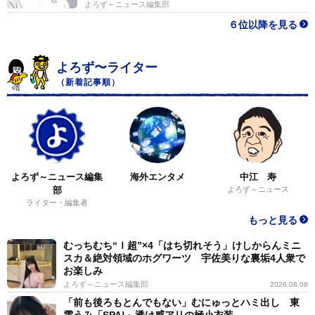
よろず～ニュース編集部
６位以降を見る
よろず〜ライター
（新着記事順）
よろず～ニュース編集
海外エンタメ
中江 寿
部
よろず～ニュース
ライター・編集者
もっと見る
むっちむち“Ｉ超”×4「はち切れそう」けしからんミニ
スカ＆絶対領域のホグワーツ 宇佐美りな裏垢4人衆で
お楽しみ
よろず～ニュース編集部
2026.08.08
「前も後ろもとんでもない」むにゅっとハミ出し 東
雲うみ「SPA!」透け感アリの極小衣装