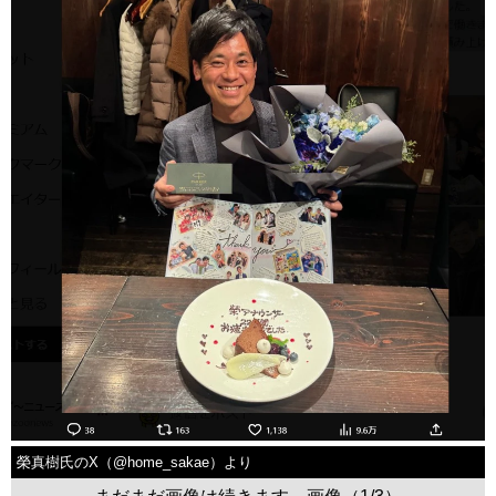
榮真樹氏のX（@home_sakae）より