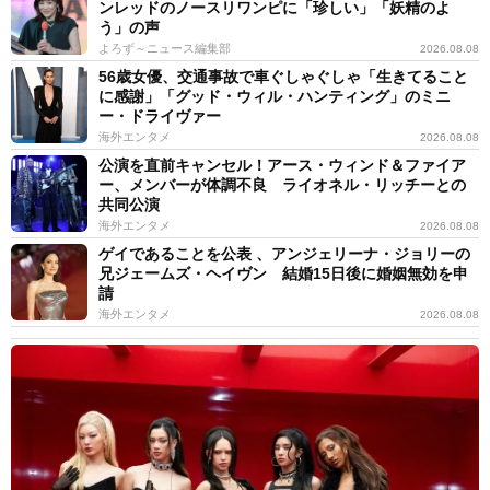
ンレッドのノースリワンピに「珍しい」「妖精のよ
う」の声
よろず～ニュース編集部
2026.08.08
56歳女優、交通事故で車ぐしゃぐしゃ「生きてること
に感謝」「グッド・ウィル・ハンティング」のミニ
ー・ドライヴァー
海外エンタメ
2026.08.08
公演を直前キャンセル！アース・ウィンド＆ファイア
ー、メンバーが体調不良 ライオネル・リッチーとの
共同公演
海外エンタメ
2026.08.08
ゲイであることを公表 、アンジェリーナ・ジョリーの
兄ジェームズ・ヘイヴン 結婚15日後に婚姻無効を申
請
海外エンタメ
2026.08.08