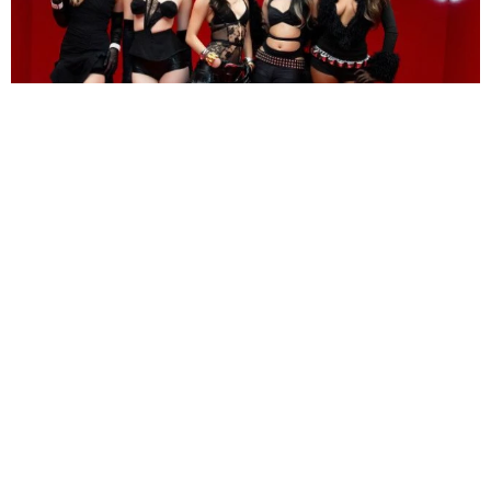
人気米ガールズグループ「ずっとかけがえのない存在」映画に無期
限活動休止のメンバーが出演していた
海外エンタメ
2026.08.08
第1子誕生のノブコブ吉村「向こうは覚えていないんじ
ゃねーかな」子連れ合コン参加プラン 破天荒キャラ
の悩みも
中江 寿
2026.08.08
エマ・フロスト役で豪出身のスリラー女優がマーベル
に仲間入り リブート版「X―MEN」
海外エンタメ
2026.08.08
退社から8カ月 昨年結婚の東大医学部卒アナ 海の向
こうのアートな世界で輝く表情「素敵なコラボ」
よろず～ニュース編集部
2026.08.08
課金が止まらない！亡くなった母のサブスク契約って