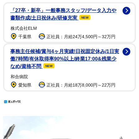
「27卒・新卒」一般事務スタッフ/データ入力や
書類作成/土日祝休み/研修充実
NEW
株式会社ELM
千葉県
正社員：月給24万4,500円～32万円
事務主任候補/賞与4ヶ月実績!日祝固定休み/1日実
働7時間/有休取得率90%以上/終業17:00&残業少
なめ/資格不問
NEW
和合病院
愛知県
正社員：月給18万8,000円～22万円