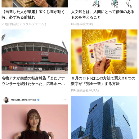
【当選した人が暴露】宝くじ運が動く
人文知とは、人間にとって価値のある
時、必ずある前触れ
ものを考えること
PR(合同会社デジタルファーム )
PR(國學院大學)
名物アナが突然の転身報告「まだアナ
８月のロト6はこの方法で買え!!６つの
ウンサーを続けたかった」広島ホーム
数字が『完全一致』する方法
テレビの榮真...
PR(株式会社MURA)