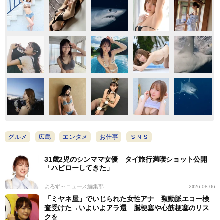
グルメ
広島
エンタメ
お仕事
ＳＮＳ
31歳2児のシンママ女優 タイ旅行満喫ショット公開
「ハピローしてきた」
よろず～ニュース編集部
2026.08.06
「ミヤネ屋」でいじられた女性アナ 頸動脈エコー検
査受けた→いよいよアラ還 脳梗塞や心筋梗塞のリス
クを