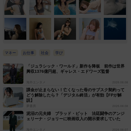
マネー
お仕事
社会
学び
「ジュラシック・ワールド」新作を降板 前作は世界
興収1376億円超、ギャレス・エドワーズ監督
海外エンタメ
2026.08.08
課金が止まらない！亡くなった母のサブスク契約って
どう解除したら？「デジタル終活」が有効【FPが解
説】
夢書房
2026.08.08
泥沼の元夫婦 ブラッド・ピット 法廷闘争のアンジ
ェリーナ・ジョリーに映画収入の開示要求していた
海外エンタメ
2026.08.07