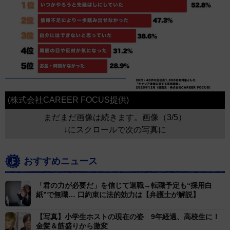
(株式会社CAREER FOCUS提供)
まだまだ画像は続きます。画像（3/5）
↓にスクロールで次の写真に
おすすめニュース
「君の力が必要だ」を信じて退職→転職予定も“採用白
紙”で無職… 口約束に法的効力は【弁護士が解説】
【写真】小学生ホストの現在の姿 9年経過、高校生に！
金髪＆筋盛りから激変