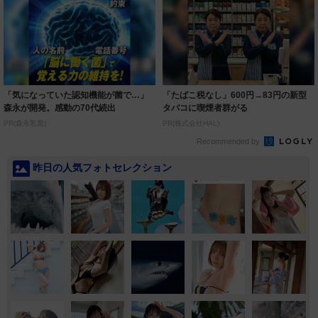
「気になっていた認知機能が菌で…」
「たばこ税なし」600円→83円の新型
森永が開発。感動の70代続出
タバコに喫煙者群がる
PR(森永乳業)
PR(株式会社HAL)
Recommended by
昨日の人気フォトセレクション