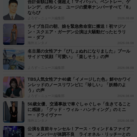
合計金額は軽く億超え！マイバッハ、ベントレー、ゲ
レンデ、ポルシェ ユージの愛車ナンバーすべて「8」
ならび
よろず～ニュース編集部
2026.08.08
ライブ当日の朝、娘を緊急救命室に搬送！初マジソ
ン・スクエア・ガーデン公演は大騒動だったヒラリ
ー・ダフ
海外エンタメ
2026.08.08
名古屋の女性アナ「びしょぬれになりました」プール
サイドで笑顔「可愛い」「楽しそう」の声
よろず～ニュース編集部
2026.08.08
TBS人気女性アナ40歳「イメージした色」鮮やかワイ
ンレッドのノースリワンピに「珍しい」「妖精のよ
う」の声
よろず～ニュース編集部
2026.08.08
56歳女優、交通事故で車ぐしゃぐしゃ「生きてること
に感謝」「グッド・ウィル・ハンティング」のミニ
ー・ドライヴァー
海外エンタメ
2026.08.08
公演を直前キャンセル！アース・ウィンド＆ファイア
ー、メンバーが体調不良 ライオネル・リッチーとの