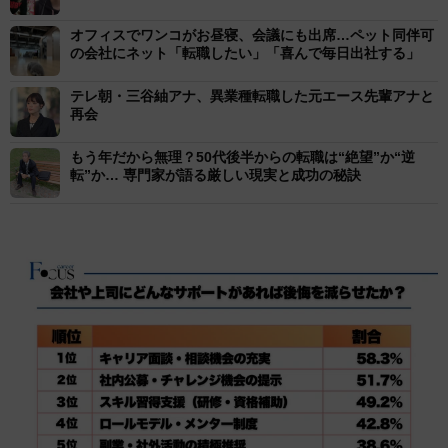
オフィスでワンコがお昼寝、会議にも出席…ペット同伴可
の会社にネット「転職したい」「喜んで毎日出社する」
テレ朝・三谷紬アナ、異業種転職した元エース先輩アナと
再会
もう年だから無理？50代後半からの転職は“絶望”か“逆
転”か… 専門家が語る厳しい現実と成功の秘訣