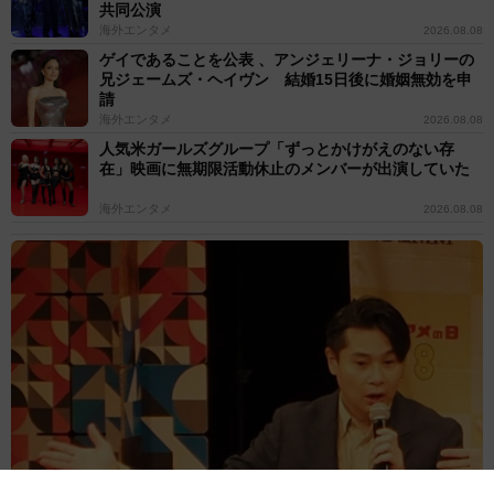
共同公演
海外エンタメ
2026.08.08
ゲイであることを公表 、アンジェリーナ・ジョリーの
兄ジェームズ・ヘイヴン 結婚15日後に婚姻無効を申
請
海外エンタメ
2026.08.08
人気米ガールズグループ「ずっとかけがえのない存
在」映画に無期限活動休止のメンバーが出演していた
海外エンタメ
2026.08.08