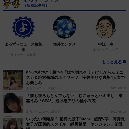
（新着記事順）
よろず～ニュース編集
海外エンタメ
中江 寿
部
よろず～ニュース
ライター・編集者
もっと見る
むっちむち“Ｉ超”×4「はち切れそう」けしからんミニ
スカ＆絶対領域のホグワーツ 宇佐美りな裏垢4人衆で
お楽しみ
よろず～ニュース編集部
2026.08.08
「前も後ろもとんでもない」むにゅっとハミ出し 東
雲うみ「SPA!」透け感アリの極小衣装
よろず～ニュース編集部
2026.08.08
いったい何頭身？ 驚異の股下90cm 超深V字 高身長
女子が圧倒的スタイル 緑川希星「ヤンジャン」初登