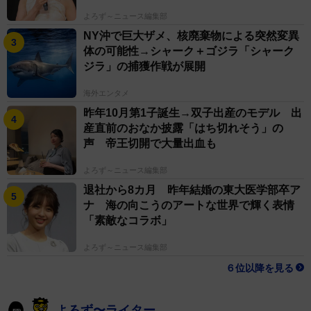
よろず～ニュース編集部
NY沖で巨大ザメ、核廃棄物による突然変異
体の可能性→シャーク＋ゴジラ「シャーク
ジラ」の捕獲作戦が展開
海外エンタメ
昨年10月第1子誕生→双子出産のモデル 出
産直前のおなか披露「はち切れそう」の
声 帝王切開で大量出血も
よろず～ニュース編集部
退社から8カ月 昨年結婚の東大医学部卒ア
ナ 海の向こうのアートな世界で輝く表情
「素敵なコラボ」
よろず～ニュース編集部
６位以降を見る
よろず〜ライター