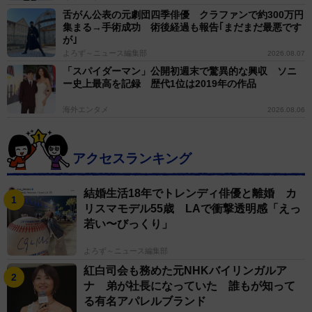
舌がん公表の元劇団四季俳優 クラファンで約300万円
集まる→手術成功 術後経過も報告｢まだまだ最悪です
が｣
よろず～ニュース編集部
2026.08.07
「スパイダーマン」公開初週末で驚異的な興収 ソニ
ー史上最高を記録 歴代1位は2019年の作品
海外エンタメ
2026.08.06
アクセスランキング
結婚生活18年でトレンディ俳優と離婚 カ
リスマモデル55歳 LAで衝撃透明感「えっ
若い〜びっくり」
よろず～ニュース編集部
紅白司会も務めた元NHKバイリンガルア
ナ 弟が社長になっていた 誰もが知って
る有名アパレルブランド