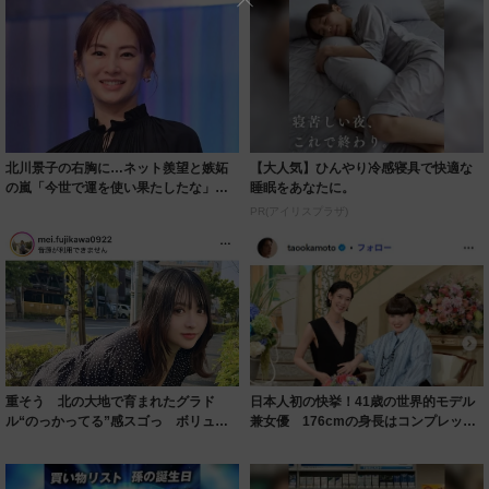
北川景子の右胸に…ネット羨望と嫉妬
【大人気】ひんやり冷感寝具で快適な
の嵐「今世で運を使い果たしたな」
睡眠をあなたに。
「ガッツリ行っ...
PR(アイリスプラザ)
重そう 北の大地で育まれたグラド
日本人初の快挙！41歳の世界的モデル
ル“のっかってる”感スゴっ ボリュー
兼女優 176cmの身長はコンプレック
ミー連発「ア...
スだっ...