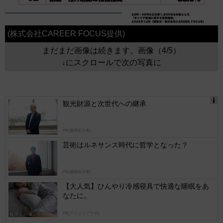
(株式会社CAREER FOCUS提供)
まだまだ画像は続きます。画像（4/5）
↓にスクロールで次の写真に
観光財源と次世代への継承
Ads
by
PR(國學院大學)
logly
芸術はルネサンス時代に哲学となった？
PR(國學院大學)
【大人気】ひんやり冷感寝具で快適な睡眠をあ
なたに。
PR(アイリスプラザ)