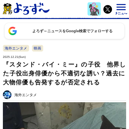
よろず～ニュースをGoogle検索でフォローする
海外エンタメ
映画
2025.12.21(Sun)
『スタンド・バイ・ミー』の子役 他界し
た子役出身俳優から不適切な誘い？過去に
大物俳優も告発するが否定される
海外エンタメ