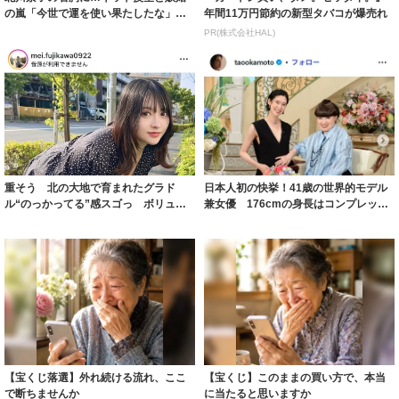
の嵐「今世で運を使い果たしたな」
年間11万円節約の新型タバコが爆売れ
「ガッツリ行っ...
PR(株式会社HAL)
重そう 北の大地で育まれたグラド
日本人初の快挙！41歳の世界的モデル
ル“のっかってる”感スゴっ ボリュー
兼女優 176cmの身長はコンプレック
ミー連発「ア...
スだっ...
【宝くじ落選】外れ続ける流れ、ここ
【宝くじ】このままの買い方で、本当
で断ちませんか
に当たると思いますか