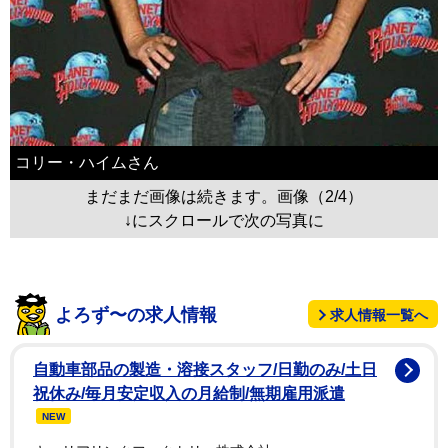
コリー・ハイムさん
まだまだ画像は続きます。画像（2/4）
↓にスクロールで次の写真に
よろず〜の求人情報
求人情報一覧へ
自動車部品の製造・溶接スタッフ/日勤のみ/土日
祝休み/毎月安定収入の月給制/無期雇用派遣
NEW