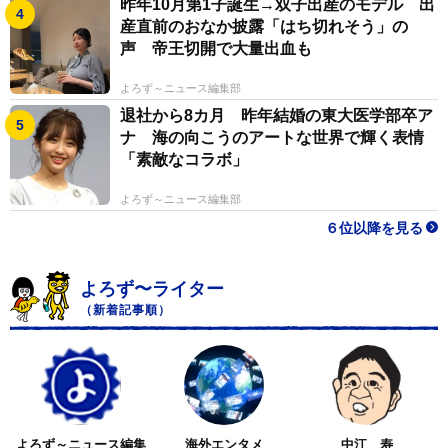
昨年10月第1子誕生→双子出産のモデル 出
産直前のおなか披露「はち切れそう」の
声 帝王切開で大量出血も
よろず～ニュース編集部
退社から8カ月 昨年結婚の東大医学部卒ア
ナ 海の向こうのアートな世界で輝く表情
「素敵なコラボ」
よろず～ニュース編集部
６位以降を見る
よろず〜ライター
（新着記事順）
よろず～ニュース編集
海外エンタメ
中江 寿