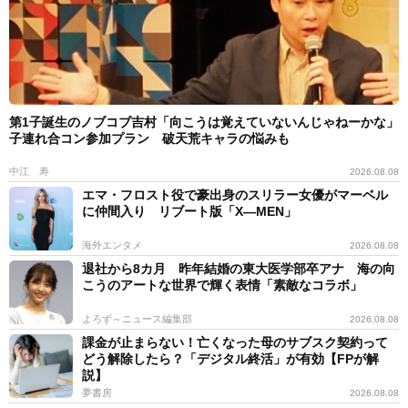
第1子誕生のノブコブ吉村「向こうは覚えていないんじゃねーかな」
子連れ合コン参加プラン 破天荒キャラの悩みも
中江 寿
2026.08.08
エマ・フロスト役で豪出身のスリラー女優がマーベル
に仲間入り リブート版「X―MEN」
海外エンタメ
2026.08.08
退社から8カ月 昨年結婚の東大医学部卒アナ 海の向
こうのアートな世界で輝く表情「素敵なコラボ」
よろず～ニュース編集部
2026.08.08
課金が止まらない！亡くなった母のサブスク契約って
どう解除したら？「デジタル終活」が有効【FPが解
説】
夢書房
2026.08.08