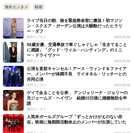
海外エンタメ
映画
ライブ当日の朝、娘を緊急救命室に搬送！初マジソ
ン・スクエア・ガーデン公演は大騒動だったヒラリ
ー・ダフ
海外エンタメ
2026.08.08
56歳女優、交通事故で車ぐしゃぐしゃ「生きてること
に感謝」「グッド・ウィル・ハンティング」のミニ
ー・ドライヴァー
海外エンタメ
2026.08.08
公演を直前キャンセル！アース・ウィンド＆ファイア
ー、メンバーが体調不良 ライオネル・リッチーとの
共同公演
海外エンタメ
2026.08.08
ゲイであることを公表 、アンジェリーナ・ジョリーの
兄ジェームズ・ヘイヴン 結婚15日後に婚姻無効を申
請
海外エンタメ
2026.08.08
人気米ガールズグループ「ずっとかけがえのない存
在」映画に無期限活動休止のメンバーが出演していた
海外エンタメ