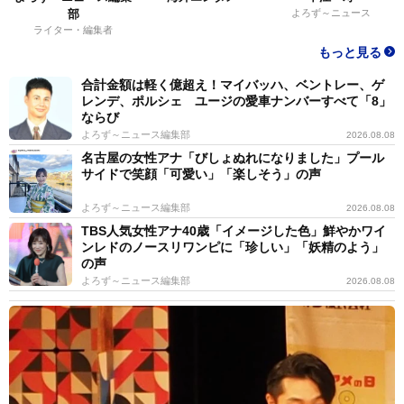
部
よろず～ニュース
ライター・編集者
もっと見る
合計金額は軽く億超え！マイバッハ、ベントレー、ゲ
レンデ、ポルシェ ユージの愛車ナンバーすべて「8」
ならび
よろず～ニュース編集部
2026.08.08
名古屋の女性アナ「びしょぬれになりました」プール
サイドで笑顔「可愛い」「楽しそう」の声
よろず～ニュース編集部
2026.08.08
TBS人気女性アナ40歳「イメージした色」鮮やかワイ
ンレドのノースリワンピに「珍しい」「妖精のよう」
の声
よろず～ニュース編集部
2026.08.08