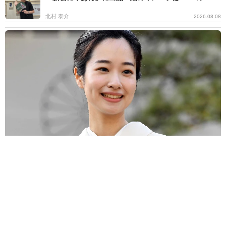
北村 泰介
2026.08.08
日本舞踊家元の朝ドラ出演女優 32歳のハグにほっこり 同じ8月
生まれの愛犬との姿に「ツボります」
よろず～ニュース編集部
2026.08.08
昨年10月第1子誕生→双子出産のモデル 出産直前のお
なか披露「はち切れそう」の声 帝王切開で大量出血
も
よろず～ニュース編集部
2026.08.08