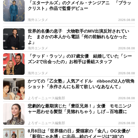
「エターナルズ」のクメイル・ナンジアニ 「ブラッ
クリスト」作品で監督デビュー
海外エンタメ
2026.08.08
世界的名優の息子 大物歌手のMV出演反対されてい
た まさかの本人から電話「何の前触れもなかった
よ」
海外エンタメ
2026.08.08
「テッド・ラッソ」の37歳女優 結婚していた「シー
ズン2で出会ったの」お相手は番組スタッフ
海外エンタメ
2026.08.08
かつての「乙女塾」人気アイドル ribbonの2人が街角
ショット「永作さんにも居て欲しいなあなんて」
よろず～ニュース編集部
2026.08.08
悲劇的な最期演じた「豊臣兄弟！」女優 モモニンジ
ャー思わせる髪型「見惚れちゃう」しげ→百地霞に
よろず～ニュース編集部
2026.08.08
8月8日は「世界猫の日」愛猫家の「金八」OG女優が
「新宿にゃあ博」に出品…絵のイメージは“3B”の