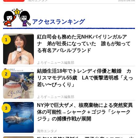
2026.08.08
アクセスランキング
紅白司会も務めた元NHKバイリンガルア
ナ 弟が社長になっていた 誰もが知って
る有名アパレルブランド
よろず～ニュース編集部
結婚生活18年でトレンディ俳優と離婚 カ
リスマモデル55歳 LAで衝撃透明感「えっ
若い〜びっくり」
よろず～ニュース編集部
NY沖で巨大ザメ、核廃棄物による突然変異
体の可能性→シャーク＋ゴジラ「シャーク
ジラ」の捕獲作戦が展開
海外エンタメ