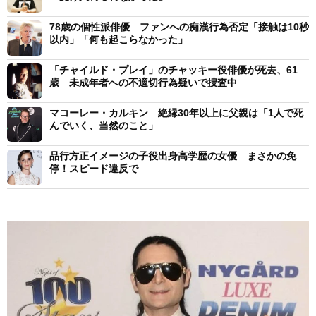
78歳の個性派俳優 ファンへの痴漢行為否定「接触は10秒
以内」「何も起こらなかった」
「チャイルド・プレイ」のチャッキー役俳優が死去、61
歳 未成年者への不適切行為疑いで捜査中
マコーレー・カルキン 絶縁30年以上に父親は「1人で死
んでいく、当然のこと」
品行方正イメージの子役出身高学歴の女優 まさかの免
停！スピード違反で