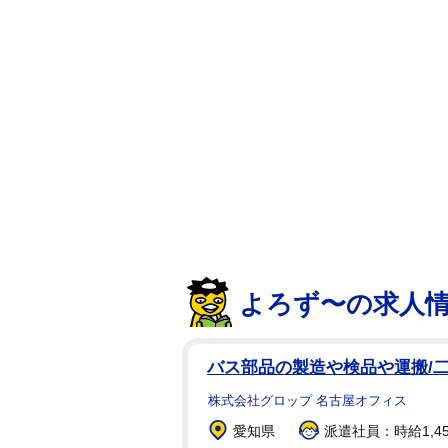
り、すでに違法駐車などによる累
でさらに３点が加算され、累積１
なお、エマは２０２３年９月にオ
修士課程に入学。その後コースを
れている。
よろず〜の求人
バス部品の製造や検品や運搬/
株式会社グロップ 名古屋オフィス
愛知県
派遣社員：時給1,45