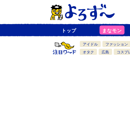
トップ
まなモン
ニ
ュ
ー
アイドル
ファッション
ス
一
オタク
広島
コスプ
覧