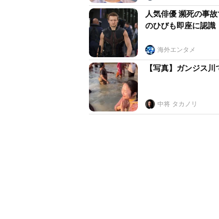
人気俳優 瀕死の事
のひびも即座に認識
海外エンタメ
【写真】ガンジス川
中将 タカノリ