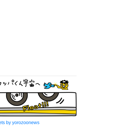
アクセスランキング
紅白司会も務めた元NHKバイ
リンガルアナ 弟が社長にな
っていた 誰もが知ってる有
名アパレルブランド
よろず～ニュース編集部
NY沖で巨大ザメ、核廃棄物
による突然変異体の可能性→
シャーク＋ゴジラ「シャーク
ジラ」の捕獲作戦が展開
海外エンタメ
昨年10月第1子誕生→双子出
産のモデル 出産直前のおな
か披露「はち切れそう」の
声 帝王切開で大量出血も