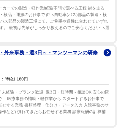
ーカーでの製造・軽作業!経験不問で選べる工程 街を走る
検品・運搬のお仕事です! <自動車(バス)部品の製造・検
後) バス部品の製造工場にて、ご希望や適性に合わせていずれ
。 最初は先輩がしっかり教えるのでご安心ください! <選
・外来事務・週3日～・マンツーマンの研修
時給1,180円
 未経験・ブランク歓迎! 週3日・短時間～相談OK 安心の院
で、 医療事務の補助・軽作業から スタートするお仕事で
お任せする業務 書類整理・仕分け・データ入力 入院事務のサ
操作など) 慣れてきたらお任せする業務 診療報酬の計算補