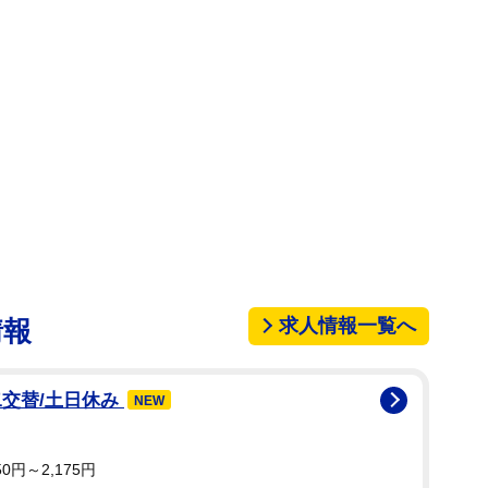
積違反点数が９点に達していた。今回のスピード違反
２点により免許停止処分が確定した。
ックスフォード大学のクリエイティブライティング
切り替え、現在は博士号取得を目指していると報じら
求人情報一覧へ
情報
二交替/土日休み
NEW
0円～2,175円