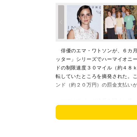
俳優のエマ・ワトソンが、６カ月
ッター」シリーズでハーマイオニ
ドの制限速度３０マイル（約４８
転していたところを摘発された。
ンド（約２０万円）の罰金支払い
エマはスピード違反を認めた後、
い渡された。地元メディアによる
分に理解しており、罰を受け入れ
違反当時、エマは約３万ポンド（