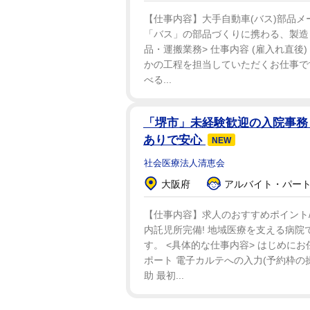
【仕事内容】大手自動車(バス)部品メ
「バス」の部品づくりに携わる、製造・
品・運搬業務> 仕事内容 (雇入れ直
かの工程を担当していただくお仕事です
べる...
「堺市」未経験歓迎の入院事務
ありで安心
NEW
社会医療法人清恵会
大阪府
アルバイト・パート：
【仕事内容】求人のおすすめポイント/
内託児所完備! 地域医療を支える病院
す。 <具体的な仕事内容> はじめに
ポート 電子カルテへの入力(予約枠の
助 最初...