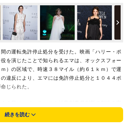
間の運転免許停止処分を受けた。映画「ハリー・ポ
ー役を演じたことで知られるエマは、オックスフォー
ｋｍ）の区域で、時速３８マイル（約６１ｋｍ）で運
この違反により、エマには免許停止処分と１０４４ポ
が命じられた。
１６日にハイ・ウィコム治安判事裁判所で判決を言
と、当日は代理人が出廷し、本人は「自分の立場を十
続きを読む
る」とコメントしたという。
約６００万円）相当のアウディＳ３を運転してお