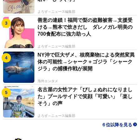
よろず～ニュース編集部
善意の連鎖！福岡で梨の盗難被害→支援受
ける→熊本で炊きだし ダレノガレ明美の
700食配布に強力助っ人
よろず～ニュース編集部
NY沖で巨大ザメ、核廃棄物による突然変異
体の可能性→シャーク＋ゴジラ「シャーク
ジラ」の捕獲作戦が展開
海外エンタメ
名古屋の女性アナ「びしょぬれになりまし
た」プールサイドで笑顔「可愛い」「楽し
そう」の声
よろず～ニュース編集部
６位以降を見る