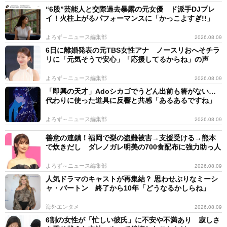
“6股”芸能人と交際過去暴露の元女優 ド派手DJプレ
イ！火柱上がるパフォーマンスに「かっこよすぎ!!」
よろず～ニュース編集部
2026.08.09
6日に離婚発表の元TBS女性アナ ノースリおへそチラ
リに「元気そうで安心」「応援してるからね」の声
よろず～ニュース編集部
2026.08.09
「即興の天才」Adoシカゴでうどん出前も箸がない…
代わりに使った道具に反響と共感「あるあるですね」
よろず～ニュース編集部
2026.08.09
善意の連鎖！福岡で梨の盗難被害→支援受ける→熊本
で炊きだし ダレノガレ明美の700食配布に強力助っ人
よろず～ニュース編集部
2026.08.09
人気ドラマのキャストが再集結？ 思わせぶりなミーシ
ャ・バートン 終了から10年「どうなるかしらね」
海外エンタメ
2026.08.09
6割の女性が「忙しい彼氏」に不安や不満あり 寂しさ