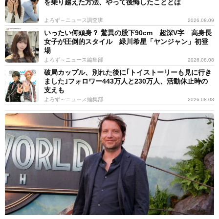
を乗り越えた方法、やって後悔したこととは
よろず～ニュース調査班
2026.08.09
いったい何頭身？ 驚異の股下90cm 超深V字 高身長
女子が圧倒的スタイル 緑川希星「ヤンジャン」初登
場
よろず～ニュース編集部
2026.08.08
破局カップル、別れた後に｢トイストーリーも見に行き
ました｣フォロワー443万人と230万人、活動休止時の
支えも
よろず～ニュース編集部
2026.08.08