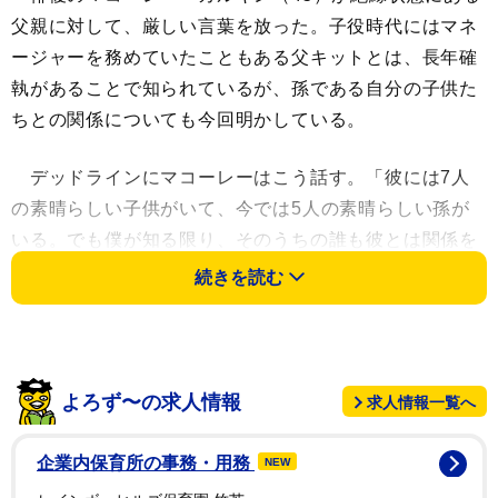
父親に対して、厳しい言葉を放った。子役時代にはマネ
ージャーを務めていたこともある父キットとは、長年確
執があることで知られているが、孫である自分の子供た
ちとの関係についても今回明かしている。
デッドラインにマコーレーはこう話す。「彼には7人
の素晴らしい子供がいて、今では5人の素晴らしい孫が
いる。でも僕が知る限り、そのうちの誰も彼とは関係を
持ちたがっていない。まったくね」「僕の兄弟があの人
続きを読む
と関係を持ちたいなら、それは構わない。僕には家に美
しい子供たちがいるし、彼の罪が子どもたちに押し付け
られることは望んでいない」「彼はおそらく一人で死ん
でいくことになるだろうけど、僕は当然のこと、と思う
よろず〜の求人情報
求人情報一覧へ
だろうね」
企業内保育所の事務・用務
NEW
婚約者ブレンダ・ソングとの間に4歳と2歳の子がいる