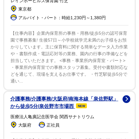
レインボーヒルズ保育園 竹芝
マコーレーは、およそ30年間口をきいていない父に「自
東京都
分の言い分を伝える」つもりは一切ないと続けている。
アルバイト・パート：時給1,230円～1,380円
【仕事内容】企業内保育所の事務・用務/徒歩5分の認可保育
園で事務募集! 生後57日～小学校就学児未満のお子様をお預
かりしています。主に保育料に関する簡単なデータ入力作業
や・書類作成・電話応対等の業務、園内の行事の準備などを
担当していただきます。 <事務・事業所内保育室・パート>
・事業所内保育室での事務スタッフ募集。受付や書類対応な
どを通じて、現場を支えるお仕事です。 ・竹芝駅徒歩5分で
通い...
介護事務/介護事務/大阪府/南海本線「泉佐野駅」
から徒歩5分/泉佐野市市場西
NEW
医療法人亀廣記念医学会 関西サナトリウム
大阪府
正社員