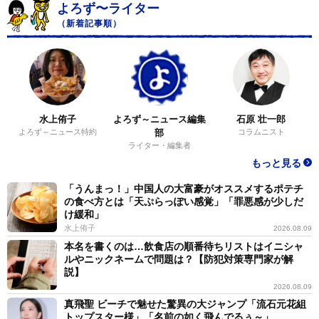
よろず〜ライター
（新着記事順）
水上侑子
よろず～ニュース編集
石原 壮一郎
よろず～ニュース特約
部
コラムニスト
ライター・編集者
もっと見る
「うんまっ！」中国人の大富豪がオススメするポテチ
の食べ方とは「天ぷらっぽい感覚」「罪悪感が少しだ
け緩和」
水上侑子
2026.08.09
本名を書くのは…飲食店の順番待ちリストはイニシャ
ルやニックネームで問題は？【防犯対策専門家が解
説】
2026.08.09
真飛聖 ビーチで魅せた驚異の大ジャンプ「流石元花組
トップスター様」「名前の如く飛んでるぅ～」