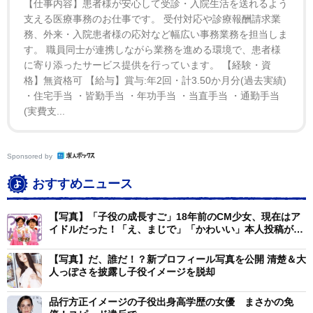
【仕事内容】患者様が安心して受診・入院生活を送れるよう
支える医療事務のお仕事です。 受付対応や診療報酬請求業
務、外来・入院患者様の応対など幅広い事務業務を担当しま
す。 職員同士が連携しながら業務を進める環境で、患者様
に寄り添ったサービス提供を行っています。 【経験・資
格】無資格可 【給与】賞与:年2回・計3.50か月分(過去実績)
・住宅手当 ・皆勤手当 ・年功手当 ・当直手当 ・通勤手当
(実費支...
Sponsored by
おすすめニュース
【写真】「子役の成長すご」18年前のCM少女、現在はア
イドルだった！「え、まじで」「かわいい」本人投稿が話
題
【写真】だ、誰だ！？新プロフィール写真を公開 清楚＆大
人っぽさを披露し子役イメージを脱却
品行方正イメージの子役出身高学歴の女優 まさかの免