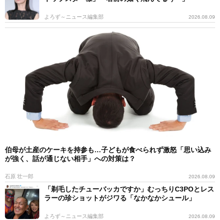
よろず～ニュース編集部
2026.08.09
伯母が土産のケーキを持参も…子どもが食べられず激怒「思い込み
が強く、話が通じない相手」への対策は？
石原 壮一郎
2026.08.09
「剃毛したチューバッカですか」むっちりC3POとレス
ラーの珍ショットがジワる「なかなかシュール」
よろず～ニュース編集部
2026.08.09