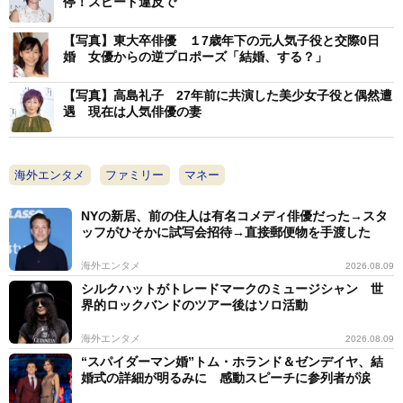
停！スピード違反で
【写真】東大卒俳優 １7歳年下の元人気子役と交際0日
婚 女優からの逆プロポーズ「結婚、する？」
【写真】高島礼子 27年前に共演した美少女子役と偶然遭
遇 現在は人気俳優の妻
海外エンタメ
ファミリー
マネー
NYの新居、前の住人は有名コメディ俳優だった→スタ
ッフがひそかに試写会招待→直接郵便物を手渡した
海外エンタメ
2026.08.09
シルクハットがトレードマークのミュージシャン 世
界的ロックバンドのツアー後はソロ活動
海外エンタメ
2026.08.09
“スパイダーマン婚”トム・ホランド＆ゼンデイヤ、結
婚式の詳細が明るみに 感動スピーチに参列者が涙