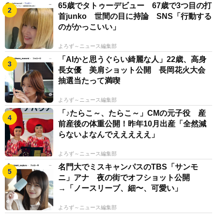
65歳でタトゥーデビュー 67歳で3つ目の打
首junko 世間の目に持論 SNS「行動する
のがかっこいい」
よろず～ニュース編集部
「AIかと思うぐらい綺麗な人」22歳、高身
長女優 美肩ショット公開 長岡花火大会
抽選当たって満喫
よろず～ニュース編集部
「♪たらこ～、たらこ～」CMの元子役 産
前産後の体重公開！昨年10月出産「全然減
らないよなんでえええええ」
よろず～ニュース編集部
名門大でミスキャンパスのTBS「サンモ
ニ」アナ 夜の街でオフショット公開
→「ノースリーブ、細〜、可愛い」
よろず～ニュース編集部