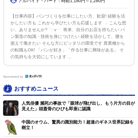
アルバイト・パート：時給1,180円～1,280円
【仕事内容】パンづくりを仕事にしたい方、歓迎! 経験を活
かしたい方も これから学びたい方も応援します ╭ こんな想
い、ありませんか? ╰ v ╯ 将来、自分のお店を持ちたい パ
ン製造の知識・技術を身につけたい 経験を活かして、腰を
据えて働きたい そんな方にピッタリの環境です 異業種から
の転職もOK! 「パンが好き」「作る仕事に興味がある」 そ
の気持ちを大切にしています ...
Sponsored by
おすすめニュース
人気俳優 瀕死の事故で「眼球が飛び出し、もう片方の目が
見えた」頭蓋骨のひびも即座に認識
中国のオウム、驚異の識別能力！超速のギネス世界記録を
樹立！