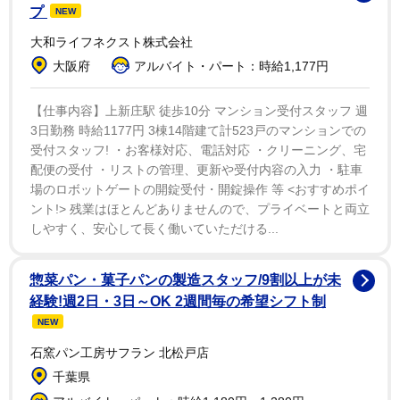
炎を使った過激な挑戦で知られ「バーニング・ジョ
プ
NEW
ー」の異名を持つジョセフさん。2013年には酸素なしで
大和ライフネクスト株式会社
全身を燃やし続けた最長記録（5分41秒）、その2年後に
大阪府
アルバイト・パート：時給1,177円
は車両に引かれながら燃え続ける最長距離（582メート
ル）など様々な記録を保持している。
【仕事内容】上新庄駅 徒歩10分 マンション受付スタッフ 週
3日勤務 時給1177円 3棟14階建て計523戸のマンションでの
そして2022年には4輪から2輪に転向。イタリアのテ
受付スタッフ! ・お客様対応、電話対応 ・クリーニング、宅
配便の受付 ・リストの管理、更新や受付内容の入力 ・駐車
レビ番組「Lo Show dei Record」で、炎に包まれたま
場のロボットゲートの開錠受付・開錠操作 等 <おすすめポイ
ま自転車を200メートル走行し、49秒55を記録した。そ
ント!> 残業はほとんどありませんので、プライベートと両立
して翌年今度は空へと飛び出し、炎に包まれながらワイ
しやすく、安心して長く働いていただける...
ヤーロープで61.45メートル滑走、今回の灼熱スタント
でも自身の異名に相応しい結果を残すこととなった。
惣菜パン・菓子パンの製造スタッフ/9割以上が未
経験!週2日・3日～OK 2週間毎の希望シフト制
常に実際に燃えているジョセフさんだが、その情熱が
NEW
燃え尽きることはないようだ。
石窯パン工房サフラン 北松戸店
千葉県