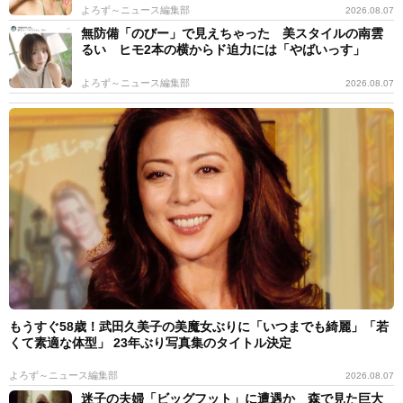
よろず～ニュース編集部
2026.08.07
無防備「のびー」で見えちゃった 美スタイルの南雲
るい ヒモ2本の横からド迫力には「やばいっす」
よろず～ニュース編集部
2026.08.07
もうすぐ58歳！武田久美子の美魔女ぶりに「いつまでも綺麗」「若
くて素適な体型」 23年ぶり写真集のタイトル決定
よろず～ニュース編集部
2026.08.07
迷子の夫婦「ビッグフット」に遭遇か 森で見た巨大