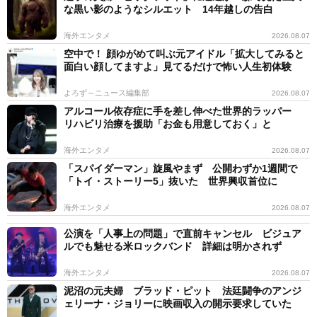
な黒い影のようなシルエット 14年越しの告白
海外エンタメ
2026.08.07
空中で！ 顔ゆがめて叫ぶ元アイドル「拡大してみると
面白い顔してますよ」見てるだけで怖い人生初体験
よろず～ニュース編集部
2026.08.07
アルコール依存症に手を差し伸べた世界的ラッパー
リハビリ治療を援助「お金も用意しておく」と
海外エンタメ
2026.08.07
「スパイダーマン」旋風やまず 公開わずか1週間で
「トイ・ストーリー5」抜いた 世界興収首位に
海外エンタメ
2026.08.07
公演を「人事上の問題」で直前キャンセル ビジュア
ルでも魅せる米ロックバンド 詳細は明かされず
海外エンタメ
2026.08.07
泥沼の元夫婦 ブラッド・ピット 法廷闘争のアンジ
ェリーナ・ジョリーに映画収入の開示要求していた