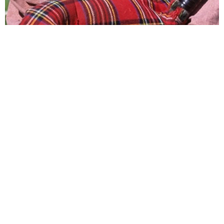
バグパイプでエイリアン撃退!?月面データセンターへの音楽送信計
画が進行中 英バンドが明かす
海外科学
2026.08.07
父は超大物の2世米俳優 共演者を強く非難「正しいこ
とをしろってこと」
海外エンタメ
2026.08.07
悲劇を乗り越え芸能界のロイヤルファミリー 寿美花
代さんを追悼【徹子の部屋】
よろず～ニュース編集部
2026.08.07
サム・フェンダー 全英史上最長の1位に「言葉が出な
い」25年6月に初めてチャート入り
海外エンタメ
2026.08.07
広がる憶測 アリアナ・グランデが活動休止を自ら説
明 ファンに「今夜は少し本音で話してもいい？」