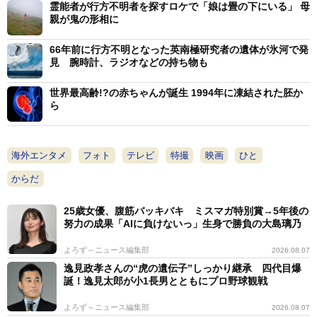
霊能者が行方不明者を探すロケで「娘は畳の下にいる」 母
親が鬼の形相に
66年前に行方不明となった英南極研究者の遺体が氷河で発
見 腕時計、ラジオなどの持ち物も
世界最高齢!?の赤ちゃんが誕生 1994年に凍結された胚か
ら
海外エンタメ
フォト
テレビ
特撮
映画
ひと
からだ
25歳女優、腹筋バッキバキ ミスマガ特別賞→5年後の
努力の成果「AIに負けないっ」生身で勝負の大島璃乃
よろず～ニュース編集部
2026.08.07
逸見政孝さんの“虎の遺伝子”しっかり継承 四代目爆
誕！逸見太郎が小1長男とともにプロ野球観戦
よろず～ニュース編集部
2026.08.07