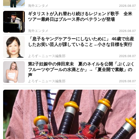
海外エンタメ
2026.08.07
ギタリストが入れ替わり続けるレジェンド歌手 全米
ツアー最終日はブルース界のベテランが登場
海外エンタメ
2026.08.07
「息子をヤングケアラーにしないために」 46歳で出産
したお笑い芸人が課していること→小さな目標を実行
よろず～ニュース編集部
2026.08.07
第2子妊娠中の倖田來未 夏のネイルを公開「ぷくぷく
フルーツやプールの水滴とか」→「夏全開で素敵」の
声
よろず～ニュース編集部
2026.08.07