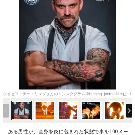
ジョセフ・テートリングさんのインスタグラム＠burning_joetoedtlingより
ある男性が、全身を炎に包まれた状態で車を100メー