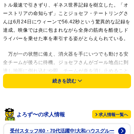
トル最速で引きずり、ギネス世界記録を樹立した。「オ
ーストリアの命知らず」ことジョセフ・テートリングさ
んは6月24日にウィーンで56.42秒という驚異的な記録を
達成。映像では炎に包まれながら全身の筋肉を酷使しド
ライバーを乗せた車を牽引する姿がとらえられている。
万が一の状態に備え、消火器を手にいつでも動ける安
全チームが後ろに待機。ジョセフさんがゴール地点に到
達し地面に倒れ込むや即、チームが炎を消し止めること
となった。
続きを読む
ギネス世界記録はこう警告している。「言うまでもあ
りませんが、全身焼身は人間が実行できる最も危険なス
タントの一つであり、訓練が必要です。むやみに火をつ
よろず〜の求人情報
求人情報一覧へ
けるのはお止めください」
受付スタッフ/60・70代活躍中!大和ハウスグルー