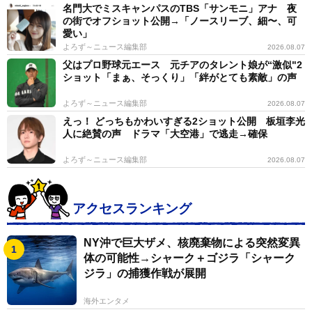
名門大でミスキャンパスのTBS「サンモニ」アナ 夜
の街でオフショット公開→「ノースリーブ、細〜、可
愛い」
よろず～ニュース編集部
2026.08.07
父はプロ野球元エース 元チアのタレント娘が“激似"2
ショット「まぁ、そっくり」「絆がとても素敵」の声
よろず～ニュース編集部
2026.08.07
えっ！ どっちもかわいすぎる2ショット公開 板垣李光
人に絶賛の声 ドラマ「大空港」で逃走→確保
よろず～ニュース編集部
2026.08.07
アクセスランキング
NY沖で巨大ザメ、核廃棄物による突然変異
体の可能性→シャーク＋ゴジラ「シャーク
ジラ」の捕獲作戦が展開
海外エンタメ