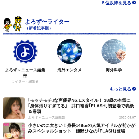
６位以降を見る
よろず〜ライター
（新着記事順）
よろず～ニュース編集
海外エンタメ
海外科学
部
ライター・編集者
もっと見る
｢モッチモチ｣な声優界No.1スタイル！ 38歳の本気に
｢身体張りすぎてる｣ 井口裕香｢FLASH｣初登場で表紙
＆巻頭
よろず～ニュース編集部
2026.08.07
小さいのに大きい！身長148㎝の人気アイドルが前かが
みスペシャルショット 姫野ひなの｢FLASH｣登場