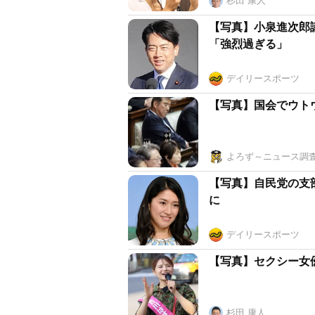
杉田 康人
【写真】小泉進次郎
「強烈過ぎる」
デイリースポーツ
【写真】国会でウト
よろず～ニュース調
【写真】自民党の支
に
デイリースポーツ
【写真】セクシー女優
杉田 康人