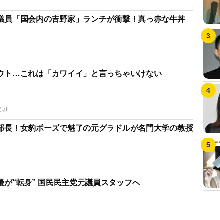
議員「国会内の吉野家」ランチが衝撃！真っ赤な牛丼
ウト…これは「カワイイ」と言っちゃいけない
査班
部長！女豹ポーズで魅了の元グラドルが名門大学の教授
が“転身” 国民民主党元議員スタッフへ