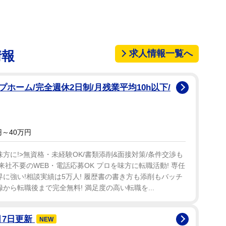
求人情報一覧へ
情報
ホーム/完全週休2日制/月残業平均10h以下/
～40万円
方に!>無資格・未経験OK/書類添削&面接対策/条件交渉も
来社不要のWEB・電話応募OK プロを味方に転職活動! 専任
界に強い!相談実績は5万人! 履歴書の書き方も添削もバッチ
から転職後まで完全無料! 満足度の高い転職を...
月7日更新
NEW