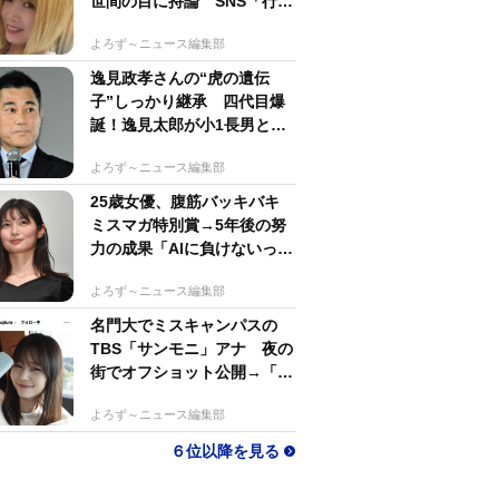
世間の目に持論 SNS「行動
するのがかっこいい」
よろず～ニュース編集部
逸見政孝さんの“虎の遺伝
子”しっかり継承 四代目爆
誕！逸見太郎が小1長男とと
もにプロ野球観戦
よろず～ニュース編集部
25歳女優、腹筋バッキバキ
ミスマガ特別賞→5年後の努
力の成果「AIに負けないっ」
生身で勝負の大島璃乃
よろず～ニュース編集部
名門大でミスキャンパスの
TBS「サンモニ」アナ 夜の
街でオフショット公開→「ノ
ースリーブ、細〜、可愛い」
よろず～ニュース編集部
６位以降を見る