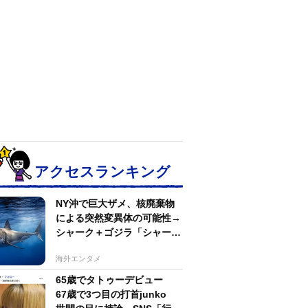
アクセスランキング
NY沖で巨大ザメ、核廃棄物
による突然変異体の可能性→
シャーク＋ゴジラ「シャーク
ジラ」の捕獲作戦が展開
海外エンタメ
65歳でタトゥーデビュー
67歳で3つ目の打首junko