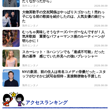
たくなかったから」
海外エンタメ
2026.08.09
大物英歌手の交友関係はやっぱりスゴかった！売れっ
子になる前の歌姫を紹介したのは、人気女優の娘だっ
た
海外エンタメ
2026.08.09
むっちゃ美味しそうなチーズバーガーなんですが！人
気米歌姫 重要なパフォーマンス後のルーティーンが
明らかに！
海外エンタメ
2026.08.09
スカーレット・ヨハンソンでも「達成不可能」だった
美の基準 感じていた外見への強いプレッシャー
海外エンタメ
2026.08.09
NYの新居、前の住人は有名コメディ俳優だった→スタ
ッフがひそかに試写会招待→直接郵便物を手渡した
海外エンタメ
2026.08.09
アクセスランキング