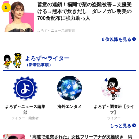
善意の連鎖！福岡で梨の盗難被害→支援受
ける→熊本で炊きだし ダレノガレ明美の
700食配布に強力助っ人
よろず～ニュース編集部
６位以降を見る
よろず〜ライター
（新着記事順）
よろず～ニュース編集
海外エンタメ
よろず～調査班【ライ
部
フ】
ライター・編集者
ライター
もっと見る
「高速で追突された」女性フリーアナが災難続き 納