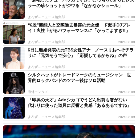
「剃毛したチューバッカですか」むっちりC3POとレス
ラーの珍ショットがジワる「なかなかシュール」
よろず～ニュース編集部
2026.08.09
“6股”芸能人と交際過去暴露の元女優 ド派手DJプレ
イ！火柱上がるパフォーマンスに「かっこよすぎ!!」
よろず～ニュース編集部
2026.08.09
6日に離婚発表の元TBS女性アナ ノースリおへそチラ
リに「元気そうで安心」「応援してるからね」の声
よろず～ニュース編集部
2026.08.09
シルクハットがトレードマークのミュージシャン 世
界的ロックバンドのツアー後はソロ活動
海外エンタメ
2026.08.09
「即興の天才」Adoシカゴでうどん出前も箸がない…
代わりに使った道具に反響と共感「あるあるですね」
よろず～ニュース編集部
2026.08.09