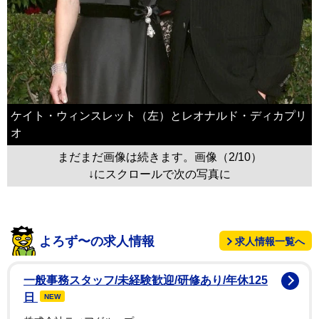
ケイト・ウィンスレット（左）とレオナルド・ディカプリ
オ
まだまだ画像は続きます。画像（2/10）
↓にスクロールで次の写真に
よろず〜の求人情報
求人情報一覧へ
一般事務スタッフ/未経験歓迎/研修あり/年休125
日
NEW