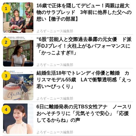
16歳で正体を隠してデビュー！両親は超大
物のサラブレッド 3年前に他界した父への
想い【徹子の部屋】
よろず～ニュース編集部
“6股”芸能人と交際過去暴露の元女優 ド派
手DJプレイ！火柱上がるパフォーマンスに
「かっこよすぎ!!」
よろず～ニュース編集部
結婚生活18年でトレンディ俳優と離婚 カ
リスマモデル55歳 LAで衝撃透明感「えっ
若い〜びっくり」
よろず～ニュース編集部
6日に離婚発表の元TBS女性アナ ノースリ
おへそチラリに「元気そうで安心」「応援
してるからね」の声
よろず～ニュース編集部