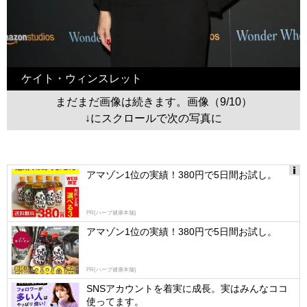
ケイト・ウィンスレット
まだまだ画像は続きます。画像（9/10）
↓にスクロールで次の写真に
アマゾン1位の実績！380円で5日間お試し。
Ads
by
PR(ハーブ健康本舗)
logly
アマゾン1位の実績！380円で5日間お試し。
PR(ハーブ健康本舗)
SNSアカウントを着実に成長。実はみんなココ
使ってます。