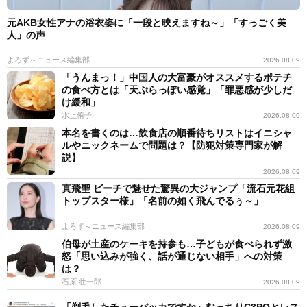
元AKB女性アナの浴衣姿に「一段と映えますね～」「すっごく美
人」の声
よろず～ニュース編集部
2026.08.09
「うんまっ！」中国人の大富豪がオススメするポテチ
の食べ方とは「天ぷらっぽい感覚」「罪悪感が少しだ
け緩和」
水上侑子
2026.08.09
本名を書くのは…飲食店の順番待ちリストはイニシャ
ルやニックネームで問題は？【防犯対策専門家が解
説】
2026.08.09
真飛聖 ビーチで魅せた驚異の大ジャンプ「流石元花組
トップスター様」「名前の如く飛んでるぅ～」
よろず～ニュース編集部
2026.08.09
伯母が土産のケーキを持参も…子どもが食べられず激
怒「思い込みが強く、話が通じない相手」への対策
は？
石原 壮一郎
2026.08.09