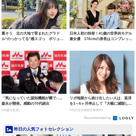
重そう 北の大地で育まれたグラド
日本人初の快挙！41歳の世界的モデル
ル“のっかってる”感スゴっ ボリュー
兼女優 176cmの身長はコンプレック
ミー連発「ア...
スだっ...
「気になっていた認知機能が菌で…」
リボ地獄から抜け出したい人は、返済
森永が開発。感動の70代続出
を3～6ヶ月停止して『大幅に減額して
から返済す...
PR(森永乳業)
PR(渋谷法務総合事務所)
Recommended by
昨日の人気フォトセレクション