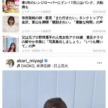
車1年のレンジローバーにドン！7月にはパンク、大転
倒も
よろず～ニュース編集部
2026.08.09
有村架純の姉・藍里「また行きたい」タンクトップで
金沢、富山を満喫「横顔きれい」「素敵な時間」の声
よろず～ニュース編集部
2026.08.09
父は元プロ野球選手の人気女性アナ26歳 素足チラリ
の鮮やか衣装に「写真集出しましょう」「いつも輝い
て」の声
よろず～調査班【ライフ】
2026.08.09