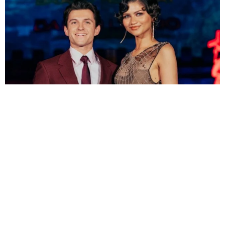
“スパイダーマン婚”トム・ホランド＆ゼンデイヤ、結婚式の詳細が
明るみに 感動スピーチに参列者が涙
海外エンタメ
2026.08.09
引く手あまたの65歳こわもて悪役俳優 サラエボ映画
祭で名誉賞受賞へ
海外エンタメ
2026.08.09
善意の連鎖！福岡で梨の盗難被害→支援受ける→熊本
で炊きだし ダレノガレ明美の700食配布に強力助っ人
よろず～ニュース編集部
2026.08.09
生まれ故郷に戻ったハリウッドきってのセクシー俳