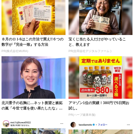
８月のロト6はこの方法で買え!!６つの
宝くじ当たる人だけがやっているこ
数字が『完全一致』する方法
と、教えます
PR(株式会社MURA)
PR(合同会社デジタルファーム )
北川景子の右胸に…ネット羨望と嫉妬
アマゾン1位の実績！380円で5日間お
の嵐「今世で運を使い果たしたな」
試し。
「ガッツリ行っ...
PR(ハーブ健康本舗)