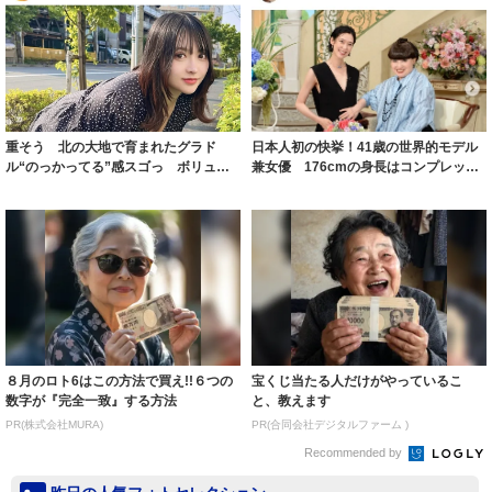
重そう 北の大地で育まれたグラド
日本人初の快挙！41歳の世界的モデル
ル“のっかってる”感スゴっ ボリュー
兼女優 176cmの身長はコンプレック
ミー連発「ア...
スだっ...
８月のロト6はこの方法で買え!!６つの
宝くじ当たる人だけがやっているこ
数字が『完全一致』する方法
と、教えます
PR(株式会社MURA)
PR(合同会社デジタルファーム )
Recommended by