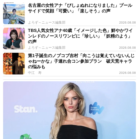
名古屋の女性アナ「びしょぬれになりました」プール
サイドで笑顔「可愛い」「楽しそう」の声
よろず～ニュース編集部
2026.08.08
TBS人気女性アナ40歳「イメージした色」鮮やかワイ
ンレドのノースリワンピに「珍しい」「妖精のよう」
の声
よろず～ニュース編集部
2026.08.08
第1子誕生のノブコブ吉村「向こうは覚えていないんじ
ゃねーかな」子連れ合コン参加プラン 破天荒キャラ
の悩みも
中江 寿
2026.08.08