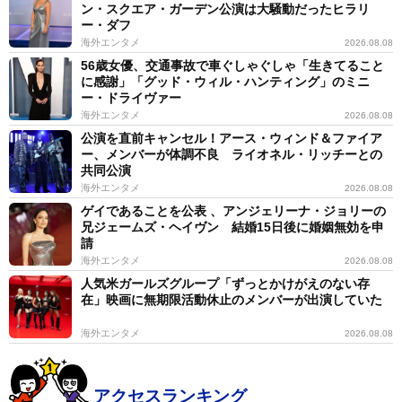
ン・スクエア・ガーデン公演は大騒動だったヒラリ
ー・ダフ
海外エンタメ
2026.08.08
56歳女優、交通事故で車ぐしゃぐしゃ「生きてること
に感謝」「グッド・ウィル・ハンティング」のミニ
ー・ドライヴァー
海外エンタメ
2026.08.08
公演を直前キャンセル！アース・ウィンド＆ファイア
ー、メンバーが体調不良 ライオネル・リッチーとの
共同公演
海外エンタメ
2026.08.08
ゲイであることを公表 、アンジェリーナ・ジョリーの
兄ジェームズ・ヘイヴン 結婚15日後に婚姻無効を申
請
海外エンタメ
2026.08.08
人気米ガールズグループ「ずっとかけがえのない存
在」映画に無期限活動休止のメンバーが出演していた
海外エンタメ
2026.08.08
アクセスランキング