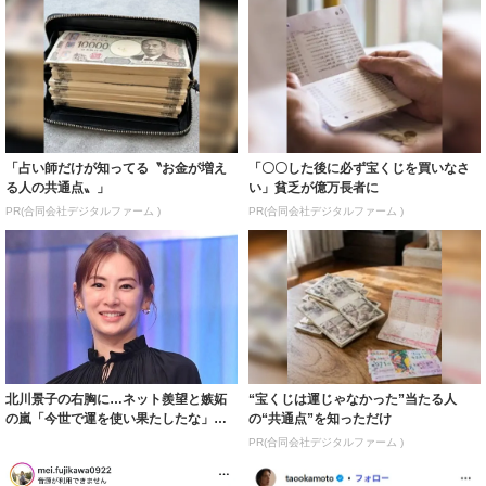
「占い師だけが知ってる〝お金が増え
「〇〇した後に必ず宝くじを買いなさ
る人の共通点〟」
い」貧乏が億万長者に
PR(合同会社デジタルファーム )
PR(合同会社デジタルファーム )
北川景子の右胸に…ネット羨望と嫉妬
“宝くじは運じゃなかった”当たる人
の嵐「今世で運を使い果たしたな」
の“共通点”を知っただけ
「ガッツリ行っ...
PR(合同会社デジタルファーム )