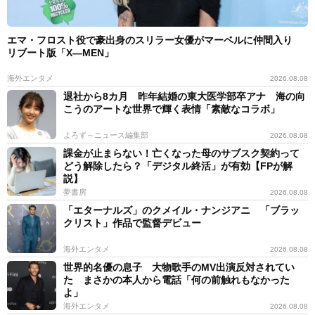
エマ・フロスト役で豪出身のスリラー女優がマーベルに仲間入り
リブート版「X―MEN」
海外エンタメ
2026.08.08
退社から8カ月 昨年結婚の東大医学部卒アナ 海の向
こうのアートな世界で輝く表情「素敵なコラボ」
よろず～ニュース編集部
2026.08.08
課金が止まらない！亡くなった母のサブスク契約って
どう解除したら？「デジタル終活」が有効【FPが解
説】
夢書房
2026.08.08
「エターナルズ」のクメイル・ナンジアニ 「ブラッ
クリスト」作品で監督デビュー
海外エンタメ
2026.08.08
世界的名優の息子 大物歌手のMV出演反対されてい
た まさかの本人から電話「何の前触れもなかった
よ」
海外エンタメ
2026.08.08