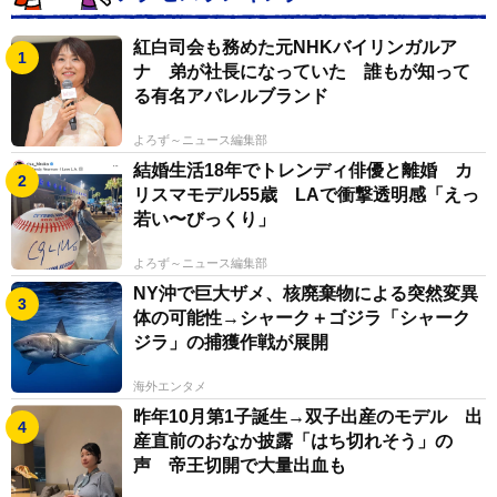
紅白司会も務めた元NHKバイリンガルア
ナ 弟が社長になっていた 誰もが知って
る有名アパレルブランド
よろず～ニュース編集部
結婚生活18年でトレンディ俳優と離婚 カ
リスマモデル55歳 LAで衝撃透明感「えっ
若い〜びっくり」
よろず～ニュース編集部
NY沖で巨大ザメ、核廃棄物による突然変異
体の可能性→シャーク＋ゴジラ「シャーク
ジラ」の捕獲作戦が展開
海外エンタメ
昨年10月第1子誕生→双子出産のモデル 出
産直前のおなか披露「はち切れそう」の
声 帝王切開で大量出血も