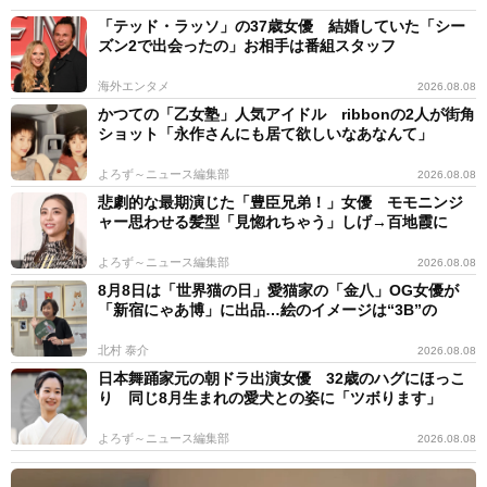
「テッド・ラッソ」の37歳女優 結婚していた「シー
ズン2で出会ったの」お相手は番組スタッフ
海外エンタメ
2026.08.08
かつての「乙女塾」人気アイドル ribbonの2人が街角
ショット「永作さんにも居て欲しいなあなんて」
よろず～ニュース編集部
2026.08.08
悲劇的な最期演じた「豊臣兄弟！」女優 モモニンジ
ャー思わせる髪型「見惚れちゃう」しげ→百地霞に
よろず～ニュース編集部
2026.08.08
8月8日は「世界猫の日」愛猫家の「金八」OG女優が
「新宿にゃあ博」に出品…絵のイメージは“3B”の
北村 泰介
2026.08.08
日本舞踊家元の朝ドラ出演女優 32歳のハグにほっこ
り 同じ8月生まれの愛犬との姿に「ツボります」
よろず～ニュース編集部
2026.08.08