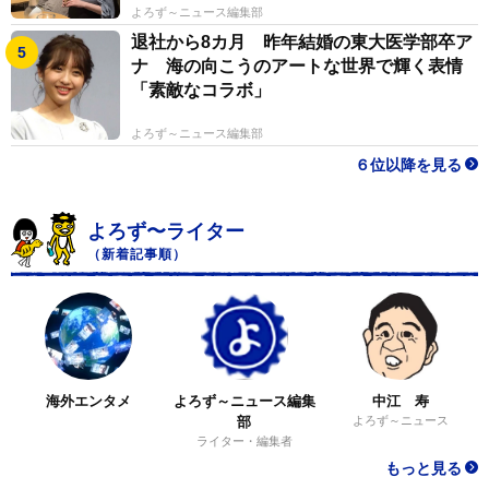
よろず～ニュース編集部
退社から8カ月 昨年結婚の東大医学部卒ア
ナ 海の向こうのアートな世界で輝く表情
「素敵なコラボ」
よろず～ニュース編集部
６位以降を見る
よろず〜ライター
（新着記事順）
海外エンタメ
よろず～ニュース編集
中江 寿
部
よろず～ニュース
ライター・編集者
もっと見る