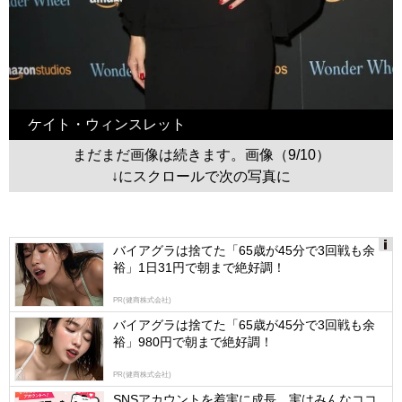
ケイト・ウィンスレット
まだまだ画像は続きます。画像（9/10）
↓にスクロールで次の写真に
バイアグラは捨てた「65歳が45分で3回戦も余
裕」1日31円で朝まで絶好調！
Ads
by
PR(健商株式会社)
logly
バイアグラは捨てた「65歳が45分で3回戦も余
裕」980円で朝まで絶好調！
PR(健商株式会社)
SNSアカウントを着実に成長。実はみんなココ