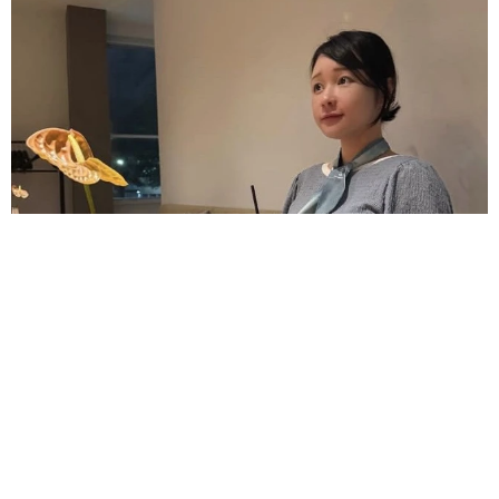
昨年10月第1子誕生→双子出産のモデル 出産直前のおなか披露
「はち切れそう」の声 帝王切開で大量出血も
よろず～ニュース編集部
2026.08.08
兄弟以外の確執も乗り越えて…目指すは全メンバー再
集結 ロックの殿堂入りのオアシス まさかの企画
海外エンタメ
2026.08.08
86歳の志茂田景樹氏が近影 呼吸器疾患と２つの難治
性疾患で要介護5 訪問介護、看護生活もポジティブ発
信
よろず～ニュース編集部
2026.08.08