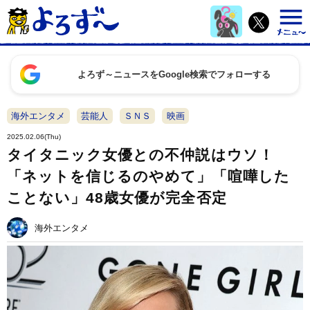
よろず～ニュースをGoogle検索でフォローする
海外エンタメ
芸能人
ＳＮＳ
映画
2025.02.06(Thu)
タイタニック女優との不仲説はウソ！
「ネットを信じるのやめて」「喧嘩した
ことない」48歳女優が完全否定
海外エンタメ