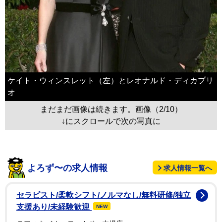
ケイト・ウィンスレット（左）とレオナルド・ディカプリ
オ
まだまだ画像は続きます。画像（2/10）
↓にスクロールで次の写真に
よろず〜の求人情報
求人情報一覧へ
セラピスト/柔軟シフト/ノルマなし/無料研修/独立
支援あり/未経験歓迎
NEW