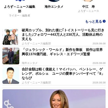
よろず～ニュース編集
海外エンタメ
中江 寿
部
よろず～ニュース
ライター・編集者
もっと見る
破局カップル、別れた後に｢トイストーリーも見に行き
ました｣フォロワー443万人と230万人、活動休止時の
支えも
よろず～ニュース編集部
2026.08.08
「ジュラシック・ワールド」新作を降板 前作は世界
興収1376億円超、ギャレス・エドワーズ監督
海外エンタメ
2026.08.08
合計金額は軽く億超え！マイバッハ、ベントレー、ゲ
レンデ、ポルシェ ユージの愛車ナンバーすべて「8」
2/3
ならび
よろず～ニュース編集部
2026.08.08
（ガッチさん提供）
◇ ◇
普段は滋賀県近江八幡市にある御猟野乃杜牧場の在来馬