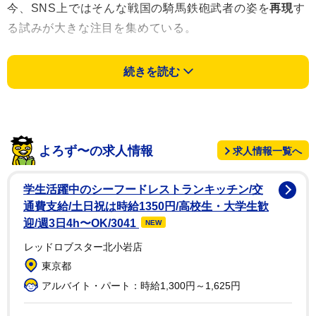
今、SNS上ではそんな戦国の騎馬鉄砲武者の姿を
再現
す
る試みが大きな注目を集めている。
「大阪城天守閣所蔵の稲富流砲術秘伝書を完全再現」
続きを読む
と自身が騎乗する姿を紹介したのは江州御猟野和式馬術
探究会会員の
ガッチさん
（@gatch1028）。
よろず〜の求人情報
求人情報一覧へ
学生活躍中のシーフードレストランキッチン/交
通費支給/土日祝は時給1350円/高校生・大学生歓
迎/週3日4h〜OK/3041
NEW
レッドロブスター北小岩店
東京都
アルバイト・パート：時給1,300円～1,625円
1/3