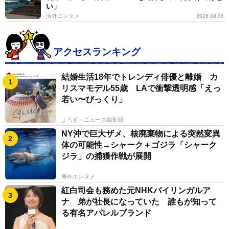
ると共に自分でもやってみたいと思うようになり、練習
い」
を重ねて御猟野乃杜牧場の先生のご協力もあって実現す
海外エンタメ
2026.08.06
ることが出来ました。
アクセスランキング
ーー相当な訓練を要したのでは？
結婚生活18年でトレンディ俳優と離婚 カ
ガッチ：普段から在来馬での流鏑馬や馬上武芸の練習し
リスマモデル55歳 LAで衝撃透明感「えっ
ているので照準を安定させることはすぐに出来ました
若い〜びっくり」
が、頬付けしか出来ない火縄銃の構え方や絵図のように
よろず～ニュース編集部
腰を落とした乗り方には相当な練習が必要でした。
NY沖で巨大ザメ、核廃棄物による突然変異
体の可能性→シャーク＋ゴジラ「シャーク
あと、絵図に似たふんどしの生地を後輩が用意してくれ
ジラ」の捕獲作戦が展開
ましたが、木で出来た和鞍にふんどし一丁で乗るのには
海外エンタメ
普段以上にシビアで、特に和式馬術の特徴である膝を開
紅白司会も務めた元NHKバイリンガルア
いて乗ることを意識しないと股が擦れてとても痛い思い
ナ 弟が社長になっていた 誰もが知って
をします。
る有名アパレルブランド