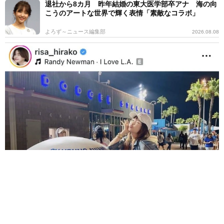
退社から8カ月 昨年結婚の東大医学部卒アナ 海の向
こうのアートな世界で輝く表情「素敵なコラボ」
よろず～ニュース編集部
2026.08.08
結婚生活18年でトレンディ俳優と離婚 カリスマモデル55歳 LA
で衝撃透明感「えっ若い〜びっくり」
よろず～ニュース編集部
2026.08.08
「エターナルズ」のクメイル・ナンジアニ 「ブラッ
クリスト」作品で監督デビュー