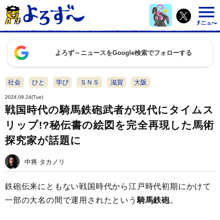
よろず～ニュースをGoogle検索でフォローする
社会
ひと
学び
ＳＮＳ
滋賀
大阪
2024.09.24(Tue)
戦国時代の騎馬鉄砲武者が現代にタイムス
リップ!?秘伝書の絵図を完全再現した馬術
探究家が話題に
中将 タカノリ
鉄砲伝来にともない戦国時代から江戸時代初期にかけて
一部の大名の間で運用されたという
騎馬鉄砲
。