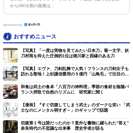
からOK!出勤の義務は...
して、確かにこれは時間を選ばないと通報案件・・笑」
「最近乗馬やってる身としてはとんでもないバランス力
だと感嘆する
Sponsored by
というかこの手の上半身で別の動作する類って手綱どう
おすすめニュース
してるんだろ
張ってなくても馬が慣性的に動いてくれる感じなのか
【写真】「一度は実物を見てみたい日本刀」菊一文字、妖
刀村雨を抑えた圧倒的1位は徳川家と因縁のある刀
な？」
【写真】エヴァ、刀剣乱舞で人気！フランスの刀剣女子も
など数々の驚きの声が寄せられている今回の試みについ
訪れる聖地！上杉謙信愛用の５億円「山鳥毛」で注目の博
物館
てガッチさんに話を聞いた。
和食は武士の食卓「八百万の神料理」季節の食材を陰陽バ
ランス摂取で自然のリズムに 研究家に聞く
ーー『稲富流砲術秘伝書』や、この秘伝について詳細を
お聞かせください。
【漫画】『すぐ切腹してしまう武士』のダークな笑い 「武
士なのにメンタル弱すぎ～」のギャップで話題
ガッチ：戦国時代の丹後国の稲富祐直（1552年～1611
切腹第１号は誰だったのか？意外な書物に綴られた”答え”
年）という人が興した稲富流砲術の奥義を記した秘伝書
奈良時代の不思議な出来事 歴史学者が語る