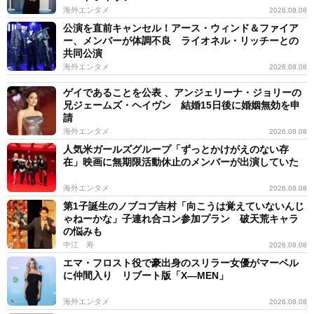
海外エンタメ
2026.08.08
公演を直前キャンセル！アース・ウィンド＆ファイア
ー、メンバーが体調不良 ライオネル・リッチーとの
共同公演
海外エンタメ
2026.08.08
ゲイであることを公表 、アンジェリーナ・ジョリーの
兄ジェームズ・ヘイヴン 結婚15日後に婚姻無効を申
請
海外エンタメ
2026.08.08
人気米ガールズグループ「ずっとかけがえのない存
在」映画に無期限活動休止のメンバーが出演していた
海外エンタメ
2026.08.08
第1子誕生のノブコブ吉村「向こうは覚えていないんじ
ゃねーかな」子連れ合コン参加プラン 破天荒キャラ
の悩みも
中江 寿
2026.08.08
エマ・フロスト役で豪出身のスリラー女優がマーベル
に仲間入り リブート版「X―MEN」
海外エンタメ
2026.08.08