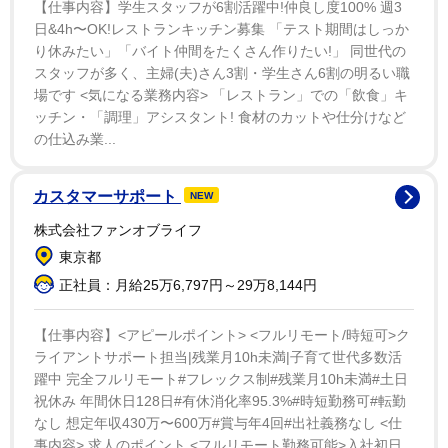
【仕事内容】学生スタッフが6割活躍中!仲良し度100% 週3
戦国時代からタイムスリップしてきたかのようなこの光景（ガッチさん
日&4h〜OK!レストランキッチン募集 「テスト期間はしっか
提供）
り休みたい」「バイト仲間をたくさん作りたい!」 同世代の
スタッフが多く、主婦(夫)さん3割・学生さん6割の明るい職
大阪城天守閣所蔵の稲富流砲術秘伝書を完全再現。
#稲
場です <気になる業務内容> 「レストラン」での「飲食」キ
富祐直
#馬上筒
#火縄銃
#大阪城
#御猟野乃杜牧場
#和式
ッチン・「調理」アシスタント! 食材のカットや仕分けなど
馬術
#琵琶湖
#六尺褌
pic.twitter.com/p1OhqhblnG
の仕込み業...
— ガッチ (@gatch1028)
September 12, 2024
カスタマーサポート
NEW
カラフルなふんどし一丁で琵琶湖湖畔を馬を駆りながら
株式会社ファンオブライフ
火縄銃をかまえるガッチさん。その姿はまさに戦国の騎
東京都
馬鉄砲武者…。
正社員：月給25万6,797円～29万8,144円
SNSユーザー達から
【仕事内容】<アピールポイント> <フルリモート/時短可>ク
ライアントサポート担当|残業月10h未満|子育て世代多数活
躍中 完全フルリモート#フレックス制#残業月10h未満#土日
「騎馬鉄砲武士か、、！？
祝休み 年間休日128日#有休消化率95.3%#時短勤務可#転勤
イケてる、、カッコいいね！！！(''ω'')ノ」
なし 想定年収430万〜600万#賞与年4回#出社義務なし <仕
「さすが！噂通りふんどしカラーにまでこだわりが。そ
事内容> 求人のポイント <フルリモート勤務可能>入社初日