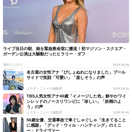
で和式馬術を練習しているガッチさん。11月30日には付
近の賀茂神社で馬上武芸奉納まつりを開催するというこ
となので、ご興味ある方は是非足を運んでいただきた
い。
ガッチさん関連情報
ライブ当日の朝、娘を緊急救命室に搬送！初マジソン・スクエア・
ガーデン公演は大騒動だったヒラリー・ダフ
Xアカウント：
https://x.com/gatch1028
海外エンタメ
2026.08.08
名古屋の女性アナ「びしょぬれになりました」プール
サイドで笑顔「可愛い」「楽しそう」の声
日本の馬 御猟野乃杜牧場：
http://kansai.me/mikarinobokujo/index.html
よろず～ニュース編集部
2026.08.08
TBS人気女性アナ40歳「イメージした色」鮮やかワイ
ンレッドのノースリワンピに「珍しい」「妖精のよ
う」の声
よろず～ニュース編集部
2026.08.08
56歳女優、交通事故で車ぐしゃぐしゃ「生きてること
に感謝」「グッド・ウィル・ハンティング」のミニ
ー・ドライヴァー