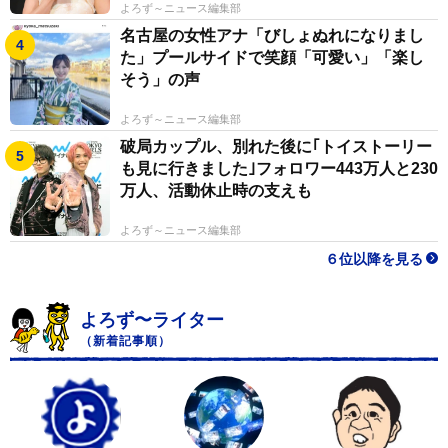
よろず～ニュース編集部
ーー投稿の反響へのご感想をお聞かせください。
名古屋の女性アナ「びしょぬれになりまし
た」プールサイドで笑顔「可愛い」「楽し
ガッチ：多くのいいねやリポストをいただいて恐縮して
そう」の声
います。アホみたいな絵面ではありますが、和銜（ワバ
よろず～ニュース編集部
ミ）を使ったり虎柄の障泥（あおり）を着けたり出来得
破局カップル、別れた後に｢トイストーリー
る限り絵図に近づける努力をしました。銃はもちろんモ
も見に行きました｣フォロワー443万人と230
デルガンですが。動画も含めて「わかる人が見るとなか
万人、活動休止時の支えも
なか凄い再現」になっていると思います。
よろず～ニュース編集部
このポストは私個人の趣味である歴史上の逸話や技術の
６位以降を見る
実証の一環ですが、一人でも多くの人が日本の歴史や在
来馬に興味をもってもらえるとうれしいです。
よろず〜ライター
（新着記事順）