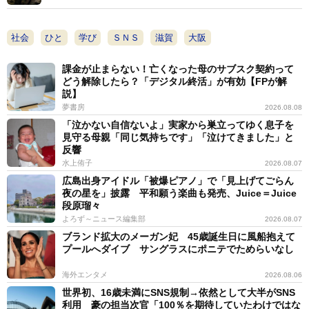
です。稲富流砲術は祐直の祖父の代から研究を重ねてき
た火縄銃の取扱いや射撃技術をまとめたもので、関ヶ原
社会
ひと
学び
ＳＮＳ
滋賀
大阪
合戦のあと祐直は徳川家康、秀忠に仕えて将軍家はじめ
多くの大名に砲術指南を行いました。その結果、秘伝書
課金が止まらない！亡くなった母のサブスク契約って
どう解除したら？「デジタル終活」が有効【FPが解
の写本も多く残ったのかもしれません。
説】
夢書房
2026.08.08
ーーこの秘伝を再現されようと思った経緯は？
「泣かない自信ないよ」実家から巣立ってゆく息子を
見守る母親「同じ気持ちです」「泣けてきました」と
反響
動画版。
水上侑子
2026.08.07
戦国あぶない刑事。
pic.twitter.com/oqtjnv6Cwv
広島出身アイドル「被爆ピアノ」で「見上げてごらん
夜の星を」披露 平和願う楽曲も発売、Juice＝Juice
段原瑠々
— ガッチ (@gatch1028)
September 12, 2024
よろず～ニュース編集部
2026.08.07
ガッチ：2年ほど前に大阪城天守閣で、疾走する馬上か
ブランド拡大のメーガン妃 45歳誕生日に風船抱えて
プールへダイブ サングラスにポニテでためらいなし
ら火縄銃を構える稲富流砲術秘伝書の絵図を見て衝撃を
受けました。鉄砲伝来から100年程度でハードだけでな
海外エンタメ
2026.08.06
くソフトの研究も相当に行っていた先人の努力に驚嘆す
世界初、16歳未満にSNS規制→依然として大半がSNS
利用 豪の担当次官「100％を期待していたわけではな