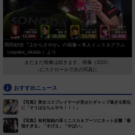
岡田紗佳〝上からさやか〟の画像＝本人インスタグラム
（sayaka_okada ）より
まだまだ画像は続きます。画像（3/10）
↓にスクロールで次の写真に
おすすめニュース
【写真】美女コスプレイヤーが見せたギャップ過ぎる変化
に「そうはならんやろ！！！」
【写真】有村架純の革ミニスカ＆ブーツにネット反響「最
強すぎる」「すげえ」「やばい」