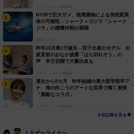
よろず～ニュース編集部
NY沖で巨大ザメ、核廃棄物による突然変異
体の可能性→シャーク＋ゴジラ「シャーク
ジラ」の捕獲作戦が展開
海外エンタメ
昨年10月第1子誕生→双子出産のモデル 出
産直前のおなか披露「はち切れそう」の
声 帝王切開で大量出血も
よろず～ニュース編集部
退社から8カ月 昨年結婚の東大医学部卒ア
ナ 海の向こうのアートな世界で輝く表情
「素敵なコラボ」
よろず～ニュース編集部
６位以降を見る
よろず〜ライター