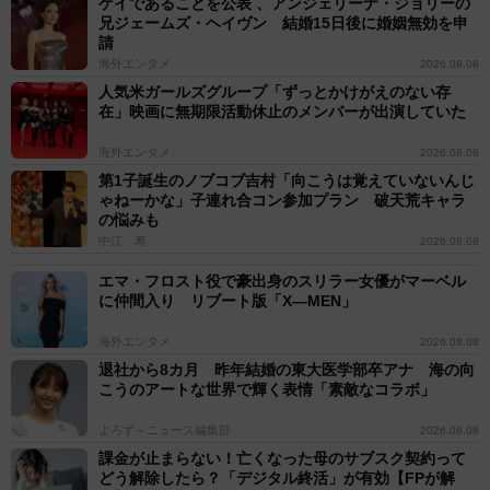
ゲイであることを公表 、アンジェリーナ・ジョリーの
兄ジェームズ・ヘイヴン 結婚15日後に婚姻無効を申
請
海外エンタメ
2026.08.08
人気米ガールズグループ「ずっとかけがえのない存
在」映画に無期限活動休止のメンバーが出演していた
海外エンタメ
2026.08.08
第1子誕生のノブコブ吉村「向こうは覚えていないんじ
ゃねーかな」子連れ合コン参加プラン 破天荒キャラ
の悩みも
中江 寿
2026.08.08
エマ・フロスト役で豪出身のスリラー女優がマーベル
に仲間入り リブート版「X―MEN」
海外エンタメ
2026.08.08
退社から8カ月 昨年結婚の東大医学部卒アナ 海の向
こうのアートな世界で輝く表情「素敵なコラボ」
よろず～ニュース編集部
2026.08.08
課金が止まらない！亡くなった母のサブスク契約って
どう解除したら？「デジタル終活」が有効【FPが解