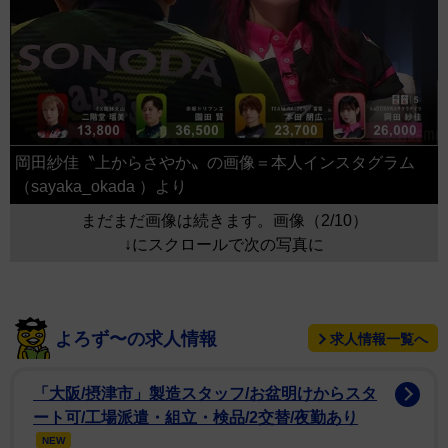
岡田紗佳〝上からさやか〟の画像＝本人インスタグラム
（sayaka_okada ）より
まだまだ画像は続きます。画像（2/10）
↓にスクロールで次の写真に
よろず〜の求人情報
求人情報一覧へ
「大阪/摂津市」製造スタッフ/お盆明けからスタ
ート可/工場派遣・組立・検品/2交替/夜勤あり
NEW