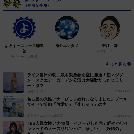
（新着記事順）
よろず～ニュース編集
海外エンタメ
中江 寿
部
よろず～ニュース
ライター・編集者
もっと見る
ライブ当日の朝、娘を緊急救命室に搬送！初マジソ
ン・スクエア・ガーデン公演は大騒動だったヒラリ
ー・ダフ
海外エンタメ
2026.08.08
名古屋の女性アナ「びしょぬれになりました」プール
サイドで笑顔「可愛い」「楽しそう」の声
よろず～ニュース編集部
2026.08.08
TBS人気女性アナ40歳「イメージした色」鮮やかワイ
ンレッドのノースリワンピに「珍しい」「妖精のよ