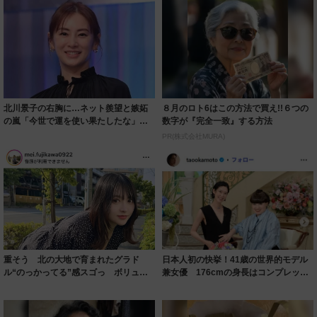
北川景子の右胸に…ネット羨望と嫉妬
８月のロト6はこの方法で買え!!６つの
の嵐「今世で運を使い果たしたな」
数字が『完全一致』する方法
「ガッツリ行っ...
PR(株式会社MURA)
重そう 北の大地で育まれたグラド
日本人初の快挙！41歳の世界的モデル
ル“のっかってる”感スゴっ ボリュー
兼女優 176cmの身長はコンプレック
ミー連発「ア...
スだっ...