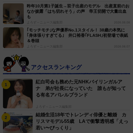
昨年10月第1子誕生→双子出産のモデル 出産直前のお
なか披露「はち切れそう」の声 帝王切開で大量出血
も
よろず～ニュース編集部
2026.08.08
｢モッチモチ｣な声優界No.1スタイル！ 38歳の本気に
｢身体張りすぎてる｣ 井口裕香｢FLASH｣初登場で表紙
＆巻頭
よろず～ニュース編集部
2026.08.07
アクセスランキング
紅白司会も務めた元NHKバイリンガルア
ナ 弟が社長になっていた 誰もが知って
る有名アパレルブランド
よろず～ニュース編集部
結婚生活18年でトレンディ俳優と離婚 カ
リスマモデル55歳 LAで衝撃透明感「えっ
若い〜びっくり」