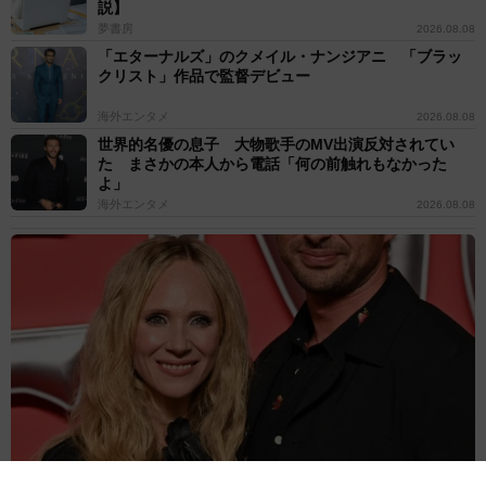
説】
夢書房
2026.08.08
「エターナルズ」のクメイル・ナンジアニ 「ブラッ
クリスト」作品で監督デビュー
海外エンタメ
2026.08.08
世界的名優の息子 大物歌手のMV出演反対されてい
た まさかの本人から電話「何の前触れもなかった
よ」
海外エンタメ
2026.08.08