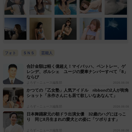
フォト
ＳＮＳ
芸能人
合計金額は軽く億超え！マイバッハ、ベントレー、ゲ
レンデ、ポルシェ ユージの愛車ナンバーすべて「8」
ならび
よろず～ニュース編集部
2026.08.08
かつての「乙女塾」人気アイドル ribbonの2人が街角
ショット「永作さんにも居て欲しいなあなんて」
よろず～ニュース編集部
2026.08.08
日本舞踊家元の朝ドラ出演女優 32歳のハグにほっこ
り 同じ8月生まれの愛犬との姿に「ツボります」
よろず～ニュース編集部
2026.08.08