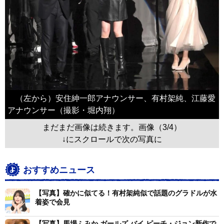
（左から）安住紳一郎アナウンサー、有村架純、江藤愛
アナウンサー（撮影・堀内翔）
まだまだ画像は続きます。画像（3/4）
↓にスクロールで次の写真に
おすすめニュース
【写真】確かに似てる！有村架純似で話題のグラドルが水
着姿で会見
【写真】馬場ふみか ガールズ バイ ピーチ・ジョン新作で