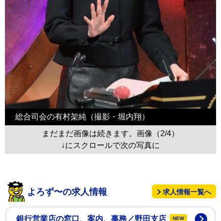
総合司会の有村架純（撮影・堀内翔）
まだまだ画像は続きます。画像（2/4）
↓にスクロールで次の写真に
よろず〜の求人情報
求人情報一覧へ
銀行営業店の窓口、案内、事務／野田支店
NEW