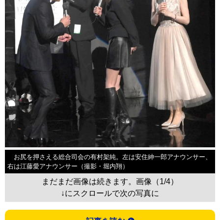
お尻を押さえる総合司会の有村架純。左は安住紳一郎アナウンサー、
右は江藤愛アナウンサー（撮影・堀内翔）
まだまだ画像は続きます。画像（1/4）
↓にスクロールで次の写真に