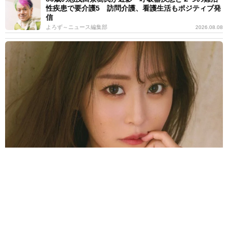
性疾患で要介護5 訪問介護、看護生活もポジティブ発
信
よろず～ニュース編集部
2026.08.08
｢モッチモチ｣な声優界No.1スタイル！ 38歳の本気に｢身体張りすぎ
てる｣ 井口裕香｢FLASH｣初登場で表紙＆巻頭
よろず～ニュース編集部
2026.08.07
小さいのに大きい！身長148㎝の人気アイドルが前かが
みスペシャルショット 姫野ひなの｢FLASH｣登場