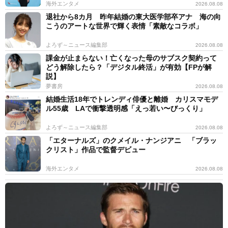
海外エンタメ
2026.08.08
退社から8カ月 昨年結婚の東大医学部卒アナ 海の向
こうのアートな世界で輝く表情「素敵なコラボ」
よろず～ニュース編集部
2026.08.08
課金が止まらない！亡くなった母のサブスク契約って
どう解除したら？「デジタル終活」が有効【FPが解
説】
夢書房
2026.08.08
結婚生活18年でトレンディ俳優と離婚 カリスマモデ
ル55歳 LAで衝撃透明感「えっ若い〜びっくり」
よろず～ニュース編集部
2026.08.08
「エターナルズ」のクメイル・ナンジアニ 「ブラッ
クリスト」作品で監督デビュー
海外エンタメ
2026.08.08