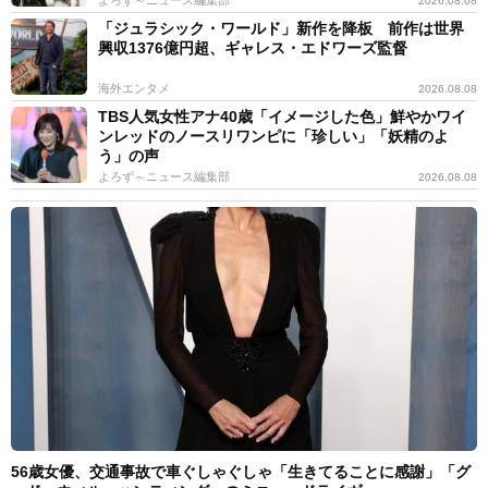
2026.08.08
「ジュラシック・ワールド」新作を降板 前作は世界
興収1376億円超、ギャレス・エドワーズ監督
海外エンタメ
2026.08.08
TBS人気女性アナ40歳「イメージした色」鮮やかワイ
ンレッドのノースリワンピに「珍しい」「妖精のよ
う」の声
よろず～ニュース編集部
2026.08.08
56歳女優、交通事故で車ぐしゃぐしゃ「生きてることに感謝」「グ