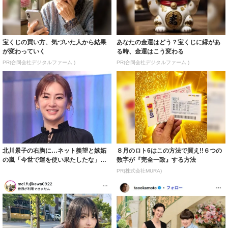
宝くじの買い方、気づいた人から結果
あなたの金運はどう？宝くじに縁があ
が変わっていく
る時、金運はこう変わる
PR(合同会社デジタルファーム )
PR(合同会社デジタルファーム )
北川景子の右胸に…ネット羨望と嫉妬
８月のロト6はこの方法で買え!!６つの
の嵐「今世で運を使い果たしたな」
数字が『完全一致』する方法
「ガッツリ行っ...
PR(株式会社MURA)