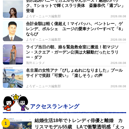
切れ込みバニーでカエルちゃんポーズ！魅惑のバッ
ク、Tショットで輝くスラリ美体 斎藤恭代「週プレ」
登場
よろず～ニュース編集部
2026.08.08
合計金額は軽く億超え！マイバッハ、ベントレー、ゲ
レンデ、ポルシェ ユージの愛車ナンバーすべて「8」
ならび
よろず～ニュース編集部
2026.08.08
ライブ当日の朝、娘を緊急救命室に搬送！初マジソ
ン・スクエア・ガーデン公演は大騒動だったヒラリ
ー・ダフ
海外エンタメ
2026.08.08
名古屋の女性アナ「びしょぬれになりました」プール
サイドで笑顔「可愛い」「楽しそう」の声
よろず～ニュース編集部
2026.08.08
アクセスランキング
結婚生活18年でトレンディ俳優と離婚 カ
リスマモデル55歳 LAで衝撃透明感「えっ