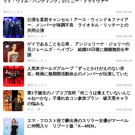
ッド・ウィル・ハンティング」のミニー・ドライヴァー
海外エンタメ
2026.08.08
公演を直前キャンセル！アース・ウィンド＆ファイア
ー、メンバーが体調不良 ライオネル・リッチーとの
共同公演
海外エンタメ
2026.08.08
ゲイであることを公表 、アンジェリーナ・ジョリーの
兄ジェームズ・ヘイヴン 結婚15日後に婚姻無効を申
請
海外エンタメ
2026.08.08
人気米ガールズグループ「ずっとかけがえのない存
在」映画に無期限活動休止のメンバーが出演していた
海外エンタメ
2026.08.08
第1子誕生のノブコブ吉村「向こうは覚えていないんじ
ゃねーかな」子連れ合コン参加プラン 破天荒キャラ
の悩みも
中江 寿
2026.08.08
エマ・フロスト役で豪出身のスリラー女優がマーベル
に仲間入り リブート版「X―MEN」