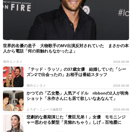
世界的名優の息子 大物歌手のMV出演反対されていた まさかの本
人から電話「何の前触れもなかったよ」
海外エンタメ
2026.08.08
「テッド・ラッソ」の37歳女優 結婚していた「シー
ズン2で出会ったの」お相手は番組スタッフ
海外エンタメ
2026.08.08
かつての「乙女塾」人気アイドル ribbonの2人が街角
ショット「永作さんにも居て欲しいなあなんて」
よろず～ニュース編集部
2026.08.08
悲劇的な最期演じた「豊臣兄弟！」女優 モモニンジ
ャー思わせる髪型「見惚れちゃう」しげ→百地霞に