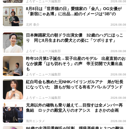
よろず～ニュース編集部
2026.08.08
8月8日は「世界猫の日」愛猫家の「金八」OG女優が
「新宿にゃあ博」に出品…絵のイメージは“3B”の
北村 泰介
2026.08.08
日本舞踊家元の朝ドラ出演女優 32歳のハグにほっこ
り 同じ8月生まれの愛犬との姿に「ツボります」
よろず～ニュース編集部
2026.08.08
昨年10月第1子誕生→双子出産のモデル 出産直前のお
なか披露「はち切れそう」の声 帝王切開で大量出血
も
よろず～ニュース編集部
2026.08.08
紅白司会も務めた元NHKバイリンガルアナ 弟が社長
になっていた 誰もが知ってる有名アパレルブランド
よろず～ニュース編集部
2026.08.08
兄弟以外の確執も乗り越えて…目指すは全メンバー再
集結 ロックの殿堂入りのオアシス まさかの企画
海外エンタメ
2026.08.08
86歳の志茂田景樹氏が近影 呼吸器疾患と２つの難治