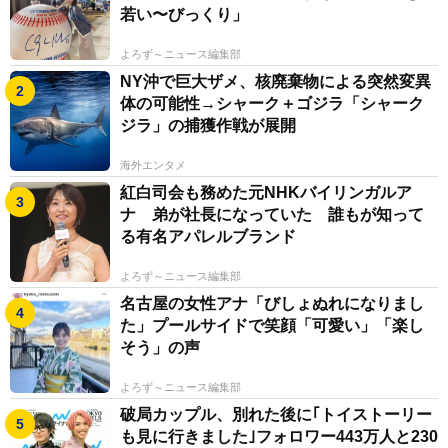
若い〜びっくり」
よろず～ニュース編集部
NY沖で巨大ザメ、核廃棄物による突然変異
体の可能性→シャーク＋ゴジラ「シャーク
ジラ」の捕獲作戦が展開
海外エンタメ
紅白司会も務めた元NHKバイリンガルア
ナ 弟が社長になっていた 誰もが知って
る有名アパレルブランド
よろず～ニュース編集部
名古屋の女性アナ「びしょぬれになりまし
た」プールサイドで笑顔「可愛い」「楽し
そう」の声
よろず～ニュース編集部
破局カップル、別れた後に｢トイストーリー
も見に行きました｣フォロワー443万人と230