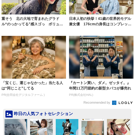
重そう 北の大地で育まれたグラド
日本人初の快挙！41歳の世界的モデル
ル“のっかってる”感スゴっ ボリュー
兼女優 176cmの身長はコンプレック
ミー連発「ア...
スだっ...
「宝くじ、運じゃなかった」当たる人
『カートン買い、ダメ。ゼッタイ。』
は“同じこと”してる
年間11万円節約の新型タバコが爆売れ
PR(合同会社デジタルファーム )
PR(株式会社HAL)
Recommended by
昨日の人気フォトセレクション