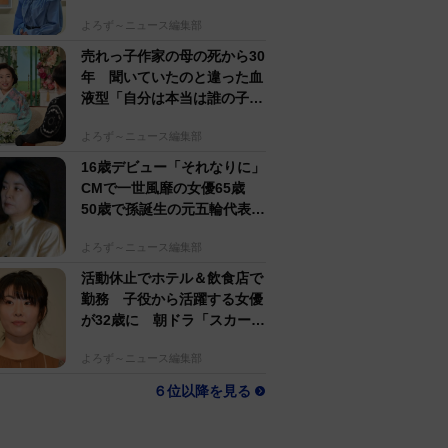
すぎる」母162cm 姉は声優
よろず～ニュース編集部
売れっ子作家の母の死から30
年 聞いていたのと違った血
液型「自分は本当は誰の子
か」【徹子の部屋】
よろず～ニュース編集部
16歳デビュー「それなりに」
CMで一世風靡の女優65歳
50歳で孫誕生の元五輪代表と
花火大会 カズ息子の師匠
よろず～ニュース編集部
活動休止でホテル＆飲食店で
勤務 子役から活躍する女優
が32歳に 朝ドラ「スカーレ
ット」戸田恵梨香の妹役
よろず～ニュース編集部
６位以降を見る