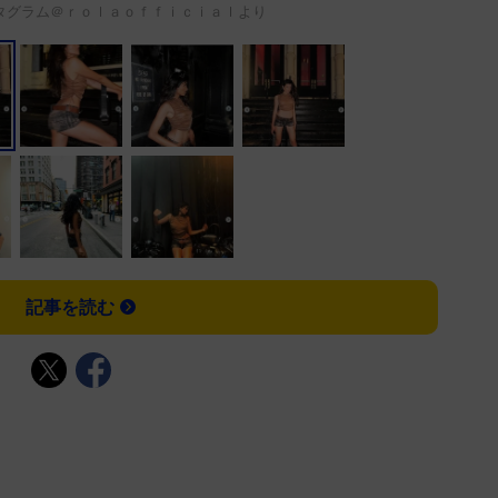
グラム＠ｒｏｌａｏｆｆｉｃｉａｌより
記事を読む