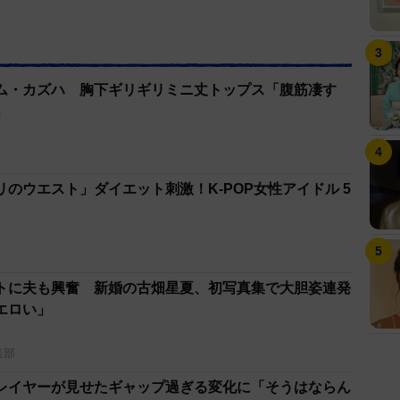
ム・カズハ 胸下ギリギリミニ丈トップス「腹筋凄す
」
のウエスト」ダイエット刺激！K-POP女性アイドル 5
トに夫も興奮 新婚の古畑星夏、初写真集で大胆姿連発
エロい」
集部
レイヤーが見せたギャップ過ぎる変化に「そうはならん