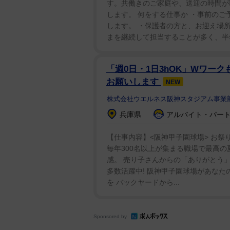
す。共働きのご家庭や、送迎の時間が
します。 何をする仕事か ・事前の
します。 ・保護者の方と、お迎え場
まを継続して担当することが多く、半年
「週0日・1日3hOK」Wワー
お願いします
NEW
株式会社ウエルネス阪神スタジアム事業
兵庫県
アルバイト・パート：
【仕事内容】<阪神甲子園球場> お祭
毎年300名以上が集まる職場で最高の
感。 売り子さんからの「ありがとう
多数活躍中! 阪神甲子園球場があなた
を バックヤードから...
Sponsored by