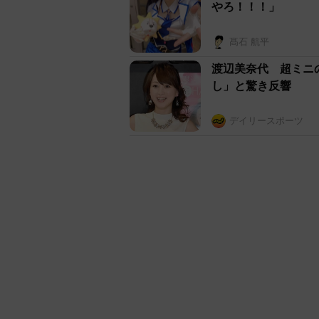
やろ！！！」
髙石 航平
渡辺美奈代 超ミニ
し」と驚き反響
デイリースポーツ