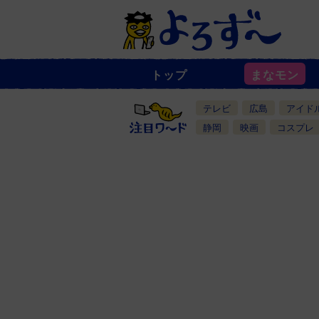
トップ
まなモン
ニ
ュ
ー
テレビ
広島
アイド
ス
一
静岡
映画
コスプレ
覧