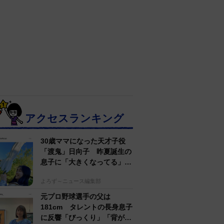
アクセスランキング
30歳ママになった天才子役
「渡鬼」日向子 昨夏誕生の
息子に「大きくなってる」愛
らしい姿に反響
よろず～ニュース編集部
元プロ野球選手の父は
181cm タレントの長身息子
に反響「びっくり」「背が高