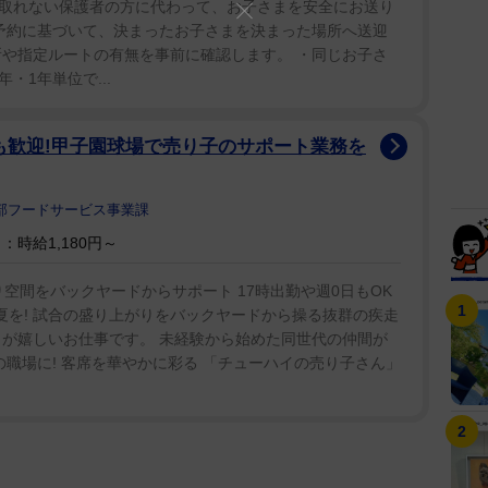
取れない保護者の方に代わって、お子さまを安全にお送り
ご予約に基づいて、決まったお子さまを決まった場所へ送迎
所や指定ルートの有無を事前に確認します。 ・同じお子さ
・1年単位で...
クも歓迎!甲子園球場で売り子のサポート業務を
部フードサービス事業課
時給1,180円～
り空間をバックヤードからサポート 17時出勤や週0日もOK
夏を! 試合の盛り上がりをバックヤードから操る抜群の疾走
」が嬉しいお仕事です。 未経験から始めた同世代の仲間が
の職場に! 客席を華やかに彩る 「チューハイの売り子さん」