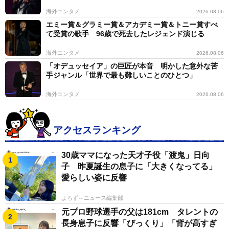
海外エンタメ
2026.08.06
エミー賞＆グラミー賞＆アカデミー賞＆トニー賞すべ
て受賞の歌手 96歳で死去したレジェンド演じる
海外エンタメ
2026.08.06
「オデュッセイア」の巨匠が本音 明かした意外な苦
手ジャンル「世界で最も難しいことのひとつ」
海外エンタメ
2026.08.06
アクセスランキング
30歳ママになった天才子役「渡鬼」日向
子 昨夏誕生の息子に「大きくなってる」
愛らしい姿に反響
よろず～ニュース編集部
元プロ野球選手の父は181cm タレントの
長身息子に反響「びっくり」「背が高すぎ