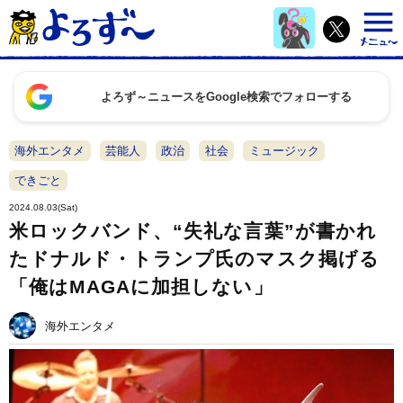
よろず～ニュースをGoogle検索でフォローする
海外エンタメ
芸能人
政治
社会
ミュージック
できごと
2024.08.03(Sat)
米ロックバンド、“失礼な言葉”が書かれ
たドナルド・トランプ氏のマスク掲げる
「俺はMAGAに加担しない」
海外エンタメ