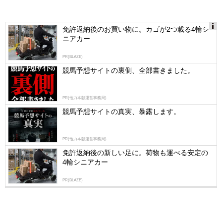
免許返納後のお買い物に。カゴが2つ載る4輪シ
ニアカー
Ads
by
PR(BLAZE)
logly
競馬予想サイトの裏側、全部書きました。
PR(他力本願運営事務局)
競馬予想サイトの真実、暴露します。
PR(他力本願運営事務局)
免許返納後の新しい足に。荷物も運べる安定の
4輪シニアカー
PR(BLAZE)