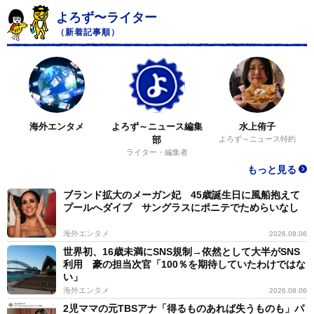
よろず〜ライター
（新着記事順）
海外エンタメ
よろず～ニュース編集
水上侑子
部
よろず～ニュース特約
ライター・編集者
もっと見る
ブランド拡大のメーガン妃 45歳誕生日に風船抱えて
プールへダイブ サングラスにポニテでためらいなし
海外エンタメ
2026.08.06
世界初、16歳未満にSNS規制→依然として大半がSNS
利用 豪の担当次官「100％を期待していたわけではな
い」
海外エンタメ
2026.08.06
2児ママの元TBSアナ「得るものあれば失うものも」パ