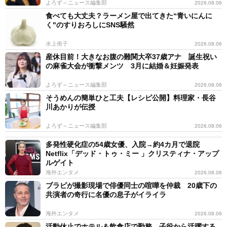
よろず～ニュース編集部
2026.08.06
食べても大丈夫？ラーメン屋で出てきた“青いにんに
く"のすりおろしにSNS騒然
水上侑子
2026.08.06
産休目前！大きなお腹の難関大卒37歳アナ 誕生祝い
の麻雀大会が衝撃メンツ 3月に結婚＆妊娠発表
よろず～ニュース編集部
2026.08.06
そうめんの簡単ひと工夫【レシピ公開】料理家・長谷
川あかりが伝授
よろず～ニュース編集部
2026.08.06
多発性硬化症の54歳女優、入院→約4カ月で退院
Netflix「デッド・トゥ・ミー 」クリスティナ・アップ
ルゲイト
海外エンタメ
2026.08.06
ブラピが撮影現場で俳優同士の喧嘩を仲裁 20歳下の
共演者の奇行に名優の息子がイライラ
海外エンタメ
2026.08.06
活動休止でホテル＆飲食店で勤務 子役から活躍する