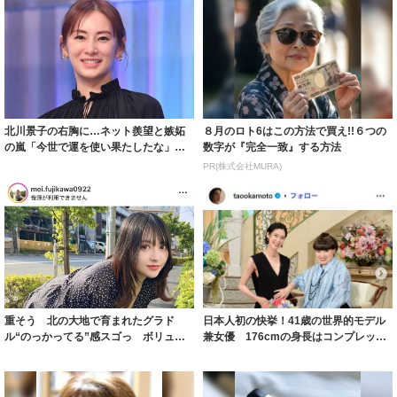
北川景子の右胸に…ネット羨望と嫉妬
８月のロト6はこの方法で買え!!６つの
の嵐「今世で運を使い果たしたな」
数字が『完全一致』する方法
「ガッツリ行っ...
PR(株式会社MURA)
重そう 北の大地で育まれたグラド
日本人初の快挙！41歳の世界的モデル
ル“のっかってる”感スゴっ ボリュー
兼女優 176cmの身長はコンプレック
ミー連発「ア...
スだっ...