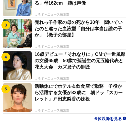
る」母162cm 姉は声優
よろず～ニュース編集部
売れっ子作家の母の死から30年 聞いてい
たのと違った血液型「自分は本当は誰の子
か」【徹子の部屋】
よろず～ニュース編集部
16歳デビュー「それなりに」CMで一世風靡
の女優65歳 50歳で孫誕生の元五輪代表と
花火大会 カズ息子の師匠
よろず～ニュース編集部
活動休止でホテル＆飲食店で勤務 子役か
ら活躍する女優が32歳に 朝ドラ「スカー
レット」戸田恵梨香の妹役
よろず～ニュース編集部
６位以降を見る