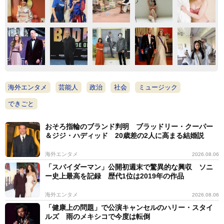
海外エンタメ
芸能人
政治
社会
ミュージック
できごと
おそろ指輪のブランド判明 ブラッドリー・クーパー
＆ジジ・ハディッド 20歳差の2人に高まる結婚説
海外エンタメ
2026.08.06
「スパイダーマン」公開初週末で驚異的な興収 ソニ
ー史上最高を記録 歴代1位は2019年の作品
海外エンタメ
2026.08.06
「健康上の問題」で公演キャンセルのハリー・スタイ
ルズ 雨のメキシコで今度は転倒