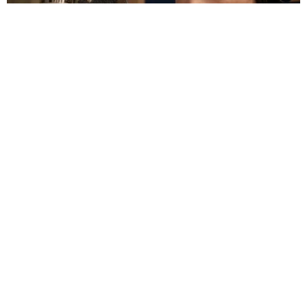
世界で活躍する「極妻」出演俳優 亡くなった大物作曲家との思い
出 生徒会長務めた高校の校歌手がける
よろず～ニュース編集部
2026.08.06
認知症ケアに“音”の可能性 40Hzのリズムで脳に刺
激、介護現場で続く新たな挑戦
田中 靖
2026.08.06
≒JOY逢田珠里依、1st写真集タイトルは「夏はジュリ
イ」に決定 表紙から攻めた！ドキドキのアングル
よろず～ニュース編集部
2026.08.05
45歳で引退を検討、父の人生と比較 ザ・キラーズの
ブランドン・フラワーズ、モチベはミック・ジャガー
海外エンタメ
2026.08.05
元AKB30歳女優がキャミワンピで家族旅行「最高！」
「めちゃくちゃカワイイ」の声
よろず～ニュース編集部
2026.08.05