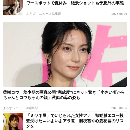
ワースポットで夏休み 絶景ショットも予想外の事態
よろず～ニュース編集部
2026.08.06
柴咲コウ、幼少期の写真公開“完成度”にネット驚き「小さい頃から
ちゃんとコウちゃんの顔」激似の母の姿も
よろず～ニュース編集部
2026.08.06
「ミヤネ屋」でいじられた女性アナ 頸動脈エコー検
査受けた→いよいよアラ還 脳梗塞や心筋梗塞のリス
クを