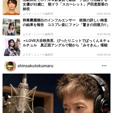
女優が32歳に 朝ドラ「スカーレット」戸田恵梨香の
妹役
よろず～ニュース編集部
2026.08.06
卵巣嚢腫摘出のインフルエンサー 術後の詳しい検査
の結果を報告 コスプレ姿にファン「驚きの回復力!!」
よろず～ニュース編集部
2026.08.06
＝LOVE大谷映美里、ぴったりニットでぱっくん＆チュ
ルチュル 真正面アングルで朝から「みそきん」堪能
よろず～ニュース編集部
2026.08.06