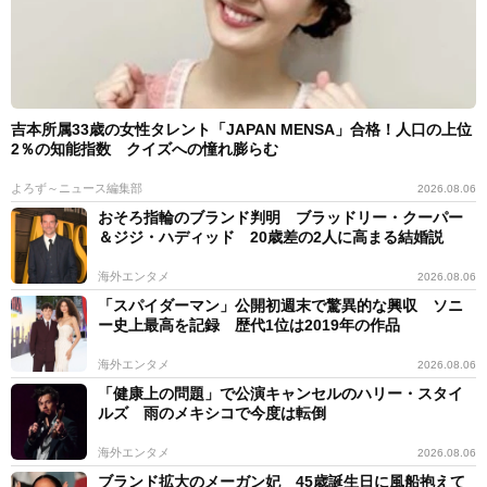
吉本所属33歳の女性タレント「JAPAN MENSA」合格！人口の上位
2％の知能指数 クイズへの憧れ膨らむ
よろず～ニュース編集部
2026.08.06
おそろ指輪のブランド判明 ブラッドリー・クーパー
＆ジジ・ハディッド 20歳差の2人に高まる結婚説
海外エンタメ
2026.08.06
「スパイダーマン」公開初週末で驚異的な興収 ソニ
ー史上最高を記録 歴代1位は2019年の作品
海外エンタメ
2026.08.06
「健康上の問題」で公演キャンセルのハリー・スタイ
ルズ 雨のメキシコで今度は転倒
海外エンタメ
2026.08.06
ブランド拡大のメーガン妃 45歳誕生日に風船抱えて