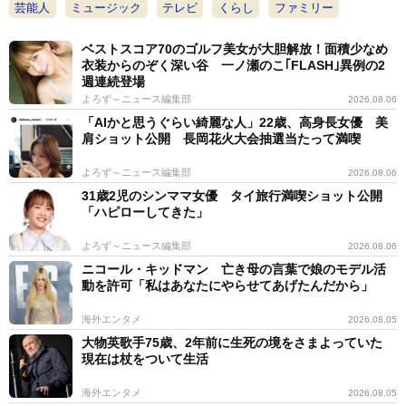
芸能人
ミュージック
テレビ
くらし
ファミリー
ベストスコア70のゴルフ美女が大胆解放！面積少なめ
衣装からのぞく深い谷 一ノ瀬のこ｢FLASH｣異例の2
週連続登場
よろず～ニュース編集部
2026.08.06
「AIかと思うぐらい綺麗な人」22歳、高身長女優 美
肩ショット公開 長岡花火大会抽選当たって満喫
よろず～ニュース編集部
2026.08.06
31歳2児のシンママ女優 タイ旅行満喫ショット公開
「ハピローしてきた」
よろず～ニュース編集部
2026.08.06
ニコール・キッドマン 亡き母の言葉で娘のモデル活
動を許可「私はあなたにやらせてあげたんだから」
海外エンタメ
2026.08.05
大物英歌手75歳、2年前に生死の境をさまよっていた
現在は杖をついて生活
海外エンタメ
2026.08.05