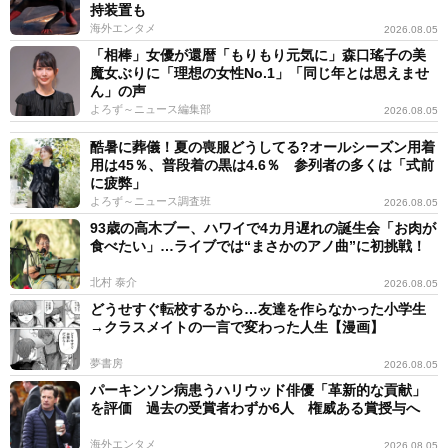
持装置も
海外エンタメ
2026.08.05
「相棒」女優が還暦「もりもり元気に」森口瑤子の美
魔女ぶりに「理想の女性No.1」「同じ年とは思えませ
ん」の声
よろず～ニュース編集部
2026.08.05
酷暑に葬儀！夏の喪服どうしてる?オールシーズン用着
用は45％、普段着の黒は4.6％ 参列者の多くは「式前
に疲弊」
よろず～ニュース調査班
2026.08.05
93歳の高木ブー、ハワイで4カ月遅れの誕生会「お肉が
食べたい」…ライブでは“まさかのアノ曲”に初挑戦！
北村 泰介
2026.08.05
どうせすぐ転校するから…友達を作らなかった小学生
→クラスメイトの一言で変わった人生【漫画】
夢書房
2026.08.05
パーキンソン病患うハリウッド俳優「革新的な貢献」
を評価 過去の受賞者わずか6人 権威ある賞授与へ
海外エンタメ
2026.08.05