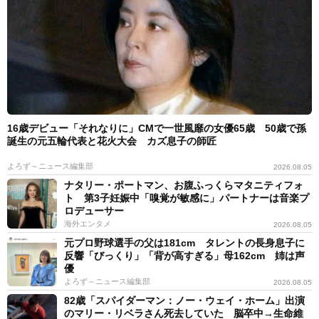
16歳デビュー「それなりに」CMで一世風靡の女優65歳 50歳で孫
誕生の元五輪代表と花火大会 カズ息子の師匠
よろず～ニュース編集部
2026.08.05
ナタリー・ポートマン、お腹ふっくらマタニティフォ
ト 第3子妊娠中「嗅覚が敏感に」パートナーは音楽プ
ロデューサー
海外エンタメ
2026.08.05
元プロ野球選手の父は181cm タレントの長身息子に
反響「びっくり」「背が高すぎる」母162cm 姉は声
優
よろず～ニュース編集部
2026.08.05
82歳「スパイダーマン：ノー・ウェイ・ホーム」出演
のマリー・リベラさん死去していた 脳卒中→生命維