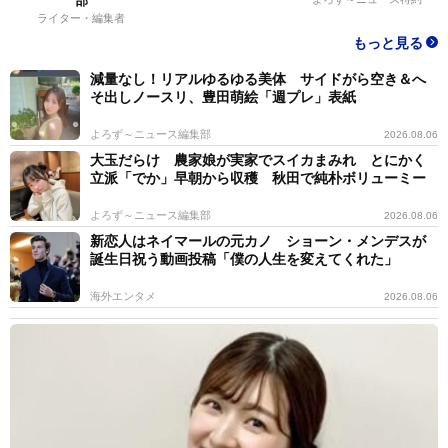
部
ライター・編集者
もっと見る
減量なし！リアルゆるゆる美体 サイドがら空き＆へ
そ出しノースリ、豊田萌絵「週プレ」表紙
よろず～ニュース編集部
2026.08.06
大玉だらけ 農家娘が実家でスイカまみれ とにかく
立派「でか」早朝から収穫 秋田で純朴ボリューミー
よろず～ニュース編集部
2026.08.06
新恋人はネイマールの元カノ ショーン・メンデスが
誕生日祝う動画投稿「僕の人生を変えてくれた」
海外エンタメ
2026.08.06