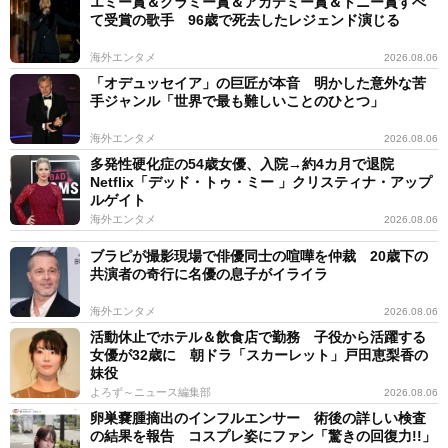
エミー賞＆グラミー賞＆アカデミー賞＆トニー賞すべ
て受賞の歌手 96歳で死去したレジェンド演じる
海外エンタメ
2026.08.06
「オデュッセイア」の巨匠が本音 明かした意外な苦
手ジャンル「世界で最も難しいことのひとつ」
海外エンタメ
2026.08.06
多発性硬化症の54歳女優、入院→約4カ月で退院
Netflix「デッド・トゥ・ミー 」クリスティナ・アップ
ルゲイト
海外エンタメ
2026.08.06
ブラピが撮影現場で俳優同士の喧嘩を仲裁 20歳下の
共演者の奇行に名優の息子がイライラ
海外エンタメ
2026.08.06
活動休止でホテル＆飲食店で勤務 子役から活躍する
女優が32歳に 朝ドラ「スカーレット」戸田恵梨香の
妹役
よろず～ニュース編集部
2026.08.06
卵巣嚢腫摘出のインフルエンサー 術後の詳しい検査
の結果を報告 コスプレ姿にファン「驚きの回復力!!」