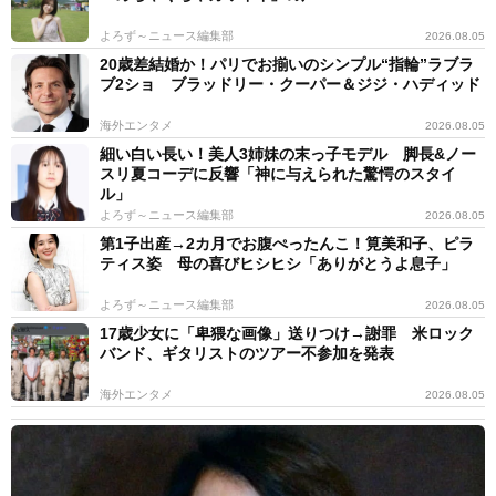
よろず～ニュース編集部
2026.08.05
20歳差結婚か！パリでお揃いのシンプル“指輪”ラブラ
ブ2ショ ブラッドリー・クーパー＆ジジ・ハディッド
海外エンタメ
2026.08.05
細い白い長い！美人3姉妹の末っ子モデル 脚長&ノー
スリ夏コーデに反響「神に与えられた驚愕のスタイ
ル」
よろず～ニュース編集部
2026.08.05
第1子出産→2カ月でお腹ぺったんこ！筧美和子、ピラ
ティス姿 母の喜びヒシヒシ「ありがとうよ息子」
よろず～ニュース編集部
2026.08.05
17歳少女に「卑猥な画像」送りつけ→謝罪 米ロック
バンド、ギタリストのツアー不参加を発表
海外エンタメ
2026.08.05