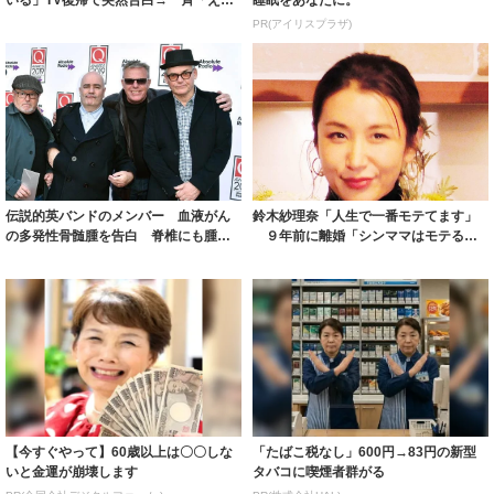
いる」TV復帰で突然告白→一斉「え
睡眠をあなたに。
～？！」３...
PR(アイリスプラザ)
伝説的英バンドのメンバー 血液がん
鈴木紗理奈「人生で一番モテてます」
の多発性骨髄腫を告白 脊椎にも腫
９年前に離婚「シンママはモテる」
瘍、来年のステ...
説｜よろず〜...
【今すぐやって】60歳以上は〇〇しな
「たばこ税なし」600円→83円の新型
いと金運が崩壊します
タバコに喫煙者群がる