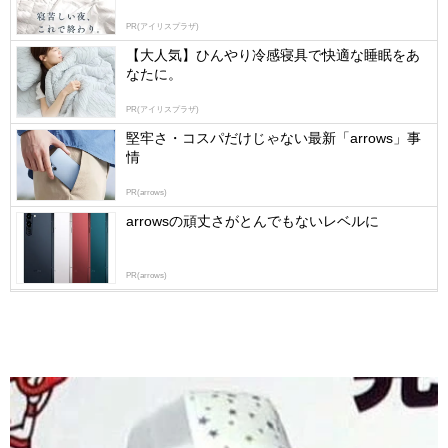
by
PR(アイリスプラザ)
logly
【大人気】ひんやり冷感寝具で快適な睡眠をあ
なたに。
PR(アイリスプラザ)
堅牢さ・コスパだけじゃない最新「arrows」事
情
PR(arrows)
arrowsの頑丈さがとんでもないレベルに
PR(arrows)