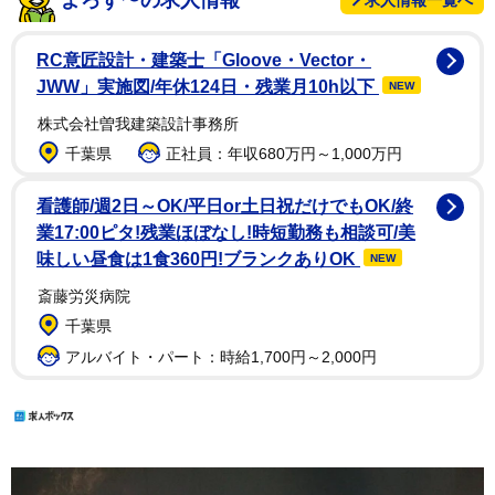
RC意匠設計・建築士「Gloove・Vector・
JWW」実施図/年休124日・残業月10h以下
NEW
株式会社曽我建築設計事務所
千葉県
正社員：年収680万円～1,000万円
看護師/週2日～OK/平日or土日祝だけでもOK/終
業17:00ピタ!残業ほぼなし!時短勤務も相談可/美
味しい昼食は1食360円!ブランクありOK
NEW
斎藤労災病院
千葉県
アルバイト・パート：時給1,700円～2,000円