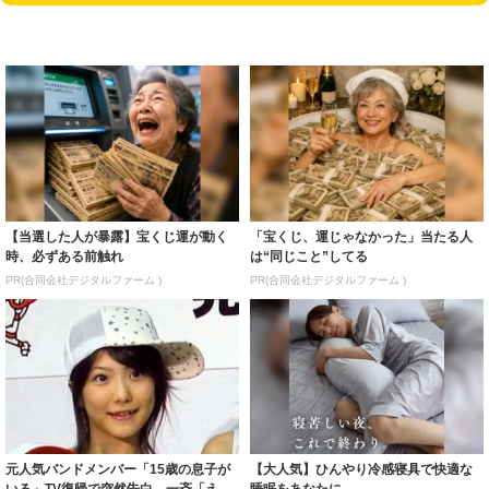
【当選した人が暴露】宝くじ運が動く
「宝くじ、運じゃなかった」当たる人
時、必ずある前触れ
は“同じこと”してる
PR(合同会社デジタルファーム )
PR(合同会社デジタルファーム )
元人気バンドメンバー「15歳の息子が
【大人気】ひんやり冷感寝具で快適な