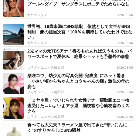
プールへダイブ サングラスにポニテでためらいなし
海外エンタメ
2026.08.06
世界初、16歳未満にSNS規制→依然として大半がSNS
利用 豪の担当次官「100％を期待していたわけではな
い」
海外エンタメ
2026.08.06
2児ママの元TBSアナ「得るものあれば失うものも」パ
ワースポットで夏休み 絶景ショットも予想外の事態
よろず～ニュース編集部
2026.08.06
柴咲コウ、幼少期の写真公開“完成度”にネット驚き
「小さい頃からちゃんとコウちゃんの顔」激似の母の
姿も
よろず～ニュース編集部
2026.08.06
「ミヤネ屋」でいじられた女性アナ 頸動脈エコー検
査受けた→いよいよアラ還 脳梗塞や心筋梗塞のリス
クを
よろず～ニュース編集部
2026.08.06
食べても大丈夫？ラーメン屋で出てきた“青いにんに
く"のすりおろしにSNS騒然