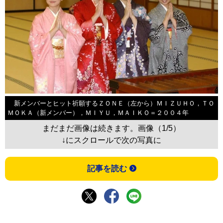
新メンバーとヒット祈願するＺＯＮＥ（左から）ＭＩＺＵＨＯ，ＴＯ
ＭＯＫＡ（新メンバー），ＭＩＹＵ，ＭＡＩＫＯ＝２００４年
まだまだ画像は続きます。画像（1/5）
↓にスクロールで次の写真に
記事を読む