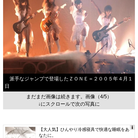
派手なジャンプで登場したＺＯＮＥ＝２００５年４月１
日
まだまだ画像は続きます。画像（4/5）
↓にスクロールで次の写真に
【大人気】ひんやり冷感寝具で快適な睡眠をあ
なたに。
Ads