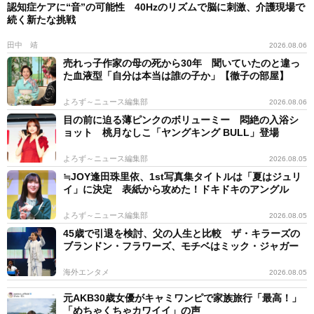
認知症ケアに“音”の可能性 40Hzのリズムで脳に刺激、介護現場で
続く新たな挑戦
田中 靖
2026.08.06
売れっ子作家の母の死から30年 聞いていたのと違っ
た血液型「自分は本当は誰の子か」【徹子の部屋】
よろず～ニュース編集部
2026.08.06
目の前に迫る薄ピンクのボリューミー 悶絶の入浴シ
ョット 桃月なしこ「ヤングキング BULL」登場
よろず～ニュース編集部
2026.08.05
≒JOY逢田珠里依、1st写真集タイトルは「夏はジュリ
イ」に決定 表紙から攻めた！ドキドキのアングル
よろず～ニュース編集部
2026.08.05
45歳で引退を検討、父の人生と比較 ザ・キラーズの
ブランドン・フラワーズ、モチベはミック・ジャガー
海外エンタメ
2026.08.05
元AKB30歳女優がキャミワンピで家族旅行「最高！」
「めちゃくちゃカワイイ」の声