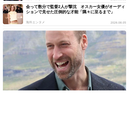
会って数分で監督2人が撃沈 オスカー女優がオーディ
ションで見せた圧倒的な才能「隅々に至るまで」
海外エンタメ
2026.08.05
ウィリアム皇太子御一家、めずらしく家族そろって公の場 おしゃ
れファッションでコモンウェルスゲームズに出席
海外エンタメ
2026.08.05
音楽担当者が不同意性交の疑い→降板&担当変更 ミュ
ージカル｢ケロロ軍曹｣公式サイト発表｢協議を重ねまし