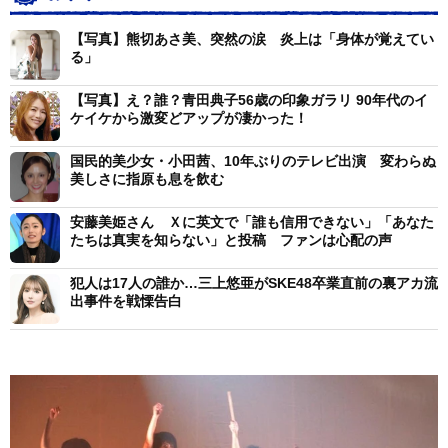
【写真】熊切あさ美、突然の涙 炎上は「身体が覚えてい
る」
【写真】え？誰？青田典子56歳の印象ガラリ 90年代のイ
ケイケから激変どアップが凄かった！
国民的美少女・小田茜、10年ぶりのテレビ出演 変わらぬ
美しさに指原も息を飲む
安藤美姫さん Ｘに英文で「誰も信用できない」「あなた
たちは真実を知らない」と投稿 ファンは心配の声
犯人は17人の誰か…三上悠亜がSKE48卒業直前の裏アカ流
出事件を戦慄告白