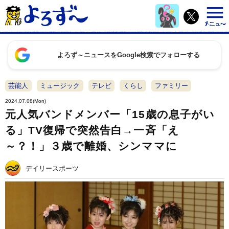
よろず～ニュースをGoogle検索でフォローする
芸能人
ミュージック
テレビ
くらし
ファミリー
2024.07.08(Mon)
元人気バンドメンバー「15歳の息子がい
る」TV復帰で突然告白→一斉「え
～？！」３歳で離婚、シンママに
デイリースポーツ