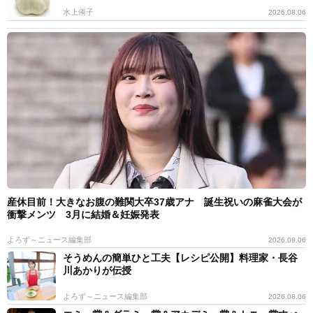
水上侑子
2026.08.06
産休目前！大きなお腹の難関大卒37歳アナ 誕生祝いの麻雀大会が
衝撃メンツ 3月に結婚＆妊娠発表
よろず～ニュース編集部
2026.08.06
そうめんの簡単ひと工夫【レシピ公開】料理家・長谷
川あかりが伝授
よろず～ニュース編集部
2026.08.06