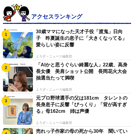
アクセスランキング
30歳ママになった天才子役「渡鬼」日向
子 昨夏誕生の息子に「大きくなってる」
愛らしい姿に反響
よろず～ニュース編集部
「AIかと思うぐらい綺麗な人」22歳、高身
長女優 美肩ショット公開 長岡花火大会
抽選当たって満喫
よろず～ニュース編集部
元プロ野球選手の父は181cm タレントの
長身息子に反響「びっくり」「背が高すぎ
る」母162cm 姉は声優
よろず～ニュース編集部
売れっ子作家の母の死から30年 聞いてい