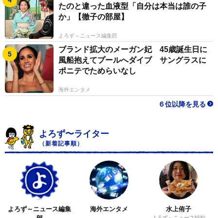
たのと違った血液型「自分は本当は誰の子
か」【徹子の部屋】
よろず～ニュース編集部
ブランド拡大のメーガン妃 45歳誕生日に
風船抱えてプールへダイブ サングラスに
ポニテでためらいなし
海外エンタメ
６位以降を見る
よろず〜ライター
（新着記事順）
よろず～ニュース編集
海外エンタメ
水上侑子
よろず～ニュース特約