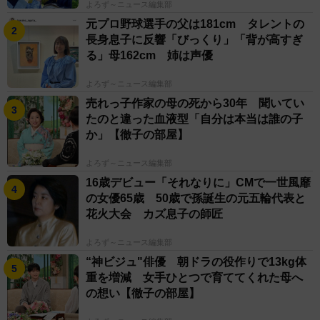
よろず～ニュース編集部
元プロ野球選手の父は181cm タレントの
長身息子に反響「びっくり」「背が高すぎ
る」母162cm 姉は声優
よろず～ニュース編集部
売れっ子作家の母の死から30年 聞いてい
たのと違った血液型「自分は本当は誰の子
か」【徹子の部屋】
よろず～ニュース編集部
16歳デビュー「それなりに」CMで一世風靡
の女優65歳 50歳で孫誕生の元五輪代表と
花火大会 カズ息子の師匠
よろず～ニュース編集部
“神ビジュ"俳優 朝ドラの役作りで13kg体
重を増減 女手ひとつで育ててくれた母へ
の想い【徹子の部屋】