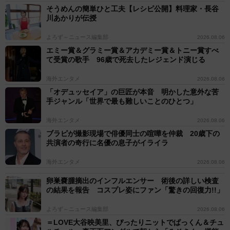
そうめんの簡単ひと工夫【レシピ公開】料理家・長谷
川あかりが伝授
よろず～ニュース編集部
2026.08.06
エミー賞＆グラミー賞＆アカデミー賞＆トニー賞すべ
て受賞の歌手 96歳で死去したレジェンド演じる
海外エンタメ
2026.08.06
「オデュッセイア」の巨匠が本音 明かした意外な苦
手ジャンル「世界で最も難しいことのひとつ」
海外エンタメ
2026.08.06
ブラピが撮影現場で俳優同士の喧嘩を仲裁 20歳下の
共演者の奇行に名優の息子がイライラ
海外エンタメ
2026.08.06
卵巣嚢腫摘出のインフルエンサー 術後の詳しい検査
の結果を報告 コスプレ姿にファン「驚きの回復力!!」
よろず～ニュース編集部
2026.08.06
＝LOVE大谷映美里、ぴったりニットでぱっくん＆チュ