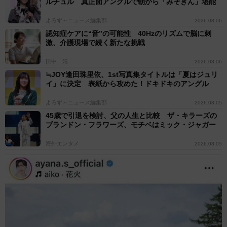
ルチュル 真正面アングルで朝から「みそきん」堪能
よろず～ニュース編集部
2026.08.06
認知症ケアに“音”の可能性 40Hzのリズムで脳に刺
激、介護現場で続く新たな挑戦
田中 靖
2026.08.06
≒JOY逢田珠里依、1st写真集タイトルは「夏はジュリ
イ」に決定 表紙から攻めた！ドキドキのアングル
よろず～ニュース編集部
2026.08.05
45歳で引退を検討、父の人生と比較 ザ・キラーズの
ブランドン・フラワーズ、モチベはミック・ジャガー
海外エンタメ
2026.08.05