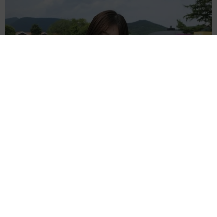
元AKB30歳女優がキャミワンピで家族旅行「最高！」「めちゃくち
ゃカワイイ」の声
よろず～ニュース編集部
2026.08.05
20歳差結婚か！パリでお揃いのシンプル“指輪”ラブラ
ブ2ショ ブラッドリー・クーパー＆ジジ・ハディッド
海外エンタメ
2026.08.05
細い白い長い！美人3姉妹の末っ子モデル 脚長&ノー
スリ夏コーデに反響「神に与えられた驚愕のスタイ
ル」
よろず～ニュース編集部
2026.08.05
第1子出産→2カ月でお腹ぺったんこ！筧美和子、ピラ
ティス姿 母の喜びヒシヒシ「ありがとうよ息子」
よろず～ニュース編集部
2026.08.05
17歳少女に「卑猥な画像」送りつけ→謝罪 米ロック
バンド、ギタリストのツアー不参加を発表