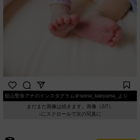
舘山聖奈アナのインスタグラム＠seina_tateyama_より
まだまだ画像は続きます。画像（2/7）
↓にスクロールで次の写真に