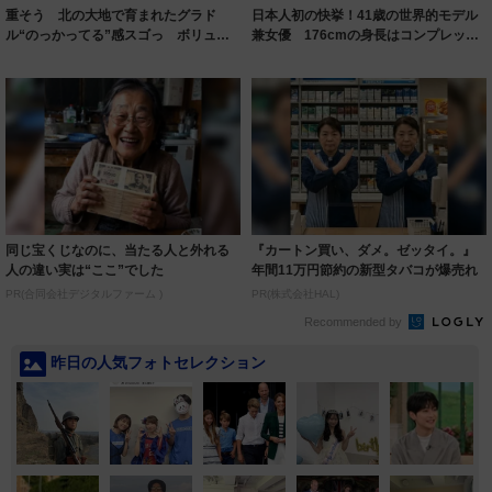
重そう 北の大地で育まれたグラド
日本人初の快挙！41歳の世界的モデル
ル“のっかってる”感スゴっ ボリュー
兼女優 176cmの身長はコンプレック
ミー連発「ア...
スだっ...
同じ宝くじなのに、当たる人と外れる
『カートン買い、ダメ。ゼッタイ。』
人の違い実は“ここ”でした
年間11万円節約の新型タバコが爆売れ
PR(合同会社デジタルファーム )
PR(株式会社HAL)
Recommended by
昨日の人気フォトセレクション