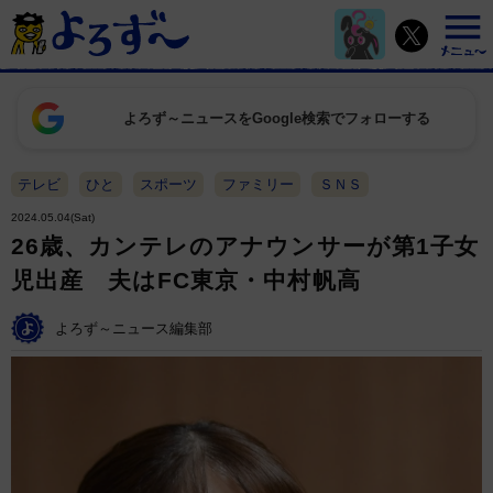
よろず～ニュースをGoogle検索でフォローする
テレビ
ひと
スポーツ
ファミリー
ＳＮＳ
2024.05.04(Sat)
26歳、カンテレのアナウンサーが第1子女
児出産 夫はFC東京・中村帆高
よろず～ニュース編集部