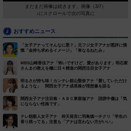
まだまだ画像は続きます。画像（3/7）
↓にスクロールで次の写真に
おすすめニュース
「女子アナってそんなに悪？」元フジ女子アナが悪評に憤
慨「金持ち求めるイメージ」「単なるねたみ」
MBS山崎香佳アナ「怖いですけど、愛があります」明石家
さんまの教えを糧に日々精進の関西注目女子アナ
明るさが持ち味！カンテレ舘山聖奈アナ「愛していただけ
るような」 関西女子アナ成長株が理想像を語る
関西女子アナ注目株・ＡＢＣ東留伽アナ 誹謗中傷は「気
にならない性格です」
テレ朝新人女子アナ 仰天発言に羽鳥慎一チクリ「学生の
香り残ってる」注意も「アナは言わない方がいい」