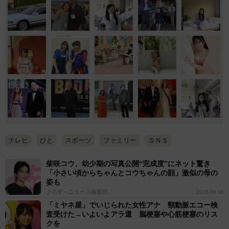
テレビ
ひと
スポーツ
ファミリー
ＳＮＳ
柴咲コウ、幼少期の写真公開“完成度”にネット驚き
「小さい頃からちゃんとコウちゃんの顔」激似の母の
姿も
よろず～ニュース編集部
2026.08.06
「ミヤネ屋」でいじられた女性アナ 頸動脈エコー検
査受けた→いよいよアラ還 脳梗塞や心筋梗塞のリス
クを