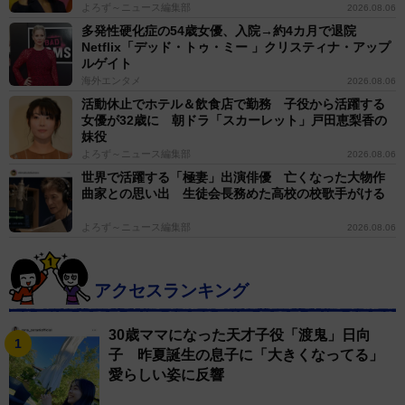
よろず～ニュース編集部
2026.08.06
多発性硬化症の54歳女優、入院→約4カ月で退院
Netflix「デッド・トゥ・ミー 」クリスティナ・アップ
ルゲイト
海外エンタメ
2026.08.06
活動休止でホテル＆飲食店で勤務 子役から活躍する
女優が32歳に 朝ドラ「スカーレット」戸田恵梨香の
妹役
よろず～ニュース編集部
2026.08.06
世界で活躍する「極妻」出演俳優 亡くなった大物作
曲家との思い出 生徒会長務めた高校の校歌手がける
よろず～ニュース編集部
2026.08.06
アクセスランキング
30歳ママになった天才子役「渡鬼」日向
子 昨夏誕生の息子に「大きくなってる」
愛らしい姿に反響