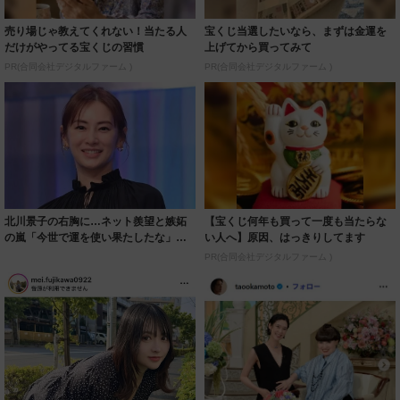
売り場じゃ教えてくれない！当たる人
宝くじ当選したいなら、まずは金運を
だけがやってる宝くじの習慣
上げてから買ってみて
PR(合同会社デジタルファーム )
PR(合同会社デジタルファーム )
北川景子の右胸に…ネット羨望と嫉妬
【宝くじ何年も買って一度も当たらな
の嵐「今世で運を使い果たしたな」
い人へ】原因、はっきりしてます
「ガッツリ行っ...
PR(合同会社デジタルファーム )