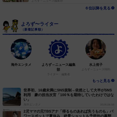
よろず～ニュース編集部
６位以降を見る
よろず〜ライター
（新着記事順）
海外エンタメ
よろず～ニュース編集
水上侑子
部
よろず～ニュース特約
ライター・編集者
もっと見る
世界初、16歳未満にSNS規制→依然として大半がSNS
利用 豪の担当次官「100％を期待していたわけではな
い」
海外エンタメ
2026.08.06
2児ママの元TBSアナ「得るものあれば失うものも」パ
ワースポットで夏休み 絶景ショットも予想外の事態