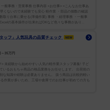
４月に入社したばかり。
 一般事務・営業事務 仕事内容 <お仕事> <こんなお仕事あ
。早くないので未経験でも安心 軽作業 ・部品の個数の確認
取り台車に乗せる(準備作業) 事務 ・経理事務 ・一般事
xcelの基本操作が出来ればOKなど色々な事務があり...
タッフ」人気玩具の品質チェック
NEW
～35万円
> 未経験から始めやすい人気の軽作業スタッフ募集! 子ど
ているおもちゃ商品の検品業務をお任せします。 出荷前の
別な知識や経験は必要ありません。 扱う商品は比較的軽い
める作業が多いため、工場や倉庫でのお仕事が初めての方も