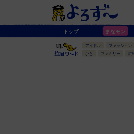
トップ
まなモン
ニ
ュ
ー
アイドル
ファッション
ス
一
ひと
ファミリー
広
覧