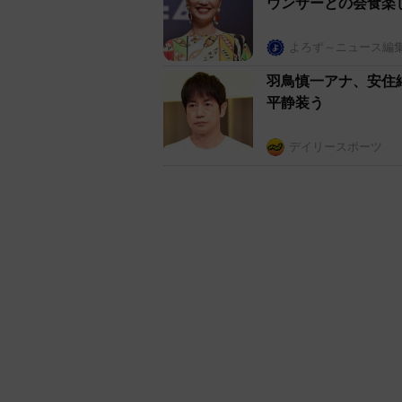
ウンサーとの会食
よろず～ニュース編
羽鳥慎一アナ、安住
平静装う
デイリースポーツ