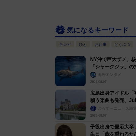
気になるキーワード
テレビ
ひと
お仕事
どうぶつ
NY沖で巨大ザメ、
「シャークジラ」の
海外エンタメ
2026.08.07
広島出身アイドル「
願う楽曲も発売、Jui
よろず～ニュース編
2026.08.07
子役出身で慶応大卒
生日「歳を重ねるた