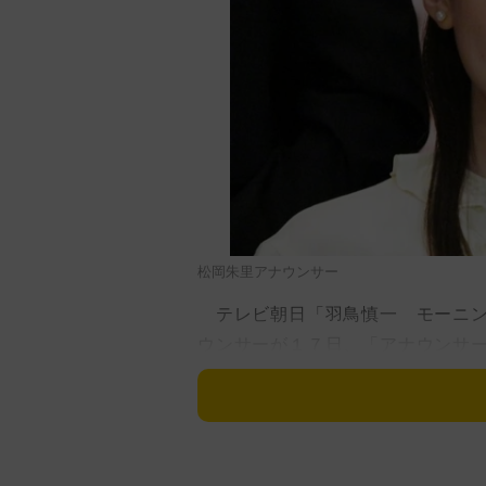
松岡朱里アナウンサー
テレビ朝日「羽鳥慎一 モーニン
ウンサーが１７日、「アナウンサ
鳥慎一らを動揺させた。
オープニングでペットのキュート
当した。一匹の柴犬が砂地で穴を