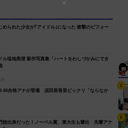
じめられた少女が｢アイドル｣になった 衝撃のビフォー
ドル塩地美澄 新作写真集「ハートをわしづかみにでき
地
集部
Ｂ48合格アナが登場 須田亜香里ビックリ「ならなか
門校出身だった！ノーベル賞、東大生も輩出 先輩アナ