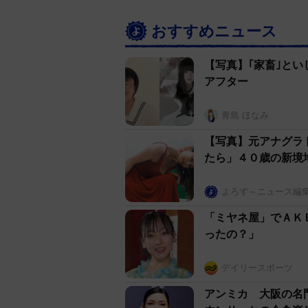
おすすめニュース
【写真】｢家畜｣とい
アフター
青島 ほなみ
【写真】元アナグラ
たら」４０歳の新境
よろず～ニュース編
「ミヤネ屋」でＡＫ
ったの？」
デイリースポーツ
アンミカ 大阪の名