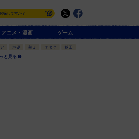
アニメ・漫画
ゲーム
ア
声優
萌え
オタク
秋田
っと見る