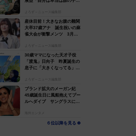
液型「自分は本当は誰の子
か」【徹子の部屋】
よろず～ニュース編集部
産休目前！大きなお腹の難関
大卒37歳アナ 誕生祝いの麻
雀大会が衝撃メンツ 3月に
結婚＆妊娠発表
よろず～ニュース編集部
30歳ママになった天才子役
「渡鬼」日向子 昨夏誕生の
息子に「大きくなってる」愛
らしい姿に反響
よろず～ニュース編集部
ブランド拡大のメーガン妃
45歳誕生日に風船抱えてプー
ルへダイブ サングラスにポ
ニテでためらいなし
海外エンタメ
６位以降を見る