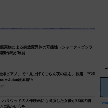
核廃棄物による突然変異体の可能性→シャーク＋ゴジラ
捕獲作戦が展開
被爆ピアノ」で「見上げてごらん夜の星を」披露 平和
ce＝Juice段原瑠々
集部
、ハリウッドの大作映画にも出演した女優が33歳の誕
Twee
びに温かい心を」