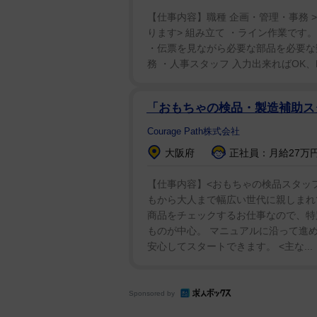
松岡アナは、国際基督教大学から
【仕事内容】職種 企画・管理・事務 >
ります> 組み立て ・ライン作業です
・伝票を見ながら必要な部品を必要な数
務 ・人事スタッフ 入力出来ればOK、E
「おもちゃの検品・製造補助ス
Courage Path株式会社
大阪府
正社員：月給27万円
【仕事内容】<おもちゃの検品スタッフ
もから大人まで幅広い世代に親しまれ
商品をチェックするお仕事なので、特
ものが中心。 マニュアルに沿って進
安心してスタートできます。 <主な...
Sponsored by