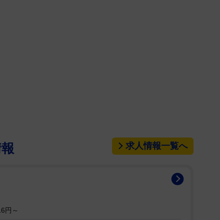
ついては、専門家が「獲物にみたてて口でキャッチ
「出ました、このコーナーによくある、狩猟本能が残
想。コメンテーターの起業家、安部敏樹氏が「好きな
猟本能系ですね。そういう人もいるじゃないですか」
」「でも嫌だから、首は振ってる」と映像を見なが
岡アナは突如「ドＭですね」とポツリ。羽鳥はちょっ
ない。アナウンサー、なかなか言わないよ」と話し
求人情報一覧へ
情報
り言わない方がいいかもしれない」と注意された松
が残ってていいなあと思いました」とやんわり。玉川
ちゃった」と苦笑した。
16円～