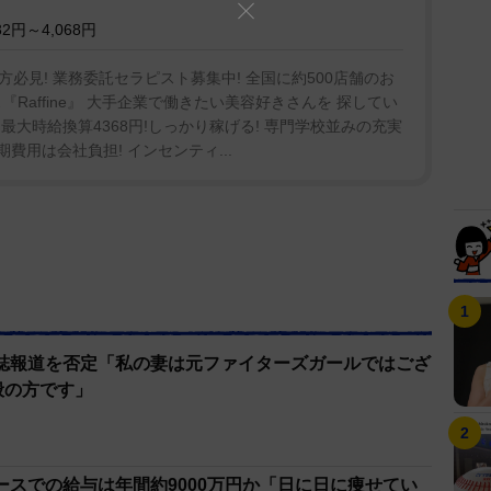
2円～4,068円
必見! 業務委託セラピスト募集中! 全国に約500店舗のお
Raffine』 大手企業で働きたい美容好きさんを 探してい
<<< 最大時給換算4368円!しっかり稼げる! 専門学校並みの充実
費用は会社負担! インセンティ...
誌報道を否定「私の妻は元ファイターズガールではござ
般の方です」
ースでの給与は年間約9000万円か「日に日に痩せてい