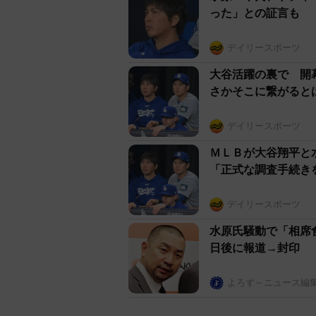
った」との証言も
デイリースポーツ
大谷活躍の裏で 開
さかそこに繋がると
デイリースポーツ
ＭＬＢが大谷翔平と
「正式な調査手続き
デイリースポーツ
水原氏騒動で「相席
日後に報道→封印
よろず～ニュース編