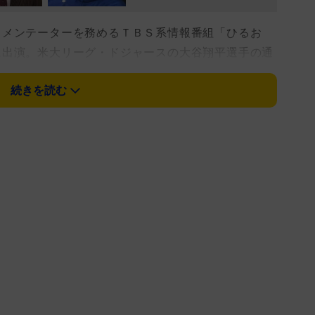
メンテーターを務めるＴＢＳ系情報番組「ひるお
に出演。米大リーグ・ドジャースの大谷翔平選手の通
原一平氏について言及し、「わなにはまった」と私見
続きを読む
るカリフォルニア州で違法とされているスポーツ賭
とも４５０万ドル（約６億８０００万円）が、胴元で
金されているという。
イヤー氏はそもそもが、水原氏が大谷さんの通訳だ
たんだと思いますよ」と私見を口に。「水原さんが一
ないっておっしゃってましたけど、あれは本音なんじ
近づかれてしまってわなにはまってしまった。痛恨