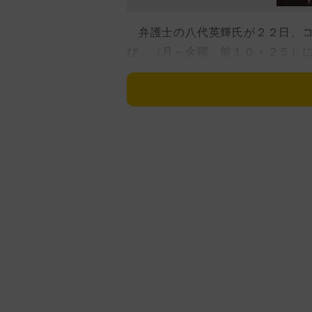
弁護士の八代英輝氏が２２日、コ
び」（月～金曜、前１０・２５）
訳を務め、２０日に解雇された水
を語った。
米報道によると、水原氏は在住す
博に関与。大谷の口座から少なく
あるマシュー・ボウヤー氏側に送
八代氏は一連の流れについて「ボ
と知って近づいて、借金漬けにし
度も（ギャンブルで）勝ったこと
ゃないかと思います」と話した。
その上で「ですから、危険人物に