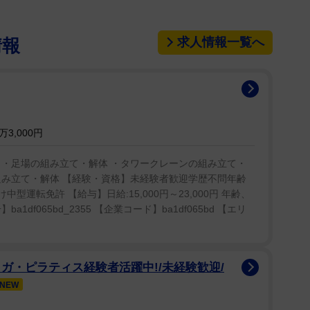
慮る発言も。取材に対する回答が変遷していることに
さらにはめるようなうそをつくとは、僕は思えない」
求人情報一覧へ
情報
「これだけの信頼関係があって…っていう中で、大
ぱりすべきではなかったとは思う」と話した。
万3,000円
 ・足場の組み立て・解体 ・タワークレーンの組み立て・
組み立て・解体 【経験・資格】未経験者歓迎学歴不問年齢
型運転免許 【給与】日給:15,000円～23,000円 年齢、
df065bd_2355 【企業コード】ba1df065bd 【エリ
ガ・ピラティス経験者活躍中!/未経験歓迎/
NEW