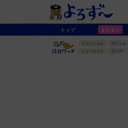
トップ
まなモン
ニ
ュ
ー
ファッション
アイドル
ス
一
ミュージック
アジア
覧