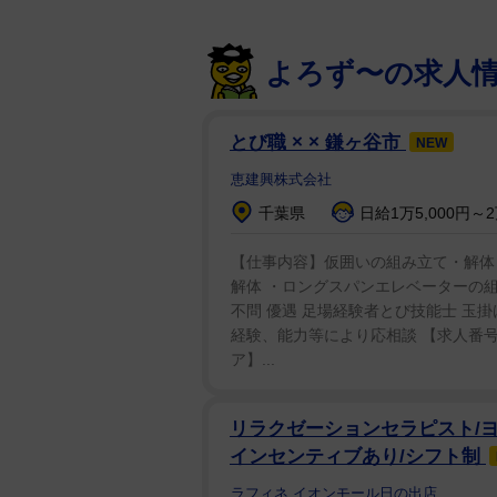
なんだと思うんです」と水原氏を
ついても「その中で、大谷さんを
よろず〜の求人
と推察した。
また、社会起業家の白井智子氏は
とび職 × × 鎌ヶ谷市
NEW
谷さんに相談っていうのは、やっ
恵建興株式会社
千葉県
日給1万5,000円～2
【仕事内容】仮囲いの組み立て・解体
解体 ・ロングスパンエレベーターの
不問 優遇 足場経験者とび技能士 玉掛け中
経験、能力等により応相談 【求人番号】ba1
ア】...
リラクゼーションセラピスト/ヨ
インセンティブあり/シフト制
ラフィネ イオンモール日の出店