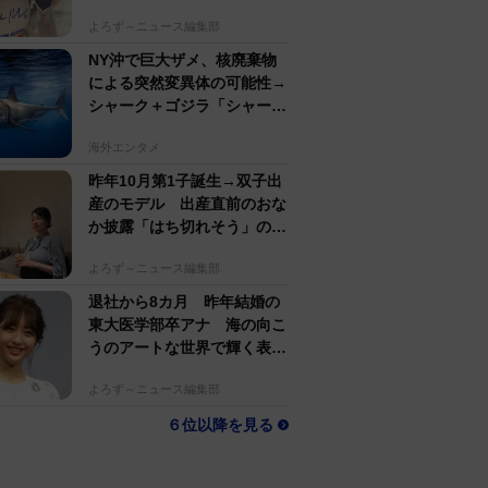
若い〜びっくり」
よろず～ニュース編集部
NY沖で巨大ザメ、核廃棄物
による突然変異体の可能性→
シャーク＋ゴジラ「シャーク
ジラ」の捕獲作戦が展開
海外エンタメ
昨年10月第1子誕生→双子出
産のモデル 出産直前のおな
か披露「はち切れそう」の
声 帝王切開で大量出血も
よろず～ニュース編集部
退社から8カ月 昨年結婚の
東大医学部卒アナ 海の向こ
うのアートな世界で輝く表情
「素敵なコラボ」
よろず～ニュース編集部
６位以降を見る