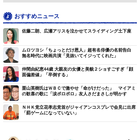
おすすめニュース
佐藤二朗、広瀬アリスを泣かせてスライディング土下座
ムロツヨシ「ちょっとだけ恩人」超有名俳優の名前告白
無名時代に映画共演「見抜いてイジってくれた」
仲間由紀恵44歳 大親友の女優と美貌２ショすごすぎ「顔
面偏差値」「卒倒する」
栗山英樹氏はＷＢＣで激やせ「命がけだった」 マイアミ
の歓喜の歌に「涙ポロポロ」友人さだまさしが明かす
ＮＨＫ党立花孝志党首がジャイアンコスプレで会見に出席
「罰ゲームになっていない」