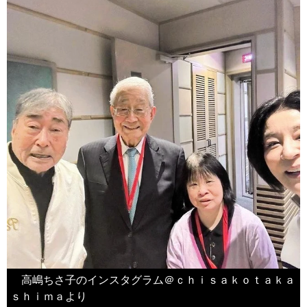
高嶋ちさ子のインスタグラム＠ｃｈｉｓａｋｏｔａｋａ
ｓｈｉｍａより