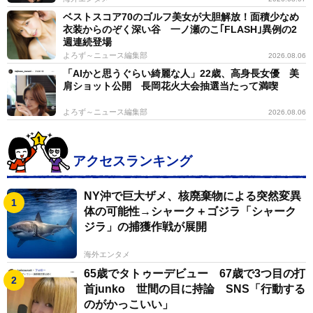
ベストスコア70のゴルフ美女が大胆解放！面積少なめ
衣装からのぞく深い谷 一ノ瀬のこ｢FLASH｣異例の2
週連続登場
よろず～ニュース編集部
2026.08.06
「AIかと思うぐらい綺麗な人」22歳、高身長女優 美
肩ショット公開 長岡花火大会抽選当たって満喫
よろず～ニュース編集部
2026.08.06
アクセスランキング
NY沖で巨大ザメ、核廃棄物による突然変異
体の可能性→シャーク＋ゴジラ「シャーク
ジラ」の捕獲作戦が展開
海外エンタメ
65歳でタトゥーデビュー 67歳で3つ目の打
首junko 世間の目に持論 SNS「行動する
のがかっこいい」