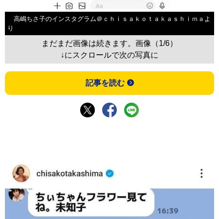
高嶋ちさ子のインスタグラム＠ｃｈｉｓａｋｏｔａｋａｓｈｉｍａよ
り
まだまだ画像は続きます。画像（1/6）
↓にスクロールで次の写真に
記事を読む