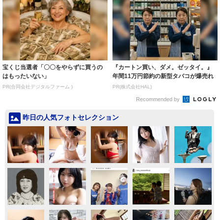
宝くじ当選者「〇〇をやらずに買うの
『カートン買い、ダメ。ゼッタイ。』
はもったいない」
年間11万円節約の新型タバコが爆売れ
PR(合同会社デジタルファーム )
PR(株式会社HAL)
Recommended by
昨日の人気フォトセレクション