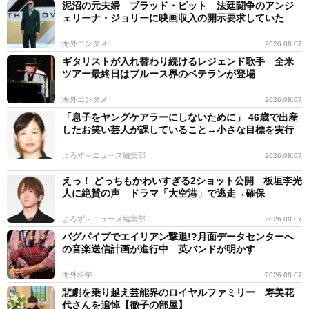
泥沼の元夫婦 ブラッド・ピット 法廷闘争のアンジ
ェリーナ・ジョリーに映画収入の開示要求していた
海外エンタメ
2026.08.07
ギタリストが入れ替わり続けるレジェンド歌手 全米
ツアー最終日はブルース界のベテランが登場
海外エンタメ
2026.08.07
「息子をヤングケアラーにしないために」 46歳で出産
したお笑い芸人が課していること→小さな目標を実行
よろず～ニュース編集部
2026.08.07
えっ！ どっちもかわいすぎる2ショット公開 板垣李光
人に絶賛の声 ドラマ「大空港」で逃走→確保
よろず～ニュース編集部
2026.08.07
バグパイプでエイリアン撃退!?月面データセンターへ
の音楽送信計画が進行中 英バンドが明かす
海外科学
2026.08.07
悲劇を乗り越え芸能界のロイヤルファミリー 寿美花
代さんを追悼【徹子の部屋】