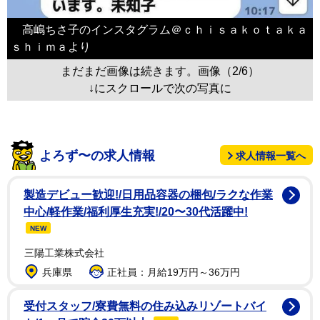
高嶋ちさ子のインスタグラム＠ｃｈｉｓａｋｏｔａｋａ
ｓｈｉｍａより
まだまだ画像は続きます。画像（2/6）
↓にスクロールで次の写真に
よろず〜の求人情報
求人情報一覧へ
製造デビュー歓迎!/日用品容器の梱包/ラクな作業
中心/軽作業/福利厚生充実!/20〜30代活躍中!
NEW
三陽工業株式会社
兵庫県
正社員：月給19万円～36万円
受付スタッフ/寮費無料の住み込みリゾートバイ