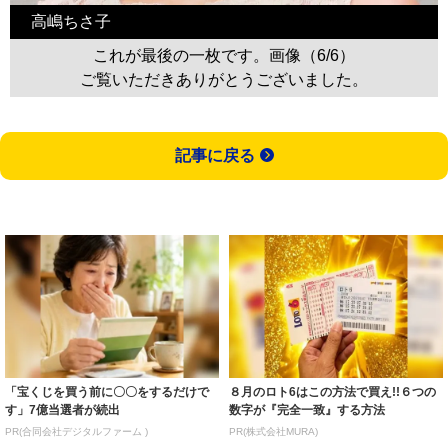
高嶋ちさ子
これが最後の一枚です。画像（6/6）
ご覧いただきありがとうございました。
記事に戻る
「宝くじを買う前に〇〇をするだけで
８月のロト6はこの方法で買え!!６つの
す」7億当選者が続出
数字が『完全一致』する方法
PR(合同会社デジタルファーム )
PR(株式会社MURA)