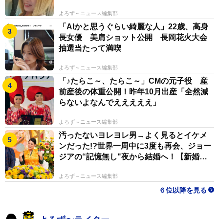
よろず～ニュース編集部
「AIかと思うぐらい綺麗な人」22歳、高身
長女優 美肩ショット公開 長岡花火大会
抽選当たって満喫
よろず～ニュース編集部
「♪たらこ～、たらこ～」CMの元子役 産
前産後の体重公開！昨年10月出産「全然減
らないよなんでえええええ」
よろず～ニュース編集部
汚ったないヨレヨレ男→よく見るとイケメ
ンだった!?世界一周中に3度も再会、ジョー
ジアの“記憶無し"夜から結婚へ！【新婚さ
ん】
よろず～ニュース編集部
６位以降を見る