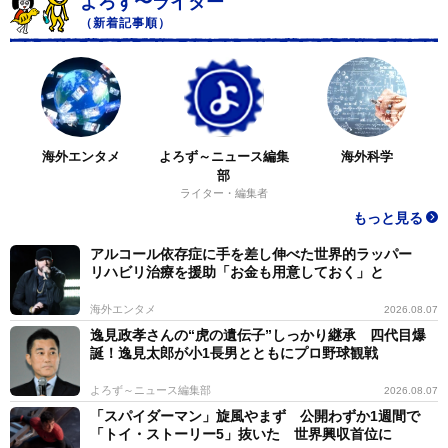
よろず〜ライター
（新着記事順）
海外エンタメ
よろず～ニュース編集
海外科学
部
ライター・編集者
もっと見る
アルコール依存症に手を差し伸べた世界的ラッパー
リハビリ治療を援助「お金も用意しておく」と
海外エンタメ
2026.08.07
逸見政孝さんの“虎の遺伝子”しっかり継承 四代目爆
誕！逸見太郎が小1長男とともにプロ野球観戦
よろず～ニュース編集部
2026.08.07
「スパイダーマン」旋風やまず 公開わずか1週間で
「トイ・ストーリー5」抜いた 世界興収首位に