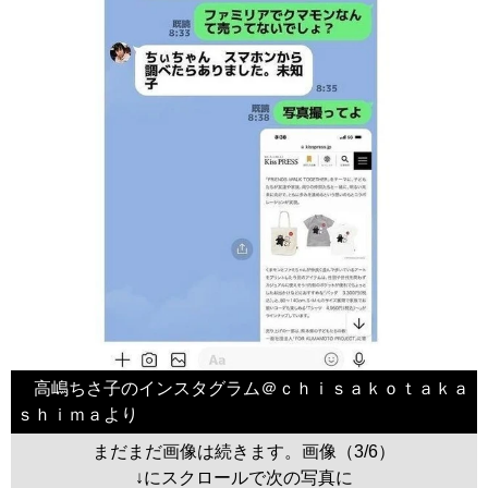
高嶋ちさ子のインスタグラム＠ｃｈｉｓａｋｏｔａｋａ
ｓｈｉｍａより
まだまだ画像は続きます。画像（3/6）
↓にスクロールで次の写真に