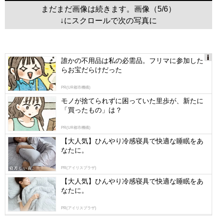
まだまだ画像は続きます。画像（5/6）
↓にスクロールで次の写真に
誰かの不用品は私の必需品。フリマに参加した
らお宝だらけだった
Ads
by
PR(UR都市機構)
logly
モノが捨てられずに困っていた里歩が、新たに
「買ったもの」は？
PR(UR都市機構)
【大人気】ひんやり冷感寝具で快適な睡眠をあ
なたに。
PR(アイリスプラザ)
【大人気】ひんやり冷感寝具で快適な睡眠をあ
なたに。
PR(アイリスプラザ)