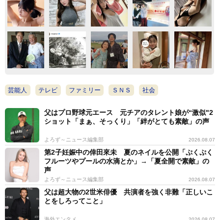
芸能人
テレビ
ファミリー
ＳＮＳ
社会
父はプロ野球元エース 元チアのタレント娘が“激似"2
ショット「まぁ、そっくり」「絆がとても素敵」の声
よろず～ニュース編集部
2026.08.07
第2子妊娠中の倖田來未 夏のネイルを公開「ぷくぷく
フルーツやプールの水滴とか」→「夏全開で素敵」の
声
よろず～ニュース編集部
2026.08.07
父は超大物の2世米俳優 共演者を強く非難「正しいこ
とをしろってこと」
海外エンタメ
2026.08.07