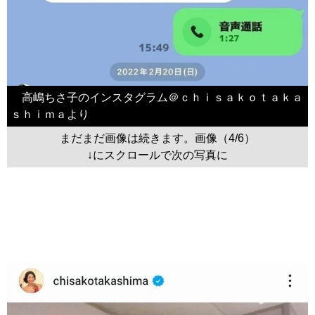
高嶋ちさ子のインスタグラム＠ｃｈｉｓａｋｏｔａｋａ
ｓｈｉｍａより
まだまだ画像は続きます。画像（4/6）
↓にスクロールで次の写真に