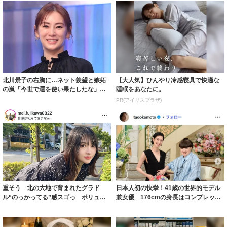
北川景子の右胸に…ネット羨望と嫉妬
【大人気】ひんやり冷感寝具で快適な
の嵐「今世で運を使い果たしたな」
睡眠をあなたに。
「ガッツリ行っ...
PR(アイリスプラザ)
重そう 北の大地で育まれたグラド
日本人初の快挙！41歳の世界的モデル
ル“のっかってる”感スゴっ ボリュー
兼女優 176cmの身長はコンプレック
ミー連発「ア...
スだっ...